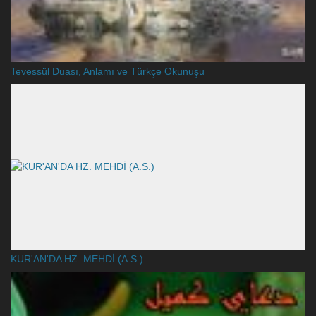
Tevessül Duası, Anlamı ve Türkçe Okunuşu
KUR'AN'DA HZ. MEHDİ (A.S.)