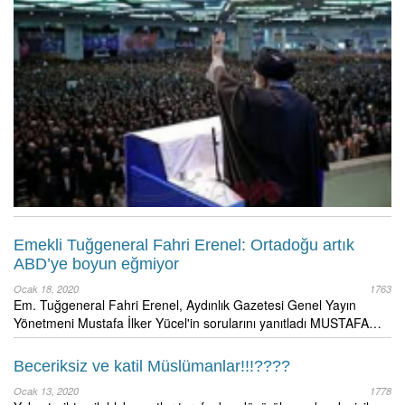
Emekli Tuğgeneral Fahri Erenel: Ortadoğu artık
ABD’ye boyun eğmiyor
Ocak 18, 2020
1763
Em. Tuğgeneral Fahri Erenel, Aydınlık Gazetesi Genel Yayın
Yönetmeni Mustafa İlker Yücel'in sorularını yanıtladı MUSTAFA…
Beceriksiz ve katil Müslümanlar!!!????
Ocak 13, 2020
1778