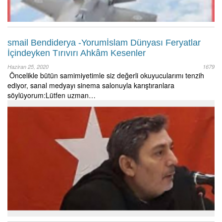
smail Bendiderya -Yorumİslam Dünyası Feryatlar
İçindeyken Tırıvırı Ahkâm Kesenler
Haziran 25, 2020
1679
Öncelikle bütün samimiyetimle siz değerli okuyucularımı tenzih
ediyor, sanal medyayı sinema salonuyla karıştıranlara
söylüyorum:Lütfen uzman…