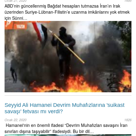
Ocak 27, 2020
1495
ABD’nin güncellenmiş Bağdat hesapları tutmazsa İran’ın Irak
üzerinden Suriye-Lübnan-Filistin’e uzanma imkânlarını yok etmek
için Sünni…
Seyyid Ali Hamanei Devrim Muhafızlarına 'suikast
savaşı' fetvası mı verdi?
Ocak 22, 2020
1826
Hamanei'nin en önemli ifadesi “Devrim Muhafızları savaşını İran
sınırları dışına taşıyabilir” ifadesiydi. Bu bir dil…