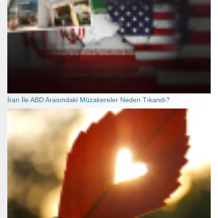
İran İle ABD Arasındaki Müzakereler Neden Tıkandı?