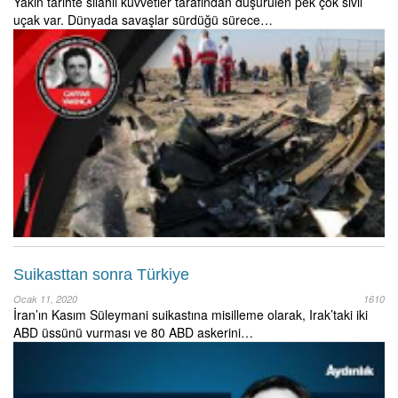
Yakın tarihte silahlı kuvvetler tarafından düşürülen pek çok sivil
uçak var. Dünyada savaşlar sürdüğü sürece…
Suikasttan sonra Türkiye
Ocak 11, 2020
1610
İran’ın Kasım Süleymani suikastına misilleme olarak, Irak’taki iki
ABD üssünü vurması ve 80 ABD askerini…