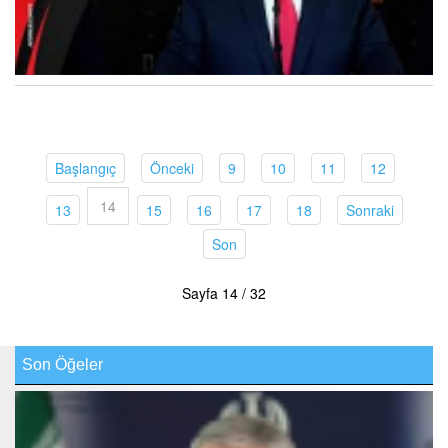
(current)
(current)
(current)
(current)
(current)
(current)
Başlangıç
Önceki
9
10
11
12
14
(current)
(current)
(current)
(current)
(current)
(current)
13
15
16
17
18
Sonraki
(current)
Son
Sayfa 14 / 32
Son Öğeler