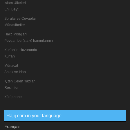
İslam Ülkeleri
Ehli Beyt
Sorular ve Cevaplar
Münasibetler
Hacc Misajlari
Peygamber(s.a.v) hanımlarının
Kur’an’ın Huzurunda
Kur’an
Münacat
Ahlak ve İrfan
İÇten Gelen Yazilar
Resimler
Kütüphane
Hajij.com in your language
Français