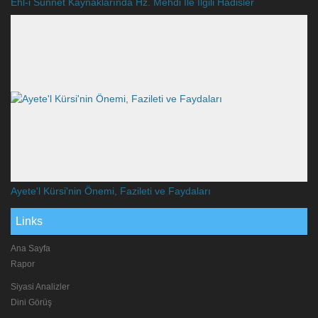
Ehl-i Sünnet Kaynaklarında Hz. Mehdi İle İlgili Hadisler
Ayete'l Kürsi'nin Önemi, Fazileti ve Faydaları
Links
Ana Sayfa
Rapor
Siyasi Analizler
Dini Görüş