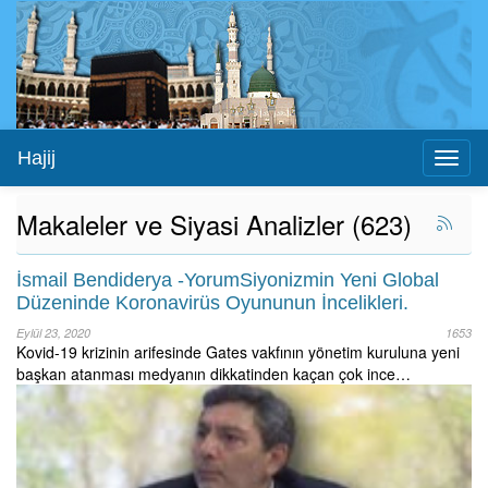
Hajij
Toggl
naviga
Makaleler ve Siyasi Analizler (623)
İsmail Bendiderya -YorumSiyonizmin Yeni Global
Düzeninde Koronavirüs Oyununun İncelikleri.
Eylül 23, 2020
1653
Kovid-19 krizinin arifesinde Gates vakfının yönetim kuruluna yeni
başkan atanması medyanın dikkatinden kaçan çok ince…