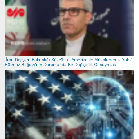
İran Dışişleri Bakanlığı Sözcüsü : Amerika ile Müzakeremiz Yok /
Hürmüz Boğazı'nın Durumunda Bir Değişiklik Olmayacak