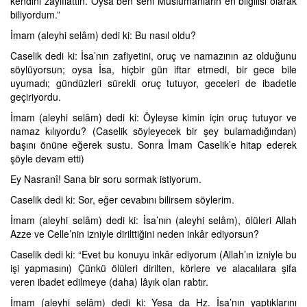
kendini zayıflattın. Oysa ben seni Müslümanların en bilgilisi olarak
biliyordum.”
İmam (aleyhi selâm) dedi ki: Bu nasıl oldu?
Caselik dedi ki: İsa’nın zafiyetini, oruç ve namazının az olduğunu
söylüyorsun; oysa İsa, hiçbir gün iftar etmedi, bir gece bile
uyumadı; gündüzleri sürekli oruç tutuyor, geceleri de ibadetle
geçiriyordu.
İmam (aleyhi selâm) dedi ki: Öyleyse kimin için oruç tutuyor ve
namaz kılıyordu? (Caselik söyleyecek bir şey bulamadığından)
başını önüne eğerek sustu. Sonra İmam Caselik’e hitap ederek
şöyle devam etti)
Ey Nasranî! Sana bir soru sormak istiyorum.
Caselik dedi ki: Sor, eğer cevabını bilirsem söylerim.
İmam (aleyhi selâm) dedi ki: İsa’nın (aleyhi selâm), ölüleri Allah
Azze ve Celle’nin izniyle dirilttiğini neden inkâr ediyorsun?
Caselik dedi ki: “Evet bu konuyu inkâr ediyorum (Allah’ın izniyle bu
işi yapmasını) Çünkü ölüleri dirilten, körlere ve alacalılara şifa
veren ibadet edilmeye (daha) lâyık olan rabtır.
İmam (aleyhi selâm) dedi ki: Yesa da Hz. İsa’nın yaptıklarını