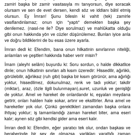
zamiri başka bir zamir vasıtasıyla mı tanıyorsun, diye soracak
olursam ve sen de evet dersen, kendi söz ve iddianı bâtıl etmiş
olursun. Ey İmran! Şunu bilesin ki vahit (tek) zamirle
vasıflandırılamaz; onun için "yaptı" demekten başka şey
denilemez. (nasıl-ne ile? Diye sorulmaz) ve mahlûkatta olduğu
gibi onun hakkında yön ve cüzler düşünülemez. Bunları iyice anla
ve doğru bildiklerini de bu esas üzere ayarla.
İmran dedi ki: Efendim, bana onun hilkatinin sınırlarının niteliği,
anlamları ve çeşitleri hakkında haber verir misin?
İmam (aleyhi selâm) buyurdu ki: Soru sordun, o halde dikkatlice
dinle; onun hilkatinin sınırları altı kısım üzeredir: Hissedilir, ağırlıklı,
görülebilir, ağırlıksız (ruh gibi) başka bir kısım görünür, ama ağırlığı
yoktur, hissedilmez, dokunulmaz, renk ve tadı yoktur; takdir
(miktar), araz, (özle ilgili bulunmayan),suret, uzunluk ve genişliği
de yoktur. Amel ve hareket de onlardandır ki, eşyaları meydana
getirir, onları halden hale sokar, artırır ve eksiltirler. Ama amel ve
hareketler yok olur. Çünkü gerektikleri zamandan başka onlara
ihtiyaç yoktur; iş tamamlandığı zaman hareket biter, ama eseri
kalır; aynen söz gibi kendisi gider ama eseri kalır.
İmran dedi ki: Efendim, eğer yaratıcı tek olur, ondan başkası ve
beraberinde bir şey de olmazsa, varlıkları yarattığı zaman