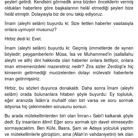
şeyleri getirdi. Kendisini görmedik ama bizden öncekilerin vermiş
oldukları haberlere göre başkalarının helâl etmediği şeyleri bize
helâl etmiştir. Dolayısıyla biz de onu takip ediyoruz.
İmam (aleyhi selâm) buyurdu ki: Size iletilen haberler vasıtasıyla
onlara uymuyor musunuz?
Hirbiz dedi ki: Evet.
İmam (aleyhi selâm) buyurdu ki: Geçmiş ümmetlerde de aynen
böyledir; peygamberlerin Mûsa, İsa ve Muhammed’in (sallallahu
aleyhi ve alih) dini hakkında olan haberler onlara iletiliyor, onlara
iman etmemenizdeki mazeretiniz nedir? Zira sizler Zerdüşt’e hiç
kimsenin getirmediği mucizelerden dolayı mütevatir haberlerle
iman getirmişsiniz.
Hirbiz, bu sözleri duyunca donakaldı. Daha sonra İmam (aleyhi
selâm) orada bulunanlara hitaben şöyle buyurdu: Ey topluluk,
eğer aranızda İslâm’a muhalif olan biri varsa ve soru sormak
istiyorsa hiç çekinmeden sorusunu sorsun.
Bu arada mütekellimlerden biri olan İmran-ı Sabi’i kalkarak şöyle
dedi: Ey insanların âlimi! Eğer soru sormak için davet etmeseydin
sormayacaktım. Ben Kûfe, Basra, Şam ve Adaya yolculuk yaptım
ve mütekellimlerle görüştüm, ama (Allah’ın vahdaniyetini) tek olan