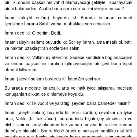
biri -ki ondan başkasının vahid olamayacağı şekliyle- ispatlayacak
birini bulamadım. Acaba bana soru sorma izni veriyor musun?
İmam (aleyhi selâm) buyurdu ki: Burada bulunan cemaat
içerisinde İmran-ı Sabi’i varsa, muhakkak sen olmalısın.
İmran dedi ki: O benim. Dedi.
İmam (aleyhi selâm) buyurdu ki: Sor ey İmran, ama insaflı ol, bâtıl
ve haktan uzaklaştıran sözlerden sakın.
İmran dedi ki: Vallahi ey efendim! Sadece kendisine bağlanacağım
ve ondan başkasının tarafına gitmeyeceğim bir şeyi bana ispat
etmeni istiyorum.
İmam (aleyhi selâm) buyurdu ki: İstediğin şeyi sor.
Bu arada mecliste kalabalık arttı ve halk iyice sıkışarak mecliste
konuşanları dikkatlice dinlemeye koyuldu.
İmran dedi ki: İlk vücut ve yarattığı şeyden bana bahseder misin?
İmam (aleyhi selâm) buyurdu ki: Soru sordun, cevabını da iyice
anla; Vahid (bir tek vücut), beraberinde hiçbir şey olmaksızın ve
hiçbir sınır ve araz olmadan her zaman mevcut idi ve her zaman
da böyle olacaktır. Sonra hiçbir örnek olmaksızın mahlûku muhtelif
boyutlarda onu başka bir şeyde karar vermemek, sınırlamamak,