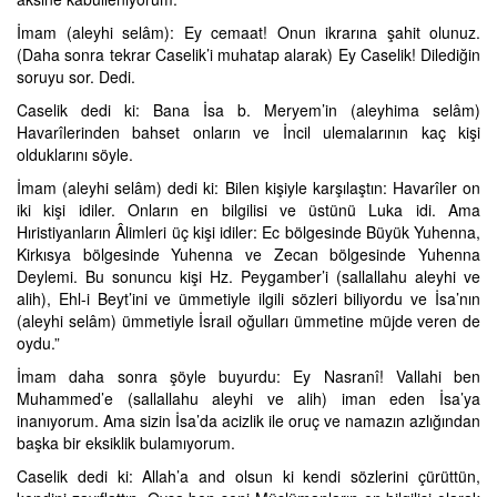
İmam (aleyhi selâm): Ey cemaat! Onun ikrarına şahit olunuz.
(Daha sonra tekrar Caselik’i muhatap alarak) Ey Caselik! Dilediğin
soruyu sor. Dedi.
Caselik dedi ki: Bana İsa b. Meryem’in (aleyhima selâm)
Havarîlerinden bahset onların ve İncil ulemalarının kaç kişi
olduklarını söyle.
İmam (aleyhi selâm) dedi ki: Bilen kişiyle karşılaştın: Havarîler on
iki kişi idiler. Onların en bilgilisi ve üstünü Luka idi. Ama
Hıristiyanların Âlimleri üç kişi idiler: Ec bölgesinde Büyük Yuhenna,
Kirkısya bölgesinde Yuhenna ve Zecan bölgesinde Yuhenna
Deylemi. Bu sonuncu kişi Hz. Peygamber’i (sallallahu aleyhi ve
alih), Ehl-i Beyt’ini ve ümmetiyle ilgili sözleri biliyordu ve İsa’nın
(aleyhi selâm) ümmetiyle İsrail oğulları ümmetine müjde veren de
oydu.”
İmam daha sonra şöyle buyurdu: Ey Nasranî! Vallahi ben
Muhammed’e (sallallahu aleyhi ve alih) iman eden İsa’ya
inanıyorum. Ama sizin İsa’da acizlik ile oruç ve namazın azlığından
başka bir eksiklik bulamıyorum.
Caselik dedi ki: Allah’a and olsun ki kendi sözlerini çürüttün,