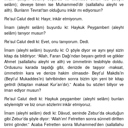
selâm); deveye binen ise Muhammed’dir (sallallahu aleyhi ve
alih). Bunların Tevrat’tan olduğunu inkâr mı ediyorsun?
Re’sul Calut dedi ki: Hayır, inkâr etmiyorum.
İmam (aleyhi selâm) buyurdu ki: Haykuk Peygamberi (aleyhi
selâm) tanıyor musun?
Re’sul Calut dedi ki: Evet, onu tanıyorum. Dedi.
İmam (aleyhi selâm) buyurdu ki: O şöyle diyor ve aynı şeyi sizin
kitap da bildiriyor: “Allah, Faran Dağı’ndan beyanı getirdi ve gökler
Ahmet (sallallahu aleyhi ve alih) ve ümmetinin tesbihiyle doldu.
Ordusunu karada taşıdığı gibi, denizde de taşıyor -maksat,
ümmetinin kara ve denize hakim olmasıdır- Beyt’ul Makdis’in
(Beyt’ul Mukaddes’in) tahribinden sonra bizim için yeni bir kitap
getirdi (kitaptan maksat Kur’an’dır).” Acaba bu sözleri biliyor ve
iman ediyor musun?
Re’sul Calut dedi ki: Haykuk peygamber (aleyhi selâm) bunları
söylemiştir ve biz onun sözlerini inkâr etmiyoruz.
İmam (aleyhi selâm) dedi ki: Dâvud, seninde Zebur’da okuduğun
gibi Zebur’da şöyle diyor: “Allah’ım! Fetretten sonra sünneti dirilten
birini gönder.” Acaba Fetretten sonra Muhammed’den (sallallahu