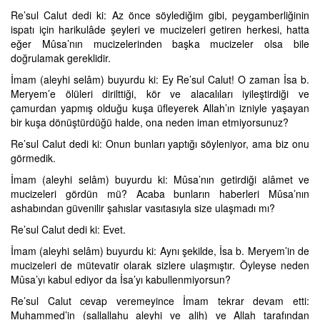
Re’sul Calut dedi ki: Az önce söylediğim gibi, peygamberliğinin
ispatı için harikulâde şeyleri ve mucizeleri getiren herkesi, hatta
eğer Mûsa’nın mucizelerinden başka mucizeler olsa bile
doğrulamak gereklidir.
İmam (aleyhi selâm) buyurdu ki: Ey Re’sul Calut! O zaman İsa b.
Meryem’e ölüleri dirilttiği, kör ve alacalıları iyileştirdiği ve
çamurdan yapmış olduğu kuşa üfleyerek Allah’ın izniyle yaşayan
bir kuşa dönüştürdüğü halde, ona neden iman etmiyorsunuz?
Re’sul Calut dedi ki: Onun bunları yaptığı söyleniyor, ama biz onu
görmedik.
İmam (aleyhi selâm) buyurdu ki: Mûsa’nın getirdiği alâmet ve
mucizeleri gördün mü? Acaba bunların haberleri Mûsa’nın
ashabından güvenilir şahıslar vasıtasıyla size ulaşmadı mı?
Re’sul Calut dedi ki: Evet.
İmam (aleyhi selâm) buyurdu ki: Aynı şekilde, İsa b. Meryem’in de
mucizeleri de mütevatir olarak sizlere ulaşmıştır. Öyleyse neden
Mûsa’yı kabul ediyor da İsa’yı kabullenmiyorsun?
Re’sul Calut cevap veremeyince İmam tekrar devam etti:
Muhammed’in (sallallahu aleyhi ve alih) ve Allah tarafından