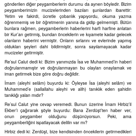
gönderilen diğer peygamberlerin durumu da aynen böyledir. Bizim
peygamberimizin mucizelerinden bazıları şunlardan ibarettir:
Yetim ve fakirdi, ücretle çobanlık yapıyordu, okuma yazma
öğrenmemiş ve bir öğretmenin yanına da gidip gelmemişti. Bütün
bunlara rağmen, peygamberlerin haberlerini harfi harfine anlatan
bir Kur’an getirmiş, bundan öncekilerin ve kıyamete kadar gelecek
olanların haberini vermiştir. Onların sırlarını ve evlerinde yapmış
oldukları şeyleri dahi bildirmiştir, sonra sayılamayacak kadar
mucizeler getirmiştir.
Re’sul Calut dedi ki: Bizim yanımızda İsa ve Muhammed’in haberi
doğrulanmamıştır ve doğrulanmayan bu olayları onaylamak ve
iman getirmek bize göre doğru değildir.
İmam (aleyhi selâm) buyurdu ki: Öyleyse İsa (aleyhi selâm) ve
Muhammed’e (sallallahu aleyhi ve alih) tanıklık eden şahidin
tanıklığı yalan mıdır?
Re’sul Calut yine cevap veremedi. Bunun üzerine İmam Hirbiz’il
Ekber’i çağırarak şöyle buyurdu: Bana Zerdüşt’ten haber ver,
onun peygamber olduğunu düşünüyorsun. Peki, ama
peygamberliğini ispatlayacak delilin var mı?
Hirbiz dedi ki: Zerdüşt, bize kendisinden öncekilerin getirmedikleri