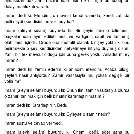
almaksızın bazılarını bazılarından üstün kıldı. İşte bu sebepten
dolayı mahlûkatı yarattı.
İmran dedi ki: Efendim, o mevcut kendi yanında, kendi zatında
belli miydi (kendisini tanıyor muydu)?
İmam (aleyhi selâm) buyurdu ki: Bir şeyin tanınıp bilinmesi,
başkalarından ayırt edilebilmesi ve varlığının sabit ve tanınmış
olabilmesi içindir. Orada ona muhalif olacak bir şey yoktu ki onu
belirtmekle o şeyi kendisinden nefyetmeye ihtiyaç duymuş olsun.
Yani, bir tek mevcut olduğu için buna gerek yoktu. Anladın mı ey
İmran?
İmran dedi ki: Yemin ederim ki anladım efendim. Acaba bildiği
şeyleri nasıl anlıyordu? Zamir vasıtasıyla mı, yoksa değişik bir
yolla mı?
İmam (aleyhi selâm) buyurdu ki: Onun ilmi zamir vasıtasıyla olursa
o zamiri tanımak için belli bir sınır kararlaştırılmaz mı?
İmran dedi ki: Kararlaştırılır. Dedi.
İmam (aleyhi selâm) buyurdu ki: Öyleyse o zamir nedir?
İmran sustu ve cevap vermedi.
İmam (aleyhi selâm) buyurdu ki: Önemli değil, eğer sana bu