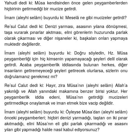
Yahudi dedi ki: Mûsa kendisinden önce gelen peygamberlerden
hiçbirinin getirmediği bir mucize getirdi.
İmam (aleyhi selâm) buyurdu ki: Meselâ ne gibi mucizeler getirdi?
Re’sul Calut dedi ki: Denizi yarması, asasının yılana dönüşmesi,
taşa vurarak pınarlar akıtması, elini görenlerin huzurunda parlak
olarak çıkarması ve diğer nişaneler ki, başkaları onları yapmaya
muktedir değillerdir.
İmam (aleyhi selâm) buyurdu ki: Doğru söyledin, Hz. Mûsa
peygamberliği için hiç kimsenin yapamayacağı şeyleri delil olarak
getirdi. Acaba peygamberlik iddiasında bulunan herkes, diğer
insanların getiremeyeceği şeyleri getirecek olurlarsa, sizlerin onu
doğrulamanız gerekmez mi?
Re’sul Calut dedi ki: Hayır, zira Mûsa’nın (aleyhi selâm) Allah’a
yakınlığı ve Allah yanındaki makamına benzer birisi yoktur. Her
peygamberlik iddia edeni, Mûsa’nın getirdiği mucizeleri
getirmedikçe onaylamak ve iman etmek bize vacip değildir.
İmam (aleyhi selâm) buyurdu ki: Öyleyse Mûsa’dan (aleyhi selâm)
önceki peygamberleri; hiçbiri denizi yarmadığı, taştan on iki pınar
akıtmadığı, elini Mûsa’nın eli gibi parlak çıkarmadığı ve asasını
yılan gibi yapmadığı halde nasıl kabul ediyorsunuz?