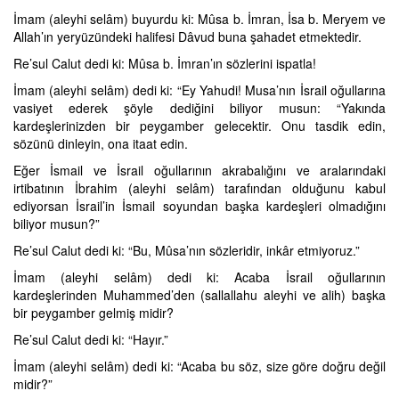
İmam (aleyhi selâm) buyurdu ki: Mûsa b. İmran, İsa b. Meryem ve
Allah’ın yeryüzündeki halifesi Dâvud buna şahadet etmektedir.
Re’sul Calut dedi ki: Mûsa b. İmran’ın sözlerini ispatla!
İmam (aleyhi selâm) dedi ki: “Ey Yahudi! Musa’nın İsrail oğullarına
vasiyet ederek şöyle dediğini biliyor musun: “Yakında
kardeşlerinizden bir peygamber gelecektir. Onu tasdik edin,
sözünü dinleyin, ona itaat edin.
Eğer İsmail ve İsrail oğullarının akrabalığını ve aralarındaki
irtibatının İbrahim (aleyhi selâm) tarafından olduğunu kabul
ediyorsan İsrail’in İsmail soyundan başka kardeşleri olmadığını
biliyor musun?”
Re’sul Calut dedi ki: “Bu, Mûsa’nın sözleridir, inkâr etmiyoruz.”
İmam (aleyhi selâm) dedi ki: Acaba İsrail oğullarının
kardeşlerinden Muhammed’den (sallallahu aleyhi ve alih) başka
bir peygamber gelmiş midir?
Re’sul Calut dedi ki: “Hayır.”
İmam (aleyhi selâm) dedi ki: “Acaba bu söz, size göre doğru değil
midir?”