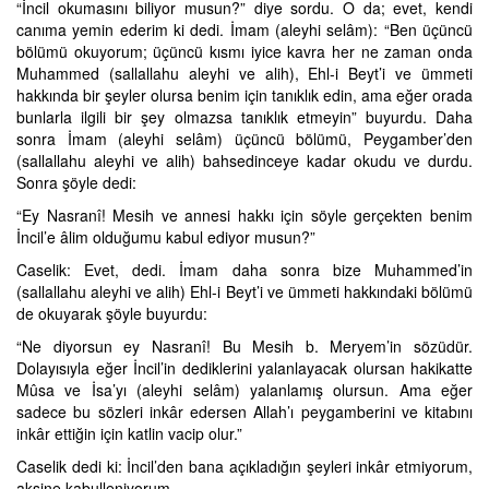
“İncil okumasını biliyor musun?” diye sordu. O da; evet, kendi
canıma yemin ederim ki dedi. İmam (aleyhi selâm): “Ben üçüncü
bölümü okuyorum; üçüncü kısmı iyice kavra her ne zaman onda
Muhammed (sallallahu aleyhi ve alih), Ehl-i Beyt’i ve ümmeti
hakkında bir şeyler olursa benim için tanıklık edin, ama eğer orada
bunlarla ilgili bir şey olmazsa tanıklık etmeyin” buyurdu. Daha
sonra İmam (aleyhi selâm) üçüncü bölümü, Peygamber’den
(sallallahu aleyhi ve alih) bahsedinceye kadar okudu ve durdu.
Sonra şöyle dedi:
“Ey Nasranî! Mesih ve annesi hakkı için söyle gerçekten benim
İncil’e âlim olduğumu kabul ediyor musun?”
Caselik: Evet, dedi. İmam daha sonra bize Muhammed’in
(sallallahu aleyhi ve alih) Ehl-i Beyt’i ve ümmeti hakkındaki bölümü
de okuyarak şöyle buyurdu:
“Ne diyorsun ey Nasranî! Bu Mesih b. Meryem’in sözüdür.
Dolayısıyla eğer İncil’in dediklerini yalanlayacak olursan hakikatte
Mûsa ve İsa’yı (aleyhi selâm) yalanlamış olursun. Ama eğer
sadece bu sözleri inkâr edersen Allah’ı peygamberini ve kitabını
inkâr ettiğin için katlin vacip olur.”
Caselik dedi ki: İncil’den bana açıkladığın şeyleri inkâr etmiyorum,
aksine kabulleniyorum.