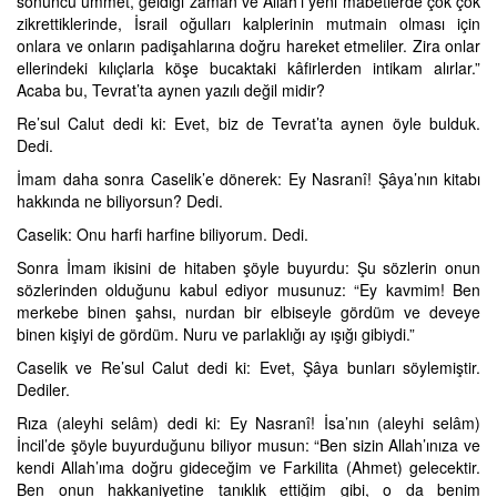
sonuncu ümmet, geldiği zaman ve Allah’ı yeni mabetlerde çok çok
zikrettiklerinde, İsrail oğulları kalplerinin mutmain olması için
onlara ve onların padişahlarına doğru hareket etmeliler. Zira onlar
ellerindeki kılıçlarla köşe bucaktaki kâfirlerden intikam alırlar.”
Acaba bu, Tevrat’ta aynen yazılı değil midir?
Re’sul Calut dedi ki: Evet, biz de Tevrat’ta aynen öyle bulduk.
Dedi.
İmam daha sonra Caselik’e dönerek: Ey Nasranî! Şâya’nın kitabı
hakkında ne biliyorsun? Dedi.
Caselik: Onu harfi harfine biliyorum. Dedi.
Sonra İmam ikisini de hitaben şöyle buyurdu: Şu sözlerin onun
sözlerinden olduğunu kabul ediyor musunuz: “Ey kavmim! Ben
merkebe binen şahsı, nurdan bir elbiseyle gördüm ve deveye
binen kişiyi de gördüm. Nuru ve parlaklığı ay ışığı gibiydi.”
Caselik ve Re’sul Calut dedi ki: Evet, Şâya bunları söylemiştir.
Dediler.
Rıza (aleyhi selâm) dedi ki: Ey Nasranî! İsa’nın (aleyhi selâm)
İncil’de şöyle buyurduğunu biliyor musun: “Ben sizin Allah’ınıza ve
kendi Allah’ıma doğru gideceğim ve Farkilita (Ahmet) gelecektir.
Ben onun hakkaniyetine tanıklık ettiğim gibi, o da benim