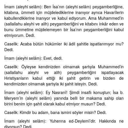
İmam (aleyhi selâm): Ben İsa’nın (aleyhi selâm) peygamberliğine,
kitabına, ümmeti için müjdelediklerine inanıyor ayrıca Havarîlerin
kabullendiklerine inanıyor ve kabul ediyorum. Ama Muhammed’in
(sallallahu aleyhi ve alih) peygamberliğini ve kitabını inkâr eden ve
bunu ümmetine müjdelemeyen bir İsa’nın peygamberliğini kabul
etmiyorum. Dedi.
Caselik: Acaba bütün hükümler iki âdil şahitle ispatlanmıyor mu?
Dedi.
İmam (aleyhi selâm): Evet, dedi.
Caselik: Öyleyse kendinizden olmamak şartıyla Muhammed’in
(sallallahu aleyhi ve alih) peygamberliğini ispatlayacak
Hıristiyanların kabul ettiği iki şahit getirin ve bizden de
kendimizden olmamak şartıyla iki şahit isteyin. Dedi.
İmam (aleyhi selâm): Ey Nasranî! Şimdi insaflı konuştun; İsa b.
Meryem’in (aleyhi selâm) yanında belli bir makama sahip olan
birini benim için şahit olarak kabul etmiyor musun? Dedi.
Caselik: Kimdir bu adam, bana ismini söyler misin? Dedi.
İmam (aleyhi selâm): Yuhenna ed-Deylemî’dir. Hakkında ne
diyorsun? Dedi.