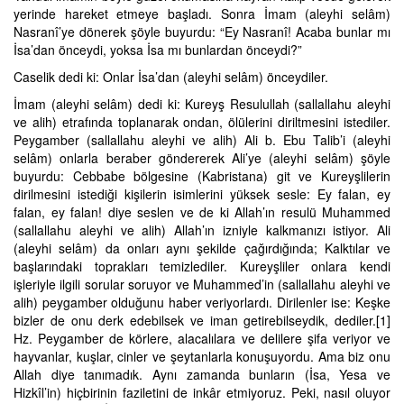
yerinde hareket etmeye başladı. Sonra İmam (aleyhi selâm)
Nasranî’ye dönerek şöyle buyurdu: “Ey Nasranî! Acaba bunlar mı
İsa’dan önceydi, yoksa İsa mı bunlardan önceydi?”
Caselik dedi ki: Onlar İsa’dan (aleyhi selâm) önceydiler.
İmam (aleyhi selâm) dedi ki: Kureyş Resulullah (sallallahu aleyhi
ve alih) etrafında toplanarak ondan, ölülerini diriltmesini istediler.
Peygamber (sallallahu aleyhi ve alih) Ali b. Ebu Talib’i (aleyhi
selâm) onlarla beraber göndererek Ali’ye (aleyhi selâm) şöyle
buyurdu: Cebbabe bölgesine (Kabristana) git ve Kureyşlilerin
dirilmesini istediği kişilerin isimlerini yüksek sesle: Ey falan, ey
falan, ey falan! diye seslen ve de ki Allah’ın resulü Muhammed
(sallallahu aleyhi ve alih) Allah’ın izniyle kalkmanızı istiyor. Ali
(aleyhi selâm) da onları aynı şekilde çağırdığında; Kalktılar ve
başlarındaki toprakları temizlediler. Kureyşliler onlara kendi
işleriyle ilgili sorular soruyor ve Muhammed’in (sallallahu aleyhi ve
alih) peygamber olduğunu haber veriyorlardı. Dirilenler ise: Keşke
bizler de onu derk edebilsek ve iman getirebilseydik, dediler.[1]
Hz. Peygamber de körlere, alacalılara ve delilere şifa veriyor ve
hayvanlar, kuşlar, cinler ve şeytanlarla konuşuyordu. Ama biz onu
Allah diye tanımadık. Aynı zamanda bunların (İsa, Yesa ve
Hizkîl’in) hiçbirinin faziletini de inkâr etmiyoruz. Peki, nasıl oluyor