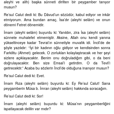
aleyhi ve alih) başka sünneti dirilten bir peygamber tanıyor
musun?
Re’sul Calut dedi ki: Bu Dâvud’un sözüdür, kabul ediyor ve inkâr
etmiyorum. Ama bundan amaç, İsa’dır (aleyhi selâm) ve onun
dönemi Fetret dönemidir.
İmam (aleyhi selâm) buyurdu ki: Yanıldın, zira İsa (aleyhi selâm)
sünnete muhalefet etmemiştir. Aksine, Allah onu kendi yanına
yükseltinceye kadar Tevrat’ın sünnetiyle muvafık idi. İncil’de de
şöyle yazılıdır: “İyi bir kadının oğlu gidiyor ve kendisinden sonra
Farkilitu (Ahmet) gelecek. O zorlukları kolaylaştıracak ve her şeyi
sizlere açıklayacaktır. Benim onu doğruladığım gibi, o da beni
doğrulayacaktır. Ben size Emsal’i getirdim. O da Tevil’i
getirecektir.” Acaba bu sözlerin İncil’de olduğuna inanıyor musun?
Re’sul Calut dedi ki: Evet.
İmam Rıza (aleyhi selâm) buyurdu ki: Ey Re’sul Calut! Sana
peygamberin Mûsa b. İmran (aleyhi selâm) hakkında soracağım.
Re’sul Calut dedi ki: Sor!
İmam (aleyhi selâm) buyurdu ki: Mûsa’nın peygamberliğini
ispatlayacak delilin var mıdır?