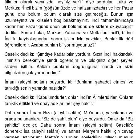
âlimler olarak yanınızda neyiniz var?” diye sordular. Luka ve
Merkus; “İncil bizim (göğsümüzde ve hafızamızdadır) ve her Pazar
günü onu bölüm bölüm olarak size getireceğiz. Bunun için
üzülmeyiniz ve kiliseleri boş bırakmayınız. İncil tamamlanıncaya
kadar her Pazar günü onun bir bölümünü de sizlere okuyacağız”
dediler. Sonra Luka, Markus, Yuhenna ve Metta bu İncil’i, birinci
İncil’in kayboluşundan sonra sizler için yazdılar. Bunlar ilk dört
öğrencilerdir. Acaba bunları biliyor muydunuz?”
Caselik dedi ki: “Şimdiye kadar bilmiyordum. Sizin İncil hakkındaki
ilminizin bereketiyle şimdi öğrendim ve bildiğiniz diğer şeyleri
sizden işittim. Kalbim bunların doğruluğuna inandı ve sizin
bilginizden çok yararlandım.”
İmam (aleyhi selâm) buyurdu ki: “Bunların şahadet etmesi ve
tanıklığı senin yanında nasıldır?”
Caselik dedi ki: “Kabulümdürler, onlar İncil’in Âlimleridirler. Onların
tanıklık ettikleri ve onayladıkları her şey haktır.”
Daha sonra İmam Rıza (aleyhi selâm) Me’mun’a, yakınlarına ve
orada bulunanlara “Siz de şahit olun” diye buyurdu. Onlar da “Biz
şahidiz” dediler. Daha sonra İmam (aleyhi selâm) Caselik’e
dönerek: İsa (aleyhi selâm) ve annesi Meryem hakkı için cevap
vermeni istiyorum: Metta’nın şunları söylediğini biliyor musun: