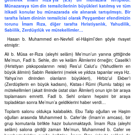
Münazaraya tüm din temsilcilerinin büyükleri katılmış ve tüm
itikadi konular bu münazarada ele alınarak tartışılmıştı. Bir
tarafta İslam dininin temsilcisi olarak Peygamber efendimizin
torunu İmam Rıza, diğer tarafta Hıristiyanlık, Yahudilik,
Sabiilik, Zerdüştlük ve mütekellimler…
Hasan b. Muhammed en-Nevfelî el-Hâşimî’den şöyle rivayet
etmiştir:
Ali b. Mûsa er-Rıza (aleyhi selâm) Me’mun’un yanına gittiğinde
Me’mun, Fadl b. Sehle, din ve kelâm Âlimlerini örneğin; Caselik’i
(Hıristiyan piskoposlarının reisi) Res’ul Calut’u (Yahudilerin en
büyük âlimini) Sabiin Reislerini (melek ve yıldıza tapanlar veya Hz.
Yahya’nın dininden olanların büyükleri), Hirbiz’ul Ekber’i
(Zerdüştlerin en büyük kadısını), Kistas-i Rûmi (Rumlu tabip) ve
mütekellimleri (akait ilminde üstat olan Âlimleri) onun için bir araya
toplamasını emretti. Fadl b. Sehl onların hepsini bir araya
topladıktan sonra Me’mun’a geldiklerini haber verdi…
Toplantı salonu oldukça kalabalıktı. Ebu Talip oğulları ve Haşim
oğulları arasında Muhammed b. Cafer’de (İmam’ın amcası), bir
grup komutanla birlikte hazır bulunmaktaydı. İmam Rıza (aleyhi
selâm) salona girdiği zaman Me’mun, Muhammed b. Cafer ve