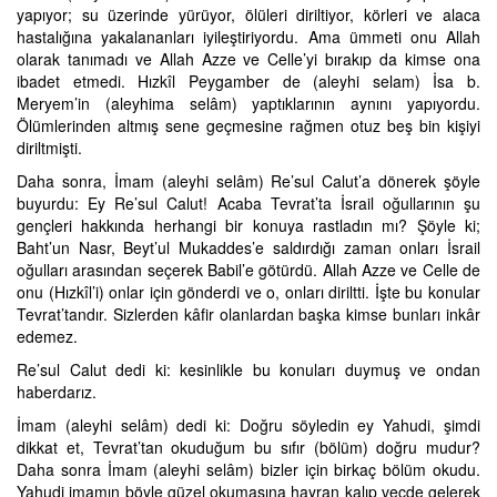
yapıyor; su üzerinde yürüyor, ölüleri diriltiyor, körleri ve alaca
hastalığına yakalananları iyileştiriyordu. Ama ümmeti onu Allah
olarak tanımadı ve Allah Azze ve Celle’yi bırakıp da kimse ona
ibadet etmedi. Hızkîl Peygamber de (aleyhi selam) İsa b.
Meryem’in (aleyhima selâm) yaptıklarının aynını yapıyordu.
Ölümlerinden altmış sene geçmesine rağmen otuz beş bin kişiyi
diriltmişti.
Daha sonra, İmam (aleyhi selâm) Re’sul Calut’a dönerek şöyle
buyurdu: Ey Re’sul Calut! Acaba Tevrat’ta İsrail oğullarının şu
gençleri hakkında herhangi bir konuya rastladın mı? Şöyle ki;
Baht’un Nasr, Beyt’ul Mukaddes’e saldırdığı zaman onları İsrail
oğulları arasından seçerek Babil’e götürdü. Allah Azze ve Celle de
onu (Hızkîl’i) onlar için gönderdi ve o, onları diriltti. İşte bu konular
Tevrat’tandır. Sizlerden kâfir olanlardan başka kimse bunları inkâr
edemez.
Re’sul Calut dedi ki: kesinlikle bu konuları duymuş ve ondan
haberdarız.
İmam (aleyhi selâm) dedi ki: Doğru söyledin ey Yahudi, şimdi
dikkat et, Tevrat’tan okuduğum bu sıfır (bölüm) doğru mudur?
Daha sonra İmam (aleyhi selâm) bizler için birkaç bölüm okudu.
Yahudi imamın böyle güzel okumasına hayran kalıp vecde gelerek