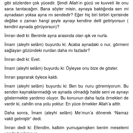
gibi sözlerden çok yücedir. Şimdi Allah’ın gücü ve kuvveti ile onu
sana tanıtacağım. Bana söyler misin, aynaya baktığında sen mi
aynadasın yoksa ayna mı sendedir? Eğer hiç biri birbiri içerisinde
değilse o zaman hangi şeyle aynayı kendine delil getiriyorsun (
kendini aynada görüyorsun)?
İmran dedi ki: Benimle ayna arasında olan ışık ve nurla.
İmam (aleyhi selâm) buyurdu ki: Acaba aynadaki o nur, görmeni
sağlayan gözündeki nurdan daha mı fazladır?
İmran dedi ki: Evet.
İmam (aleyhi selâm) buyurdu ki: Öyleyse onu bize de göster.
İmran şaşırarak öylece kaldı.
İmam (aleyhi selâm) buyurdu ki: Ben bu nuru göremiyorum. Bu
senden kaynaklanmadığı ve aynada olmadığı halde seni ve aynayı
göstermekte yardımcı oluyor. Bu konunun daha fazla örnekleri de
vardır ki, cahilin ona yolu yoktur. En yüce örnekler Allah’a aittir.
Daha sonra, İmam (aleyhi selâm) Me’mun’a dönerek “Namaz
vakti gelmiştir” dedi.
İmran dedi ki: Efendim, kalbim yumuşamışken benim meselemi