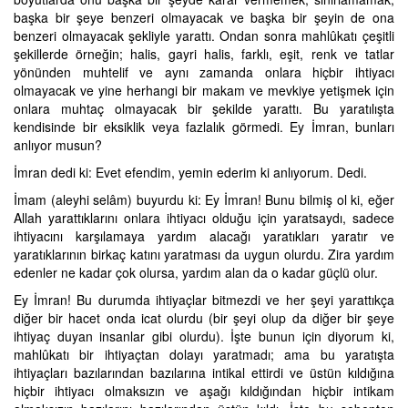
başka bir şeye benzeri olmayacak ve başka bir şeyin de ona
benzeri olmayacak şekliyle yarattı. Ondan sonra mahlûkatı çeşitli
şekillerde örneğin; halis, gayri halis, farklı, eşit, renk ve tatlar
yönünden muhtelif ve aynı zamanda onlara hiçbir ihtiyacı
olmayacak ve yine herhangi bir makam ve mevkiye yetişmek için
onlara muhtaç olmayacak bir şekilde yarattı. Bu yaratılışta
kendisinde bir eksiklik veya fazlalık görmedi. Ey İmran, bunları
anlıyor musun?
İmran dedi ki: Evet efendim, yemin ederim ki anlıyorum. Dedi.
İmam (aleyhi selâm) buyurdu ki: Ey İmran! Bunu bilmiş ol ki, eğer
Allah yarattıklarını onlara ihtiyacı olduğu için yaratsaydı, sadece
ihtiyacını karşılamaya yardım alacağı yaratıkları yaratır ve
yaratıklarının birkaç katını yaratması da uygun olurdu. Zira yardım
edenler ne kadar çok olursa, yardım alan da o kadar güçlü olur.
Ey İmran! Bu durumda ihtiyaçlar bitmezdi ve her şeyi yarattıkça
diğer bir hacet onda icat olurdu (bir şeyi olup da diğer bir şeye
ihtiyaç duyan insanlar gibi olurdu). İşte bunun için diyorum ki,
mahlûkatı bir ihtiyaçtan dolayı yaratmadı; ama bu yaratışta
ihtiyaçları bazılarından bazılarına intikal ettirdi ve üstün kıldığına
hiçbir ihtiyacı olmaksızın ve aşağı kıldığından hiçbir intikam