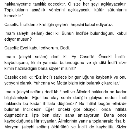
hakkaniyetime tanıklık edecektir. O size her şeyi açıklayacaktır.
Toplulukların aşağılık yönlerini açıklayacak, küfür sütunlarını
kıracaktır.”
Caselik: İncil’den zikrettiğin şeylerin hepsini kabul ediyoruz.
İmam (aleyhi selâm) dedi ki: Bunun İncil’de bulunduğunu kabul
ediyor musun?
Caselik: Evet kabul ediyorum. Dedi.
İmam (aleyhi selâm) dedi ki: Ey Caselik! Önceki İncil’in
kayboluşunu, kimin yanında bulunduğunu ve şimdiki İncil’i size
kimin hazırladığını bana söyler misiniz?
Caselik dedi ki: “Biz İncil’i sadece bir günlüğüne kaybettik ve onu
yepyeni olarak, Yuhenna ve Metta bizim için bularak çıkardılar.”
İmam (aleyhi selâm) dedi ki: “İncil ve Âlimleri hakkında ne kadar
bilgisizmişsin! Eğer bu olay senin dediğin gibiyse neden İncil
hakkında bu kadar ihtilâfa düştünüz? Bu ihtilâf bugün elinizde
bulunan İncil’dedir. Eğer önceki gibi olsaydı, onda ihtilâfa
düşmezdiniz. İşte ben olayı sana anlatıyorum: Daha önce
kaybolduğunda Hıristiyanlar, Âlimlerinin yanına toplanarak; “İsa b.
Meryem (aleyhi selâm) öldürüldü ve İncil’i de kaybettik. Sizler