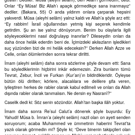
Onlar “Ey Mûsa! Biz Allah’ı apaçık görmedikçe sana inanmayız”
dediler. (Bakara, 55) O anda yıldırım onlara çarparak hepsini
yakıverdi. Mûsa (aleyhi selâm) yalnız kaldı ve Allah’a şöyle arz etti:
“Ey rabbim! İsrail oğullarından yetmiş kişi seçerek kendimle
getirdim. Şu an ise yalnız dönüyorum. Benim bu olaylarla ilgili
söyleyeceklerimi nasıl doğrulayıp inanırlar? Dileseydin onları da
daha önce helâk ederdin beni de. İçimizdeki akılsızların işledikleri
suç yüzünden bizi de mi helâk edeceksin?” Derken Allah Azze ve
Celle, onları ölümlerinden sonra tekrar diriltti.
İmam (aleyhi selâm) daha sonra sözlerine şöyle devam etti: Sana
bu söylediklerimin hiçbirini inkâr edemezsin. Zira bunların tümü
Tevrat, Zebur, İncil ve Furkan (Kur’an)’ın bildirdikleridir. Öyleyse
bütün ölü dirilten; körlere, alacalılara ve delilere şifa veren,
iyileştiren herkes de rabler olarak kabul edilmeli ve onları da Allah
dışında rabler olarak tanımalısın. Ne dersin ey Nasranî?”
Caselik dedi ki: Söz senin sözündür. Allah’tan başka ilâh yoktur.
İmam daha sonra Re’sul Calut’a dönerek şöyle buyurdu: Ey
Yahudi! Mûsa b. İmran’a (aleyhi selâm) nazil olan on ayeti senden
soruyorum; acaba Muhammed ve ümmetinin haberini Tevrat’ta
yazılı olarak görmedin mi? Şöyle ki; “Deve binenin takipçileri olan