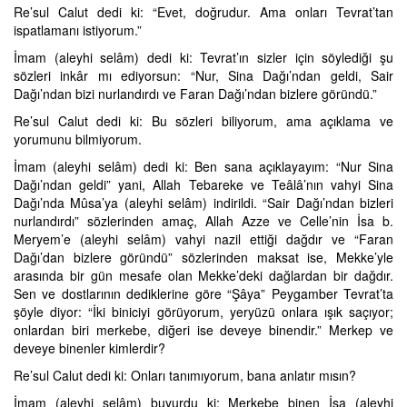
Re’sul Calut dedi ki: “Evet, doğrudur. Ama onları Tevrat’tan
ispatlamanı istiyorum.”
İmam (aleyhi selâm) dedi ki: Tevrat’ın sizler için söylediği şu
sözleri inkâr mı ediyorsun: “Nur, Sina Dağı’ndan geldi, Sair
Dağı’ndan bizi nurlandırdı ve Faran Dağı’ndan bizlere göründü.”
Re’sul Calut dedi ki: Bu sözleri biliyorum, ama açıklama ve
yorumunu bilmiyorum.
İmam (aleyhi selâm) dedi ki: Ben sana açıklayayım: “Nur Sina
Dağı’ndan geldi” yani, Allah Tebareke ve Teâlâ’nın vahyi Sina
Dağı’nda Mûsa’ya (aleyhi selâm) indirildi. “Sair Dağı’ndan bizleri
nurlandırdı” sözlerinden amaç, Allah Azze ve Celle’nin İsa b.
Meryem’e (aleyhi selâm) vahyi nazil ettiği dağdır ve “Faran
Dağı’dan bizlere göründü” sözlerinden maksat ise, Mekke’yle
arasında bir gün mesafe olan Mekke’deki dağlardan bir dağdır.
Sen ve dostlarının dediklerine göre “Şâya” Peygamber Tevrat’ta
şöyle diyor: “İki biniciyi görüyorum, yeryüzü onlara ışık saçıyor;
onlardan biri merkebe, diğeri ise deveye binendir.” Merkep ve
deveye binenler kimlerdir?
Re’sul Calut dedi ki: Onları tanımıyorum, bana anlatır mısın?
İmam (aleyhi selâm) buyurdu ki: Merkebe binen İsa (aleyhi