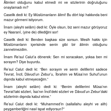
Âlimleri olduğunu kabul etmedi mi ve sözlerinin doğruluğunu
onaylamadı mı?
Caselik dedi ki: Ey Müslümanların âlimi! Bu dört kişi hakkında beni
mazur görmeni istiyorum.
İmam (aleyhi selâm) dedi ki: Öyle olsun, biz seni mazur görüyoruz
ey Nasranî, (yine de) dilediğini sor!
Caselik dedi ki: Benden başkası size sorsun. Mesih hakkı için
Müslümanların içerisinde senin gibi bir âlimin olduğunu
zannetmezdim.
İmam Re’sul Calut’a dönerek: Sen mi soracaksın, yoksa ben mi
sorayım? Diye buyurdu.
Re’sul Calut dedi ki: “Ben sorayım ve senin delillerini sadece
Tevrat, İncil, Dâvud’un Zebur’u, İbrahim ve Mûsa’nın Suhuf’unun
dışında kabul etmeyeceğim.”
İmam (aleyhi selâm) dedi ki: “Benim delillerimi Mûsa’nın
Tevrat’taki sözleri, İsa’nın İncil’deki sözleri ve Dâvud’un Zebur’daki
sözlerinin dışında kabul etme.”
Re’sul Calut dedi ki: “Muhammed’in (sallallahu aleyhi ve alih)
peygamberliğini nasıl ispat ediyorsun?”