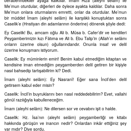
beraberindekiler ayağa kalktılar. İmam Rıza (aleyhi selâm) ile
Me’mun oturdular, diğerleri de öylece ayakta kaldılar. Daha sonra
Me’mun onlara oturmalarını emretti, onlar da oturdular. Me’mun
bir müddet İmam (aleyhi selâm) ile karşılıklı konuştuktan sonra
Caselik’e (Hrıstiyan din adamlarının önderine) dönerek şöyle dedi:
Ey Caselik! Bu, amcam oğlu Ali b. Mûsa b. Cafer’dir ve kendileri
Peygamberimizin kızı Fâtıma ve Ali b. Ebu Talip’in (Allah’ın selâmı
onların üzerine olsun) oğullarındandır. Onunla insaf ve delil
üzerine konuşmanı istiyorum.
Caselik: Ey müminlerin emiri! Benim kabul etmediğim kitaptan ve
kendisine iman etmediğim peygamberden delil getiren bir kişiyle
nasıl bahsedip tartışabilirim ki? Dedi.
İmam (aleyhi selâm): Ey Nasranî! Eğer sana İncil’den delil
getirsem kabul eder misin?
Caselik: İncil’in buyruklarını ben nasıl reddedebilirim? Evet, vallahi
gönül razılığıyla kabulleneceğim.
İmam (aleyhi selâm): Ne dilersen sor ve cevabını işit o halde.
Caselik: Hz. İsa’nın (aleyhi selâm) peygamberliği ve kitabı
hakkında görüşün ve inancın nedir? Onlardan inkâr ettiğiniz şey
var mıdır? Diye sordu.