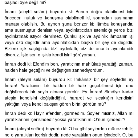
başladı öyle değil mi?
İmam (aleyhi selâm) buyurdu ki: Bunun doğru olabilmesi için
önceden nutuk ve konuşma olabilmeli ki, sonradan susmanın
manası olabilsin. Bu aynen şuna benzer ki; lâmba konuşandır,
ama susmuştur denilsin veya aydınlatıcıdan istenildiği yerde bizi
aydınlatmak istiyor denilmez. Çünkü ışık ve aydınlık lâmbanın işi
veya özü değildir ama aydınlatıcıdan başka bir şey de değildir.
Bizlere ışık saçtığında bizi aydınlattı, biz de onunla aydınlandık
diyoruz. İşte sen o ışıkla kendi işini görüyorsun.
İmran dedi ki: Efendim ben, yaratıcının mahlûkatı yarattığı zaman,
halden hale geçtiğini ve değiştiğini zannediyordum.
İmam (aleyhi selâm) buyurdu ki: İmkânsız bir şey söyledin ey
İmran! Yaratıcının bir halden bir hale geçebilmesi için onu
değiştirecek bir şeyin olması gerekir. Ey İmran! Şimdiye kadar
ateşin kendisini değiştirdiğini, hararet ve sıcaklığın kendisini
yaktığını veya kendi bakışını gören birini gördün mü?
İmran dedi ki: Hayır efendim, görmedim. Söyler misiniz, Allah mı
yaratıklarının içerisindedir yoksa yaratıkları mı O’nun içindedir?
İmam (aleyhi selâm) buyurdu ki: O bu gibi şeylerden münezzehtir;
ne o yaratıkları içerisindedir, nede yaratıkları onun içindedir. O, bu