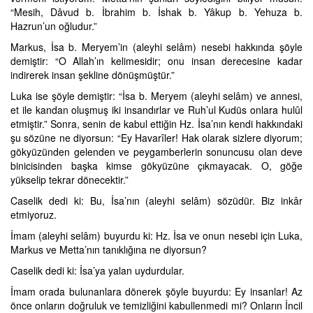
“Mesih, Dâvud b. İbrahim b. İshak b. Yâkup b. Yehuza b.
Hazrun’un oğludur.”
Markus, İsa b. Meryem’in (aleyhi selâm) nesebi hakkında şöyle
demiştir: “O Allah’ın kelimesidir; onu insan derecesine kadar
indirerek insan şekline dönüşmüştür.”
Luka ise şöyle demiştir: “İsa b. Meryem (aleyhi selâm) ve annesi,
et ile kandan oluşmuş iki insandırlar ve Ruh’ul Kudüs onlara hulûl
etmiştir.” Sonra, senin de kabul ettiğin Hz. İsa’nın kendi hakkındaki
şu sözüne ne diyorsun: “Ey Havarîler! Hak olarak sizlere diyorum;
gökyüzünden gelenden ve peygamberlerin sonuncusu olan deve
binicisinden başka kimse gökyüzüne çıkmayacak. O, göğe
yükselip tekrar dönecektir.”
Caselik dedi ki: Bu, İsa’nın (aleyhi selâm) sözüdür. Biz inkâr
etmiyoruz.
İmam (aleyhi selâm) buyurdu ki: Hz. İsa ve onun nesebi için Luka,
Markus ve Metta’nın tanıklığına ne diyorsun?
Caselik dedi ki: İsa’ya yalan uydurdular.
İmam orada bulunanlara dönerek şöyle buyurdu: Ey insanlar! Az
önce onların doğruluk ve temizliğini kabullenmedi mi? Onların İncil