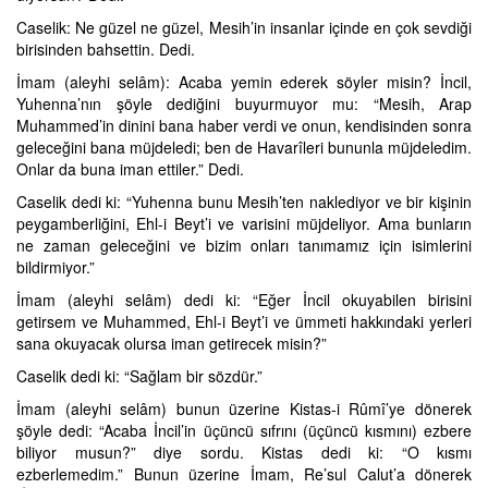
Caselik: Ne güzel ne güzel, Mesih’in insanlar içinde en çok sevdiği
birisinden bahsettin. Dedi.
İmam (aleyhi selâm): Acaba yemin ederek söyler misin? İncil,
Yuhenna’nın şöyle dediğini buyurmuyor mu: “Mesih, Arap
Muhammed’in dinini bana haber verdi ve onun, kendisinden sonra
geleceğini bana müjdeledi; ben de Havarîleri bununla müjdeledim.
Onlar da buna iman ettiler.” Dedi.
Caselik dedi ki: “Yuhenna bunu Mesih’ten naklediyor ve bir kişinin
peygamberliğini, Ehl-i Beyt’i ve varisini müjdeliyor. Ama bunların
ne zaman geleceğini ve bizim onları tanımamız için isimlerini
bildirmiyor.”
İmam (aleyhi selâm) dedi ki: “Eğer İncil okuyabilen birisini
getirsem ve Muhammed, Ehl-i Beyt’i ve ümmeti hakkındaki yerleri
sana okuyacak olursa iman getirecek misin?”
Caselik dedi ki: “Sağlam bir sözdür.”
İmam (aleyhi selâm) bunun üzerine Kistas-i Rûmî’ye dönerek
şöyle dedi: “Acaba İncil’in üçüncü sıfrını (üçüncü kısmını) ezbere
biliyor musun?” diye sordu. Kistas dedi ki: “O kısmı
ezberlemedim.” Bunun üzerine İmam, Re’sul Calut’a dönerek