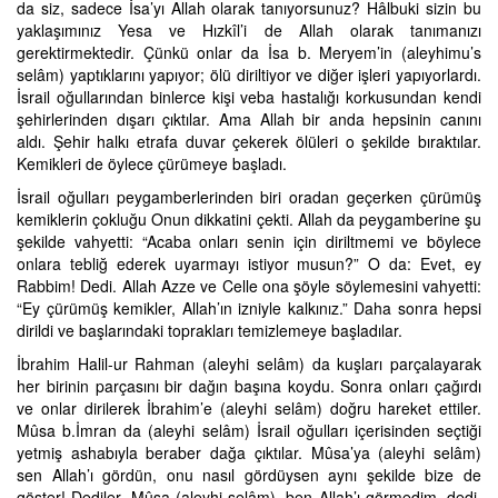
da siz, sadece İsa’yı Allah olarak tanıyorsunuz? Hâlbuki sizin bu
yaklaşımınız Yesa ve Hızkîl’i de Allah olarak tanımanızı
gerektirmektedir. Çünkü onlar da İsa b. Meryem’in (aleyhimu’s
selâm) yaptıklarını yapıyor; ölü diriltiyor ve diğer işleri yapıyorlardı.
İsrail oğullarından binlerce kişi veba hastalığı korkusundan kendi
şehirlerinden dışarı çıktılar. Ama Allah bir anda hepsinin canını
aldı. Şehir halkı etrafa duvar çekerek ölüleri o şekilde bıraktılar.
Kemikleri de öylece çürümeye başladı.
İsrail oğulları peygamberlerinden biri oradan geçerken çürümüş
kemiklerin çokluğu Onun dikkatini çekti. Allah da peygamberine şu
şekilde vahyetti: “Acaba onları senin için diriltmemi ve böylece
onlara tebliğ ederek uyarmayı istiyor musun?” O da: Evet, ey
Rabbim! Dedi. Allah Azze ve Celle ona şöyle söylemesini vahyetti:
“Ey çürümüş kemikler, Allah’ın izniyle kalkınız.” Daha sonra hepsi
dirildi ve başlarındaki toprakları temizlemeye başladılar.
İbrahim Halil-ur Rahman (aleyhi selâm) da kuşları parçalayarak
her birinin parçasını bir dağın başına koydu. Sonra onları çağırdı
ve onlar dirilerek İbrahim’e (aleyhi selâm) doğru hareket ettiler.
Mûsa b.İmran da (aleyhi selâm) İsrail oğulları içerisinden seçtiği
yetmiş ashabıyla beraber dağa çıktılar. Mûsa’ya (aleyhi selâm)
sen Allah’ı gördün, onu nasıl gördüysen aynı şekilde bize de
göster! Dediler. Mûsa (aleyhi selâm), ben Allah’ı görmedim, dedi.