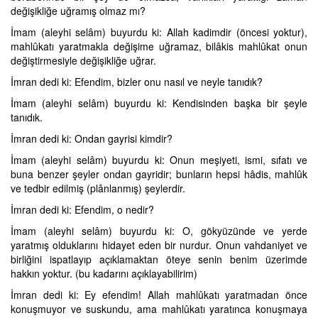
değişikliğe uğramış olmaz mı?
İmam (aleyhi selâm) buyurdu ki: Allah kadimdir (öncesi yoktur),
mahlûkatı yaratmakla değişime uğramaz, bilâkis mahlûkat onun
değiştirmesiyle değişikliğe uğrar.
İmran dedi ki: Efendim, bizler onu nasıl ve neyle tanıdık?
İmam (aleyhi selâm) buyurdu ki: Kendisinden başka bir şeyle
tanıdık.
İmran dedi ki: Ondan gayrisi kimdir?
İmam (aleyhi selâm) buyurdu ki: Onun meşiyeti, ismi, sıfatı ve
buna benzer şeyler ondan gayridir; bunların hepsi hâdis, mahlûk
ve tedbir edilmiş (plânlanmış) şeylerdir.
İmran dedi ki: Efendim, o nedir?
İmam (aleyhi selâm) buyurdu ki: O, gökyüzünde ve yerde
yaratmış olduklarını hidayet eden bir nurdur. Onun vahdaniyet ve
birliğini ispatlayıp açıklamaktan öteye senin benim üzerimde
hakkın yoktur. (bu kadarını açıklayabilirim)
İmran dedi ki: Ey efendim! Allah mahlûkatı yaratmadan önce
konuşmuyor ve suskundu, ama mahlûkatı yaratınca konuşmaya