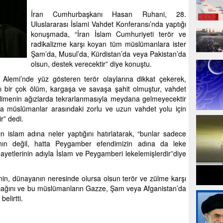
İran Cumhurbaşkanı Hasan Ruhani, 28.
Uluslararası İslami Vahdet Konferansı’nda yaptığı
konuşmada, “İran İslam Cumhuriyeti terör ve
radikalizme karşı koyan tüm müslümanlara ister
Şam’da, Musul’da, Kürdistan’da veya Pakistan’da
olsun, destek verecektir” diye konuştu.
m Alemi’nde yüz gösteren terör olaylarına dikkat çekerek,
sı bir çok ölüm, kargaşa ve savaşa şahit olmuştur, vahdet
limenin ağızlarda tekrarlanmasıyla meydana gelmeyecektir
a müslümanlar arasındaki zorlu ve uzun vahdet yolu için
r” dedi.
 islam adına neler yaptığını hatırlatarak, “bunlar sadece
nın değil, hatta Peygamber efendimizin adına da leke
 ayetlerinin adıyla İslam ve Peygamberi lekelemişlerdir”diye
in, dünayanın neresinde olursa olsun terör ve zülme karşı
ağını ve bu müslümanların Gazze, Şam veya Afganistan’da
elirtti.