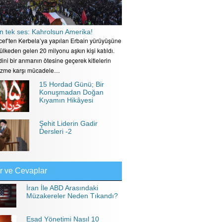
n tek ses: Kahrolsun Amerika!
ecef’ten Kerbela’ya yapılan Erbain yürüyüşüne
 ülkeden gelen 20 milyonu aşkın kişi katıldı.
ini bir anmanın ötesine geçerek kitlelerin
izme karşı mücadele…
15 Hordad Günü; Bir
Konuşmadan Doğan
Kıyamın Hikâyesi
Şehit Liderin Gadir
Dersleri -2
r ve Cevaplar
İran İle ABD Arasındaki
Müzakereler Neden Tıkandı?
Esad Yönetimi Nasıl 10