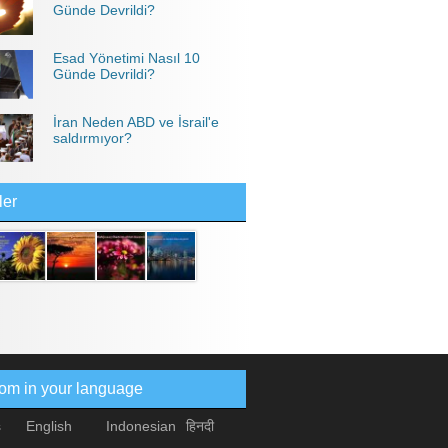
Günde Devrildi?
Esad Yönetimi Nasıl 10
Günde Devrildi?
İran Neden ABD ve İsrail'e
saldırmıyor?
ler
com in your language
s
English
Indonesian
हिनदी