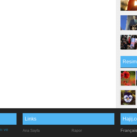
Resim
Links
Hajij.
mı ve
Françai
Ana Sayfa
Rapor