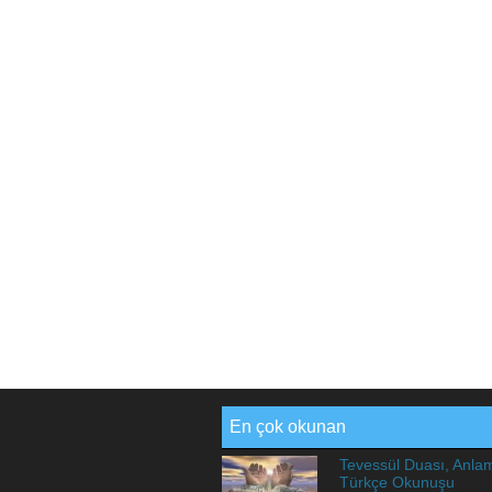
En çok okunan
Tevessül Duası, Anla
Türkçe Okunuşu