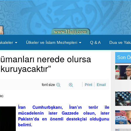
kaleler
Ülkeler ve İslam Mezhepleri
Q & A
Dua ve Yak
lümanları nerede olursa
Son Ö
 kuruyacaktır”
font size
Print
Email
te)
İran Cumhurbşkanı, İran’ın terör ile
mücadelenin ister Gazzede olsun, ister
Pakistn’da en önemli destekçisi olduğunu
belirtti.