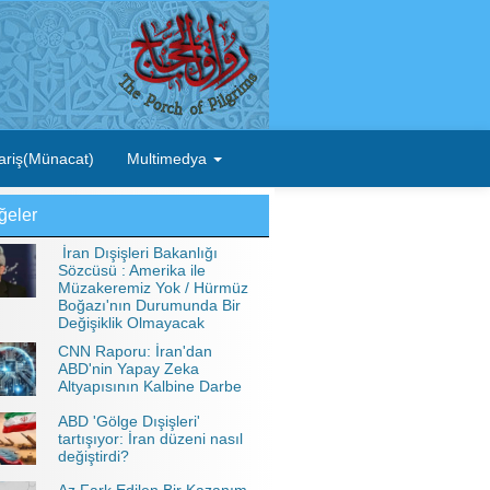
ariş(Münacat)
Multimedya
ğeler
İran Dışişleri Bakanlığı
Sözcüsü : Amerika ile
Müzakeremiz Yok / Hürmüz
Boğazı'nın Durumunda Bir
Değişiklik Olmayacak
CNN Raporu: İran'dan
ABD'nin Yapay Zeka
Altyapısının Kalbine Darbe
ABD 'Gölge Dışişleri'
tartışıyor: İran düzeni nasıl
değiştirdi?