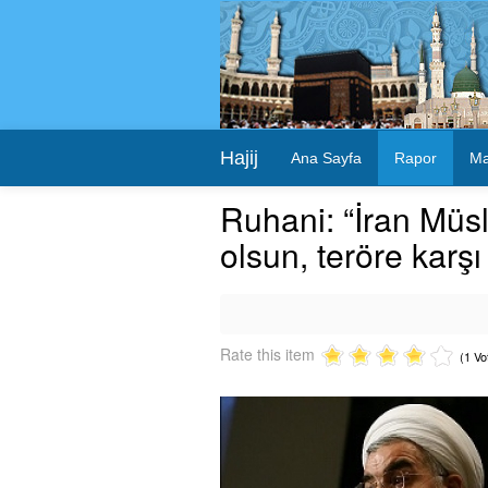
Hajij
Ana Sayfa
Rapor
Ma
Ruhani: “İran Müs
olsun, teröre karşı
Rate this item
(1 Vo