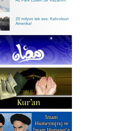
Az Fark Edilen Bir Kazanım
20 milyon tek ses: Kahrolsun
Amerika!