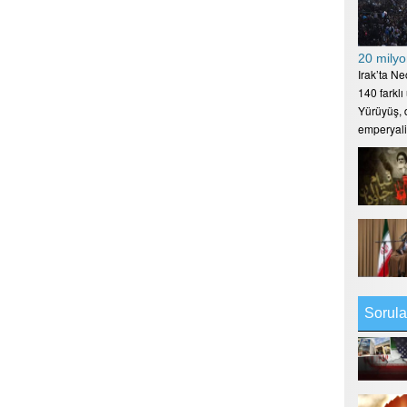
20 milyo
Irak’ta N
140 farklı
Yürüyüş, d
emperyal
Sorula