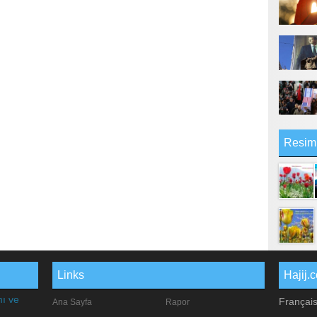
Resim
Links
Hajij.
mı ve
Françai
Ana Sayfa
Rapor