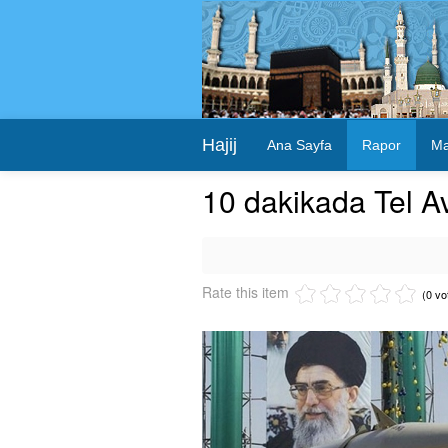
Hajij
Ana Sayfa
Rapor
Ma
10 dakikada Tel Av
Rate this item
(0 vo