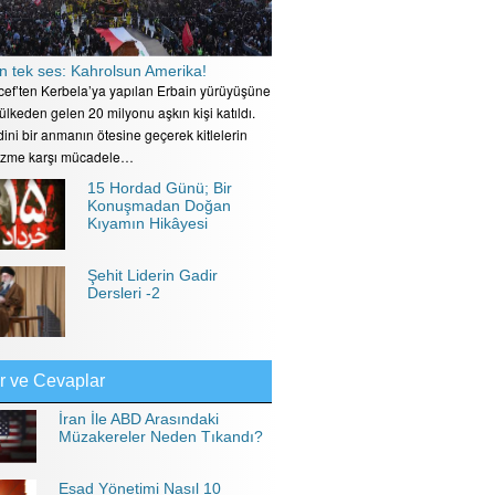
n tek ses: Kahrolsun Amerika!
ecef’ten Kerbela’ya yapılan Erbain yürüyüşüne
 ülkeden gelen 20 milyonu aşkın kişi katıldı.
ini bir anmanın ötesine geçerek kitlelerin
izme karşı mücadele…
15 Hordad Günü; Bir
Konuşmadan Doğan
Kıyamın Hikâyesi
Şehit Liderin Gadir
Dersleri -2
r ve Cevaplar
İran İle ABD Arasındaki
Müzakereler Neden Tıkandı?
Esad Yönetimi Nasıl 10