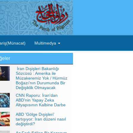
ariş(Münacat)
Multimedya
ğeler
İran Dışişleri Bakanlığı
Sözcüsü : Amerika ile
Müzakeremiz Yok / Hürmüz
Boğazı'nın Durumunda Bir
Değişiklik Olmayacak
CNN Raporu: İran'dan
ABD'nin Yapay Zeka
Altyapısının Kalbine Darbe
ABD 'Gölge Dışişleri'
tartışıyor: İran düzeni nasıl
değiştirdi?