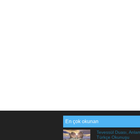
En çok okunan
Tevessül Duası, Anla
Türkçe Okunuşu