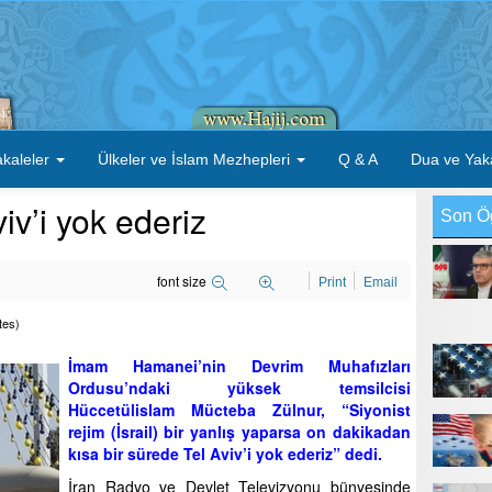
kaleler
Ülkeler ve İslam Mezhepleri
Q & A
Dua ve Yak
iv’i yok ederiz
Son Ö
font size
Print
Email
tes)
İmam Hamanei’nin Devrim Muhafızları
Ordusu’ndaki yüksek temsilcisi
Hüccetülislam Mücteba Zülnur, “Siyonist
rejim (İsrail) bir yanlış yaparsa on dakikadan
kısa bir sürede Tel Aviv’i yok ederiz” dedi.
İran Radyo ve Devlet Televizyonu bünyesinde