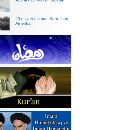
Az Fark Edilen Bir Kazanım
20 milyon tek ses: Kahrolsun
Amerika!