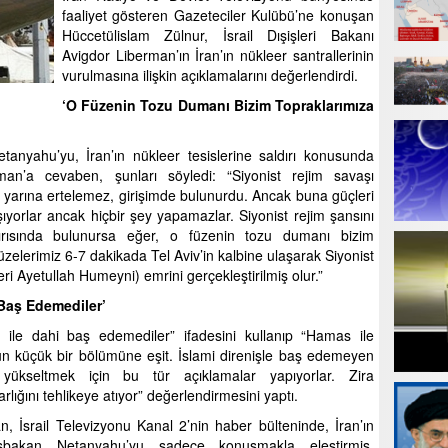
faaliyet gösteren Gazeteciler Kulübü’ne konuşan
Hüccetülislam Zülnur, İsrail Dışişleri Bakanı
Avigdor Liberman’ın İran’ın nükleer santrallerinin
vurulmasına ilişkin açıklamalarını değerlendirdi.
‘O Füzenin Tozu Dumanı Bizim Topraklarımıza
tanyahu’yu, İran’ın nükleer tesislerine saldırı konusunda
an’a cevaben, şunları söyledi: “Siyonist rejim savaşı
yarına ertelemez, girişimde bulunurdu. Ancak buna güçleri
yorlar ancak hiçbir şey yapamazlar. Siyonist rejim şansını
ırısında bulunursa eğer, o füzenin tozu dumanı bizim
zelerimiz 6-7 dakikada Tel Aviv’in kalbine ulaşarak Siyonist
ri Ayetullah Humeyni) emrini gerçekleştirilmiş olur.”
 Baş Edemediler’
s ile dahi baş edemediler” ifadesini kullanıp “Hamas ile
nün küçük bir bölümüne eşit. İslami direnişle baş edemeyen
ni yükseltmek için bu tür açıklamalar yapıyorlar. Zira
arlığını tehlikeye atıyor” değerlendirmesini yaptı.
an, İsrail Televizyonu Kanal 2’nin haber bülteninde, İran’ın
aşbakan Netanyahu’yu sadece konuşmakla eleştirmiş,