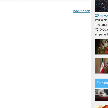
back to top
20 milyo
Irak’ta N
140 farklı
Yürüyüş, d
emperyal
Sorula