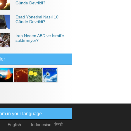
Günde Devrildi?
Esad Yönetimi Nasıl 10
Günde Devrildi?
İran Neden ABD ve İsrail'e
saldırmıyor?
ler
com in your language
s
English
Indonesian
हिनदी