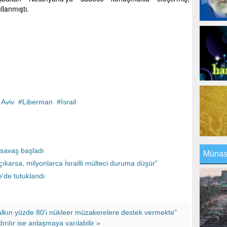
llanmıştı.
 Aviv
Liberman
İsrail
n savaş başladı
Münasi
çıkarsa, milyonlarca İsrailli mülteci duruma düşür”
ye'de tutuklandı
alkın yüzde 80'i nükleer müzakerelere destek vermekte"
rılır ise anlaşmaya varılabilir »