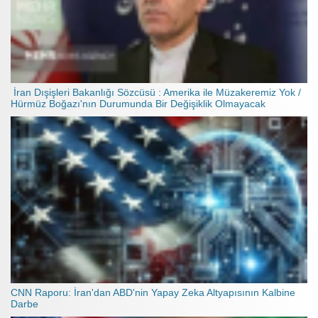
İran Dışişleri Bakanlığı Sözcüsü : Amerika ile Müzakeremiz Yok /
Hürmüz Boğazı'nın Durumunda Bir Değişiklik Olmayacak
CNN Raporu: İran'dan ABD'nin Yapay Zeka Altyapısının Kalbine
Darbe