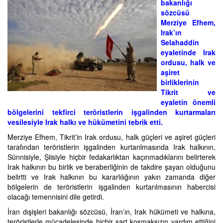
bakanlığı
sözcüsü
Merziye Efhem,
Irak’ın
Selahaddin
eyaletinde Irak
ordusu, halk ve
aşiret
birliklerinin
Tikrit ve
eyaletin önemli
bölgelerini tekfirci teröristlerin işgalinden kurtarmaları
vesilesiyle Irak halkı ve hükümetini tebrik etti.
Merziye Efhem, Tikrit’in Irak ordusu, halk güçleri ve aşiret güçleri
tarafından teröristlerin işgalinden kurtarılmasında Irak halkının,
Sünnisiyle, Şiisiyle hiçbir fedakarlıktan kaçınmadıklarını belirterek
Irak halkının bu birlik ve beraberliğinin de takdire şayan olduğunu
belirtti ve Irak halkının bu kararlılığının yakın zamanda diğer
bölgelerin de teröristlerin işgalinden kurtarılmasının habercisi
olacağı temennisini dile getirdi.
İran dışişleri bakanlığı sözcüsü, İran’ın, Irak hükümeti ve halkına,
teröristlerle mücadelesinde hiçbir şart koşmaksızın yardım ettiğini