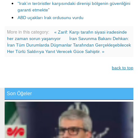
“Irak’ın teröristler karşısındaki direnişi bölgenin güvenliğini
garanti etmekte”
ABD uçakları Irak ordusunu vurdu
More in this category:
« Zarif: Karşı tarafın siyasi iradesinde
her zaman sorun yaşanıyor
İran Savunma Bakanı Dehkan:
İran Tüm Durumlarda Düşmanlar Tarafından Gerçekleşebilecek
Her Türlü Saldırıya Yanıt Verecek Güce Sahiptir. »
back to top
Son Öğeler