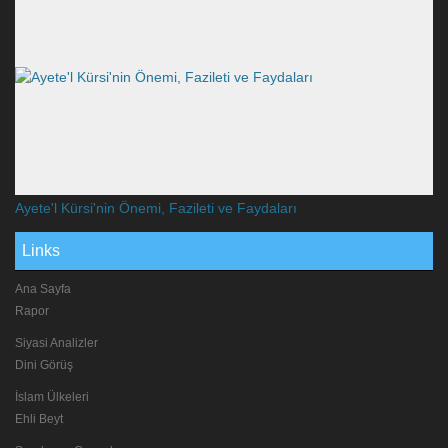
Ayete'l Kürsi'nin Önemi, Fazileti ve Faydaları
Links
Ana Sayfa
Rapor
Siyasi Analizler
Dini Görüş
İslam Ülkeleri
Ehli Beyt