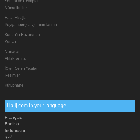
Sorular ve Cevaplar
Münasibetler
Hacc Misajlari
Peygamber(s.a.v) hanımlarının
Kur’an’ın Huzurunda
Kur’an
Münacat
Ahlak ve İrfan
İÇten Gelen Yazilar
Resimler
Kütüphane
Hajij.com in your language
Français
English
Indonesian
हिनदी