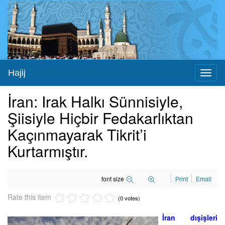
Hajij
Toggl
naviga
İran: Irak Halkı Sünnisiyle,
Şiisiyle Hiçbir Fedakarlıktan
Kaçınmayarak Tikrit’i
Kurtarmıştır.
font size
Print
Email
Rate this item
(0 votes)
İran dışişleri