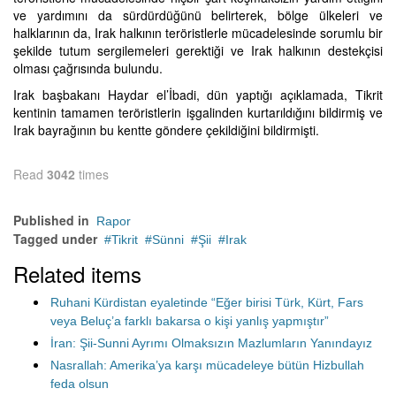
ve yardımını da sürdürdüğünü belirterek, bölge ülkeleri ve
halklarının da, Irak halkının teröristlerle mücadelesinde sorumlu bir
şekilde tutum sergilemeleri gerektiği ve Irak halkının destekçisi
olması çağrısında bulundu.
Irak başbakanı Haydar el’İbadi, dün yaptığı açıklamada, Tikrit
kentinin tamamen teröristlerin işgalinden kurtarıldığını bildirmiş ve
Irak bayrağının bu kentte göndere çekildiğini bildirmişti.
Read
3042
times
Published in
Rapor
Tagged under
Tikrit
Sünni
Şii
Irak
Related items
Ruhani Kürdistan eyaletinde “Eğer birisi Türk, Kürt, Fars
veya Beluç’a farklı bakarsa o kişi yanlış yapmıştır”
İran: Şii-Sunni Ayrımı Olmaksızın Mazlumların Yanındayız
Nasrallah: Amerika’ya karşı mücadeleye bütün Hizbullah
feda olsun