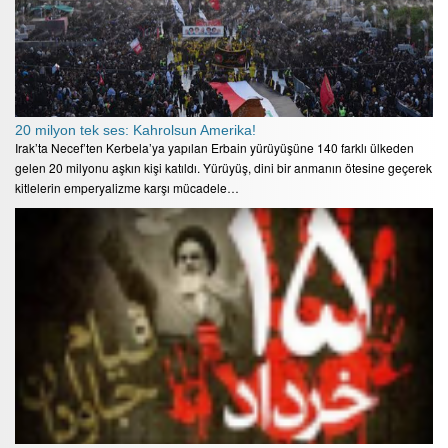
20 milyon tek ses: Kahrolsun Amerika!
Irak’ta Necef’ten Kerbela’ya yapılan Erbain yürüyüşüne 140 farklı ülkeden
gelen 20 milyonu aşkın kişi katıldı. Yürüyüş, dini bir anmanın ötesine geçerek
kitlelerin emperyalizme karşı mücadele…