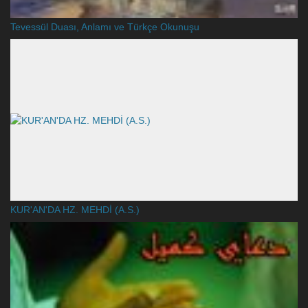
Tevessül Duası, Anlamı ve Türkçe Okunuşu
KUR'AN'DA HZ. MEHDİ (A.S.)