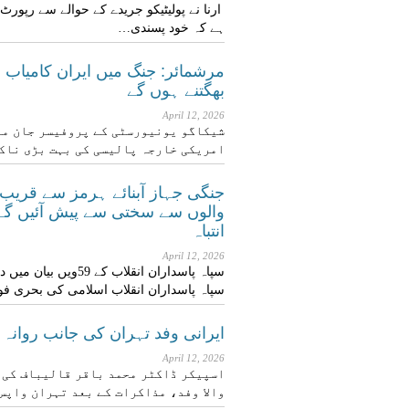
ارنا نے پولیٹیکو جریدے کے حوالے سے رپورٹ
ہے کہ خود پسندی…
مرشمائر: جنگ میں ایران کامیاب ہو
بھگتنے ہوں گے
April 12, 2026
شیکاگو یونیورسٹی کے پروفیسر جان مر
امریکی خارجہ پالیسی کی بہت بڑی نا
جنگی جہاز آبنائے ہرمز سے قریب
والوں سے سختی سے پیش آئیں گے: 
انتباہ
April 12, 2026
سپاہ پاسداران انقلاب ک
سپاہ پاسداران انقلاب اسلامی کی بحری 
ایرانی وفد تہران کی جانب روانہ
April 12, 2026
اسپیکر ڈاکٹر محمد باقر قالیباف کی ق
والا وفد، مذاکرات کے بعد تہران واپ