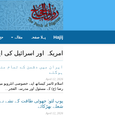
Hajij
پہلا صفحہ
مقالے
حج
امریکہ اور اسرائیل کی ایر
ایران میں دشمن کے تمام من
ہوگئے
April 12, 2026
اسلام ٹائمز کیساتھ اپنے خصوصی انٹرویو م
رضا (ع) کے مسئول اور مدرسۃ الفجر…
پوپ لئو: جھوٹی طاقت کے نشے نے 
شعلے بھڑکائے
April 12, 2026