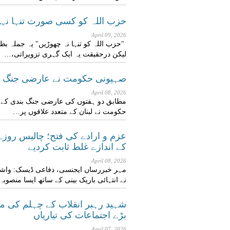
حزب اللہ کو کسی صورت تنہا نہیں
April 09, 2026
"حزب اللہ کو تنہا نہ چھوڑیں" یہ جملہ ب
لیکن درحقیقت یہ ایک گہری تزویراتی،…
صہیونی حکومت نے عارضی جنگ ب
April 08, 2026
مطابق دو ہفتوں کی عارضی جنگ بندی کے 
حکومت نے لبنان کے متعدد علاقوں پر…
عزم و ارادے کی فتح؛ چالیس روزہ
کے اندازے غلط ثابت کردیے
April 08, 2026
مہر خبررساں ایجنسی، دفاعی ڈیسک: واشنگ
نے انتہائی باریک بینی کے ساتھ ایسا منصوب
شہید رہبر انقلاب کے چہلم کی من
بڑے اجتماعات کی تیاریاں
April 07, 2026