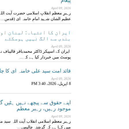
پیغام
April 09, 2026
رہبرِ معظم انقلابِ اسلامی حضرت آیت اللہ
عظیم الشان شہید امام خامنہ ای (قدس…
ایران کا انتباہ: لبنان او
بندی سے الگ نہیں ہوسکتے
April 09, 2026
ایران کے اسپیکر ڈاکٹر محمدباقر قالیباف ن
پوسٹ میں خبردار کیا ہے کہ…
قائد امت سید علی خامنہ ای کا چا
April 09, 2026
8 اپریل، 2026، 3:40 PM
اپنے حقوق سے پیچھے نہیں ہٹیں گ
موجود رہیں، رہبر معظم
April 09, 2026
رہبر معظم اسلامی انقلاب آیت اللہ سید مج
میں کہا ہے کہ گزشتہ چالیس…