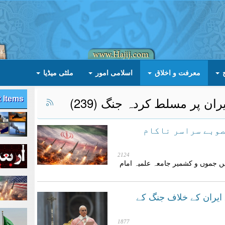
معرفت و اخلاق
اسلامی امور
ملٹی میڈیا
ان پر مسلط کردہ جنگ (239)
t Items
صوبے سراسر ناکام
2124
یں جموں و کشمیر جامعہ علمیہ امام
ایران کے خلاف جنگ کے
1877