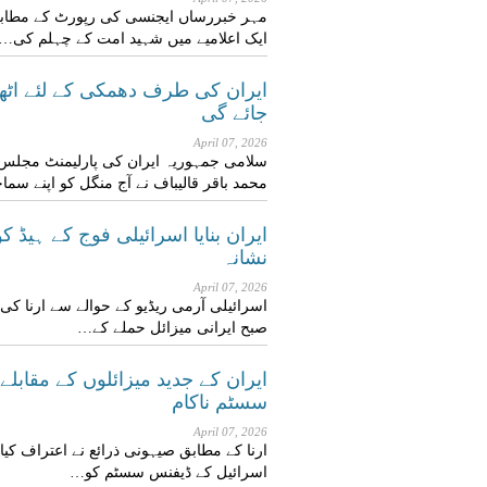
مہر خبررساں ایجنسی کی رپورٹ کے مطابق،
ایک اعلامیے میں شہید امت کے چہلم کی…
ایران کی طرف دھمکی کے لئے اٹھن
جائے گی
April 07, 2026
سلامی جمہوریہ ایران کی پارلیمنٹ مجلس ش
محمد باقر قالیباف نے آج منگل کو اپنے سم
ایران بنایا اسرائیلی فوج کے ہیڈ 
نشانہ
April 07, 2026
اسرائیلی آرمی ریڈیو کے حوالے سے ارنا کی
صبح ایرانی میزائل حملے کے…
ایران کے جدید میزائلوں کے مقابلے
سسٹم ناکام
April 07, 2026
ارنا کے مطابق صیہونی ذرائع نے اعتراف کیا 
اسرائيل کے ڈیفنس سسٹم کو…