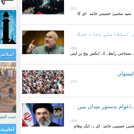
2015
 سید مجتبیٰ حسینی خامنہ ای کا
ر استقامتی محاذ جنگ
1906
ے سماجی رابطے کے ایکس پیج پر اپنی
اسلامی
لیسواں
2272
ے/عوام بدستور میدان میں
جنت البق
1958
تبی حسینی خامنہ ای نے ایک پیغام
احادیث