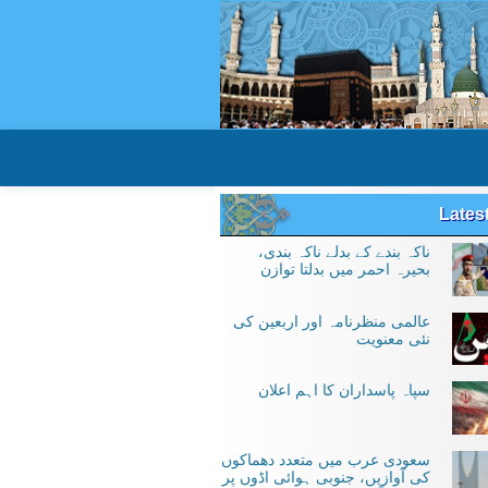
Lates
ناکہ بندے کے بدلے ناکہ بندی،
بحیرہ احمر میں بدلتا توازن
عالمی منظرنامہ اور اربعین کی
نئی معنویت
سپاہ پاسداران کا اہم اعلان
سعودی عرب میں متعدد دھماکوں
کی آوازیں، جنوبی ہوائی اڈوں پر