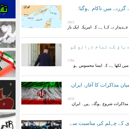
 گزرنے میں ناکام ہوگيا:
1815
کورٹی عہدیدار نے کہا ہے کہ امریکہ ایک بار
دباؤ کے تمام ذرائع کو
1784
 میں لکھا ہے کہ ایسا محسوس ہو
میان مذاکرات کا آغاز، ایران
1870
ن مذاکرات شروع ہوگئے ہیں۔ ایران
ای کے چہلم کی مناسبت سے