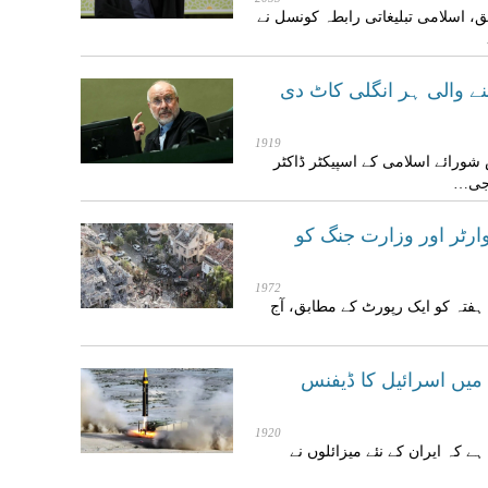
 اسلامی تبلیغاتی رابطہ کونسل نے
ے والی ہر انگلی کاٹ دی
1919
ورائے اسلامی کے اسپیکٹر ڈاکٹر
اجی…
کوارٹر اور وزارت جنگ کو
1972
 ہفتہ کو ایک رپورٹ کے مطابق، آج
 میں اسرائیل کا ڈیفنس
1920
ہے کہ ایران کے نئے میزائلوں نے