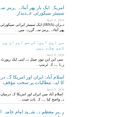
امریکہ ایک بار پھر آبنائے ہرمز سے
سینیئر سیکورٹی عہدیدار
April 11, 2026
تہران (IRNA) ایک سینیئر ایرانی سی
پھر آبنائے ہرمز سے گزرنے میں…
سی این این: ٹرمپ ایران پر 
کھو چکے ہیں
April 11, 2026
سی این این نیوز چینل نے اپنی ایک رپورٹ
رہا ہے کہ ٹرمپ…
اسلام آباد: ایران اور امریکا کے در
کا اپنے مطالبات پر سخت مؤقف
April 11, 2026
اسلام آباد میں ایران اور امریکا کے درمیا
نے واضح کیا ہے کہ بات چیت…
رہبر معظم نے شہید امام خامنہ 