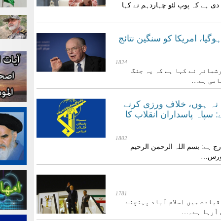
 دی ہے کہ پوپ لئو چہاردہم نے کہا
گیا، امریکا کو سنگین نتائج
1824
شمائر نے کہا ہے کہ یہ جنگ
کامی ہے…
 نہ ہوں، خلاف ورزی کرنے
سپاہ پاسداران انقلاب کا
1802
ے 59ویں بیان میں درج ہے: بسم اللہ الرحمن الرحیم
فورس…
1781
یادت میں اسلام آباد پہنچنے
س آرہا ہے۔…