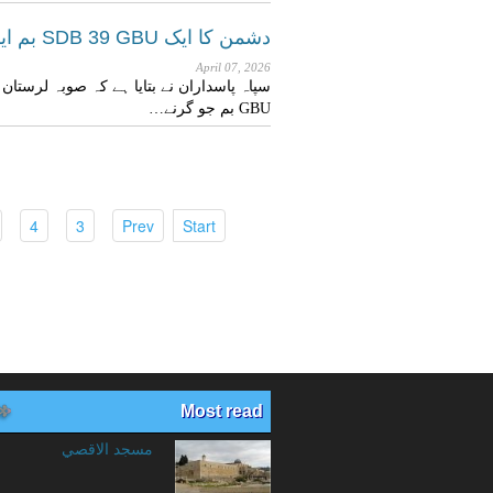
دشمن کا ایک SDB 39 GBU بم ایران کے ہاتھ لگ گیا
April 07, 2026
GBU بم جو گرنے…
(current)
(current)
(current)
(current)
4
3
Prev
Start
Most read
مسجد الاقصي