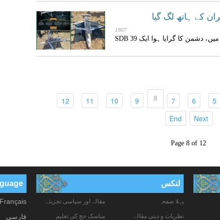
1907
سپاہ پاسداران نے بتایا ہے کہ صوبہ لرستان میں، دشمن کا گرایا ہوا ایک SDB 39
8
(current)
(current)
(current)
(current)
(current)
(current)
(current)
12
11
10
9
7
6
5
(current)
(current)
End
Next
Page 8 of 12
لنکس
anguage
Français
پہلا صفحہ
مقالے اور سیاسی تجزیئے
نظریات و دینی مقالے
مناسک حج کی تعلیم
فارسی