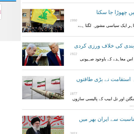
 چھوڑا جا سکتا
1990
ظاہر ایک سیاسی مشورہ لگتا ہے،
ندی کی خلاف ورزی کردی
1922
اس معاہدے کے باوجود صہیونی
 استقامت نے بڑی طاقتوں
1877
ٹن اور تل ابیب کے پالیسی سازوں
ہ…
اسبت سے ایران بھر میں
2053