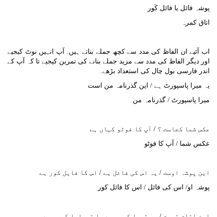
پوشہ فائل یا فائل کَور
اتاق کمرہ
اب آئیے ان الفاظ کی مدد سے کچھ جملے بناتے ہیں. آپ انہیں نوٹ کیجیے
اور دیگر الفاظ کی مدد سے مزید جملے بنانے کی تمرین کیجیے تا کہ آپ کے
اندر فارسی بول چال کی استعداد بڑھے.
یہ میرا پاسپورٹ ہے / این گذرنامہ من است
میرا پاسپورٹ / گذرنامہ من
عکس شما کجاست ؟ / آپ کا فوٹو کہاں ہے
عکس شما / آپ کا فوٹو
این پوشہ اوست / یہ اس کی فائل ہے / اس کا فایل کور ہے
پوشہ او/ اس کی فائل / اس کا فائل کور
این اتاق توست / یہ تیرا کمرہ ہے یا تمہارا کمرہ ہے