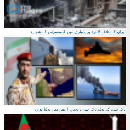
ایران کے علاقے لامرد پر بمباری میں فاسفورس کے شواہد
ناکہ بندے کے بدلے ناکہ بندی، بحیرہ احمر میں بدلتا توازن