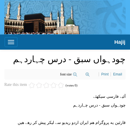
Hajij
Toggle
igation
چودہواں سبق - درس چہاردہم
font size
Print
Email
Rate this item
(0 votes)
آئیے فارسی سیکھئے
چودہواں سبق - درس چہاردہم
قارئین یه پروگرام هم ایران اردو ریدیو سے لیکر پیش کر رهے هیں