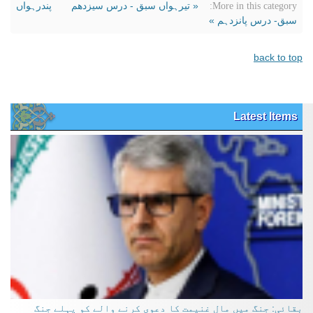
« تیرہواں سبق - درس سیزدھم
پندرہواں
More in this category:
سبق- درس پانزدہم »
back to top
Latest Items
بقائی: جنگ میں مال غنیمت کا دعوی کرنے والے کو پہلے جنگ