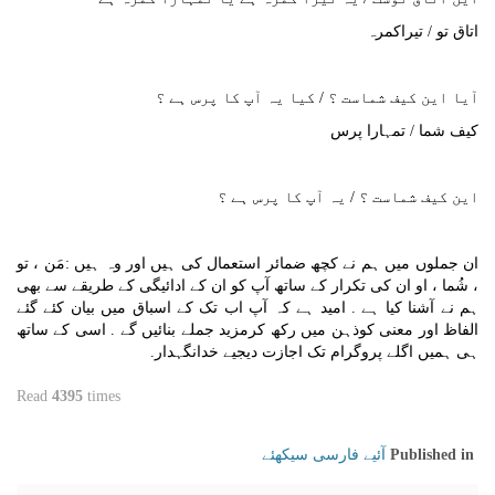
اتاق تو / تیراکمرہ
آیا این کیف شماست ؟ / کیا یہ آپ کا پرس ہے ؟
کیف شما / تمہارا پرس
این کیف شماست ؟ / یہ آپ کا پرس ہے ؟
ان جملوں میں ہم نے کچھ ضمائر استعمال کی ہیں اور وہ ہیں :مَن ، تو
، شُما ، او ان کی تکرار کے ساتھ آپ کو ان کے ادائیگی کے طریقے سے بھی
ہم نے آشنا کیا ہے . امید ہے کہ آپ اب تک کے اسباق میں بیان کئے گئے
الفاظ اور معنی کوذہن میں رکھ کرمزید جملے بنائیں گے . اسی کے ساتھ
ہی ہمیں اگلے پروگرام تک اجازت دیجیے خدانگہدار.
Read
4395
times
آئیے فارسی سیکھئے
Published in