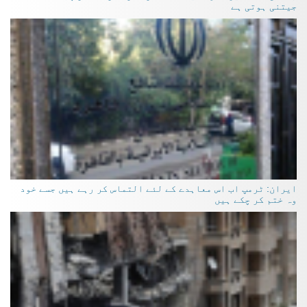
جیتنی ہوتی ہے
ایران: ٹرمپ اب اس معاہدے کے لئے التماس کر رہے ہیں جسے خود
وہ ختم کر چکے ہیں