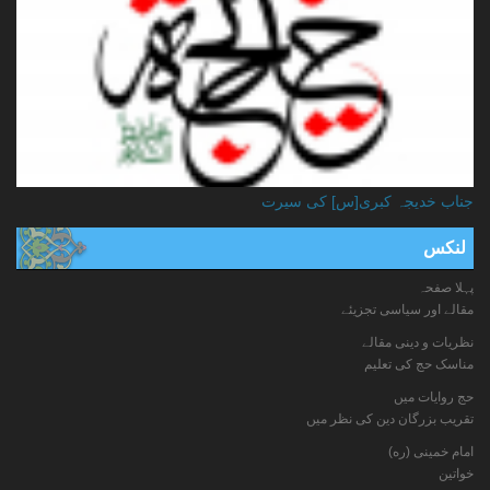
جناب خدیجہ کبری[س] کی سیرت
لنکس
پہلا صفحہ
مقالے اور سیاسی تجزیئے
نظریات و دینی مقالے
مناسک حج کی تعلیم
حج روایات میں
تقریب بزرگان دین کی نظر میں
امام خمینی (ره)
خواتين