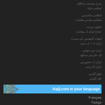
منزل معرفت و اخلاق
اسلامی فرقے
اسلامی مناسبتیں
اسلامی مقدس مقامات
فتاوي حرمت
حجاج کرام کے پیغامات
امهات المؤمنين كي سيرت
ایران کے اہل سنت
ایران میں خواتین
آئیے فارسی سیکھئے
قرآن کے حضورمیں
قرآن کا ترجمہ
فوٹو گيلری
فلم گیلری
Hajij.com in your language
Français
Türkçe