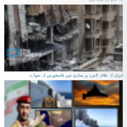
ایران کے علاقے لامرد پر بمباری میں فاسفورس کے شواہد