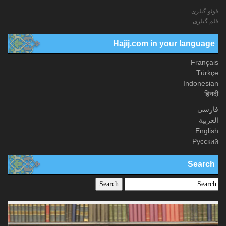
فوٹو گيلری
فلم گیلری
Hajij.com in your language
Français
Türkçe
Indonesian
हिनदी
فارسی
العربیة
English
Русский
Search