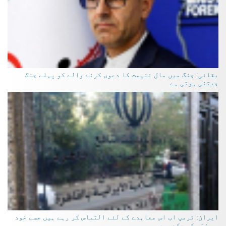
بقائی: جنگ میں مال غنیمت کا دعوی کرنے والے کو پہلے جنگ
جیتنی ہوتی ہے
ایران: ٹرمپ اب اس معاہدے کے لئے التماس کر رہے ہیں جسے خود
وہ ختم کر چکے ہیں