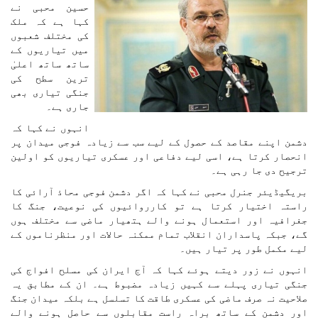
حسین محبی نے
کہا ہے کہ ملک
کی مختلف شعبوں
میں تیاریوں کے
ساتھ ساتھ اعلیٰ
ترین سطح کی
جنگی تیاری بھی
جاری ہے۔
انہوں نے کہا کہ
دشمن اپنے مقاصد کے حصول کے لیے سب سے زیادہ فوجی میدان پر
انحصار کرتا ہے، اسی لیے دفاعی اور عسکری تیاریوں کو اولین
ترجیح دی جا رہی ہے۔
بریگیڈیئر جنرل محبی نے کہا کہ اگر دشمن فوجی محاذ آرائی کا
راستہ اختیار کرتا ہے تو کارروائیوں کی نوعیت، جنگ کا
جغرافیہ اور استعمال ہونے والے ہتھیار ماضی سے مختلف ہوں
گے، جبکہ پاسداران انقلاب تمام ممکنہ حالات اور منظرناموں کے
لیے مکمل طور پر تیار ہیں۔
انہوں نے زور دیتے ہوئے کہا کہ آج ایران کی مسلح افواج کی
جنگی تیاری پہلے سے کہیں زیادہ مضبوط ہے۔ ان کے مطابق یہ
صلاحیت نہ صرف ماضی کی عسکری طاقت کا تسلسل ہے بلکہ میدان جنگ
اور دشمن کے ساتھ براہ راست مقابلوں سے حاصل ہونے والے