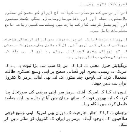
تجربات کا نتیجہ بھی ہے۔
آئی آر جی سی کے ترجمان نے کہا کہ آج ایران کو دشمن کی عسکری
صلاحیتوں، حملہ آور اور دفاعی سازوسامان، جنگی حکمت عملیوں
اور آپریشنل طریقہ کار کے بارے میں پہلے سے کہیں زیادہ جامع
معلومات حاصل ہیں۔
انہوں نے مزید کہا کہ اس پورے عرصے میں ایران کی جنگی صلاحیت
میں کسی قسم کی کمی نہیں آئی۔ ان کے بقول بعض دعوؤں کے برعکس
نہ تو ایرانی بحری قوت تباہ ہوئی ہے اور نہ ہی ملک کی
عملیاتی صلاحیت متاثر ہوئی ہے۔
بریگیڈیئر جنرل محبی نے کہا کہ اس کا سب سے بڑا ثبوت یہ ہے کہ
امریکہ نے زمینی، بحری اور فضائی سطح پر اپنی وسیع عسکری طاقت
استعمال کرنے کے باوجود چند منٹوں کے لیے بھی آبنائے ہرمز کا کنٹرول
ایران سے نہیں چھینا۔
انہوں نے کہا کہ امریکہ آبنائے ہرمز میں اپنی مرضی کی صورتحال پیدا
کرنے کے لیے بھرپور قوت کے ساتھ میدان میں آیا تھا، تاہم وہ اپنے مقاصد
حاصل کرنے میں ناکام رہا۔
ترجمان نے کہا کہ حالیہ جارحیت کے دوران بھی امریکہ اپنی وسیع فوجی
صلاحیتوں کے باوجود آبنائے ہرمز پر ایران کے کنٹرول کو متاثر نہیں کر
سکا۔