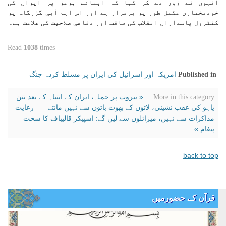
انہوں نے زور دے کر کہا کہ آبنائے ہرمز پر ایران کی
خودمختاری مکمل طور پر برقرار ہے اور اس اہم آبی گزرگاہ پر
کنٹرول پاسداران انقلاب کی طاقت اور دفاعی صلاحیت کی علامت ہے۔
Read
1038
times
امریکہ اور اسرائیل کی ایران پر مسلط کردہ جنگ
Published in
« بیروت پر حملہ، ایران کے انتباہ کے بعد نتن
More in this category:
یاہو کی عقب نشینی، لاتوں کے بھوت باتوں سے نہیں مانتے
رعایت
مذاکرات سے نہیں، میزائلوں سے لیں گے: اسپیکر قالیباف کا سخت
پیغام »
back to top
قرآن کے حضورمیں