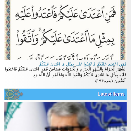
فَمَنِ اعْتَدَىٰ عَلَيْكُمْ فَاعْتَدُوا عَلَيہ بِمِثْلِ مَا اعْتَدَىٰ عَلَيْكُمْ
الشَّهْرُ الْحَرَامُ بِالشَّهْرِ الْحَرَامِ وَالْحُرُمَاتُ قِصَاصٌ فَمَنِ اعْتَدَى عَلَيْكُمْ فَاعْتَدُوا
عَلَيْهِ بِمِثْلِ مَا اعْتَدَى عَلَيْكُمْ وَاتَّقُوا اللَّهَ وَاعْلَمُوا أَنَّ اللَّهَ مَعَ
الْمُتَّقِينَ ﴿بقره۱۹۴﴾
Latest Items