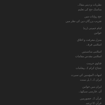
نظریات و دینی مقالے
مناسک حج کی تعلیم
حج روایات میں
تقریب بزرگان دین کی نظر میں
امام خمینی (ره)
خواتين
منزل معرفت و اخلاق
اسلامی فرقے
اسلامی مناسبتیں
اسلامی مقدس مقامات
فتاوي حرمت
حجاج کرام کے پیغامات
امهات المؤمنين كي سيرت
ایران کے اہل سنت
ایران میں خواتین
آئیے فارسی سیکھئے
قرآن کے حضورمیں
قرآن کا ترجمہ