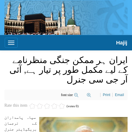
Hajij
Toggle
igation
ایران ہر ممکن جنگی منظرنامے
کے لیے مکمل طور پر تیار ہے, آئی
آر جی سی جنرل
font size
Print
Email
Rate this item
(0 votes)
سپاہ پاسداران
کے ترجمان
بریگیڈیئر جنرل