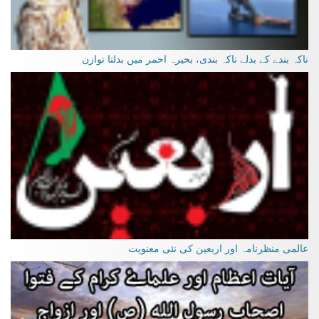
ناکہ بندے کے بدلے ناکہ بندی، بحیرہ احمر میں بدلتا توازن
عالمی منظرنامہ اور اربعین کی نئی معنویت