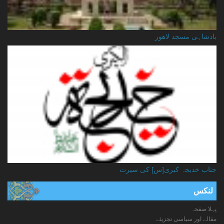
بادشاہی مسجد لاهور
جناب خدیجہ کبری[س] کی سیرت
لنکس
پہلا صفحہ
مقالے اور سیاسی تجزیئے