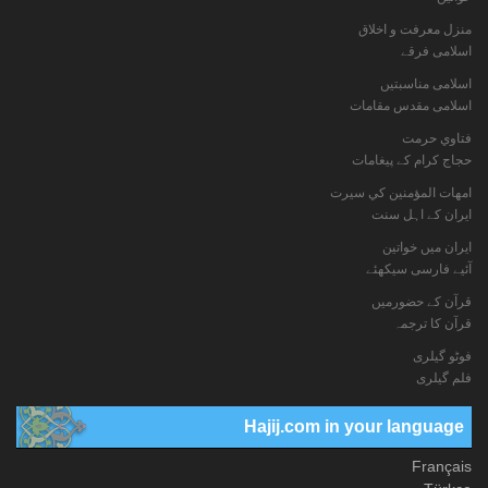
منزل معرفت و اخلاق
اسلامی فرقے
اسلامی مناسبتیں
اسلامی مقدس مقامات
فتاوي حرمت
حجاج کرام کے پیغامات
امهات المؤمنين كي سيرت
ایران کے اہل سنت
ایران میں خواتین
آئیے فارسی سیکھئے
قرآن کے حضورمیں
قرآن کا ترجمہ
فوٹو گيلری
فلم گیلری
Hajij.com in your language
Français