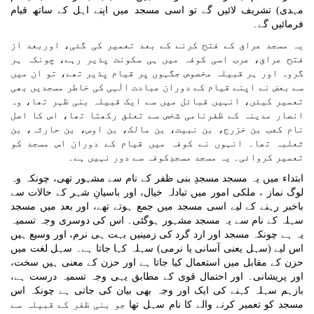
مہدی) تشریف لائیں گے تو اسی مسجد میں
اپنے اہل کے ساتھ قیام
فرمائیں گے۔
یہ مسجد عراق کے فتح کرنے کے بعد تعمیر کی گئی، اوربعد از
فتح عراق، عرب اسی کوفہ میں ہی سکونت پذیر رہے، چونکہ ہر
گروہ اور ہر قبیلہ مخصوص جگہوں پر قیام پذیر تھے، تو ان میں
سے بعض نے اپنے قیام کے دوران عبادت الٰہی کی خاطر مسجدیں بھی
تعمیر کیئں، انہیں قبائل میں سے ایک قبیلہ بنی ظہر تھا، وہ
انصار مدینہ کے ظفرنامی شخص سے تعلق رکھتا تھا، اس کا اصل
نام کعب بن خزرج، بن نبیت، بن مالک، بن اوس، بن حارثہ، بن
ثعلبہ تھا۔ انہوں نے کوفہ میں قیام کے دوران اس مسجد کو
تعمیر کروائی۔ یہ مسجد مسجدِکوفہ سے دور نہیں ہے۔
ابتداء میں یہ مسجد مسجدِ بنی ظفر
کے نام سے مشہور تھی، چونکہ وہ
لوگ نماز ، ملکی امور میں تبادلہ خیال، اور
باسیانِ شہر کے حالات سے
باخبر رہنے کے لیے اسی مسجد میں جمع ہوتے تھے، اور بعد میں مسجد
سہلہ کے نام سے یہ مسجد مشہور ہوگئی۔ اس کی
دوسری وجہ تسمیہ
یہ ہے چونکہ مسجد اور ارد گرد کی زمینیں بہت ہی نرم، اور وسیع ہیں
اس لیے (سہل یعنی آسانی یا نرمی) سہلہ کہا جاتا ہے۔ سہل لغت میں
حزن کے مقابل میں استعمال کیا جاتا ہے اور حزن کے معنی ہیں سخت،
اور پریشانی۔ اور احتمال قوی کے مطابق یہی وجہ تسمیہ درست ہے،
بازہم سہلہ کہنے کی ایک اور وجہ بھی بیان کی جاتی ہے چونکہ اس
مسجد کو تعمیر کرنے
والے کا نام سہل تھا
جو بنی ظفر کے قبیلہ سے