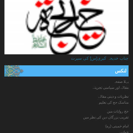
جناب خدیجہ کبری[س] کی سیرت
لنکس
پہلا صفحہ
مقالے اور سیاسی تجزیئے
نظریات و دینی مقالے
مناسک حج کی تعلیم
حج روایات میں
تقریب بزرگان دین کی نظر میں
امام خمینی (ره)
خواتين