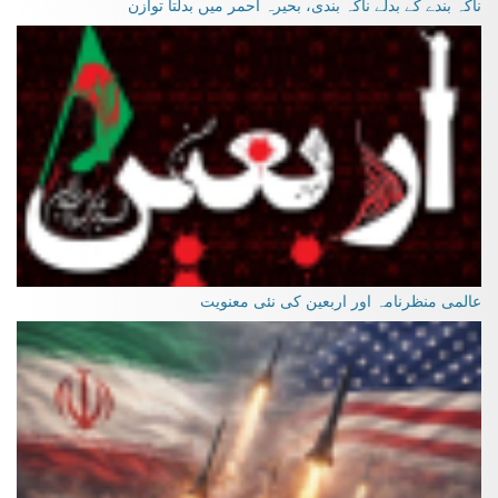
ناکہ بندے کے بدلے ناکہ بندی، بحیرہ احمر میں بدلتا توازن
عالمی منظرنامہ اور اربعین کی نئی معنویت