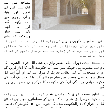
مساجد میں سے
ایک ہے۔ اس کی
تعمیر اور بنیاد
پہلی ہجری میں
ہی رکھی گئی
اور
یہ ابھی
تک
اسی شان
وشوکت کے ساتھ
باقی ہے، اور یہ لاکھوں زائرین
کی زیارت گاہ بھی ہے۔ مسلمانوں کے
دلوں میں اس کی بڑی منزلت ہے اسی وجہ سے دنیا کے مختلف ملکوں
اور حصوں سے لوگ اس کی زیارت کے لیے ہر سال لاکھوں کی تعداد
وہاں جاتے ہیں۔
یہ مسجد مہدی دوران امام العصر والزمان عجل اللہ فرجہ الشریف
کے
نام سے منسوب
ہے، چونکہ یہیں سے آپ حکومت الٰہیہ کا آغاز کریں گے
اور یہ مسجدہی آپ کی انقلابی تحریک کا مرکز بنے گی اور آپؑ اپنے اہل
وعیال سمیت اسی مسجد میں قیام فرمائیں گے، بلکہ جب تک آپ ؑ کی
حکومت باقی
رہے گی آپ ؑ کی حکومت کا مرکز یہی مسجد ہی رہے
گی۔
یہ عظیم مسجد عراق کے مقدس شہر
کوفہ کے نواح میں واقع
ہے،
کوفہ
دوسرا بڑا شہر ہے کہ جس کو مسلمانوں مجاہدین
نے فتح
کیا۔ یہ
عراق کے دارالحکومت بغداد کے جنوب میں
۱۵۰
کلومیٹر
کے فاصلہ