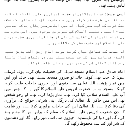
لباس پہنتے تھے۔
اسی مسجد سے
ابوالانبیاء حضرت ابراہیم علیہ السلام نے قوم
عمالقہ کی طرف سفر کیا، یہیں سے حضرت داؤد نے جالوت کے خلاف
جنگ کرنے کے لیے سفر کیا، اس میں ایک سرسبز چٹان ہے کہ جس میں
تمام انبیاء علیہم السلام کی تصویریں موجود ہیں، اسی صخرہ سے
ہی تمام انبیاء کی تخلیق کی مٹی کو چنا گیا۔ یہیں حضرت موسیٰ
علیہ السلام اور حضرت خضر کی ملاقات ہوئی۔
اس مسجد کے فضائل بیان کرتے ہوئے امام زین العابدین علیہ
السلام فرماتے ہیں: کہ جو مسجد سہلہ میں دو رکعات نماز پڑھتا
ہے، اللہ تعالی اس کی عمر میں دو سال اضافہ کرتا ہے۔
امام صادق علیہ السلام مسجد سہلہ کی فضیلت بیان کرتے ہوئے فرماتے
ہیں: کہ جب بھی کوفہ جائے تو ضرور مسجد سہلہ بھی جائے اور اس
میں نماز پڑھیے، اللہ تعالٰی سے دنیوی اور اخروی حاجات طلب کرے،
کونکہ مسجد سہلہ حضرت ادریس علیہ السلام کا گھر ہے کہ جس میں
آپ علیہ السلام سلائی کیا کرتے تھے، نماز پڑھا کرتے تھے، او رجو شخص
بھی اس میں جاکر اللہ تعالیٰ کی بارگاہ اپنی شرعی حوائج کی برآوری
کی دعا کرتا ہے، اللہ تعالیٰ اس کی حاجات برآوری کرتا ہے، اور قیامت
کے دن حضرت ادریس علیہ السلام کے مقام کے برابر اس کا مقام بلند
کرے گا، اور دنیا کی ناپسندیدہ چیزوں سے اسے دور رکھے گا، اور دشمنوں
کے شر اور کید سے محفوظ رکھے گا۔