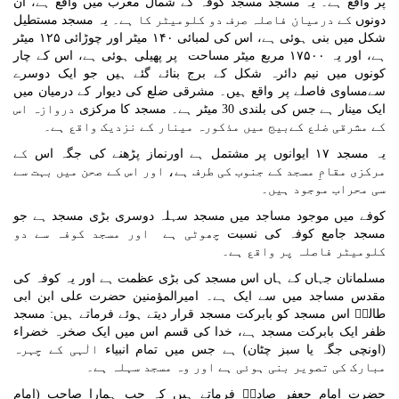
پر واقع ہے۔ یہ مسجد مسجد کوفہ کے شمال مغرب میں واقع ہے، ان
دونوں
کے درمیان فاصلہ صرف دو کلومیٹر کا ہے۔
یہ مسجد مستطیل
شکل میں بنی ہوئی ہے، اس
کی لمبائی
۱۴۰
میٹر اور چوڑائی
۱۲۵
میٹر
ہے، اور یہ
۱۷۵۰۰
مربع میٹر
مساحت
پر پھیلی ہوئی ہے، اس کے چار
کونوں
میں نیم دائرہ شکل کے برج بنائے گئے ہیں جو ایک دوسرے
سےمساوی فاصلے پر واقع ہیں۔ مشرقی ضلع کی دیوار کے درمیان میں
ایک مینار ہے جس کی بلندی 30 میٹر ہے۔ مسجد کا مرکزی
دروازہ اس
کے مشرقی ضلع کےبیج میں مذکورہ مینار کے نزدیک واقع ہے۔
یہ مسجد
۱۷
ایوانوں پر مشتمل ہے اورنماز پڑھنے کی جگہ اس
کے
مرکزی مقامِ مسجد کے جنوب کی طرف ہے، اور اس کے صحن میں بہت سے
سی محراب موجود ہیں۔
کوفے میں موجود مساجد میں مسجد سہلہ
دوسری بڑی مسجد ہے جو
مسجد جامع کوفہ کی نسبت
چھوٹی ہے
اور مسجد کوفہ سے دو
کلومیٹر فاصلہ پر واقع ہے۔
مسلمانان جہاں کے ہاں اس مسجد کی بڑی عظمت ہے اور یہ کوفہ کی
مقدس مساجد میں سے ایک ہے۔ امیرالمؤمنین حضرت علی ابن ابی
طالبؑ اس مسجد کو بابرکت مسجد قرار دیتے
ہوئے فرماتے ہیں: مسجد
ظفر ایک بابرکت مسجد ہے، خدا کی قسم اس میں ایک صخرہ خضراء
(اونچی جگہ یا سبز چٹان) ہے جس میں تمام انبیاء
الٰہی کے چہرہ
مبارک کی تصویر بنی ہوئی ہے اور وہ مسجد سہلہ ہے۔
حضرت امام جعفر صادقؑ فرماتے ہیں کہ جب ہمارا صاحب (امام