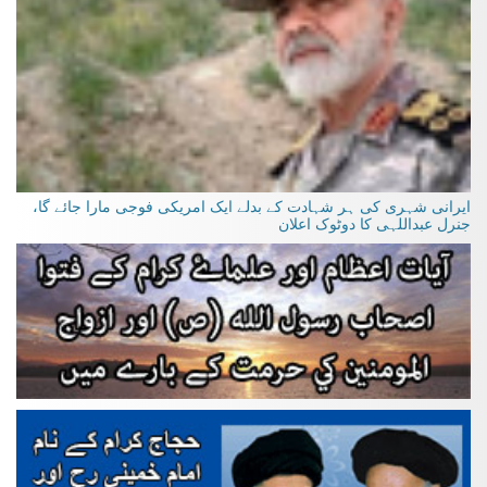
ایرانی شہری کی ہر شہادت کے بدلے ایک امریکی فوجی مارا جائے گا،
جنرل عبداللہی کا دوٹوک اعلان