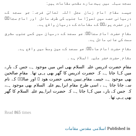
مسجد سہلہ میں بہت سارے مقدس مقامات ہیں:
جیسے مقام امام زمان عجل اللہ تعالیٰ فرجہ: جو مسجد کے
درمیانی حصے میں تھوڑا سا جنوب کی طرف مائل اور امام سجادؑ
اور حضرت یونسؑ کے مقامات کے درمیان واقع ہے۔
مقامِ حضرت امام سجادؑ: جو مسجد کے درمیان میں کمی جنوب مشرق
سمت کی جانب مائل ہے۔
مقامِ حضرت امام صادقؑ: جو مسجد کے عین وسط میں واقع ہے۔
مقام ِحضرت خضر علیہ السلام ہے ۔
مقامِ حضرت ادریس علیہ السلام بھی
اس میں موجود ہے جس کے بارے
میں کہا جاتا ہے کہ حضرت ادریس کا گھر بھی یہی تھا۔ مقامِ صالحین
بھی موجود ہے جیسے مقام ِنبیین
یعنی حضرت ھود ؑ اور صالحؑ کے نام
سے جانا جاتا ہے ، اسی طرح مقام ابراہیم علیہ السلام بھی موجود ہے،
کہ جس کے بارے میں کہا جاتا ہے کہ حضرت ابراہیم علیہ السلام کا گھر
بھی یہی تھا۔
Read
865
times
اسلامی مقدس مقامات
Published in