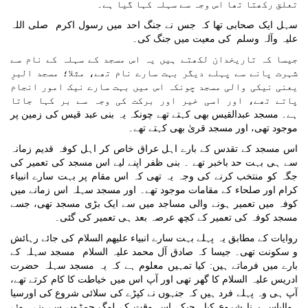
تعلق رکھتا تھا اس وجہ سے سہلہ کہا گیا ہے۔
سہل ایک صحابی تھا
کہ جس نے جنگ احد میں رسول اکرم
صلی اللہ
علیہ وآلہ وسلم
کی معیت میں جنگ کی۔
جیسا کہ تاریخدان لکھتے ہیں یہ اس مسجد کے سہلہ کے نام سے
شہرت پانے سے پہلے دیگر بہت سارے نام تھے، مثلا؛ مسجد البرِ
یعنی نیکی والی مسجد چونکہ اس میں بہت سارے نیک امور انجام
پاتے تھے، اور اسی خیر اور برکت کی وجہ سے بر کہا جاتا
ہے۔
مسجد عبدالقیس بھی کہتے تھے چونکہ یہ بنی عبد قیس کی زمین پر
موجود تھی، اور مسجد قریٰ بھی کہتے تھے۔
اس مسجد کے تقدس کے بارے اہل عراق خاص کر اہل کوفہ قدیم زمانہ
سے ہی بہت حد باخبر تھے ۔ بنی ظفر اپنے لیے اس مسجد کی تعمیر کی
جگہ کو منتخب کرنے کی وجہ یہ تھی کہ اس مقام پر بہت سارے انبیاء
کرام اور صلحاء کے مقامات موجود تھے۔ اور مسجد سہلہ اس زمانے میں
کوفہ میں تعمیر ہونے والی مساجد میں سے ایک بڑی مسجد تھی، جسے
مسجد کوفہ کی تعمیر کے کچھ عرصہ بعد ہی تعمیر کی گئی۔
روایات کے مطابق یہ پہلے بہت سارے انبیاء علیھم السلام کی جائے رہائش
و سکونت تھی۔ جیسا کہ صادق آل محمد علیہ السلام مسجد سہلہ کے
بارے میں فرماتے ہیں: کیا تمہیں معلوم ہے کہ یہ مسجد سہلہ حضرت
ادریس علیہ السلام کا گھر تھی اور آپ اس میں خیاطت کا کام کرتے تھے،
آپ ہی وہ پہلے فرد ہیں کہ جنہوں نے کپڑے کی سلائی شروع کی اورسیا
ہوالباس پہنا شروع کیا۔ جبکہ اس وقت کے لوگ چمڑوں سے بنے ہوئے