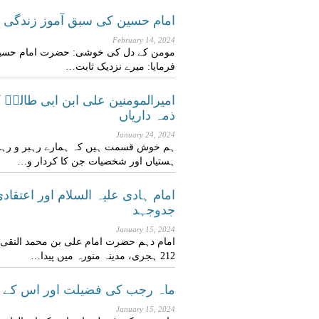
امام حسین کی سبق آموز زندگی
February 14, 2024
مومن کے دل کی خوشی: حضرت امام حسین ع
فرمایا: میرے نزدیک ثابت…
امیرالمومنین علی ابن ابی طالب
ذمہ داریاں
January 24, 2024
ہم خوش قسمت ہیں کہ ہمارے رہبر و رہنم
ہستیاں اور شخصیات جن کا کردار و…
امام ہادی علیہ السلام اور اعتقا
جدوجہد
January 15, 2024
212 ہجری، مدینہ منورہ میں پیدا…
ماہ رجب کی فضیلت اور اس کے ا
January 15, 2024