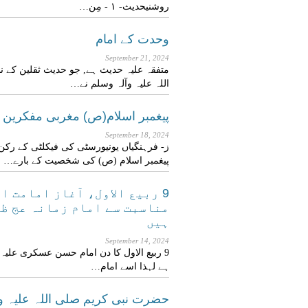
روشنیحديث- ۱ - مِن…
وحدت کے امام
September 21, 2024
متفقہ علیہ حدیث ہے, جو حدیث ثقلین کے 
اللہ علیہ وآلہ وسلم نے…
پیغمبر اسلام(ص) مغربی مفکرین 
September 18, 2024
ز- فرہنگیاں یونیورسٹی کی فیکلٹی کے رکن
پیغمبر اسلام (ص) کی شخصیت کے بارے…
9 ربیع الاول، آغاز امامت ا
مناسبت سے امام زمانہ عج ظ
ہیں
September 14, 2024
9 ربیع الاول کا دن امام حسن عسکری علیہ
ہے لہذا اسے امام…
حضرت نبی کریم صلی اللہ علیہ و