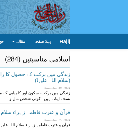
Hajij
پہلا صفحہ
مقالے
حج
اسلامی مناسبتیں (284)
زندگی میں برکت کے حصول کا راز،
(سلام اللہ علیہا)
November 30, 2024
زندگی میں برکت، سکون اور کامیابی کے مت
نسخے اپناتے ہیں۔ کوئی شخص مال و…
قرآن و عترت فاطمہ زہراء سلام ال
November 15, 2024
قرآن و عترت فاطمہ زہراء سلام اللہ علیہا 