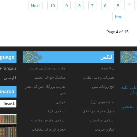
4
(current)
(current)
(current)
(current)
(current)
(current)
(current)
Next
10
9
8
7
6
5
(current)
End
Page 4 of 15
لنکس
anguage
Français
پہلا صفحہ
مقالے اور سیاسی تجزیئے
نظریات و دینی مقالے
مناسک حج کی تعلیم
فارسی
حج روایات میں
تقریب بزرگان دین کی نظر
علي عليه
Search
 از:
میں
امام خمینی (ره)
خواتين
ے مختصر
منزل معرفت و اخلاق
اسلامی فرقے
اسلامی مناسبتیں
اسلامی مقدس مقامات
فتاوي حرمت
حجاج کرام کے پیغامات