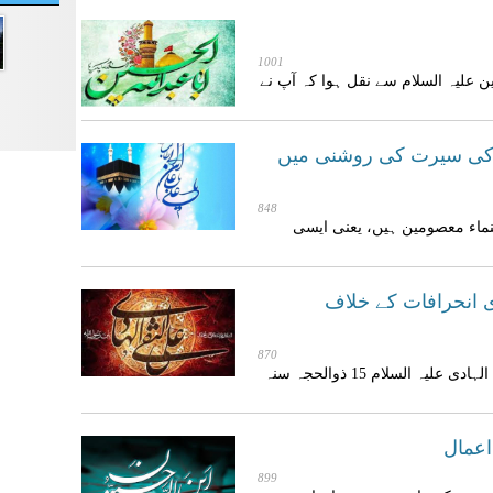
1001
لیہ السلام سے نقل ہوا کہ آپ نے
ؑ کی سیرت کی روشنی میں
848
اء معصومین ہیں، یعنی ایسی
دی انحرافات کے خلاف
870
امام دہم حضرت امام علی بن محمد النقی الہادی علیہ السلام 15 ذوالحجہ سنہ
عمال
899