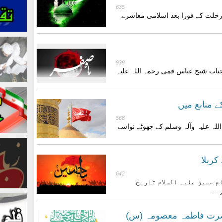
635
 رحلت کے فورا بعد اسلامی معاشرے
939
ناب شیخ عباس قمی رحمۃ اللہ علیہ
 منابع میں
568
للہ علیہ وآلہ وسلم کے چھوٹے نواسے
کربلا
642
م حسین علیہ السلام تاریخ
،…
رت فاطمہ معصومہ (س)