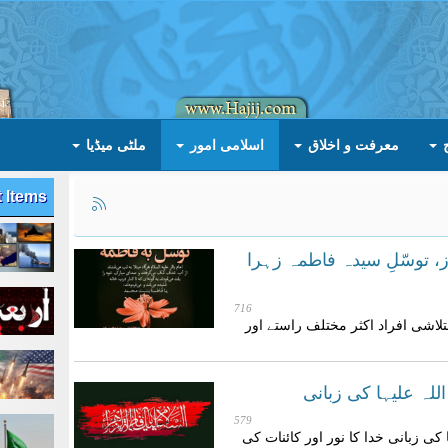
معرفت و اخلاق
اسلامی امور
ملٹی میڈیا
t Items
 توسّلِ سیدہ فاطمہ زہرا
716
لاشی افراد اکثر مختلف راستے اور
لہ علیہا کی زبانی
579
کی زبانی خدا کا نور اور کائنات کی