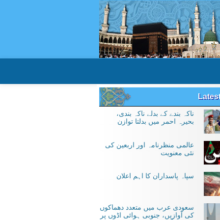
Lates
ناکہ بندے کے بدلے ناکہ بندی،
بحیرہ احمر میں بدلتا توازن
عالمی منظرنامہ اور اربعین کی
نئی معنویت
سپاہ پاسداران کا اہم اعلان
سعودی عرب میں متعدد دھماکوں
کی آوازیں، جنوبی ہوائی اڈوں پر