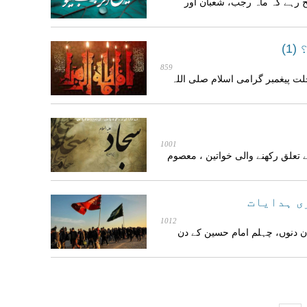
 رہے کہ ماہ رجب، شعبان اور
1)
859
لت پیغمبر گرامی اسلام صلی اللہ
1001
 تعلق رکھنے والی خواتین ، معصوم
ی ہدایات
1012
ن دنوں، چہلم امام حسین کے دن