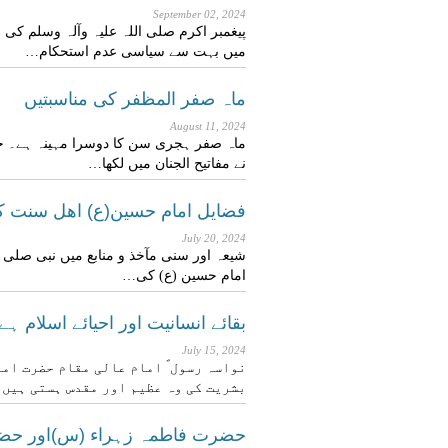
September 02, 2024
پیغمبر اکرم صلی اللہ علیہ وآلہ وسلم کی
میں بہت سے سیاسی عدم استحکام…
ماہ صفر المظفر کی مناسبتیں
August 11, 2024
ماہ صفر ہجری سن کا دوسرا مہینہ ہے۔ ج
نے مفاتیح الجنان میں لکھا…
فضایل امام حسین(ع) اهل سنت کے
July 20, 2024
شیعہ اور سنی مآخذ و منابع میں نبی صلی ا
امام حسین (ع) کی…
بقائے انسانیت اور احیائے اسلام ہے 
July 15, 2024
نواسہ رسول ؐ امام عالی مقام حضرت اما
بشریت کی وہ عظیم اور مقدس ہستی ہیں
حضرت فاطمہ زہراء (س)اور حض