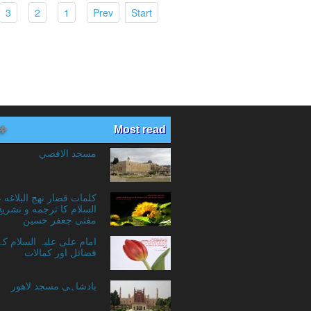
(current)
(current)
(current)
(current)
(current)
3
2
1
Prev
Start
Most read
مسجد الاقصي
کلمات قصار نهج البلاغه 
السلام کا ترجمه و تشریح
مفتی جعفر حسین
امام علی علیہ السلام ک
فضائل اور کمالات
بادشاہی مسجد لاهور