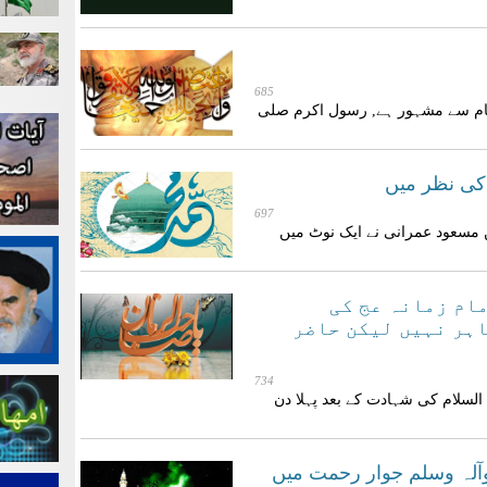
685
نام سے مشہور ہے, رسول اکرم صلی
کی نظر میں
697
 مسعود عمرانی نے ایک نوٹ میں
مام زمانہ عج کی
اہر نہیں لیکن حاضر
734
 السلام کی شہادت کے بعد پہلا دن
آلہ وسلم جوار رحمت میں