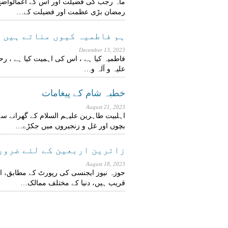
ماہ رجب کی فضیلت اور اس کے اعمالواضح
رمضان بڑی عظمت اور فضیلت کے…
ہم فاطمیہ کیوں مناتے ہیں ؟ (
December 13, 2023
فاطمیہ کیا ہے ، اس کی اہمیت کیا ہے ، رح
علیہ و آلہ و…
خطبہ شام کے پیغامات
August 21, 2023
اہلبیت طاہرین علیہم السلام کے گھرانے سے
بچوں اور غل و زنجیروں میں جکڑے…
زائرین اربعین کے لئے ضرور
August 18, 2023
حوزہ نیوز ایجنسی کی رپورٹ کے مطابق، ا
قریب ہیں، دنیا کے مختلف ممالک…