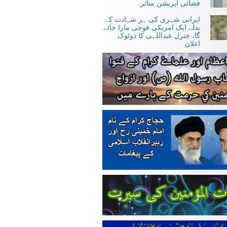
فضائی آپریشن متاثر
ایرانی شہری کی ہر شہادت کے
بدلے ایک امریکی فوجی مارا جائے
گا، جنرل عبداللہی کا دوٹوک
اعلان