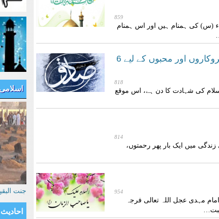
859
س) کی ہمنام ہیں اور اس ہمنام
امام صادق علیہ السلام کی اپنے پیروکاروں اور محبوں کے لیے 6
818
اسلامی
لسلام کی شہادت کا دن ہے، اس موقع
814
زندگی میں ایک بار پھر رحمتوں،
جنت البق
954
ام مہدی عجل اللہ تعالی فرجہ
سبت…
احادیث