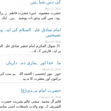
کی دس شباہتیں
May 17, 2024
حضرت معصومہ (س) حضرت فاطمہ زہراء (
ہونے میں کئی وجوہات پوشیدہ ہیں۔ ایک…
نصیحتیں
May 04, 2024
25 شوال المکرم امام جعفر صادق علیہ ا
پر اپنے قارئین کے لئے…
ماہ خدا اور ہماری ذمہ داریاں
March 12, 2024
حوزہ نیوز ایجنسی | الحمد اللہ ہم سب کی 
برکتوں اور مغفرت کا مہینہ…
حضرت امام مہدی(ع)
February 23, 2024
قائم آل محمد، منجی عالم بشریت حضرت ام
الشریف کے یوم ولادت باسعادت اسی منا