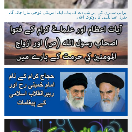
ایرانی شہری کی ہر شہادت کے بدلے ایک امریکی فوجی مارا جائے گا،
جنرل عبداللہی کا دوٹوک اعلان