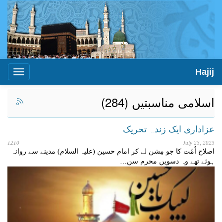
Hajij
Toggle
igation
اسلامی مناسبتیں (284)
عزاداری ایک زندہ تحریک
1210
July 23, 2023
اصلاح اُمّت کا جو مِشن لے کر امام حسین (علیہ السلام) مدینے سے روانہ
ہوئے تھے وہ دسویں محرم سن…