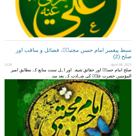
سبط پیغمبر امام حسن مجتبیؑ، فضائل و مناقب اور
صلح (2)
1130
April 08, 2023
صلح امام حسنؑ اور حقائق:شیعہ اور اہل سنت منابع کے مطابق امیر
المؤمنین حضرت علیؑ کی شہادت کے بعد سنہ…