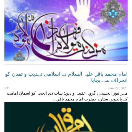
امام محمد باقر علیہ السلام نے اسلامی تہذیب و تمدن کو
انحراف سے بچایا
935
June 27, 2023
مہر نیوز ایجنسی، گروہ عقیدہ و دین؛ سات ذی الحجہ کو آسمان امامت
کے پانچویں ستارے حضرت امام محمد باقر…