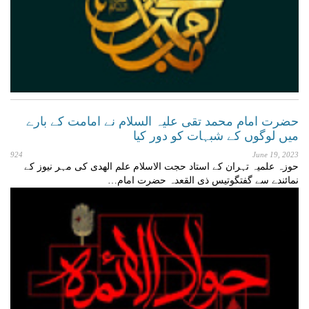
حضرت امام محمد تقی علیہ السلام نے امامت کے بارے
میں لوگوں کے شبہات کو دور کیا
924
June 19, 2023
حوزہ علمیہ تہران کے استاد حجت الاسلام علم الھدی کی مہر نیوز کے
نمائندے سے گفتگوتیس ذی القعدہ حضرت امام…