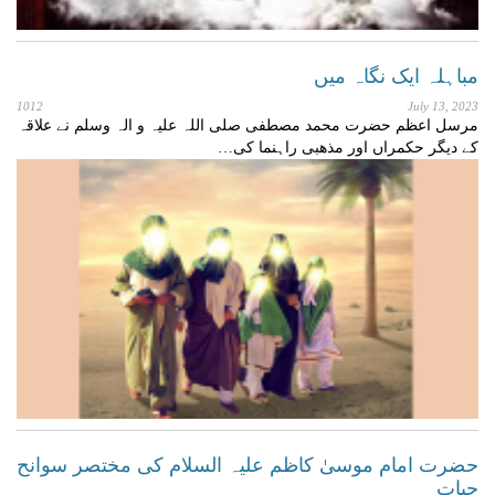
مباہلہ ایک نگاہ میں
1012
July 13, 2023
مرسل اعظم حضرت محمد مصطفی صلی اللہ علیہ و الہ وسلم نے علاقہ
کے دیگر حکمراں اور مذھبی راہنما کی…
حضرت امام موسیٰ کاظم علیہ السلام کی مختصر سوانح
حیات