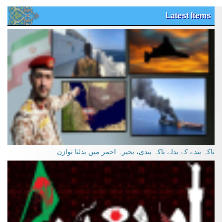
Latest Items
ناکہ بندے کے بدلے ناکہ بندی، بحیرہ احمر میں بدلتا توازن