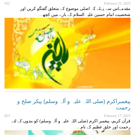
952
February 25, 2023
مقدمہاس سے پہلے کہ اصلی موضوع کے متعلق گفتگو کریں اور
شخصیت امام حسین علیہ السلام کے بارے میں کچھ…
پیغمبراکرم (صلی اللہ علیہ و آلہ وسلم) پیکر صلح و
رحمت
823
February 17, 2023
قرآن کریم، پیغمبر اکرم (صلی اللہ علیہ و آلہ وسلم) کو بندوں کے لئے
رحمت اور خلق عظیم کے نام…