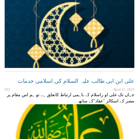
علی ابن ابی طالب علیہ السلام کی اسلامی خدمات
932
April 11, 2023
جہاں تک علی او راسلام کے باہمی ارتباط کاتعلق ہے تو ہم اس مقام پر
مصر کے اسکالر "عقاد”کے ساتھ…