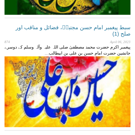
سبط پیغمبر امام حسن مجتبیؑ، فضائل و مناقب اور
صلح (1)
874
April 06, 2023
پیغمبر اکرم حضرت محمد مصطفیٰ صلی اللہ علیہ وآلہ وسلم کے دوسرے
جانشین حضرت امام حسن بن علی بن ابیطالب…