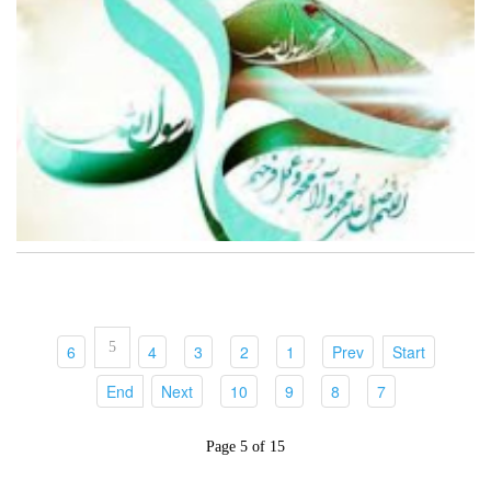
5
(current)
(current)
(current)
(current)
(current)
(current)
(current)
6
4
3
2
1
Prev
Start
(current)
(current)
(current)
(current)
(current)
(current)
End
Next
10
9
8
7
Page 5 of 15