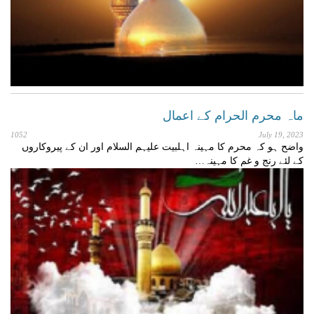
ماہ محرم الحرام کے اعمال
1052
July 19, 2023
واضح ہو کہ محرم کا مہینہ اہلبیت علیہم السلام اور ان کے پیروکاروں
کے لئے رنج و غم کا مہینہ…