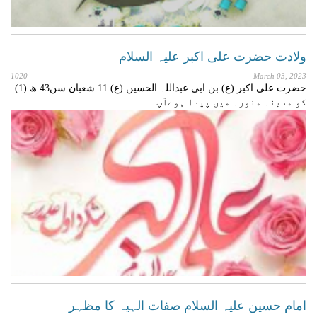
ولادت حضرت علی اکبر علیہ السلام
1020
March 03, 2023
حضرت علی اکبر (ع) بن ابی عبداللہ الحسین (ع) 11 شعبان سن43 ھ (1)
کو مدینہ منورہ میں پیدا ہوےآپ…
امام حسین علیہ السلام صفات الہیہ کا مظہر