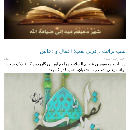
شب برائت بہترین شب؛ اعمال و دعائیں
867
March 07, 2023
روایات، معصومین علیہم السلام، مراجع اور بزرگان دین کے نزدیک شب
برائت یعنی شب نیمہ شعبان، شب قدر کے بعد…