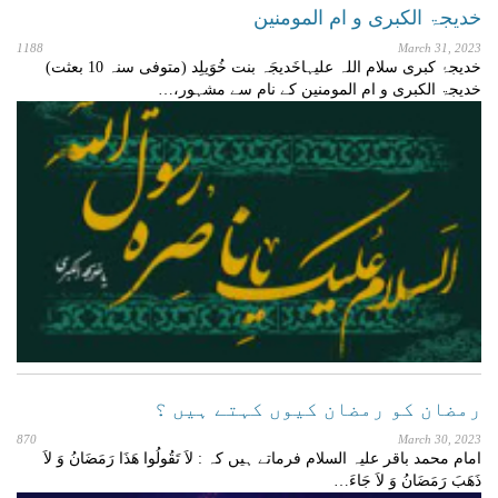
خدیجۃ الکبری و ام المومنین
1188
March 31, 2023
خدیجۂ کبری سلام اللہ علیہاخَدیجَہ بنت خُوَیلِد (متوفی سنہ 10 بعثت)
خدیجۃ الکبری و ام المومنین کے نام سے مشہور،…
رمضان کو رمضان کیوں کہتے ہیں ؟
870
March 30, 2023
امام محمد باقر علیہ السلام فرماتے ہیں کہ : لاَ تَقُولُوا هَذَا رَمَضَانُ وَ لاَ
ذَهَبَ رَمَضَانُ وَ لاَ جَاءَ…