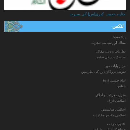
جناب خدیجہ کبری[س] کی سیرت
لنکس
پہلا صفحہ
مقالے اور سیاسی تجزیئے
نظریات و دینی مقالے
مناسک حج کی تعلیم
حج روایات میں
تقریب بزرگان دین کی نظر میں
امام خمینی (ره)
خواتين
منزل معرفت و اخلاق
اسلامی فرقے
اسلامی مناسبتیں
اسلامی مقدس مقامات
فتاوي حرمت
حجاج کرام کے پیغامات