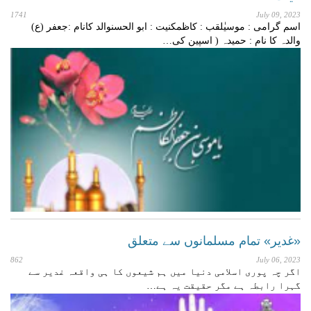
1741
July 09, 2023
اسم گرامی : موسیٰلقب : کاظمکنیت : ابو الحسنوالد کانام :جعفر (ع)
والدہ کا نام : حمیدہ ( اسپین کی…
«غدیر» تمام مسلمانوں سے متعلق
862
July 06, 2023
اگر چہ پوری اسلامی دنیا میں ہم شیعوں کا ہی واقعہ غدیر سے
گہرا رابطہ ہے مگر حقیقت یہ ہے…