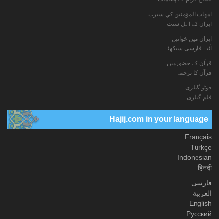
امهات المؤمنين كي سيرت
ایران کے اہل سنت
ایران میں خواتین
آئیے فارسی سیکھئے
قرآن کے حضورمیں
قرآن کا ترجمہ
فوٹو گيلری
فلم گیلری
Hajij.com in your language
Français
Türkçe
Indonesian
हिनदी
فارسی
العربیة
English
Русский