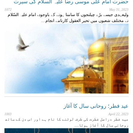
حضرت امام علی موسی رضا علیہ السلام کی سیرت
1072
May 31, 2023
ولیعہدی جیسے بڑے چیلنجوں کا سامنا ہونے کے باوجود، امام علیہ السّلام
نے مختلف شعبوں میں تحیر العقول کارنامے انجام…
عید فطر؛ روحانی سال کا آغاز
1003
April 22, 2023
عید فطر دراصل فطرت کی طرف لوٹنے کا نام ہے اور اس دن کے ساتھ
روحانی سال کا آغاز ہوتا…