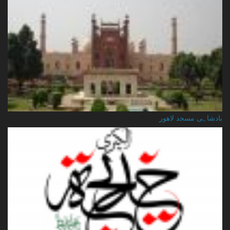
بادشاہی مسجد لاهور