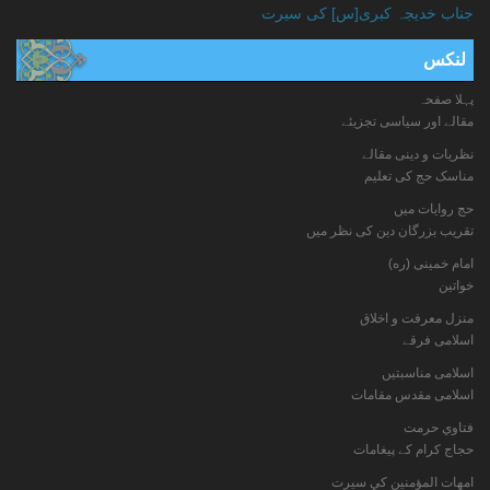
جناب خدیجہ کبری[س] کی سیرت
لنکس
پہلا صفحہ
مقالے اور سیاسی تجزیئے
نظریات و دینی مقالے
مناسک حج کی تعلیم
حج روایات میں
تقریب بزرگان دین کی نظر میں
امام خمینی (ره)
خواتين
منزل معرفت و اخلاق
اسلامی فرقے
اسلامی مناسبتیں
اسلامی مقدس مقامات
فتاوي حرمت
حجاج کرام کے پیغامات
امهات المؤمنين كي سيرت