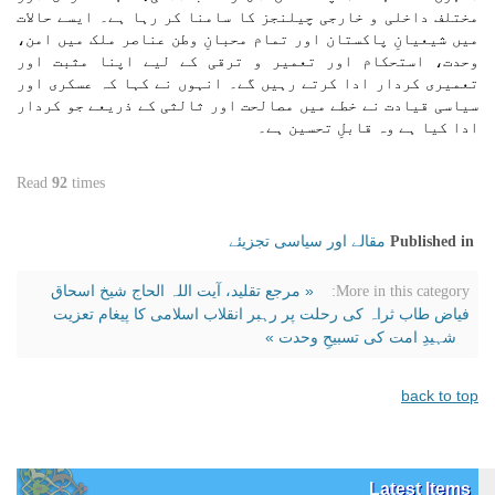
مختلف داخلی و خارجی چیلنجز کا سامنا کر رہا ہے۔ ایسے حالات
میں شیعیانِ پاکستان اور تمام محبانِ وطن عناصر ملک میں امن،
وحدت، استحکام اور تعمیر و ترقی کے لیے اپنا مثبت اور
تعمیری کردار ادا کرتے رہیں گے۔ انہوں نے کہا کہ عسکری اور
سیاسی قیادت نے خطے میں مصالحت اور ثالثی کے ذریعے جو کردار
ادا کیا ہے وہ قابلِ تحسین ہے۔
Read
92
times
مقالے اور سیاسی تجزیئے
Published in
« مرجع تقلید، آیت اللہ الحاج شیخ اسحاق
More in this category:
فیاض طاب ثراہ کی رحلت پر رہبر انقلاب اسلامی کا پیغام تعزیت
شہیدِ امت کی تسبیحِ وحدت »
back to top
Latest Items