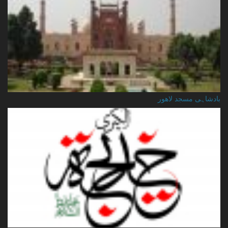
بادشاہی مسجد لاهور