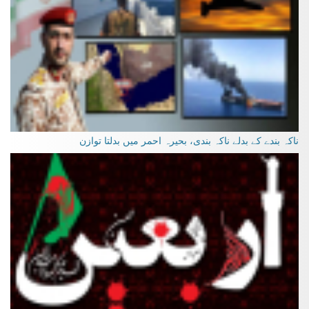
ناکہ بندے کے بدلے ناکہ بندی، بحیرہ احمر میں بدلتا توازن