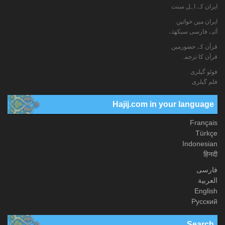
ایران کے اہل سنت
ایران میں خواتین
آئیے فارسی سیکھئے
قرآن کے حضورمیں
قرآن کا ترجمہ
فوٹو گيلری
فلم گیلری
Hajij.com in your language
Français
Türkçe
Indonesian
हिनदी
فارسی
العربیة
English
Русский
Search