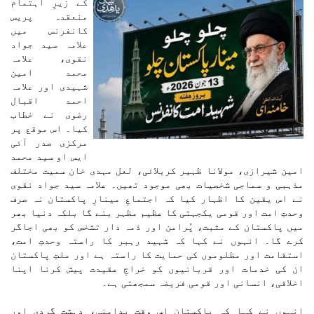
کے زیرِ اہتمام
منعقدہ پریس
کانفرنس میں
علامہ سید جواد
نقوی، علامہ
محمد امین
شہیدی اور علامہ
احمد اقبال
رضوی نے خطاب
کیا۔ اس موقع پر
مرکزی صدر آئی
ایس او سید محمد
امین شیرازی، مولانا ظہیر کربلائی، لعل مہدی خان سمیت مختلف
مذہبی و سماجی شخصیات بھی موجود تھیں۔ علامہ سید جواد نقوی
نے اس یقین کا اظہار کیا کہ اجتماعِ مینارِ پاکستان نہ صرف
وحدتِ امت اور قومی یکجہتی کا عظیم مظہر بنے گا بلکہ دنیا بھر
میں پاکستان کے مثبت، پُرامن اور ذمہ دار تشخص کو بھی اجاگر
کرے گا۔ انہوں نے کہا کہ شہید رہبر کا راستہ وحدتِ امت،
استقامت اور مظلوموں کی حمایت کا راستہ ہے اور ملتِ پاکستان
ان کی خدمات اور قربانیوں کو خراجِ عقیدت پیش کرنا اپنا
اخلاقی، انسانی اور قومی فریضہ سمجھتی ہے۔
انہوں نے کہا کہ پاکستان اس وقت بدامنی، دہشت گردی اور