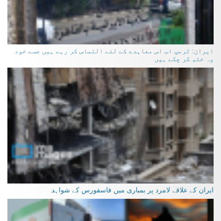
ایران: ٹرمپ اب اس معاہدے کے لئے التماس کر رہے ہیں جسے خود
وہ ختم کر چکے ہیں
ایران کے علاقے لامرد پر بمباری میں فاسفورس کے شواہد