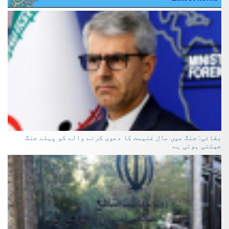
بقائی: جنگ میں مال غنیمت کا دعوی کرنے والے کو پہلے جنگ
جیتنی ہوتی ہے