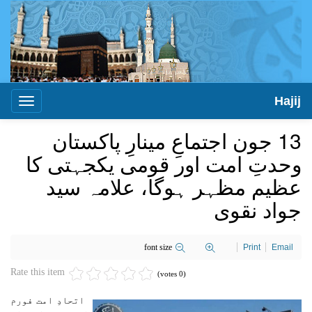
Hajij
Toggle
igation
13 جون اجتماعِ مینارِ پاکستان
وحدتِ امت اور قومی یکجہتی کا
عظیم مظہر ہوگا، علامہ سید
جواد نقوی
font size
Print
Email
Rate this item
(0 votes)
اتحادِ امت فورم