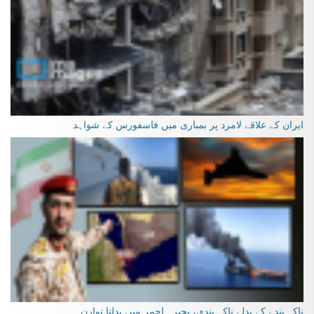
ایران کے علاقے لامرد پر بمباری میں فاسفورس کے شواہد
ناکہ بندے کے بدلے ناکہ بندی، بحیرہ احمر میں بدلتا توازن