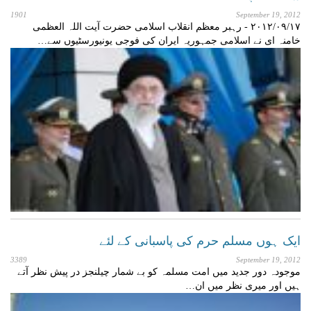
1901
September 19, 2012
۲۰۱۲/۰۹/۱۷ - رہبر معظم انقلاب اسلامی حضرت آیت اللہ العظمی
خامنہ ای نے اسلامی جمہوریہ ایران کی فوجی یونیورسٹیوں سے…
ایک ہوں مسلم حرم کی پاسبانی کے لئے
3389
September 19, 2012
موجودہ دور جدید میں امت مسلمہ کو بے شمار چیلنجز در پیش نظر آتے
ہیں اور میری نظر میں ان…