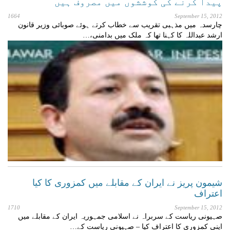
پیدا کرنے کی کوششوں میں مصروف ہیں
1664
September 15, 2012
چارسدہ میں مذہبی تقریب سے خطاب کرتے ہوئے صوبائی وزیر قانون
ارشد عبداللہ کا کہنا تھا کہ ملک میں بدامنی،…
شیمون پریز نے ایران کے مقابلے میں کمزوری کا کیا
اعتراف
1710
September 15, 2012
صہیونی ریاست کے سربراہ نے اسلامی جمہوریہ ایران کے مقابلے میں
اپنی کمزوری کا اعتراف کیا – صہیونی ریاست کے…