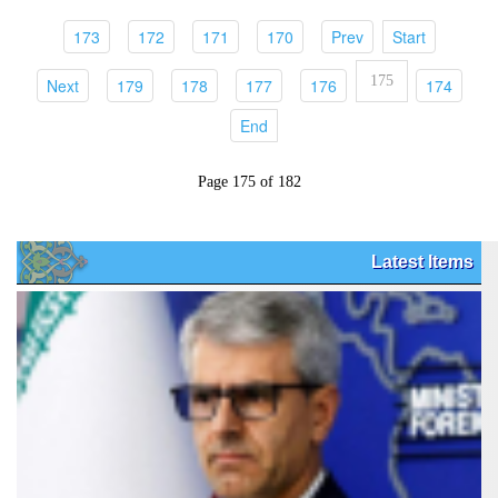
(current)
(current)
(current)
(current)
(current)
(current)
173
172
171
170
Prev
Start
175
(current)
(current)
(current)
(current)
(current)
(current)
Next
179
178
177
176
174
(current)
End
Page 175 of 182
Latest Items