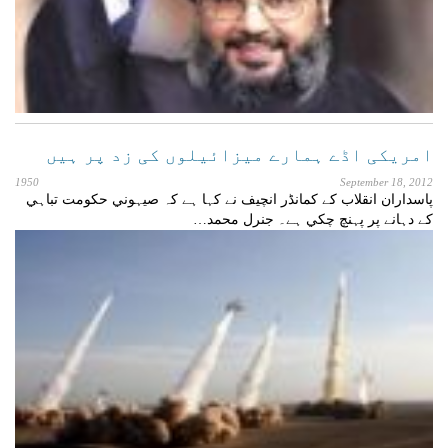
امریکی اڈے ہمارے میزائیلوں کی زد پر ہیں
1950
September 18, 2012
پاسداران انقلاب کے کمانڈر انچيف نے کہا ہے کہ صيہوني حکومت تباہي
کے دہانے پر پہنچ چکي ہے۔ جنرل محمد…