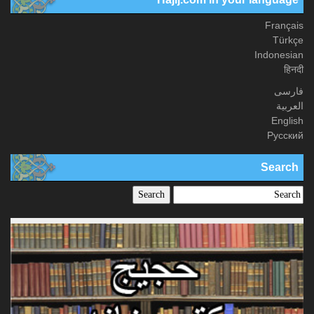
Français
Türkçe
Indonesian
हिनदी
فارسی
العربیة
English
Русский
Search