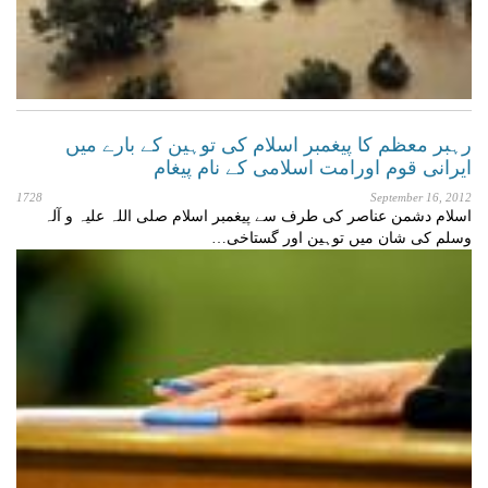
رہبر معظم کا پیغمبر اسلام کی توہین کے بارے میں
ایرانی قوم اورامت اسلامی کے نام پیغام
1728
September 16, 2012
اسلام دشمن عناصر کی طرف سے پیغمبر اسلام صلی اللہ علیہ و آلہ
وسلم کی شان میں توہین اور گستاخی…