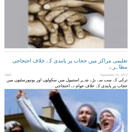
تعليمی مراكز میں حجاب پر پابندی كے خلاف احتجاجی
مظاہرے
1845
September 15, 2012
تركی كے سب سے بڑے شہر استنبول میں سكولوں اور يونيورسٹيوں میں
حجاب پر پابندی كے خلاف عوام نے احتجاجی…