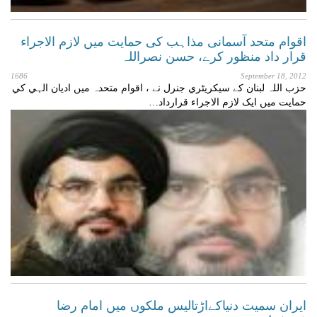
اقوام متحد آسمانی مذاہب کی حمایت میں لازم الاجراء
قرار داد منظور کرے، حسن نصراللہ
1686
September 18, 2012
حزب اللہ لبنان کے سيکريٹري جنرل نے ، اقوام متحدہ ميں اديان الہي کي
حمايت ميں ايک لازم الاجراء قرارداد…
ایران سمیت دنیاکےاڑتالیس ملکوں میں امام رضا