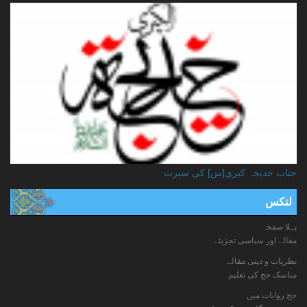
جناب خدیجہ کبری[س] کی سیرت
لنکس
پہلا صفحہ
مقالے اور سیاسی تجزیئے
نظریات و دینی مقالے
مناسک حج کی تعلیم
حج روایات میں