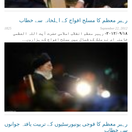
رہبر معظم کا مسلح افواج کے اہلخانہ سے خطاب
1825
September 22, 2012
۲۰۱۲/۰۹/۱۸- رہبر معظم انقلاب اسلامی حضرت آیت اللہ العظمی
خامنہ ای نے ملک کے شمال میں مسلح افواج کے ہزاروں…
رہبر معظم کا فوجی یونیورسٹیوں کے تربیت یافتہ جوانوں
سے خطاب