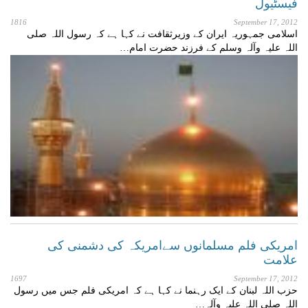
فیسٹیول
1816
September 17, 2012
اسلامی جمہوریہ ایران کے وزیرثقافت نے کہا ہے کہ رسول اللہ صلی
اللہ علیہ وآلہ وسلم کے فرزند حضرت امام…
امریکی فلم مسلمانوں سےامریکہ کی دشمنی کی
علامت
1697
September 17, 2012
حزب اللہ لبنان کے ایک رہنما نے کہا ہے کہ امریکی فلم جس میں رسول
اللہ صلی اللہ علیہ وآلہ…