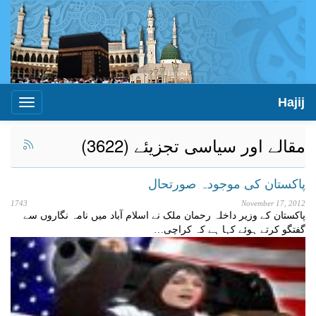
Hajij
Toggle
igation
مقالے اور سیاسی تجزیئے (3622)
پاکستان کی موجودہ صورتحال
1743
November 17, 2012
پاکستان کے وزیر داخلہ رحمان ملک نے اسلام آباد میں نامہ نگاروں سے
گفتگو کرتے ہوئے کہا ہے کہ کراچی…