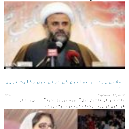
اسلامی پردہ ، خواتین کی ترقی میں رکاوٹ نہیں
ہے
1760
September 17, 2012
پاکستان کی خاتون اول " نصرت پرویز اشرف" نے اس ملک کی
خواتین کو پردہ رکھنے کی دعوت دیتے ہوئے…