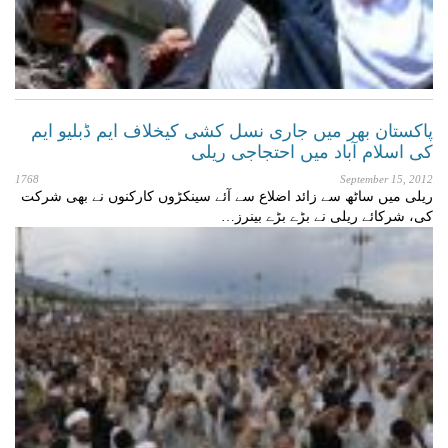
پاکستان بھر میں جاری نسل کشی کیخلاف ایم ڈبلیو ایم
کی اسلام آباد میں احتجاجی ریلی
1768
September 15, 2012
ریلی میں ساٹھ سے زائد اضلاع سے آئے سینکڑوں کارکنوں نے بھی شرکت
کی، شرکائے ریلی نے بڑے بڑے بینرز…