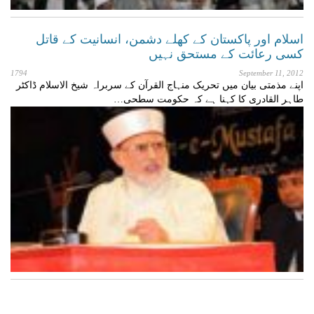
اسلام اور پاکستان کے کھلے دشمن، انسانیت کے قاتل
کسی رعائت کے مستحق نہیں
1794
September 11, 2012
اپنے مذمتی بیان میں تحریک منہاج القرآن کے سربراہ شیخ الاسلام ڈاکٹر
طاہر القادری کا کہنا ہے کہ حکومت سطحی…