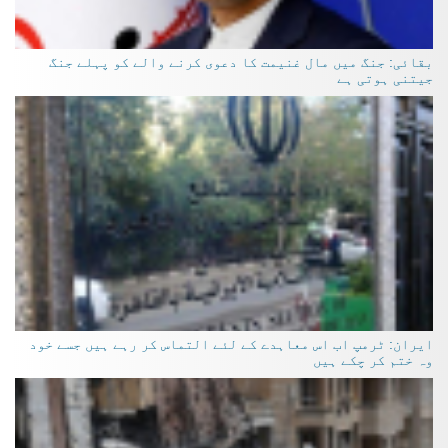
بقائی: جنگ میں مال غنیمت کا دعوی کرنے والے کو پہلے جنگ
جیتنی ہوتی ہے
ایران: ٹرمپ اب اس معاہدے کے لئے التماس کر رہے ہیں جسے خود
وہ ختم کر چکے ہیں