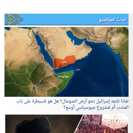
احدث المواضيع
لماذا تتّجه إسرائيل نحو أرض الصومال؟ هل هو للسيطرة على باب
المندب أم لمشروع جيوسياسي أوسع؟