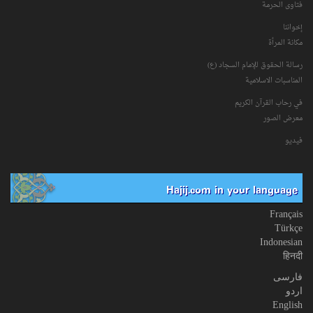
فتاوی الحرمة
إخواننا
مكانة‌ المرأة
رسالة الحقوق للإمام السجاد (ع)
المناسبات الاسلامیة
في رحاب القرآن الکریم
معرض الصور
فیدیو
Hajij.com in your language
Français
Türkçe
Indonesian
हिनदी
فارسی
اردو
English