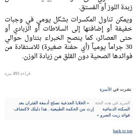
زبدة اللوز أو الفستق.
ويمكن تناول المكسرات بشكل يومي في وجبات
خفيفة أو إضافتها إلى السلاطات أو الزبادي أو
حتى العصائر، كما ينصح الخبراء بتناول حوالي
30 جراماً يومياً (أي حفنة صغيرة) للاستفادة من
فوائدها الصحية دون القلق من زيادة الوزن.
قراءة
493
مرة
نشرت في
الأسرة
المزيد في هذه الفئة:
« الخلايا الجذعية تصلح أدمغة الفئران بعد
السكتة الدماغية
إرث من الحكمة الطبيعية.. هذا دليلك لاكتشاف
فوائد زيت الضرو »
back to top