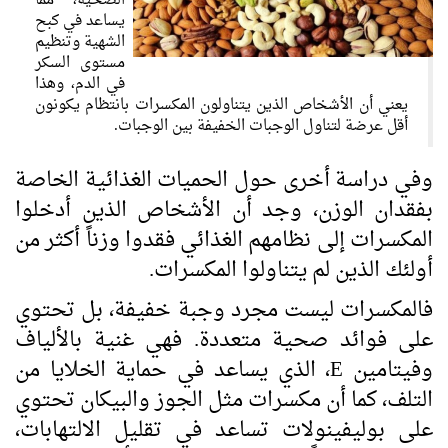
الصحية، مما
يساعد في كبح
الشهية وتنظيم
مستوى السكر
في الدم، وهذا
يعني أن الأشخاص الذين يتناولون المكسرات بانتظام يكونون
أقل عرضة لتناول الوجبات الخفيفة بين الوجبات.
وفي دراسة أخرى حول الحميات الغذائية الخاصة
بفقدان الوزن، وجد أن الأشخاص الذين أدخلوا
المكسرات إلى نظامهم الغذائي فقدوا وزناً أكثر من
أولئك الذين لم يتناولوا المكسرات.
فالمكسرات ليست مجرد وجبة خفيفة، بل تحتوي
على فوائد صحية متعددة. فهي غنية بالألياف
وفيتامين
E
، الذي يساعد في حماية الخلايا من
التلف، كما أن مكسرات مثل الجوز والبيكان تحتوي
على بوليفينولات تساعد في تقليل الالتهابات،