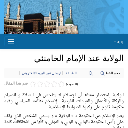
Hajij
Toggle
igation
الولاية عند الإمام الخامنئي
حجم الخط
الطباعة
ارسال عبر البريد الإلكتروني
قيم هذا المقال
(0 صوت)
الولاية باختصار معناها أن الإسلام لا يتلخص في الصلاة و الصيام
والزكاة والأعمال والعبادات الفردية. للإسلام نظامه السياسي وفيه
حكومة تقوم علی ركيزة الضوابط الإسلامية.
يعبر الإسلام عن الحكومة بـ « الولاية » و يسمي الشخص الذي يقف
علی رأس الحكومة بالوالي و الولي و المولی و كلها من اشتقاقات كلمة