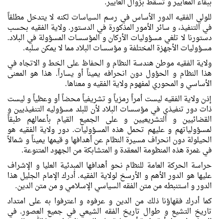
ببقاء المعايير و تسقط بزوال العايير.
للولي الفقيه الدور الأساس في رسم السياسات لكنه لا يتدخل مطلقاً
في التنفيذ، و سائر الأمور المذكورة في الدستور. ولاية الفقيه بحسب
دستورنا لا تلغي مسؤوليات الأركان و المؤسسات المسؤولة في البلاد.
مسؤوليات الأجهزة المختلفة و مؤسسات البلاد مما لا يمكن سلبه.
ولاية الفقيه موطن هندسة النظام و الحفاظ علی الخط و الاتجاه في
هذا النظام و الحؤول دون انحرافه يميناً أو يساراً. هذا هو المعنی
الأساسي و المحوري لمفهوم ولاية الفقيه و معناها.
إذن ولاية الفقيه ليست أمراً رمزياً و تشريفياً محضاً أو وعظياً و ليست
ذات دور تنفيذي في مؤسسات البلاد لأن للبلد مسؤوليه التنفيذيين و
القضائيين و التشريعيين و علی الجميع القيام بأعمالهم طبقاً
لمسؤولياتهم و عليهم تحمل هذه المسؤوليات. دور ولاية الفقيه هو
الحيلولة دون انحراف مسيرة النظام عن أهدافها و قيمها يميناً و شمالاً
في غمرة هذه المنظومة المعقدة و المتشابكة من الجهود المتنوعة.
حراسة الحركة العامة للنظام نحو أهدافها المبدئية العليا و الإشراف
عليها هو الدور الأهم و الأرسخ لولاية الفقيه. أدرك الإمام الجليل هذا
الدور و استنبطه من متن الفقه السياسي الإسلامي و من متن الدين.
كما أدرك فقهاؤنا ذلك من الدين و عرفوه و اعترفوا به علی امتداد
تاريخ التشيع و طوال تاريخ الفقه الشيعي في جميع العصور. في