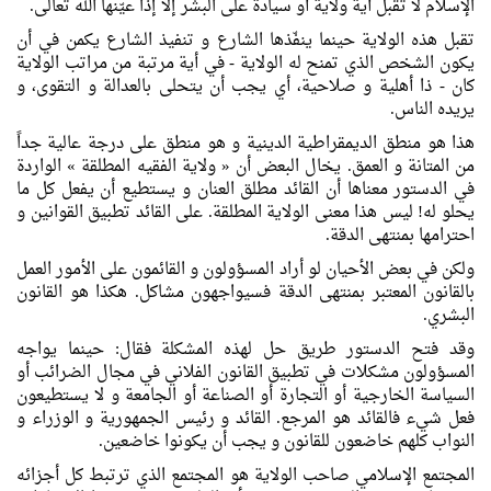
الإسلام لا تقبل أية ولاية أو سيادة علی البشر إلا إذا عيّنها الله تعالی.
تقبل هذه الولاية حينما ينفّذها الشارع و تنفيذ الشارع يكمن في أن
يكون الشخص الذي تمنح له الولاية - في أية مرتبة من مراتب الولاية
كان - ذا أهلية و صلاحية، أي يجب أن يتحلی بالعدالة و التقوی، و
يريده الناس.
هذا هو منطق الديمقراطية الدينية و هو منطق علی درجة عالية جداً
من المتانة و العمق. يخال البعض أن « ولاية الفقيه المطلقة » الواردة
في الدستور معناها أن القائد مطلق العنان و يستطيع أن يفعل كل ما
يحلو له! ليس هذا معنی الولاية المطلقة. علی القائد تطبيق القوانين و
احترامها بمنتهی الدقة.
ولكن في بعض الأحيان لو أراد المسؤولون و القائمون علی الأمور العمل
بالقانون المعتبر بمنتهی الدقة فسيواجهون مشاكل. هكذا هو القانون
البشري.
وقد فتح الدستور طريق حل لهذه المشكلة فقال: حينما يواجه
المسؤولون مشكلات في تطبيق القانون الفلاني في مجال الضرائب أو
السياسة الخارجية أو التجارة أو الصناعة أو الجامعة و لا يستطيعون
فعل شيء فالقائد هو المرجع. القائد و رئيس الجمهورية و الوزراء و
النواب كلهم خاضعون للقانون و يجب أن يكونوا خاضعين.
المجتمع الإسلامي صاحب الولاية هو المجتمع الذي ترتبط كل أجزائه