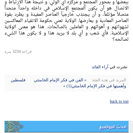
ببعضها و بمحور المجتمع و مركزه أي الولي. و نتيجة هذا الارتباط و
الاتصال هو أن يكون المجتمع الإسلامي في داخله واحداً متحداً
متصلاً مؤتلفاً، و أن يجتذب خارجياً العناصر المفيدة و يطرد بقوة
العناصر المعادية و يعارضها. الولاية تعني حكومة الاتقياء المعاكسين
لشهواتهم و أهوائهم و العاملين بالصالحات. هذا هو معنی الولاية
الإسلامية. فأي شعب و أي بلد لا يريد هذا و لا يكون هذا الشيء
لصالحه؟
قراءة
3234
مرة
نشرت في
آراء القائد
المزيد في هذه الفئة:
« الفن في فكر الإمام الخامنئي
فلسطين
وأهميتها في فكر الإمام الخامنئي(1) »
back to top
احدث المواضيع