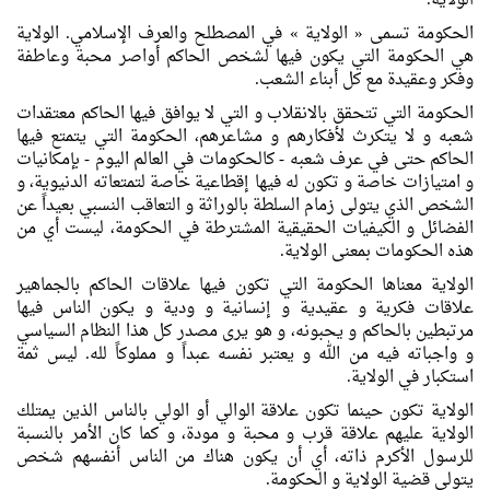
الولاية.
الحكومة تسمی « الولاية » في المصطلح والعرف الإسلامي. الولاية
هي الحكومة التي يكون فيها لشخص الحاكم أواصر محبة وعاطفة
وفكر وعقيدة مع كل أبناء الشعب.
الحكومة التي تتحقق بالانقلاب و التي لا يوافق فيها الحاكم معتقدات
شعبه و لا يتكرث لأفكارهم و مشاعرهم، الحكومة التي يتمتع فيها
الحاكم حتی في عرف شعبه - كالحكومات في العالم اليوم - بإمكانيات
و امتيازات خاصة و تكون له فيها إقطاعية خاصة لتمتعاته الدنيوية، و
الشخص الذي يتولی زمام السلطة بالوراثة و التعاقب النسبي بعيداً عن
الفضائل و الكيفيات الحقيقية المشترطة في الحكومة، ليست أي من
هذه الحكومات بمعنی الولاية.
الولاية معناها الحكومة التي تكون فيها علاقات الحاكم بالجماهير
علاقات فكرية و عقيدية و إنسانية و ودية و يكون الناس فيها
مرتبطين بالحاكم و يحبونه، و هو يری مصدر كل هذا النظام السياسي
و واجباته فيه من الله و يعتبر نفسه عبداً و مملوكاً لله. ليس ثمة
استكبار في الولاية.
الولاية تكون حينما تكون علاقة الوالي أو الولي بالناس الذين يمتلك
الولاية عليهم علاقة قرب و محبة و مودة، و كما كان الأمر بالنسبة
للرسول الأكرم ذاته، أي أن يكون هناك من الناس أنفسهم شخص
يتولی قضية الولاية و الحكومة.