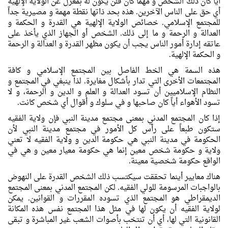
أياً كان ذلك الشخص و مهما كان فلن يكون له بمعزل عن الولاية الإلهية
أي حق علی الناس الآخرين. هذه بحد ذاتها نقطة مهمة و مصيرية جداً
للمجتمع الإسلامي. خصائص الولاية الإلهية هي القدرة و الحكمة و
العدالة و الرحمة و ما إلی ذلك. الشخص أو الجهاز الذي يأخذ علی
عاتقه إدارة أمور الناس يجب أن يكون مظهر القدرة و العدالة و الرحمة
و الحكمة الإلهية.
هذه السمة هي الخط الفاصل بين المجتمع الإسلامي و كافة
المجتمعات الأخری التي تدار بأشكال مغايرة. لذا ينبغي في المجتمع و
النظام الإسلاميين أن تسود العدالة و العلم و الدين و الرحمة، و لا
تسود الأهواء أياً كان صاحبها و في سلوك و أقوال أي شخص كانت.
إذا كان المجتمع المدني بمعنی مجتمع مدينة النبي فإن ولاية الفقيه
ستكون طبعاً علی رأس كل الأمور في مجتمع مدينة النبي لأن
الحكومة في مدينة النبي هي حكومة الدين و ولاية الفقيه لا تعني
ولاية و حكومة شخص معين إنما هي حكومة معيار معين و هي في
الواقع حكومة شخصية معينة.
هناك معايير أينما تحققت سيكتسب ذلك الشخص القدرة علی النهوض
بالواجبات المرسومة للولي الفقيه. لكن المجتمع المدني بمعنی المجتمع
الديمقراطي هو المجتمع الذي تسوده المقررات و القوانين. يمكن
لولاية الفقيه أن يكون لها في مثل هذا المجتمع نفس هذه المكانة
القانونية التي لها، أي أن تنتخب بأصوات الشعب غير المباشرة و تبقی