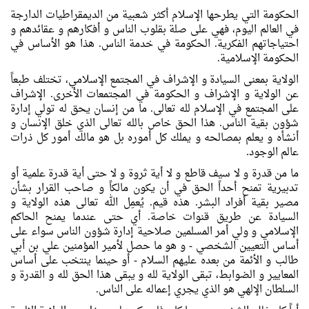
الحكومة التي يطرحها الإسلام أكثر شعبية من الديمقراطيات الدارجة
في العالم اليوم، فهي علی صلة بقلوب الناس و أفكارهم و عقائدهم و
احتياجاتهم الفكرية. الحكومة في خدمة الناس. هذا هو الأساس في
الحكومة الإسلامية.
الولاية بمعنی السيادة و الإشراف في المجتمع الإسلامي، تختلف طبعاً
عن الولاية و الإشراف و الحكومة في المجتمعات الأخری. الإشراف
علی المجتمع في الإسلام لله تعالی. ما من إنسان يحق له تولي إدارة
شؤون بقية الناس. هذا الحق خاص بالله تعالی الذي خلق الإنسان و
أنشأه و يعلم بمصالحه و يملك كل أموره بل هو مالك أمور كل ذرات
عالم الوجود.
ما من قدرة و لا سيف قاطع و لا أية ثروة و لا حتی أية قدرة علمية أو
تدبيرية تمنح أحداً الحق في أن يكون مالكاً و صاحب القرار بشأن
مصير بقية أفراد البشر. هذه قيم. يُعمِل الله تعالی هذه الولاية و
السيادة عن طريق قنوات خاصة. أي حتی عندما يمنح الحاكم
الإسلامي و ولي أمر المسلمين صلاحية إدارة شؤون الناس سواء علی
أساس التعيين الشخصي - و هو ما حصل لأمير المؤمنين علي بن أبي
طالب و الأئمة من بعده عليهم السلام - أو حينما ينتخب علی أساس
المعايير و الضوابط، تبقی الولاية لله و يبقی هذا الحق لله و القدرة و
السلطان الإلهي هو الذي يجري إعماله علی الناس.