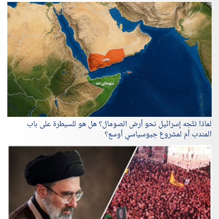
لماذا تتّجه إسرائيل نحو أرض الصومال؟ هل هو للسيطرة على باب
المندب أم لمشروع جيوسياسي أوسع؟