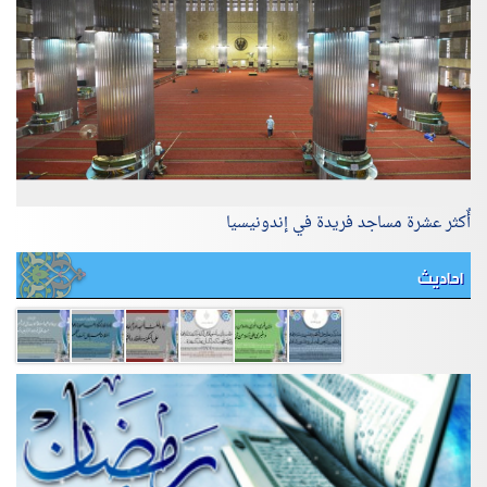
أٌكثر عشرة مساجد فريدة في إندونيسيا
احاديث