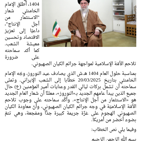
1404، أطلق الإمام
الخامنئي شعار
"الاستثمار من
أجل الإنتاج"،
داعيًا إلى تعزيز
الاقتصاد وتحسين
معيشة الشعب.
كما أكد سماحته
على ضرورة
تلاحم الأمّة الإسلامية لمواجهة جرائم الكيان الصهيوني.
بمناسبة حلول العام 1404 هـ.ش الذي يصادف عيد النوروز، وجّه الإمام
الخامنئي بتاريخ 20/03/2025 خطابا إلى الشعب الإيراني. وتمنّى
سماحته أن تشمل بركات ليالي القدر وعنايات أمير المؤمنين (ع) حال
جميع الذين يبدأ عامهم الجديد بـ«النوروز»، معلنًا أن شعار العام الجديد
هو «الاستثمار من أجل الإنتاج». وأكّد سماحته على وجوب تلاحم
الأمّة الإسلاميّة في وجه جرائم الكيان الصهيوني، وأنّ معاودة الكيان
الصهيوني الهجوم على غزّة جريمة كبيرة جدًّا ومفجعة، وهي تتمّ
بضوء أخضر من أمريكا.
وفيما يلي نص الخطاب:
بسم الله الرّحمن الرّحيم