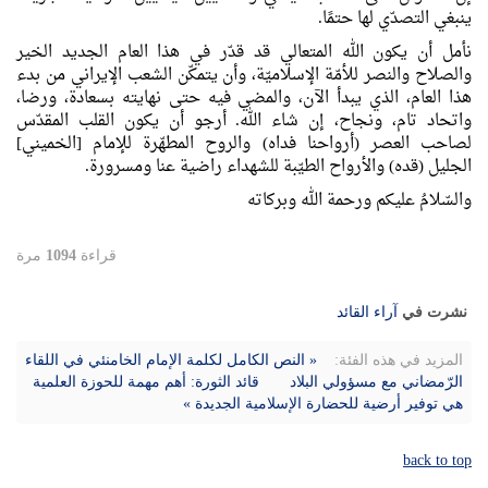
ينبغي التصدّي لها حتمًا.
نأمل أن يكون الله المتعالي قد قدّر في هذا العام الجديد الخير
والصلاح والنصر للأمّة الإسلاميّة، وأن يتمكّن الشعب الإيراني من بدء
هذا العام، الذي يبدأ الآن، والمضي فيه حتى نهايته بسعادة، ورضا،
واتحاد تام، ونجاح، إن شاء الله. أرجو أن يكون القلب المقدّس
لصاحب العصر (أرواحنا فداه) والروح المطهّرة للإمام [الخميني]
الجليل (قده) والأرواح الطيّبة للشهداء راضية عنا ومسرورة.
والسّلامُ عليكم ورحمة الله وبركاته
قراءة
1094
مرة
نشرت في
آراء القائد
المزيد في هذه الفئة:
« النص الکامل لكلمة الإمام الخامنئي في اللقاء
الرّمضاني مع مسؤولي البلاد
قائد الثورة: أهم مهمة للحوزة العلمية
هي توفير أرضية للحضارة الإسلامية الجديدة »
back to top