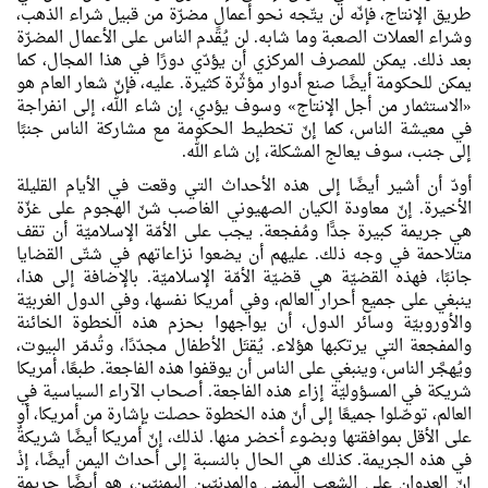
طريق الإنتاج، فإنّه لن يتّجه نحو أعمالٍ مضرّة من قبيل شراء الذهب،
وشراء العملات الصعبة وما شابه. لن يُقدم الناس على الأعمال المضرّة
بعد ذلك. يمكن للمصرف المركزي أن يؤدّي دورًا في هذا المجال، كما
يمكن للحكومة أيضًا صنع أدوار مؤثّرة كثيرة. عليه، فإنّ شعار العام هو
«الاستثمار من أجل الإنتاج» وسوف يؤدي، إن شاء الله، إلى انفراجة
في معيشة الناس، كما إنّ تخطيط الحكومة مع مشاركة الناس جنبًا
إلى جنب، سوف يعالج المشكلة، إن شاء الله.
أودّ أن أشير أيضًا إلى هذه الأحداث التي وقعت في الأيام القليلة
الأخيرة. إنّ معاودة الكيان الصهيوني الغاصب شنّ الهجوم على غزّة
هي جريمة كبيرة جدًّا ومُفجعة. يجب على الأمّة الإسلاميّة أن تقف
متلاحمة في وجه ذلك. عليهم أن يضعوا نزاعاتهم في شتّى القضايا
جانبًا، فهذه القضيّة هي قضيّة الأمّة الإسلاميّة. بالإضافة إلى هذا،
ينبغي على جميع أحرار العالم، وفي أمريكا نفسها، وفي الدول الغربيّة
والأوروبيّة وسائر الدول، أن يواجهوا بحزم هذه الخطوة الخائنة
والمفجعة التي يرتكبها هؤلاء. يُقتَل الأطفال مجدّدًا، وتُدمّر البيوت،
ويُهجَّر الناس، وينبغي على الناس أن يوقفوا هذه الفاجعة. طبعًا، أمريكا
شريكة في المسؤوليّة إزاء هذه الفاجعة. أصحاب الآراء السياسية في
العالم، توصّلوا جميعًا إلى أنّ هذه الخطوة حصلت بإشارة من أمريكا، أو
على الأقل بموافقتها وبضوء أخضر منها. لذلك، إنّ أمريكا أيضًا شريكةٌ
في هذه الجريمة. كذلك هي الحال بالنسبة إلى أحداث اليمن أيضًا، إذْ
إنّ العدوان على الشعب اليمني والمدنيّين اليمنيّين، هو أيضًا جريمة