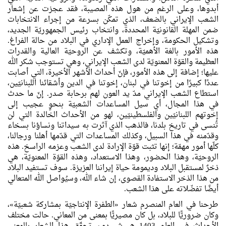
أبدوها، وعلى الرغم من هول هذه المصيبة، فقد عجزت عن إشعار
الشعب الإيراني بالضعف، الذي تمكّن بسرعة من إجراء الانتخابات
ضمن المهلة القانونيّة المحددة، وانتخاب رئيس الجمهوريّة الجديد،
وتشكيل الحكومة، وإخراج العمل الإداري في البلاد من حالة الفراغ.
هذه الأمور بالغة الأهميّة، وتكشف عن الروحيّة العالية والقدرات
العظيمة والقوّة المعنويّة لدى الشعب الإيراني، وهي تستوجب شكر الله
عليها؛ إضافة إلى هذه الأمور، فإنّ أحداث الأشهر الأخيرة، التي أصابت
عددًا كبيرًا من إخوتنا في لبنان، إخوتنا في الدين وأشقائنا اللبنانيّين،
استطاع الشعب الإيراني مدّ يد العون لهم برحابة صدر. إنّ ما حدث
في هذا المجال، أي سيل المساعدات الشعبيّة بنحوٍ عجيب إلى
إخوتهم اللبنانيّين والفلسطينيّين، لهو من الأحداث الخالدة التي لن
تُنسى في تاريخ بلدنا، فالذهب الذي آثرت به سيداتنا ونساؤنا بسخاء
وقدّمنه في هذا السبيل، وكذلك المساعدات التي قدّمها أهلنا ورجالنا،
كلّها أمور مهمّة؛ إنها تثبت قوّة الإرادة لدى الشعب وعزمه الراسخ. هذه
الروحيّة، وهذا الحضور، وهذا الاستعداد، وهذه القوّة المعنويّة، هي
ذخرٌ لمستقبل البلاد وديمومة حياة إيراننا العزيزة. سوف تستفيد البلاد
من هذا الذخر الاستفادة القصوى، إن شاء الله، وسيُواصل الله المتعالي
أيضًا تفضّلاته على هذا الشعب.
طرحنا في العام المنصرم شعار «الطفرة الإنتاجيّة بمشاركة شعبيّة»،
وكان ضروريًّا للبلاد، بل كان مصيريًّا بمعنى من المعاني. حالت مختلف