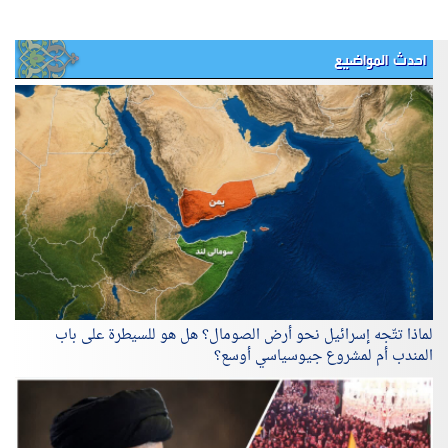
احدث المواضيع
لماذا تتّجه إسرائيل نحو أرض الصومال؟ هل هو للسيطرة على باب
المندب أم لمشروع جيوسياسي أوسع؟