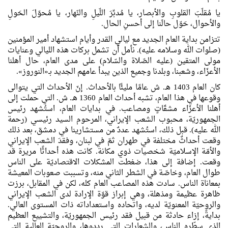
يا مُقلّبَ القلوبِ والأبصار، يا مُدبِّرَ اللّيلِ والنّهار، يا مُحوّلَ الحَولِ
والأحوال، حَوّل حالَنا إلى أحسنِ الحال.
تتزامن بداية العام الجديد مع ليالي القدر وأيام استشهاد أمير المؤمنين
(صلوات الله وسلامه عليه). نأمل أن تشمل بركات هذه الليالي وعنايات
مولى المتقين (عليه الصّلاة والسّلام) على مدى العام، حال أهلنا
الأعزّاء، وشعبنا، وبلدنا وجميع الذين يبدأ عامهم الجديد بـ«النوروز».
كان العام 1403 هـ. ش عامًا مليئًا بالأحداث. إنّ الأحداث التي يتوالى
وقوعها في هذا العام، تشبه أحداث العام 1360 هـ. ش. التي حملت إلى
أهلنا الأعزّاء مشقّاتٍ ومصاعب. في بدايات العام، استُشهد رئيس
الجمهوريّة، محبوب الشعب الإيراني، المرحوم السيد رئيسي (رحمة
الله عليه). قبل ذلك، استُشهد عددٌ من مستشارينا في دمشق، بعد ذلك
وقعت أحداثٌ مختلفة في طهران ثمّ في لبنان، وفقدَ الشعب الإيراني
والأمّة الإسلاميّة شخصيات ذوي مكانة. كانت هذه أحداثًا مريرة قد
وقعت. إضافة إلى هذا، ضغطت المشكلات الاقتصاديّة على الناس
طوال العام، وخاصّة في الشطر الثاني منه، وتسببت صعوبات المعيشة
بمعاناة الناس. سادت هذه المصاعب العام كله، لكن في المقابل، برزت
ظاهرة عظيمة ومذهلة، وهي إبراز قوّة الإرادة لدى الشعب الإيراني
والروحيّة المعنويّة لديه، واتحاده واستعداداته ذات المستوى العالي.
بدايةً، إزاء حادثة من قبيل فقد رئيس الجمهوريّة، والتشييع العظيم
الذي سطّره الناس، والشعارات التي رددوها، والروحيّة العالية التي