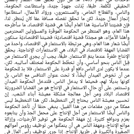
الأحداث في العام 1403 هـ. ش دون تحقّق هذا الشعار بالمعنى
الحقيقي للكلمة. طبعًا، بُذلت جهودٌ جيّدة، واستطاعت الحكومة،
والناس، والقطاع الخاص، والمستثمرون، وروّاد الأعمال، استطاعوا
إنجاز أعمال جيّدة. لكن ما تحقّق تفصله مسافة عمّا كان يُنتظر. لذا،
فإنّ قضيّتنا الأساسيّة هذا العام أيضًا هي قضيّة الاقتصاد. ما سأطرحه
هذا العام، وهو المنتظر من الحكومة الموقّرة والمسؤولين المحترمين
وأهلنا الأعزّاء، هو مجدّدًا قضيّة اقتصاديّة؛ قضيتنا الاقتصاديّة ستكون
أيضًا شعار هذا العام، وهي مرتبطة بالاستثمار في الاقتصاد، واحدة من
القضايا المهمّة للاقتصاد في البلاد، هي الاستثمارات الإنتاجيّة. يحقّق
الإنتاج طفرةً عندما يتمّ الاستثمار. طبعًا، يجب أن يجري الاستثمار من
قِبل الناس بنحو أساسي، وأن تخطّط الحكومة لمختلف أساليبه. لكن،
عندما لا يكون لدى الناس دافع أو قدرة على الاستثمار، فلا بدّ للحكومة
من أن تخوض الميدان أيضًا، لا تحت عنوان التنافس مع الناس، بل
كونها بديلًا لهم، فحيثما لا يدخل الناس، فلتدخل الحكومة الميدان
وتستثمر. على أيّ حال، الاستثمار في الإنتاج هو من القضايا الضروريّة
لاقتصاد البلاد ومن أجل معالجة مشكلة معيشة أبناء الشعب. إنّ
تحسين معيشة الناس يحتاج إلى التخطيط، لكن هذا التخطيط ليس
ممكنًا من دون مقدّمات من هذا القبيل. ينبغي حتمًا أن تأخذ الحكومة
والناس أيضًا الاستثمار من أجل الإنتاج على محمل الجدّ وأن يتابعوه
بعزم ودوافع كثيرة. إنّ مَهمّة الحكومة هي توفير الأرضيّات، وإزالة
موانع الإنتاج، ومَهمّة الناس هي أن يتمكّنوا من توظيف رؤوس أموالهم
الصغيرة والكبيرة في طريق الإنتاج. إذا جرى توظيف رأس المال في