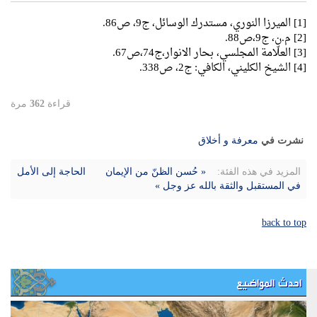
[1] الميرزا النوري، مستدرك الوسائل، ج9، ص86.
[2] م.ن، ج9،ص88.
[3] العلّامة المجلسي، بحار الانوار،ج74،ص67.
[4] الشيخ الكليني، الكافي: ج2، ص338.
قراءة
362
مرة
نشرت في
معرفة و أخلاق
المزيد في هذه الفئة:
« حُسن الظنّ من الإيمان
الحاجة إلى الأمل
في المستقبل والثقة بالله عز وجل »
back to top
احدث المواضيع