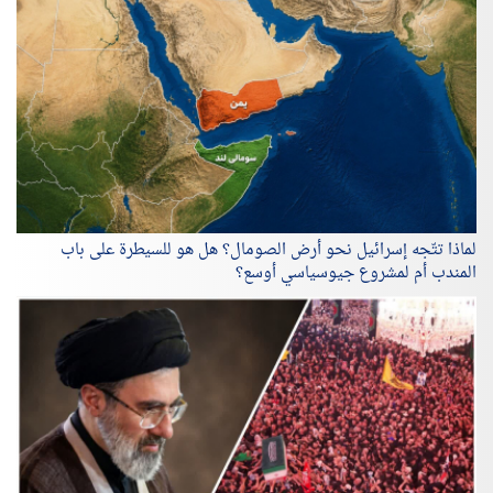
لماذا تتّجه إسرائيل نحو أرض الصومال؟ هل هو للسيطرة على باب
المندب أم لمشروع جيوسياسي أوسع؟