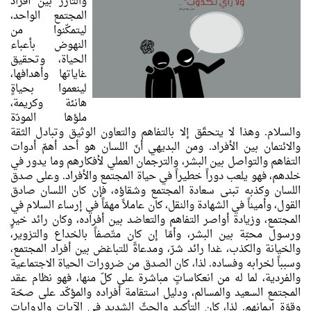
والتآزر بين أفراد
المجتمع الواحد،
ليتمكّنوا من
النهوض بأعباء
الحياة، وتحقيق
غاياتها وأهدافها،
لينعموا بحياةٍ
هانئة وكريمة،
ملؤها المودّة
والسلام. وهذا لا يتحقّق إلا بالتفاهم والتعاون الوثيق وتبادل الثقة
والائتمان بين الأفراد. ومن البديهي أنّ اللسان هو أحد أهمّ أدوات
التفاهم والتواصل بين البشر، والترجمان العملي لأفكارهم وما يدور في
خلدهم، فهو يلعب دوراً خطيراً في حياة المجتمع والأفراد. وعلى صدق
اللسان وكذبه تبنى سعادة المجتمع وشقاؤه، فإن كان اللسان صادق
القول، وأميناً في الشهادة والنقل، كان عاملاً مهمّاً في إرساء السلام في
المجتمع، وزيادة أواصر التفاهم والتعاضد بين أفراده، وكان رائد خيرٍ
ورسول محبّة بين البشر، وأمّا إن كان متّصفاً بالخداع والتزوير،
والخيانة والكذب، غدا رائد شرّ، ومدعاةً للتباغض بين أفراد المجتمع،
وسبباً لخرابه وفساده. لذا، كان الصدق من ضرورات الحياة الاجتماعية
والفردية، لما له من انعكاساتٍ مباشرة على كلّ منها، فهو نظام عقد
المجتمع السعيد والمسالم، ودليل استقامة أفراده والمؤكّد على صحّة
وقوّة إيمانهم. لذا، كان التأكيد والحثّ الشديد في الآيات والروايات