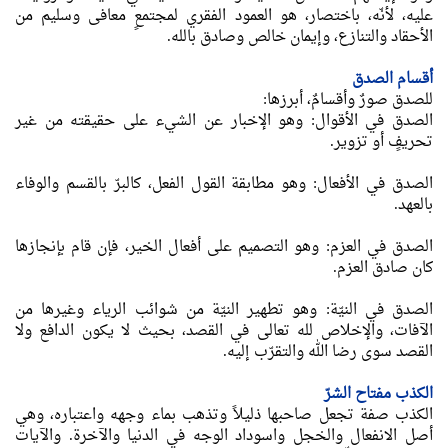
عليه، لأنّه، باختصار، هو العمود الفقري لمجتمعٍ معافى وسليم من
الأحقاد والتنازع، وإيمان خالص وصادق بالله.
أقسام الصدق
للصدق صورٌ وأقسامٌ، أبرزها:
الصدق في الأقوال: وهو الإخبار عن الشيء على حقيقته من غير
تحريفٍ أو تزوير.
الصدق في الأفعال: وهو مطابقة القول الفعل، كالبرّ بالقسم والوفاء
بالعهد.
الصدق في العزم: وهو التصميم على أفعال الخير، فإن قام بإنجازها
كان صادق العزم.
الصدق في النيّة: وهو تطهير النيّة من شوائب الرياء وغيرها من
الآفات، والإخلاص لله تعالى في القصد، بحيث لا يكون الدافع ولا
القصد سوى رضا الله والتقرّب إليه.
الكذب مفتاح الشرّ
الكذب صفة تجعل صاحبها ذليلاً وتذهب بماء وجهه واعتباره، وهي
أصل الانفعال والخجل واسوداد الوجه في الدنيا والآخرة. والآيات