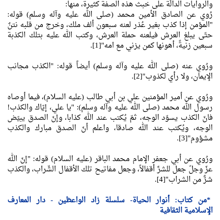
والروايات الدالّة على خبث هذه الصفة كثيرة، منها:
رُوي عن الصادق الأمين محمد (صلى الله عليه وآله وسلم) قوله:
"المؤمن إذا كذب بغير عُذر لعنه سبعون ألف ملك، وخرج من قلبه نتنٌ
حتّى يبلغ العرش فيلعنه حملة العرش، وكتب الله عليه بتلك الكذبة
سبعين زنيةً، أهونها كمن يزني مع امه"[1].
ورُوي عنه (صلى الله عليه وآله وسلم) أيضاً قوله: "الكذب مجانب
الإيمان، ولا رأي لكذوب"[2].
ورُوي عن أمير المؤمنين علي بن أبي طالب (عليه السلام)، فيما أوصاه
رسول الله محمد (صلى الله عليه وآله وسلم): "يا علي، إيّاك والكذب!
فانّ الكذب يسوّد الوجه، ثمّ يُكتب عند الله كذابا، وإنّ الصدق يبيّض
الوجه، ويُكتب عند الله صادقا، واعلم أنّ الصدق مبارك والكذب
مشؤوم"[3].
ورُوي عن أبي جعفر الإمام محمد الباقر (عليه السلام) قوله: "إنّ الله
عزّ وجلّ جعل للشرِّ أقفالاً، وجعل مفاتيح تلك الأقفال الشّراب، والكذب
شرٌّ من الشراب"[4].
*من كتاب: أنوار الحياة- سلسلة زاد الواعظين - دار المعارف
الإسلامية الثقافية