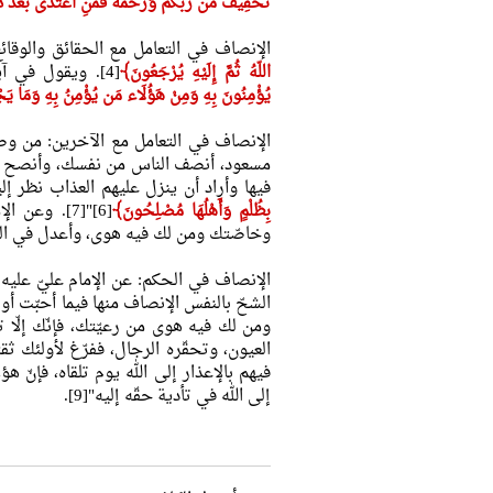
تَخْفِيفٌ مِّن رَّبِّكُمْ وَرَحْمَةٌ فَمَنِ اعْتَدَى بَعْدَ ذ
الإنصاف في التعامل مع الحقائق والوقائ
اللّهُ ثُمَّ إِلَيْهِ يُرْجَعُونَ﴾
[4]. ويقول في آية أخرى:
يُؤْمِنُونَ بِهِ وَمِنْ هَؤُلَاء مَن يُؤْمِنُ بِهِ وَمَا يَجْح
الإنصاف في التعامل مع الآخرين: من وصي
مسعود، أنصف الناس من نفسك، وأنصح الأ
فيها وأراد أن ينزل عليهم العذاب نظر إ
بِظُلْمٍ وَأَهْلُهَا مُصْلِحُونَ﴾
[6]"[7]. و
وخاصّتك ومن لك فيه هوى، وأعدل في العدو
الإنصاف في الحكم: عن الإمام عليّ عليه ال
الشحّ بالنفس الإنصاف منها فيما أحبّت 
ومن لك فيه هوى من رعيّتك، فإنّك إلّا ت
العيون، وتحقّره الرجال، ففرّغ لأولئك ث
فيهم بالإعذار إلى الله يوم تلقاه، فإنّ 
إلى الله في تأدية حقّه إليه"[9].