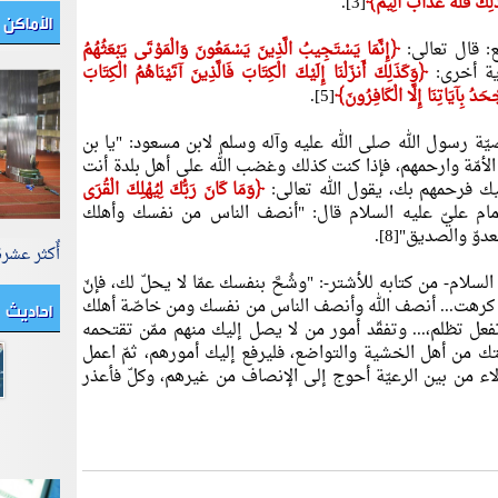
َلِكَ فَلَهُ عَذَابٌ أَلِيمٌ﴾
[3].
الأماكن 
ع: قال تعالى:
﴿إِنَّمَا يَسْتَجِيبُ الَّذِينَ يَسْمَعُونَ وَالْمَوْتَى يَبْعَثُهُمُ
﴿وَكَذَلِكَ أَنزَلْنَا إِلَيْكَ الْكِتَابَ فَالَّذِينَ آتَيْنَاهُمُ الْكِتَابَ
َدُ بِآيَاتِنَا إِلَّا الْكَافِرُونَ﴾
[5].
ّة رسول الله صلى الله عليه وآله وسلم لابن مسعود: "يا بن
مّة وارحمهم، فإذا كنت كذلك وغضب الله على أهل بلدة أنت
ليك فرحمهم بك، يقول الله تعالى:
﴿وَمَا كَانَ رَبُّكَ لِيُهْلِكَ الْقُرَى
عن الإمام عليّ عليه السلام قال: "أنصف الناس من نفسك وأهلك
ّ والصديق"[8].
أٌكثر عشر
سلام- من كتابه للأشتر-: "وشُحَّ بنفسك عمّا لا يحلّ لك، فإنّ
احاديث
أو كرهت... أنصف الله وأنصف الناس من نفسك ومن خاصّة أهلك
فعل تظلم،... وتفقّد أمور من لا يصل إليك منهم ممّن تقتحمه
قتك من أهل الخشية والتواضع، فليرفع إليك أمورهم، ثمّ اعمل
هؤلاء من بين الرعيّة أحوج إلى الإنصاف من غيرهم، وكلّ فأعذر