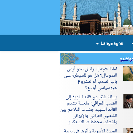
Languages
مواضيع
لماذا تتّجه إسرائيل نحو أرض
الصومال؟ هل هو للسيطرة على
باب المندب أم لمشروع
جيوسياسي أوسع؟
رسالة شكر من قائد الثورة إلى
الشعب العراقي: ملحمة تشييع
القائد الشهيد جسّدت التلاحم بين
الشعبين العراقي والإيراني
وأفشلت مخططات الاستكبار
القدوة الأسرية وأثرها في تربية