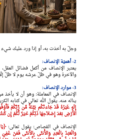
وجلّ به أخذت به، أو إذا ورد عليك شيء نهى 
2- أهميّة الإنصاف:
يعتبر الإنصاف من أكمل فضائل العقل، لأن
والآخرة وهو في ظلّ عرشه يوم لا ظلّ إلّا 
3- موارد الإنصاف:
الإنصاف في المعاملة: وهو أن لا يأخذ من 
يناله منه. يقول الله تعالى في كتابه الكري
إِلَهٍ غَيْرُهُ قَدْ جَاءتْكُم بَيِّنَةٌ مِّن رَّبِّكُمْ فَأَو
الأَرْضِ بَعْدَ إِصْلاَحِهَا ذَلِكُمْ خَيْرٌ لَّكُمْ إِن كُنت
الإنصاف في القصاص: يقول تعالى:
﴿يَا 
وَالْعَبْدُ بِالْعَبْدِ وَالأُنثَى بِالأُنثَى فَمَنْ عُفِيَ