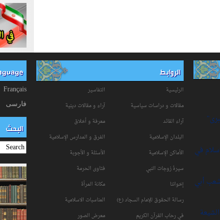
الروابط
anguage
الرئيسية
التفاسیر
Français
فارسی
مقالات و دراسات سياسية
آراء و مقالات دينية
برى"
آراء القائد
معرفة و أخلاق
البحث
البلدان الإسلامية
الفرق و المدارس الإسلامية
إسلام في
الأماكن الإسلامية
الأسئلة و الأجوبة
سیرۀ زوجات النبي
فتاوی الحرمة
شعب أبي
إخواننا
مكانة‌ المرأة
رسالة الحقوق للإمام السجاد (ع)
المناسبات الاسلامیة
لشيعة
في رحاب القرآن الکریم
معرض الصور