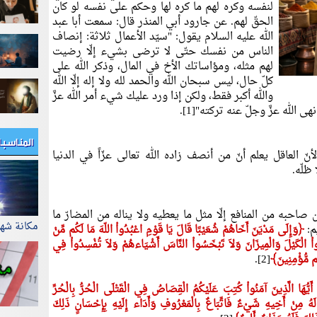
لنفسه وكره لهم ما كره لها وحكم على نفسه لو كان
الحقّ لهم. عن جارود أبي المنذر قال: سمعت أبا عبد
الله عليه السلام يقول: "سيّد الأعمال ثلاثة: إنصاف
الناس من نفسك حتّى لا ترضى بشيء إلّا رضيت
لهم مثله، ومؤاساتك الأخ في المال، وذكر الله على
كلّ حال، ليس سبحان الله والحمد لله ولا إله إلّا الله
والله أكبر فقط، ولكن إذا ورد عليك شيء أمر الله عزَّ
الله عزَّ وجلّ عنه تركته"[1].
المناسب
ّ العاقل يعلم أنّ من أنصف زاده الله تعالى عزّاً في الدنيا
ظلّه.
صاحبه من المنافع إلّا مثل ما يعطيه ولا يناله من المضارّ ما
مكانة شه
م:
﴿وَإِلَى مَدْيَنَ أَخَاهُمْ شُعَيْبًا قَالَ يَا قَوْمِ اعْبُدُواْ اللّهَ مَا لَكُم مِّنْ
ْفُواْ الْكَيْلَ وَالْمِيزَانَ وَلاَ تَبْخَسُواْ النَّاسَ أَشْيَاءهُمْ وَلاَ تُفْسِدُواْ فِي
ُم مُّؤْمِنِينَ﴾
[2].
أَيُّهَا الَّذِينَ آمَنُواْ كُتِبَ عَلَيْكُمُ الْقِصَاصُ فِي الْقَتْلَى الْحُرُّ بِالْحُرِّ
 لَهُ مِنْ أَخِيهِ شَيْءٌ فَاتِّبَاعٌ بِالْمَعْرُوفِ وَأَدَاء إِلَيْهِ بِإِحْسَانٍ ذَلِكَ