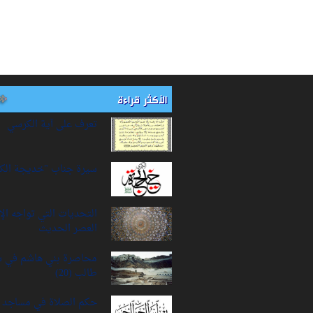
الأكثر قراءة
تعرف على آية الكرسي
سيرة‌ جناب "خديجة‌ الك
التحديات التي تواجه ال
العصر الحديث
محاصرة بني هاشم في 
طالب (20)
حكم الصلاة في مساجد ا