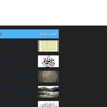
الأكثر قراءة
تعرف على آية الكرسي
سيرة‌ جناب "خديجة‌ الك
التحديات التي تواجه ال
العصر الحديث
محاصرة بني هاشم في 
طالب (20)
حكم الصلاة في مساجد ا