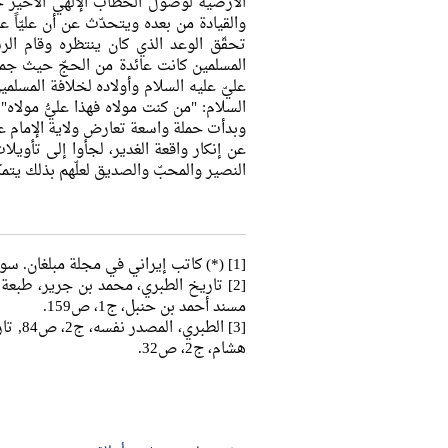
الأرضية لوصول الخطاب الإلهي الأخير حو
والقيادة من بعده ويتحدّث عن أن عليّاً
تحقّق الوعد الذي كان ينتظره وقام الر
المسلمين كانت عائدة من الحجّ حيث جم
عليّ عليه السلام وأولاده لخلافة المسلمي
السلام: "من كنت مولاه فهذا عليُّ مولاه
وبدأت حملة واسعة تعارض ولاية الإمام عل
عن إنكار واقعة الغدير، لجأوا إلى تأويلا
النصير والمحبّ والصديق لعلّهم بذلك ي
[1] (*) كاتب إيراني في مجلة مبلغان. سورة الشعراء، الآية: 214.
مسند أحمد بن حنبل، ج1، ص159.
هشام، ج2، ص32.