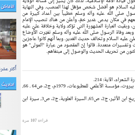
ل قيادة الأمة الإسلامية، لذلك كان يشير إلى مسألة الولاية
الأماكن 
 عليه السلام هو أفضل شخص مؤهّل لهذا المنصب. وفي النهاية
سول صلى الله عليه وآله وسلم خطيباً بين أعداد كبيرة من
عهم في مكان يدعى غدير خمّ، وأعلن من هناك تنصيب الإمام
ن، وبقيت العبارة المشهورة التي تؤكد ولاية وخلافة عليّ عليه
" وبعد وفاة الرسول صلى الله عليه وآله وسلم تغيّرت الأوضاع
يّ عليه السلام وتخالف حديث الغدير. وبما أنهم كانوا عاجزين
ت وتفسيرات متعددة. قالوا إنّ المقصود من عبارة "المولى" هو
تمكنون من تحريف الحديث والوصول إلى مبتغاهم.
أٌكثر عشر
احاديث
[2] تاريخ الطبري، محمد بن جرير، طبعة بيروت، مؤسسة الأعلمي للمطبوعات، 1979م، ج2، ص64 ـ 66,
[3] الطبري، المصدر نفسه، ج2، ص84, تاريخ ابن الأثير، ج2، ص65, السيرة العلوية، ج2، ص3, سيرة ابن
قراءة
107
مرة