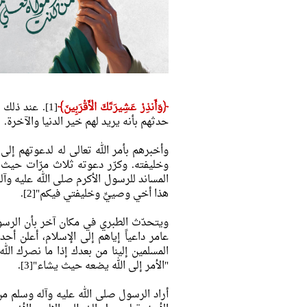
﴿وَأَنذِرْ عَشِيرَتَكَ الْأَقْرَبِينَ﴾
[1]. عند ذل
حدثهم بأنه يريد لهم خير الدنيا والآخرة.
وأخبرهم بأمر الله تعالى له لدعوتهم إلى
وخليفته. وكرّر دعوته ثلاث مرّات حيث ك
المساند للرسول الأكرم صلى الله عليه وآل
هذا أخي وصييِّ وخليفتي فيكم"[2].
ويتحدّث الطبري في مكان آخر بأن الرسول
عامر داعياً إياهم إلى الإسلام، أعلن أح
المسلمين إلينا من بعدك إذا ما نصرك الل
"الأمر إلى الله يضعه حيث يشاء"[3].
أراد الرسول صلى الله عليه وآله وسلم من