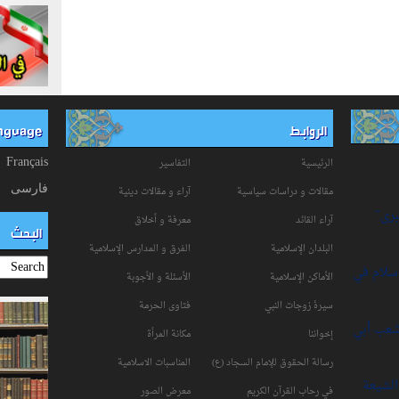
الروابط
anguage
الرئيسية
التفاسیر
Français
فارسی
مقالات و دراسات سياسية
آراء و مقالات دينية
برى"
آراء القائد
معرفة و أخلاق
البحث
البلدان الإسلامية
الفرق و المدارس الإسلامية
إسلام في
الأماكن الإسلامية
الأسئلة و الأجوبة
سیرۀ زوجات النبي
فتاوی الحرمة
شعب أبي
إخواننا
مكانة‌ المرأة
رسالة الحقوق للإمام السجاد (ع)
المناسبات الاسلامیة
لشيعة
في رحاب القرآن الکریم
معرض الصور