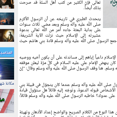
تعالى فإنّ الكثير من كتب أهل السنّة قد صرحت
بذلك أيضاً.
يتحدث الطبري في تاريخه عن أن الرسول الأكرم
صلى الله عليه وآله وسلم وبعد مضي ثلاث سنوات
على بداية البعثة جاءه أمر من الله تعالى بدعوة
عشيرته إلى الإسلام حيث نزلت الآية الشريفة:
ك جمع الرسول صلى الله عليه وآله وسلم قادة بني هاشم حيث
المناسب
 الإسلام داعياً إياهم إلى مساندته على أن يكون أخيه ووصيه
ان ينهض الإمام علي عليه السلام في كلّ مرّة ليعلن موقفه
ه وسلم. هنا وقف الرسول صلى الله عليه وآله وسلم وقال: "إنّ
مكانة شه
 صلى الله عليه وآله وسلم عندما كان يتجوّل في قبيلة بني
د الأشخاص قبوله الدعوة، وتوجّه إليه قائلاً هل ستؤول قيادة
ه على عدوك؟ خاطبه الرسول صلى الله عليه وآله وسلم قائلاً:
 هذا النوع من الكلام الصريح والواضح إعداد الأذهان وتهيئة