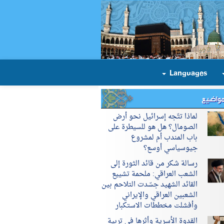
Languages
مواضيع
لماذا تتّجه إسرائيل نحو أرض
الصومال؟ هل هو للسيطرة على
باب المندب أم لمشروع
جيوسياسي أوسع؟
رسالة شكر من قائد الثورة إلى
الشعب العراقي: ملحمة تشييع
القائد الشهيد جسّدت التلاحم بين
الشعبين العراقي والإيراني
وأفشلت مخططات الاستكبار
القدوة الأسرية وأثرها في تربية