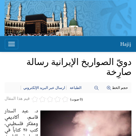
Hajij
Toggle
igation
دويّ الصواريخ الإيرانية رسالة
صارِخة
حجم الخط
الطباعة
ارسال عبر البريد الإلكتروني
قيم هذا المقال
(0 صوت)
د. عبد الستار
قاسم، أكاديمي
ومفكر فلسطيني،
كتب ٢٥ كتاباً في