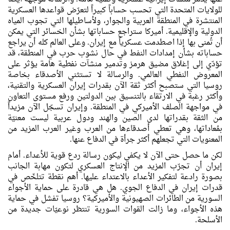
للولايات المتحدة التي تحسب حساباً كبيراً لتعرّض قواعدها العسكرية
المنتشرة في المنطقة العربية والجوار، ولأساطيلها التي تجوب المياه
الدولية والإقليمية. أميركا ستراجع حساباتها بشأن الخسائر التي يمكن
أن تُمنى بها إذا اصطدمت عسكرياً مع إيران. وعلى العالم كله أن يراجع
حساباته بشأن إمدادات النفط في حال نشوب حرب في المنطقة، قد
تؤدّي إلى إغلاق مضيق هرمز وتدمير منشآت نفطية هامة يؤثر على
المعروض النفطي العالمي. والرسالة لا تستثني الأصدقاء بخاصة
روسيا التي ستصبح أكثر ثقة الآن بقدرات إيران العسكرية والتقنية،
وأكثر رغبة في الارتقاء بالتنسيق بين الدولتين ورفع مستوى التعاون
في مواجهة الصلف الأميركي في المنطقة. وإيران تسجّل الآن مزيداً
من الثقة بقدراتها لدى الصين والهند ودول عربية ليست معنيّة
بمُعاداتها، وهي تعطي أصدقاءها من العرب وغير العرب المزيد من
المعنويات التي تجعلهم أكثر جرأة في الدفاع عنها.
لكن ما حصل حتى الآن لا يكفي ليكون رسالة ردع قوية للأعداء. أمام
إيران أن تجرّب المزيد من الإنتاج العسكري لتكون مهابة الجانب
بصورة رادعة لتفكير الأعداء بالاعتداء عليها. أهم نقطة تتلخّص في
قدرات إيران في الدفاع الجوي. هل هي قادرة على حماية الأجواء
السورية من الطائرات الصهيونية والأميركية؟ روسيا تفشل في حماية
هذه الأجواء، وما زالت القوات السورية تنتظر نوعيّات جديدة من
الأسلحة.