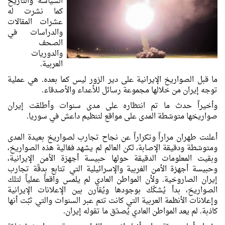
السياسة والتاريخ
كما نشرت له
عشرات المقالات
والدراسات في
الصحف
والدوريات
العربية.
ما قبل الصواريخ الإيرانية على دير الزور ليس كما بعده. هي عملية
توجه إيران من خلالها مجموعة رسائل للأعداء والأصدقاء.
وأخيراً حدث ما تم انتظاره على مدى سنوات وأطلقت إيران
صواريخها متوسّطة المدى على مواقع لتنظيم داعش في سوريا.
أعلنت طهران مراراً وتكراراً عن نجاح تجارب لصواريخ بعيدة المدى
ومتوسّطة ودقيقة الإصابة، لكن العالم لم يشهد فعّالية هذه الصواريخ،
وبقيت المعلومات الدقيقة حولها حبيسة أجهزة الأمن الإيرانية،
وحبيسة أجهزة الأمن الغربية والإسرائيلية التي تتابع بدقّة تجارب
إيران الصاروخية. ولأن المواطن العادي لم يلمس واقعاً عملياً لتلك
الصواريخ، بدأ يُشكّك بوجودها ويُقارن بين الإعلانات الإيرانية
وإعلانات الأنظمة العربية التي كانت تتم عبر السنوات والتي ثبُت أنها
كاذبة. لم يعد المواطن العادي يُصدّق ما تقوله إيران.