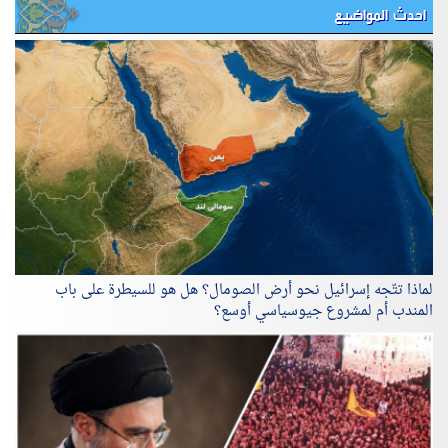
احدث المواضيع
لماذا تتّجه إسرائيل نحو أرض الصومال؟ هل هو للسيطرة على باب
المندب أم لمشروع جيوسياسي أوسع؟