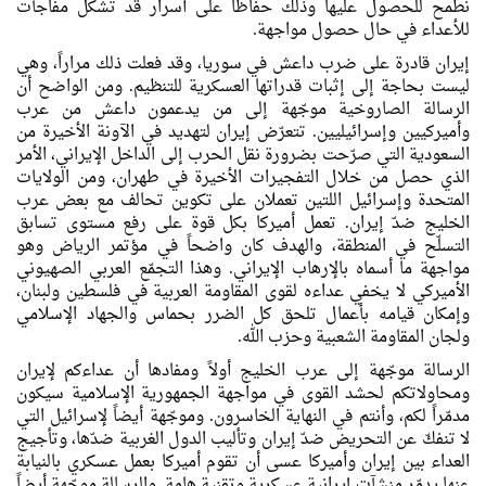
نطمح للحصول عليها وذلك حفاظاً على أسرار قد تشكّل مفاجآت
للأعداء في حال حصول مواجهة.
إيران قادرة على ضرب داعش في سوريا، وقد فعلت ذلك مراراً، وهي
ليست بحاجة إلى إثبات قدراتها العسكرية للتنظيم. ومن الواضح أن
الرسالة الصاروخية موجّهة إلى من يدعمون داعش من عرب
وأميركيين وإسرائيليين. تتعرّض إيران لتهديد في الآونة الأخيرة من
السعودية التي صرّحت بضرورة نقل الحرب إلى الداخل الإيراني، الأمر
الذي حصل من خلال التفجيرات الأخيرة في طهران، ومن الولايات
المتحدة وإسرائيل اللتين تعملان على تكوين تحالف مع بعض عرب
الخليج ضدّ إيران. تعمل أميركا بكل قوة على رفع مستوى تسابق
التسلّح في المنطقة، والهدف كان واضحاً في مؤتمر الرياض وهو
مواجهة ما أسماه بالإرهاب الإيراني. وهذا التجمّع العربي الصهيوني
الأميركي لا يخفي عداءه لقوى المقاومة العربية في فلسطين ولبنان،
وإمكان قيامه بأعمال تلحق كل الضرر بحماس والجهاد الإسلامي
ولجان المقاومة الشعبية وحزب الله.
الرسالة موجّهة إلى عرب الخليج أولاً ومفادها أن عداءكم لإيران
ومحاولاتكم لحشد القوى في مواجهة الجمهورية الإسلامية سيكون
مدمّراً لكم، وأنتم في النهاية الخاسرون. وموجّهة أيضاً لإسرائيل التي
لا تنفكّ عن التحريض ضدّ إيران وتأليب الدول الغربية ضدّها، وتأجيج
العداء بين إيران وأميركا عسى أن تقوم أميركا بعمل عسكري بالنيابة
عنها يدمّر منشآت إيرانية عسكرية وتقنية هامة. والرسالة موجّهة أيضاً