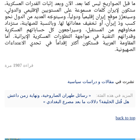
ما قبل الصواريخ ليس كما بعد. الآن وبعد إثبات القدرات العسكرية،
ستكون لإيران كلمات مسموعة على المستويين الإقليمي والدولي،
وسيتعزّز موقع إيران إقليمياً ودولياً، وسيتوجّه العديد من الدول نحو
كسب ودّ إيران، أو تخفيف معاداتها لها. وبالنسبة للصهاينة، ستزداد
مخاوفهم من المستقبل، وسيراجعون كل حساباتهم العسكرية
وقدراتهم التقنية في مواجهة التطوّرات العسكرية الإيرانية. أما
المقاومة العربية فستكون أكثر إقداماً في تحدي الاعتداءات
الصهيونية.
قراءة
1907
مرة
نشرت في
مقالات و دراسات سياسية
المزيد في هذه الفئة:
« رسائل طهران الصاروخية، ونهاية زمن داعش
هل قُتل الخليفة؟ دلالات ما بعد مصرع البغدادي »
back to top