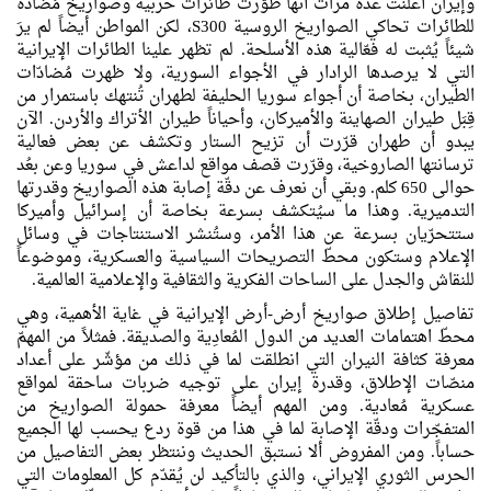
وإيران أعلنت عدّة مرات أنها طوّرت طائرات حربية وصواريخ مُضادّة
للطائرات تحاكي الصواريخ الروسية S300، لكن المواطن أيضاً لم يرَ
شيئاً يُثبت له فعّالية هذه الأسلحة. لم تظهر علينا الطائرات الإيرانية
التي لا يرصدها الرادار في الأجواء السورية، ولا ظهرت مُضادّات
الطيران، بخاصة أن أجواء سوريا الحليفة لطهران تُنتهك باستمرار من
قِبَل طيران الصهاينة والأميركان، وأحياناً طيران الأتراك والأردن. الآن
يبدو أن طهران قرّرت أن تزيح الستار وتكشف عن بعض فعالية
ترسانتها الصاروخية، وقرّرت قصف مواقع لداعش في سوريا وعن بعُد
حوالى 650 كلم. وبقي أن نعرف عن دقّة إصابة هذه الصواريخ وقدرتها
التدميرية. وهذا ما سيُتكشف بسرعة بخاصة أن إسرائيل وأميركا
ستتحرّيان بسرعة عن هذا الأمر، وستُنشر الاستنتاجات في وسائل
الإعلام وستكون محطّ التصريحات السياسية والعسكرية، وموضوعاً
للنقاش والجدل على الساحات الفكرية والثقافية والإعلامية العالمية.
تفاصيل إطلاق صواريخ أرض-أرض الإيرانية في غاية الأهمية، وهي
محطّ اهتمامات العديد من الدول المُعادِية والصديقة. فمثلاً من المهمّ
معرفة كثافة النيران التي انطلقت لما في ذلك من مؤشّر على أعداد
منصّات الإطلاق، وقدرة إيران على توجيه ضربات ساحقة لمواقع
عسكرية مُعادية. ومن المهم أيضاً معرفة حمولة الصواريخ من
المتفجّرات ودقّة الإصابة لما في هذا من قوة ردع يحسب لها الجميع
حساباً. ومن المفروض ألا نستبق الحديث وننتظر بعض التفاصيل من
الحرس الثوري الإيراني، والذي بالتأكيد لن يُقدّم كل المعلومات التي