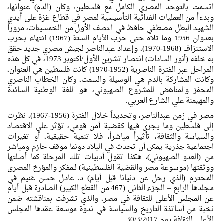
اتسمت بالتوحد المصري الكامل مع فلسطين، وكان (الدم) عنوانها،
وبدءاً من العمليات الفدائية التأسيسية لمصر في قطاع غزة على أيدي
الشهيد البطل مصطفي حافظ في النصف الأول من الخمسينات، مروراً
بعدوان 1956 وما تلاه حتى حرب الأيام الستة (1967) انتهاء بحرب
الاستنزاف (1968-1970)، وإعداد عبدالناصر لجيش مصري جديد حقق
به خلفه (أنور السادات) انتصار تشرين الأول/أكتوبر 1973، في كل هذه
المراحل عبر الفترة الناصرية (1952-1970) كانت فلسطين هي العنوان،
وكانت المشاركة بالدم هي الوسيلة والسمت، وكان الخطاب الناصري
المحفز والمناهض للمشروع الصهيوني، هو اللغة الوطنية السائدة
والمهيمنة علي الشارع العربي.
مصر في زمن عبدالناصر، وتحديداً خلال الفترة (1956-1967)، نظرت
إلى فلسطين وما يجرى فيها كقضية أمن قومي، تؤثر على الاقتصاد
والسياسة والثقافة، تأثيراً مباشراً، فلا تنمية حقيقية، أو تغيرات
اجتماعية جذرية يمكن أن تحدث في البلاد دونما موقف حازم ومباشر
من (العدو الصهيوني)، هكذا تقول أدبيات تلك المرحلة كما أصلتها
ووثقتها (موسوعة مصر والقضية الفلسطينية) للمفكر والمؤرخ المصرى
المحترم (الذي رحل عن دنيانا قبل أيام) د. عادل حسن غنيم في
مجلدها الرابع – الجزء الثانى (467 من القطع الكبير) الصادرة قبل أيام
عن المجلس الأعلى للثقافة في مصر، والذي تشرفت بمناقشته ضمن
نخبة من أساتذة التاريخ والسياسة في ندوة موسعة عقدها المجلس
الأعلى للثقافة يوم 30/3/2017.