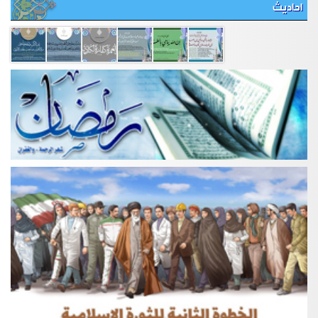
احاديث