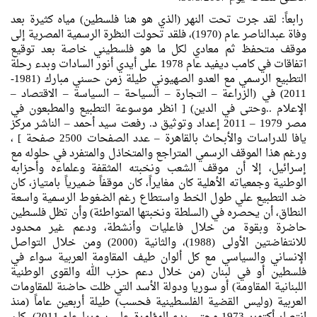
رابعاً: لقد جرت تحت النهر (الذي هو هنا فلسطين) مياه كثيرة بعد
وفاة عبدالناصر عام (1970)، فلقد تحولت النظرة الرسمية المصرية إلى
موقف متحفظ ثم معادي لكل ما هو فلسطيني خاصة بعد توقيع
اتفاقات في كامب ديفيد عام 1978 على أيدي أنور السادات وبدء رحلة
التطبيع الرسمي مع العدو الصهيوني طيلة زمن حسني مبارك (1981-
2011) في (الزراعة – التجارة – السياحة – السياسة – الاقتصاد –
الإعلام ..وحتى في الدين) [ انظر موسوعة التطبيع والمطبعون في
مصر 1979 – 2011 إعداد وتوثيق د. رفعت سيد أحمد – الناشر مركز
يافا للدراسات والأبحاث بالقاهرة – عدد الصفحات 2500 صفحة ] ،
ورغم هذا الموقف الرسمي المتراجع والمتخاذل والمتفرد في حلوله مع
إسرائيل، إلا أن موقف الشعب ونخبته المثقفة وعلماءه وأحزابه
الوطنية وجمعياته الأهلية كان مغايراً، كان موقفاً ضميرياً بامتياز، كان
ضد التطبيع علي طول الخط واستطاع رغم الضغوط الرسمية واسعة
النطاق، أن يحصره في (السلطة ونخبتها المتواطئة) وأن تظل فلسطين
حاضرة وبقوة من خلال فاعليات وأنشطة، ودعم غير محدود
للانتفاضتين الأولى (1988)، والثانية (2000) ومن خلال التواصل
الإنساني والسياسي مع كل ألوان طيف المقاومة العربية سواء في
فلسطين أو في لبنان (من خلال دعم حزب الله والقوى الوطنية
اللبنانية المقاومة) أو سوريا ودولة الأسد التي ظلت حاضنة للمقاومات
العربية (وليس القضية الفلسطينية فحسب) طيلة أربعين عاماً (منذ