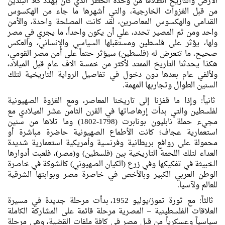
الأرض والتاريخ انطلاقاً من وحدة الخطر الذي كان يهدد كلا البلدين
من قبل الغزوات الخارجية، والتي أشهرها ما جاء من الهكسوس
القدامى والهكسوس المعاصرين، لقد كانت المصلحة واحدة، والأمن
واحد ومن ثم المصير تحدد، علي أن يكون واحداً، ما يجري في مصر
ولها، يؤثر على فلسطين ومستقبلها السياسي والإنساني، والعكس
صحيح، ما تتعرض له (فلسطين) سيؤثر حتماً على أمن مصر القومي،
هكذا يحدثنا التاريخ الممتد لأكثر من خمسة آلاف عام قبل الميلاد،
ولألفي عام بعدها دون دخول في تفاصيل الرواية التاريخية لتلك
السنين الطوال وتجاربها المهمة.
ثانياً: وإذا ما قفزنا إلى تاريخنا المعاصر، ومع الغزوة الصهيونية
لفلسطين والتي بدأت إرهاصاتها في القرن الثامن عشر الميلادي مع
مجيء حملة نابليون بونابرت (1798-1802) وما تلاها من سنين
استعمارية عجاف؛ كانت الأطماع الصهيونية حاضرة مباشرة أو
محمولة على روافع بريطانية وفرنسية وأمريكية استعمارية شديدة
العداء لتلك اللحمة التاريخية بين (فلسطين) و(مصر)، فلعبت أدوارها
الخبيثة في تفكيكها وفي زرع (الكيان الصهيوني) كالشوكة في خاصرة
الوطن العربي الكبير وبالأخص في خاصرة مصر وبوابتها الشرقية
للعالم ولآسيا.
ثالثاً: مع ثورة تموز/يوليو 1952، بدأت مرحلة جديدة في مسيرة
العلاقات الفلسطينية – المصرية مرحلة قائمة على المشاركة الكاملة
سياسياً وعسكرياً من قبل مصر في كافة ملفات القضية، وهي مرحلة