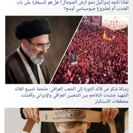
لماذا تتّجه إسرائيل نحو أرض الصومال؟ هل هو للسيطرة على باب
المندب أم لمشروع جيوسياسي أوسع؟
رسالة شكر من قائد الثورة إلى الشعب العراقي: ملحمة تشييع القائد
الشهيد جسّدت التلاحم بين الشعبين العراقي والإيراني وأفشلت
مخططات الاستكبار