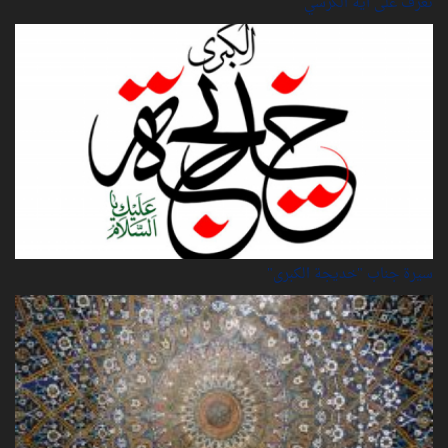
تعرف على آية الكرسي
سيرة‌ جناب "خديجة‌ الكبرى"