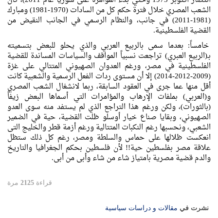
انتصار أكتوبر 1973 وحتي بدء المؤامرة على سوريا عام 2011)، كان
الشعب المصري خلال فترة حكم كل من السادات (1970-1981) ومبارك
(1981-2011) في جانب، والنظام الرسمي في الجانب النقيض من
القضية الفلسطينية.
خامساً: بعدما سمى بالربيع العربي والذي يحلو للبعض بتسميته
بـ(الربيع العبري) تراجعت نسبياً المواقف والسياسات المساندة للقضية
الفلسطينية في مصر، ورغم العدوان الصهيوني المتتالي على غزة
(2009-2012-2014) إلا أن مستوى ردات الفعل الرسمية والشعبية كانت
أقل منها عما جرى في العقود السابقة، ربما لانشغال الشعب المصري
و(العربي) بملفات الإرهاب والمؤامرات التي أسماها البعض زيفاً
(بالثورات)، ولكن ورغم هذا التراجع الذي لم يستفد منه سوى العدو
الصهيوني، وبقايا صناع خيار أوسلو ظلت القضية، حية في الضمير
الشعبي، ونحسبها رغم النكبات المتتالية ورغم أزمة قطر والخليج التى
انعكست ظلالها على حماس والسلطة ومصر، رغم كل ذلك ستظل
علاقة مصر بفلسطين حية!! لأن فلسطين بحكم الجغرافيا والتاريخ
والدم قضية مصرية بامتياز شاء من شاء وأبى من أبى.
قراءة
2125
مرة
نشرت في
مقالات و دراسات سياسية