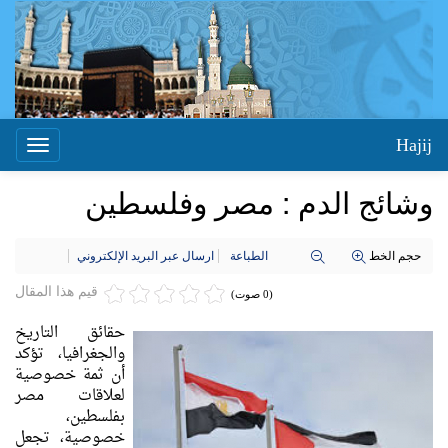
Hajij
Toggle
igation
وشائج الدم : مصر وفلسطين
حجم الخط
الطباعة
ارسال عبر البريد الإلكتروني
قيم هذا المقال
(0 صوت)
حقائق التاريخ
والجغرافيا، تؤكد
أن ثمة خصوصية
لعلاقات مصر
بفلسطين،
خصوصية، تجعل