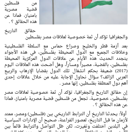
من فلسطين
قضية مصرية
بامتياز، فماذا عن
هذه الحقائق ؟ .
حقائق التاريخ
والجغرافيا تؤكد أن ثمة خصوصية لعلاقات مصر بفلسطين
بعد أزمة قطر والخليج وصراع حماس مع السلطة الفلسطينية
وخلافات الجميع مع الدول المحيطة بفلسطين، في هذه الأجواء
يتجدد الحديث هذه الأيام عن علاقات الدول المركزية المحيطة
بفلسطين، بالقضية، مصيراً ومساراً، وهل أضحت هذه العلاقات اليوم
(2017) ضعيفة بحكم انشغال تلك الدول بقضايا الإرهاب والربيع
العربي الزائف؟ سؤال نحاول الإجابة عليه من خلال علاقات إحدى
أهم دول المنطقة بفلسطين، إنها مصر .
إن حقائق التاريخ والجغرافيا، تؤكد أن ثمة خصوصية لعلاقات مصر
بفلسطين، خصوصية، تجعل من فلسطين قضية مصرية بامتياز، فماذا
عن هذه الحقائق ؟ .
أولاً: يحدثنا التاريخ أن الترابط التاريخي بين (فلسطين) ومصر، ممتد
لأزمان ما قبل التاريخ، لعصور الفراعنة، صحيح أن الإدارات السياسية
في البلدين اختلفت وتغيرت، لكن ظل التواصل والترابط قائماً بين