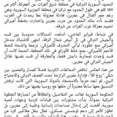
الحدود السورية التركية في منطقة شرق الفرات عن المعركة، أكثر من
380 كلم هي طول الحدود مع تركيا في منطقة الجزيرة السورية، وهي
رغم جمر القتال في عفرين، هادئة معزولة عمّا يحدث في الغرب،
فقسد نأت بتلك الحدود عن حرب عفرين واختارت بضغط أميركي
تحييد معركة غرب الفرات عن شرقه.
في شباط/ فبراير الماضي، اندلعت اشتباكات حدودية بين قسد
والجيش التركي في تل أبيض شمال الرقة، انتهى الاشتباك بتدخل
أميركي منع تطوره، ليأتي التصرف الأميركي، ترجمة واضحة للخط
الأحمر الأميركي، بمنع خلط الأوراق في تلك المنطقة، الحجة كانت أن
قسد وُجدت لمحاربة داعش فقط، والمفارقة أن قسد نفسها تقاتل
الجيش التركي في عفرين.
من هنا، انعكس تناقض التحالفات الكردية فصلاً للمسار والمصير، بين
شقّي "روج آفا"، فإدارة عفرين الرازحة تحت القصف التركي والاجتياح
البري، لم تجد حرجاً بالاستنجاد بالدولة السورية، التي كانت ترفض
التنسيق معها سابقاً معتبرةً أن حلفها مع روسيا يغنيها عن ذلك.
الحكومة السورية تعالت عن التفاصيل، وانطلاقاً من اعتبارها الخطوة
التركية عدواناً، بدأت مشاورات بين قيادات كردية وجهات أمنية
سورية، أفضت إلى إدخال مساعدات إنسانية وطبية إلى عفرين، بل
تطوّر الأمر إلى دعم لوجستي عسكري، تمثّل بنقل مقاتلين كرد من
الجزيرة السورية إلى عفرين. هذا التشاور والتنسيق، أفضى في نهاية