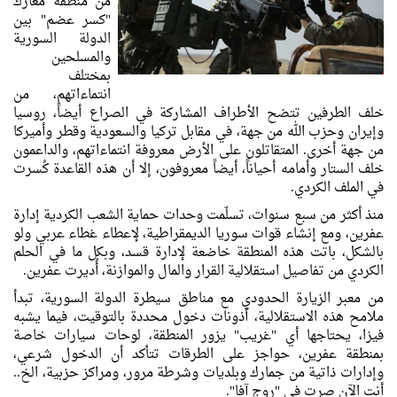
من منطقة معارك
"كسر عضم" بين
الدولة السورية
والمسلحين
بمختلف
انتماءاتهم، من
خلف الطرفين تتضح الأطراف المشاركة في الصراع أيضاً، روسيا
وإيران وحزب الله من جهة، في مقابل تركيا والسعودية وقطر وأميركا
من جهة أخرى. المتقاتلون على الأرض معروفة انتماءاتهم، والداعمون
خلف الستار وأمامه أحياناً، أيضاً معروفون، إلا أن هذه القاعدة كُسرت
في الملف الكردي.
منذ أكثر من سبع سنوات، تسلّمت وحدات حماية الشعب الكردية إدارة
عفرين، ومع إنشاء قوات سوريا الديمقراطية، لإعطاء غطاء عربي ولو
بالشكل، باتت هذه المنطقة خاضعة لإدارة قسد، وبكل ما في الحلم
الكردي من تفاصيل استقلالية القرار والمال والموازنة، أُديرت عفرين.
من معبر الزيارة الحدودي مع مناطق سيطرة الدولة السورية، تبدأ
ملامح هذه الاستقلالية، أذونات دخول محددة بالتوقيت، فيما يشبه
فيزا، يحتاجها أي "غريب" يزور المنطقة، لوحات سيارات خاصة
بمنطقة عفرين، حواجز على الطرقات تتأكد أن الدخول شرعي،
وإدارات ذاتية من جمارك وبلديات وشرطة مرور، ومراكز حزبية، الخ..
أنت الآن صرت في "روج آفا".