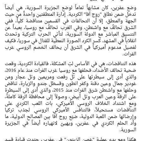
وضع عفرين، كان مشابهاً تماماً لوضع الجزيرة السورية، هي أيضاً
تدخل ضمن نطاق "روج آفا" الكردية. إدارة المنطقتين واحدةٌ من حيث
الجهة والمنطق، إلا أن التحالفات في القسمين متناقضة كلياً، ففي
الشرق تحالفٌ مع واشنطن، وفي الغرب تحالفٌ مع روسيا، بعيداً عن
التنسيق المباشر مع الدولة السورية، لتأتي الحرب التركية وتحدث
انقلاباً في المشهد. كسر الكرد الصورة النمطية للقتال في سوريا، فكيف
لفصيل مدعوم أميركياً في الشرق أن يحالف الخصم الروسي غرب
الفرات.
هذه التناقضات، هي في الأساس لبّ المشكلة، فالقيادة الكردية، وقعت
ضحية تحالف الأضداد، فحلفها مع روسيا غرب الفرات منذ عام 2016،
والذي أدى إلى سيطرتها على تل رفعت ومريمين وتل عجار ومن
غودير جمال وعين دقنة وكفر انطون وقسطل جندو والزيارة، تناقض
وحلفها مع واشنطن شرق الفرات منذ 2015، والذي أدى إلى السيطرة
على الرقة وعين العرب وتل أبيض، وصولاً إلى محافظة الرقة كاملةً،
ومع اشتداد الخلاف الروسي الأميركي، بات اللعب الكردي على
التناقضات مستحيلاً، فالتنافس الأميركي الروسي لجذب تركيا
وإرضائها ضمن اللعبة الدولية، ضيّع روج آفا بين المصالح الدولية، ما
وأد الحلم الكردي في عفرين، ويهيئ لانهياره أيضاً في الجزيرة
السورية.
هكذا ومع بدء عملية "غصن الزيتون" في عفرين، حيّدت قيادة قسد