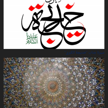
سيرة‌ جناب "خديجة‌ الكبرى"