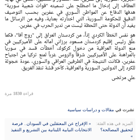
المطاف إلى إدخال ما اصطلح على تسميته "قوات شعبية سورية"
هدفها الدفاع عن المواطن السوري في عفرين بحسب التوصيف
الدقيق للحكومة السورية، التي اختارته بعناية، وفيه من الرسائل ما
يفيد أن الدولة حتى اللحظة ليست من تدير الحرب في عفرين.
هو نفس الخطأ الكردي إذاً، من كردستان العراق إلى "روج آفا"، فكما
علّق رئيس إقليم كردستان مسعود برزاني آماله على الأميركيين في
منع الدولة العراقية من دخول كركوك، أخطأت قسد في سوريا
بالمراهنة على الأميركيين شرقاً والروس غرباً لمنع تركيا من اجتياح
عفرين، فكانت النتيجة في الطرفين العراقي والسوري، عودة خجولة
للكرد إلى الدولتين السورية والعراقية، كآخر قشة تنقذ الغريق.
علي مرتضى
قراءة
1830
مرة
نشرت في
مقالات و دراسات سياسية
المزيد في هذه الفئة:
« الإفراج عن المعتقلين في السودان.. فرصة
لتحقيق المصالحة؟
الانتخابات النيابية اللبنانية بين التشريع و التنفيذ
»