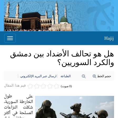
Hajij
Toggle
igation
هل هو تحالف الأضداد بين دمشق
والكرد السوريين؟
حجم الخط
الطباعة
ارسال عبر البريد الإلكتروني
قيم هذا المقال
(0 صوت)
على طول
الخارطة السورية،
شكلت النزاعات
المسلحة في أكثر