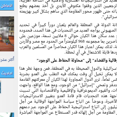
ديد من استراتيجياته العسكرية والأمنية في الساحة العربية،
الأماكن 
جعيين الذين وقفوا مكتوفي الأيدي بل أخذ بعضهم يطبّع
ياته حتى ظهور محور المقاومة الذي ساهم بشكل كبير بهزيمته
سرائيلي".
ة الدولة في المنطقة والعالم يلعبان دوراً كبيراً في تحديد
ان الصهيوني يواجه العديد من التحديات في هذا الصدد، فحدوده
محاطة بالدول العربية والإسلامية، ويبلغ عدد سكان هذا الكيان حوالي 8 ملايين نسمة، موزعين على
مساحة الأرض 28023 كيلومتراً مربعاً، محاصرين بما مجموعه 968 كيلومتراً من الحدود مع مصر والأردن
، لذلك يمكن اعتبار هذا الكيان محاصراً من المسلمين والعرب
ها قابلة للاشتعال في أي لحظة.
أٌكثر عشر
لوقائية والقضاء" إلى "محاولة الحفاظ على الوجود"
إسرائيلية والدول المحيطة به في المنطقة، فمن وجهة نظر هذا
احاديث
ولا يمكن تخيل أي وقت يمكنك فيه التغلب على العدو بضربة
س تماماً، ترى الدول المجاورة لهذا الكيان أن معركتهم القادمة
تدمّر وتمحي "إسرائيل" من الوجود، ومع هذا الواقع، واجهت
ت، والقيود الديموغرافية والإقليمية والاقتصادية التي تسببت
هة هذه التحديات قام قادة العدو بتغيير الاستراتيجيات
خيرة، وعوضاً عن اتباع سياسة المواجهة الوقائية من أجل
يليون إلى اتباع استراتيجية الحفاظ على الوجود عبر دعمهم
المقاومة من أجل إلهائه قدر المستطاع عن المواجهة المباشرة