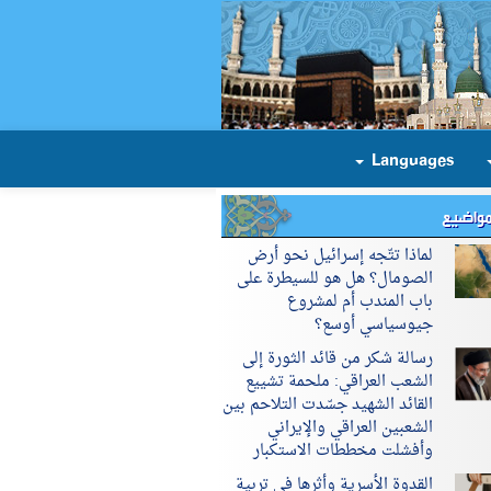
Languages
مواضيع
لماذا تتّجه إسرائيل نحو أرض
الصومال؟ هل هو للسيطرة على
باب المندب أم لمشروع
جيوسياسي أوسع؟
رسالة شكر من قائد الثورة إلى
الشعب العراقي: ملحمة تشييع
القائد الشهيد جسّدت التلاحم بين
الشعبين العراقي والإيراني
وأفشلت مخططات الاستكبار
القدوة الأسرية وأثرها في تربية