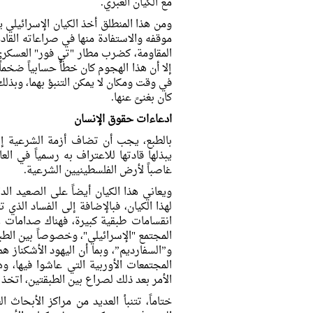
مع الكيان العبري.
ومن هذا المنطلق أخذ الكيان الإسرائيلي ي
موقفه والاستفادة منها في صراعاته الق
المقاومة، كضرب مطار "تي فور" العسكري 
إلا أن هذا الهجوم كان خطأً حسابياً ضخماً
في وقت ومكان لا يمكن التنبؤ بهما، وبذ
كان بغنىً عنها.
ادعاءات حقوق الإنسان
بالطبع، يجب أن تضاف أزمة الشرعية إلى
يبذلها قادتها للاعتراف به رسمياً في العا
غاصباً لأرض الفلسطينيين الشرعية.
ويعاني هذا الكيان أيضاً على الصعيد الد
لهذا الكيان، فبالإضافة إلى الفساد الذي 
انقسامات طبقية كبيرة، فهناك صدامات ل
المجتمع "الإسرائيلي"، وخصوصاً بين الطب
و”السفارديم”، وبما أن اليهود الأشكناز 
المجتمعات الأوربية التي عاشوا فيها، و
الأمر بعد ذلك لصراع بين الطبقتين، اتخ
ختاماً، تتنبأ العديد من مراكز الأبحاث 