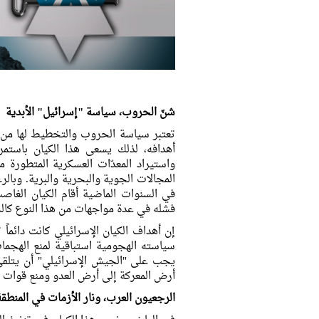
شنّ الحروب، سياسة "إسرائيل" الأبدية
تعتبر سياسة الحروب والتخطيط لها من أ
أهدافه، لذلك يسعى هذا الكيان باستمر
واستيراد المعدّات العسكرية المتطور
المجالات الجوية والبحرية والبرية. وبا
في السنوات الماضية أقام الكيان الغا
فشله في عدة مواجهات من هذا النوع كالحرب التي استمرت 33 يوماً م
إن أهداف الكيان الإسرائيلي كانت دائما
سياسته الهجومية استباقية لمنع الهجمات 
يجب على "الجيش الإسرائيلي" أن يتلقى 
أرض المعركة إلى أرض العدو ومنع قوات 
الرجعيون العرب، ونار الأزمات في المنطقة