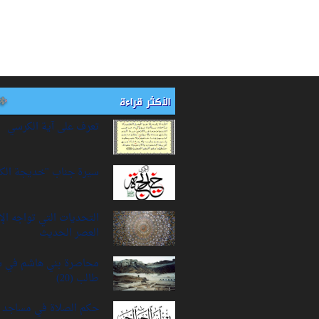
الأكثر قراءة
تعرف على آية الكرسي
سيرة‌ جناب "خديجة‌ الك
التحديات التي تواجه ال
العصر الحديث
محاصرة بني هاشم في 
طالب (20)
حكم الصلاة في مساجد ا