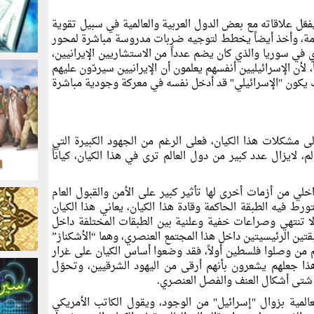
فعّل علاقاته مع بعض الدول العربية والعالمية في سبيل تقوية
ادمة، وأخذ أيضاً يخطط لتوجيه ضربات مدروسة مباشرة لمحور
في سوريا والذي كان يضم عدداً من الاستشاريين الإيرانيين،
، لأن الإسرائيليين أنفسهم يعلمون أن الإيرانيين سيردّون عليهم
لك يكون "الإسرائيلي" قد أدخل نفسه في معركة وجودية مباشرة
 مشكلات هذا الكيان، فعلى الرغم من الجهود الكبيرة التي
لم، لايزال عدد كبير من دول العالم ترى في هذا الكيان، كياناً
اخلي من أزمات أخرى لها تأثير كبير على الأمن والقبول العام
تتورط فيه الطبقة الحاكمة وقادة هذا الكيان، يعاني هذا الكيان
ا تنتهي وصراعات خفية وعلنية بين الطبقات المختلفة داخل
قتين الرئيسيتين داخل هذا المجتمع العنصري، وهما “الأشكناز”
هم من وصلوا فلسطين أولاً، فقد وضعوا أساس الكيان على غرار
هذا جعلهم يشعرون بأنهم أرقى من اليهود الشرقيين، وتحوّل
ذ شتى أشكال العنف والفصل العنصري.
العالمية بزوال "إسرائيل" من الوجود، ويقول الكاتب الأمريكي