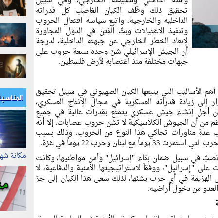
وأمنه الداخلي ومحيطه الخارجي، وفي سبيل
تحقيق ذلك وظّف الكيان الغاصب كل قدراته
الداخلية والخارجية، واتبع سياسة افتعال الحروب
وتنفيذ الاغتيالات وبثّ الفتن في الدول المجاورة
لإبعاد الخطر الخارجي عن جبهته الداخلية، لدرجة
أن الجيش الإسرائيلي شنّ وحده سبعة حروب على
جبهات مختلفة منذ اغتصابه لأرض فلسطين.
هم الأساليب التي يتبعها الكيان الصهيوني في سبيل تحقيق
المناسب
ار إلى زيادة قدراته العسكرية في مجال الإنتاج العسكري،
ة من أجل إنشاء جيش عسكري يتمتع بقدرات عالية في جميع
لرغم من أن الجيوش الكلاسيكية لا تشن حروب عصابات، إلا أنه
صب عدة مناورات تحاكي هذا النوع من الحروب، وذلك بسبب
ع لبنان وحرب 22 يوماً في غزة.
مكانة شه
ً تصبّ في سبيل ضمان بقاء "إسرائيل" وأمن مواطنيها، وكانت
على "إسرائيل"، ووفقاً لاستراتيجيتها الأمنية والدفاعية، لا
الهزيمة في أي حرب يشنّها، لذلك سعى هذا الكيان إلى جرّ
العدو من دخول أراضيه.