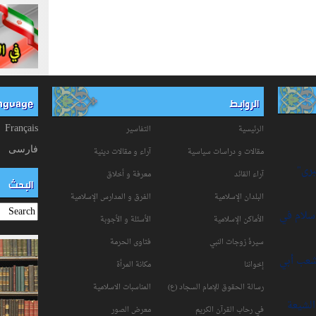
الروابط
anguage
الرئيسية
التفاسیر
Français
فارسی
مقالات و دراسات سياسية
آراء و مقالات دينية
برى"
آراء القائد
معرفة و أخلاق
البحث
البلدان الإسلامية
الفرق و المدارس الإسلامية
إسلام في
الأماكن الإسلامية
الأسئلة و الأجوبة
سیرۀ زوجات النبي
فتاوی الحرمة
شعب أبي
إخواننا
مكانة‌ المرأة
رسالة الحقوق للإمام السجاد (ع)
المناسبات الاسلامیة
لشيعة
في رحاب القرآن الکریم
معرض الصور