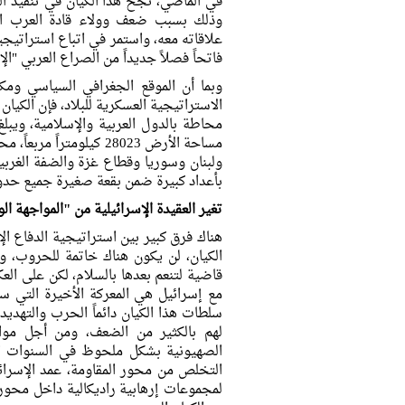
في الماضي، نجح هذا الكيان في تنفيذ الع
وذلك بسبب ضعف وولاء قادة العرب الر
علاقاته معه، واستمر في اتباع استراتيج
فاتحاً فصلاً جديداً من الصراع العربي "الإ
وبما أن الموقع الجغرافي السياسي ومكان
الاستراتيجية العسكرية للبلاد، فإن الكي
ولبنان وسوريا وقطاع غزة والضفة الغربية
بأعداد كبيرة ضمن بقعة صغيرة جميع حدود
تغير العقيدة الإسرائيلية من "المواجهة ا
هناك فرق كبير بين استراتيجية الدفاع ال
الكيان، لن يكون هناك خاتمة للحروب، 
قاضية لتنعم بعدها بالسلام، لكن على العك
مع إسرائيل هي المعركة الأخيرة التي س
سلطات هذا الكيان دائماً الحرب والتهديدا
لهم بالكثير من الضعف، ومن أجل مواج
الصهيونية بشكل ملحوظ في السنوات الأ
التخلص من محور المقاومة، عمد الإسرائ
لمجموعات إرهابية راديكالية داخل محور 