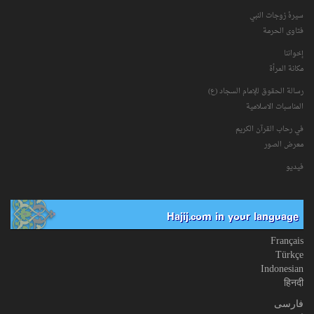
سیرۀ زوجات النبي
فتاوی الحرمة
إخواننا
مكانة‌ المرأة
رسالة الحقوق للإمام السجاد (ع)
المناسبات الاسلامیة
في رحاب القرآن الکریم
معرض الصور
فیدیو
Hajij.com in your language
Français
Türkçe
Indonesian
हिनदी
فارسی