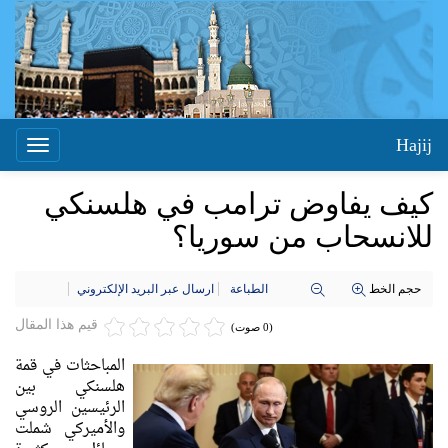
Hajij
Toggle
igation
كيف يفاوض ترامب في هلسنكي
للانسحاب من سوريا؟
حجم الخط
الطباعة
ارسال عبر البريد الإلكتروني
قيم هذا المقال
(0 صوت)
المباحثات في قمة
هلسنكي بين
الرئيسين الروسي
والأميركي شملت