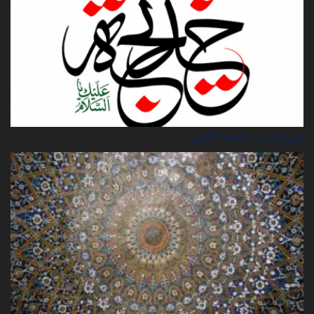
سيرة‌ جناب "خديجة‌ الكبرى"