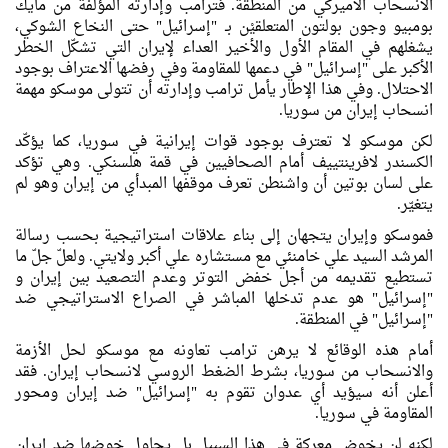
الانسحاب الأميركي من المنطقة. فترامب وإدارته المؤلفة من مايك
بومبيو وجون بولتون المتعلقيْن بـ "إسرائيل" حتى النخاع الشوكي،
يشغلهم في المقام الأول والأخير العداء لإيران التي تشكّل الخطر
الأكبر على "إسرائيل" في دعمها للمقاومة وفي رفضها الاعتراف بوجود
الاحتلال. وفي هذا الإطار يأمل ترامب وإدارته أن تتولى موسكو مهمة
انسحاب إيران من سوريا.
لكن موسكو لا تعترف بوجود قوات إيرانية في سوريا، كما يؤكّد
الكسندر لافرينتييف أمام الصحافيين في قمة هلسنكي. وهي تؤكد
على لسان بوتين أن واشنطن تعرف موقفها المبدأي من إيران وهو لم
يتغيّر.
فموسكو وإيران يتجهان إلى بناء علاقات استراتيجية بحسب رسالة
المرشد السيد علي خامنئي مع مستشاره علي أكبر ولايتي. ولعلّ جلّ ما
تستطيع تقديمه من أجل خفض التوتر وعدم التصعيد بين إيران و
"إسرائيل" هو عدم تدخلها المباشر في الصراع الاستراتيجي ضد
"إسرائيل" في المنطقة.
أمام هذه الوقائع لا يرهن ترامب تعاونه مع موسكو لحل الأزمة
والانسحاب من سوريا، بشرط الضغط الروسي لانسحاب إيران. فقد
أعلن أنه سيؤيد أي عدوان تقوم به "إسرائيل" ضد إيران ومحور
المقاومة في سوريا.
لكنه لن يخوض معركة في هذا السبيل بل يحاول خوضها ضد إيران