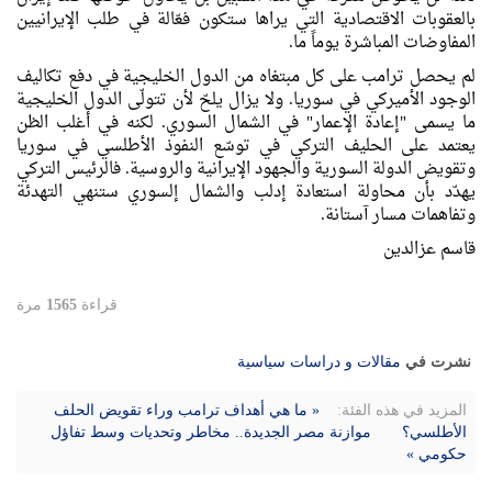
بالعقوبات الاقتصادية التي يراها ستكون فعّالة في طلب الإيرانيين
المفاوضات المباشرة يوماً ما.
لم يحصل ترامب على كل مبتغاه من الدول الخليجية في دفع تكاليف
الوجود الأميركي في سوريا. ولا يزال يلحّ لأن تتولّى الدول الخليجية
ما يسمى "إعادة الإعمار" في الشمال السوري. لكنه في أغلب الظن
يعتمد على الحليف التركي في توسّع النفوذ الأطلسي في سوريا
وتقويض الدولة السورية والجهود الإيرانية والروسية. فالرئيس التركي
يهدّد بأن محاولة استعادة إدلب والشمال إلسوري ستنهي التهدئة
وتفاهمات مسار آستانة.
قاسم عزالدين
قراءة
1565
مرة
نشرت في
مقالات و دراسات سياسية
المزيد في هذه الفئة:
« ما هي أهداف ترامب وراء تقويض الحلف
الأطلسي؟
موازنة مصر الجديدة.. مخاطر وتحديات وسط تفاؤل
حكومي »