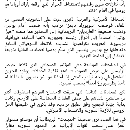
بأنه تنازلات سوى رفضهم لاستئناف الحوار الذي أوقفه باراك أوباما مع
روسيا في العام 2014.
الصحافة الأميركية والغربية الكبرى لعبت على التخويف النفسي من
اللقاء، فوصفت "نيويورك تايمز" ترامب بأنه ضعيف أمام بوتين،
وذهبت صحيفة "الغارديان" البريطانية إلى التحذير مما سمته "حيَل
بوتين" استناداً إلى أقوال رئيسة جمهورية لاتفيا السابقة فيرافيك
فرينبيرغا المعروفة بكراهيتها الشديدة للاتحاد السوفياتي السابق
وتعاطفها مع بوريس يلتسين الذي سلّم روسيا لعصابات المافيا بذريعة
الانتقال إلى الواحة الغربية.
في المباحثات الموسّعة وفي المؤتمر الصحافي الذي تلاها، حرص
الرئيسان على عرض العموميات لمنع تغذية الحملات بوقود الحريق
المشتعل في وجه ترامب "حتى إذا أخذنا موسكو يعيبون علينا أننا لم
نأخذ بطرسبورغ أيضاً" بحسب تعبيره.
لكن المحادثات الثنائية التي سبقت الاجتماع الموسّع استغرقت أكثر
من ساعتين للتفاهم على بعض الملفات الحسّاسة على الأرجح وكانت
بداية جيّدة للجميع وفق تعليق ترامب، وقد يكون في طليعتها الحل
الروسي للأزمة السورية والانسحاب الأميركي.
في هذا الصدد ترى صحيفة "اندبندت" البريطانية أن موسكو ستتولى
العمل على سحب القوات الإيرانية من الحدود السورية مقابل