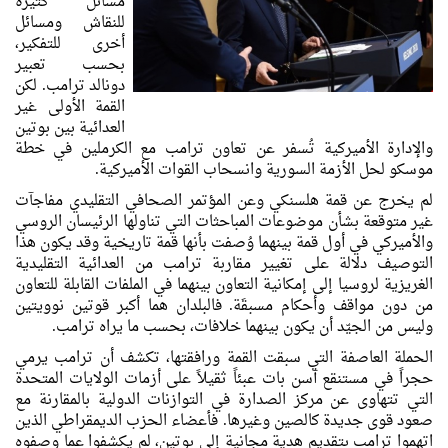
مسائل كثيرة
للنقاش ومسائل
أخرى للتفكير،
بحسب تعبير
دونالد ترامب. لكن
القمة الأولى غير
العدائية بين بوتين
والإدارة الأميركية تُسفر عن تعاون ترامب مع الكرملين في خطة
موسكو لحل الأزمة السورية وانسحاب القوات الأميركية.
لم يخرج عن قمة هلسنكي وعن المؤتمر الصحافي التقليدي مفاجآت
غير متوقعة بشأن موضوعات المباحثات التي تناولها الرئيسان الروسي
والأميركي في أول قمة بينهما وُصفت بأنها قمة تاريخية وقد يكون هذا
التوصيف دلالة على تغيير مقاربة ترامب من العدائية التقليدية
الغريزية لروسيا إلى إمكانية التعاون بينهما في الملفات القابلة للتعاون
من دون مواقف وأحكام مسبقَة. فالبلدان هما أكبر قوتين نوويتين
وليس من الجيّد أن يكون بينهما خلافات، بحسب ما يراه ترامب.
الحملة العاصفة التي سبقت القمة ورافقتها، تكشف أن ترامب يرمي
حجراً في مستنقع آسن بات عبئاً ثقيلاً على أزمات الولايات المتحدة
التي تتهاوى عن مركز الصدارة في التوازنات الدولية بالمقارنة مع
صعود قوى جديدة كالصين وغيرها. فأعضاء الحزب الديمقراطي الذين
اتهموا ترامب بتقديم هدية مجانية إلى بوتين، لم يكشفوا عما وصفوه