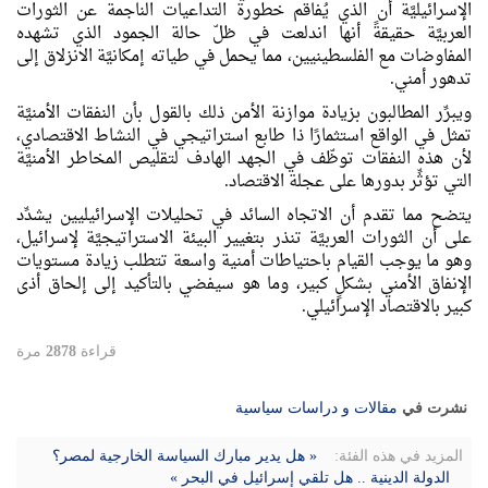
الإسرائيليَّة أن الذي يُفاقم خطورة التداعيات الناجمة عن الثورات
العربيَّة حقيقةً أنها اندلعت في ظلّ حالة الجمود الذي تشهده
المفاوضات مع الفلسطينيين، مما يحمل في طياته إمكانيَّة الانزلاق إلى
تدهور أمني.
ويبرِّر المطالبون بزيادة موازنة الأمن ذلك بالقول بأن النفقات الأمنيَّة
تمثل في الواقع استثمارًا ذا طابع استراتيجي في النشاط الاقتصادي،
لأن هذه النفقات توظّف في الجهد الهادف لتقليص المخاطر الأمنيَّة
التي تؤثِّر بدورها على عجلة الاقتصاد.
يتضح مما تقدم أن الاتجاه السائد في تحليلات الإسرائيليين يشدِّد
على أن الثورات العربيَّة تنذر بتغيير البيئة الاستراتيجيَّة لإسرائيل،
وهو ما يوجب القيام باحتياطات أمنية واسعة تتطلب زيادة مستويات
الإنفاق الأمني بشكلٍ كبير، وما هو سيفضي بالتأكيد إلى إلحاق أذى
كبير بالاقتصاد الإسرائيلي.
قراءة
2878
مرة
نشرت في
مقالات و دراسات سياسية
المزيد في هذه الفئة:
« هل يدير مبارك السياسة الخارجية لمصر؟
الدولة الدينية .. هل تلقي إسرائيل في البحر »