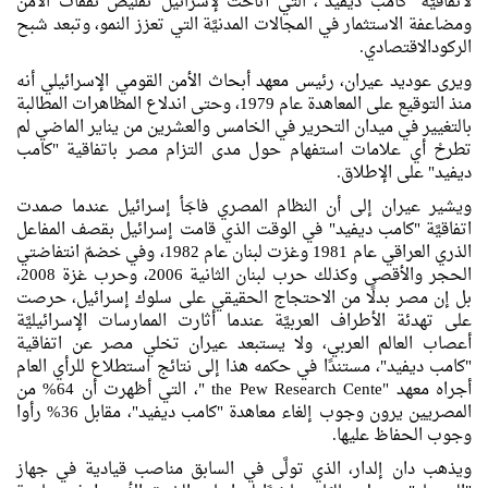
لاتفاقيَّة "كامب ديفيد"، التي أتاحت لإسرائيل تقليص نفقات الأمن
ومضاعفة الاستثمار في المجالات المدنيَّة التي تعزز النمو، وتبعد شبح
الركودالاقتصادي.
ويرى عوديد عيران، رئيس معهد أبحاث الأمن القومي الإسرائيلي أنه
منذ التوقيع على المعاهدة عام 1979، وحتى اندلاع المظاهرات المطالبة
بالتغيير في ميدان التحرير في الخامس والعشرين من يناير الماضي لم
تطرحْ أي علامات استفهام حول مدى التزام مصر باتفاقية "كامب
ديفيد" على الإطلاق.
ويشير عيران إلى أن النظام المصري فاجَأ إسرائيل عندما صمدت
اتفاقيَّة "كامب ديفيد" في الوقت الذي قامت إسرائيل بقصف المفاعل
الذري العراقي عام 1981 وغزت لبنان عام 1982، وفي خضمّ انتفاضتي
الحجر والأقصى وكذلك حرب لبنان الثانية 2006، وحرب غزة 2008،
بل إن مصر بدلًا من الاحتجاج الحقيقي على سلوك إسرائيل، حرصت
على تهدئة الأطراف العربيَّة عندما أثارت الممارسات الإسرائيليَّة
أعصاب العالم العربي، ولا يستبعد عيران تخلي مصر عن اتفاقية
"كامب ديفيد"، مستندًا في حكمه هذا إلى نتائج استطلاع للرأي العام
أجراه معهد "the Pew Research Cente "، التي أظهرت أن 64% من
المصريين يرون وجوب إلغاء معاهدة "كامب ديفيد"، مقابل 36% رأوا
وجوب الحفاظ عليها.
ويذهب دان إلدار، الذي تولَّى في السابق مناصب قيادية في جهاز