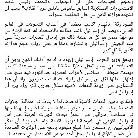
وحجم التهديدات على كل الجبهات، وتحدث رئيس شعبة
الاستخبارات العسكريَّة السابق عاموس يادلين عن "انقلاب" يجب أن
تشهده موازنة الأمن في حال تحقَّقت التنبؤات
السوداويَّة" بانهيار "كامب ديفيد" في أعقاب التحولات في العالم
العربي، ويعتبر أن إسرائيل باتت مطالبةً بالاستعداد لمراكمة الردْع في
مواجهة مصر مع كل ما يعنيه ذلك من إدخال تغييرات جذريَّة على
بنية الجيش الإسرائيلي وانتشاره، وهذا ما يعني زيادة حجم موازنة
الأمن بشكلٍ كبير.
ويتفق وزير الحرب الإسرائيلي إيهود براك مع أولئك الذين يرون أن
التحولات في مصر تمثل خطرًا حقيقيًّا على مصير معاهدة "كامب
ديفيد"، متوقعًا أن تتنافس الأحزاب المصريَّة بعد الثورة فيما بينها على
إظهار عدائها لكل من إسرائيل والولايات المتحدة، ويرى براك أن هذا
السيناريو يعني زيادة النفقات الأمنيَّة بشكلٍ جذري، لكن براك يرى أن
إسرائيل ليس
بإمكانها تأمين النفقات الأمنيَّة لوحدها، لذا لا يتردَّد في مطالبة الولايات
المتحدة بدفع عشرين مليار دولار إضافية لموازنة الأمن، إسهامًا منها
في مساعدة إسرائيل على تحمل تبعات الثورات العربيَّة على أمن
إسرائيل القومي في المرحلة القريبة القادمة، ولم يفت براك أن يذكِّر
الأميركيين أن استثمار هذا المبلغ سيعود بالنفع على الولايات المتحدة
"لأن ضمان تفوُّق إسرائيل يمثل أحد عوامل الاستقرار في منطقة غير