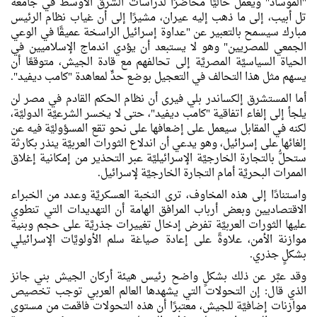
"الموساد" ويعمل حاليًا محاضرًا لدراسات الشرق الأوسط في جامعة
تل أبيب، إلى ما ذهب إليه عيران، مشيرًا إلى أن غياب نظام الرئيس
مبارك سيسمح بالتعبير عن "عداوة إسرائيل الراسخة عميقًا في الوعي
الجمعي للمصريين" وهو لا يستبعد أن يؤدي اندماج الإسلاميين في
الحياة السياسيَّة المصريَّة إلى تحالفهم مع قادة الجيش، متوقعًا أن
يسهم مثل هذا التحالف في التعجيل بوضع حدٍّ لمعاهدة "كامب ديفيد".
أما المستشرق إلكساندر بلي فيرى أن نظام الحكم القادم في مصر لن
يلجأ إلى إلغاء اتفاقية "كامب ديفيد"، حتى لا يخسر الشرعيَّة الدوليَّة،
لكنه في المقابل سيعمل على إضعافها على نحو تقع المسؤوليَّة فيه عن
إلغائها على إسرائيل، وهو يدعي أن اندلاع الثورات العربيَّة ينذر بكارثة
ستحلُّ بالتجارة الخارجيَّة الإسرائيليَّة عبر التحذير من إمكانية إغلاق
الممرات البحريَّة أمام التجارة الخارجيَّة لإسرائيل.
واستنادًا إلى هذه المخاوف، ترى النخبة العسكريَّة وعدد من الخبراء
الاقتصاديين وبعض أرباب المرافق الهامة أن التهديدات التي تنطوي
عليها الثورات العربيَّة تفرض إدخال تغييرات جذريَّة على حجم وبنية
موازنة الأمن، علاوةً على إعادة صياغة سلم الأولويَّات الإسرائيلي
بشكلٍ جذري.
وقد عبَّر عن ذلك بشكلٍ واضح رئيس هيئة أركان الجيش بني جانز
الذي قال: إن التحولات التي يشهدها العالم العربي توجب تخصيص
موازنات إضافيَّة للجيش، معتبرًا أن هذه التحولات فاقمت من مستوى