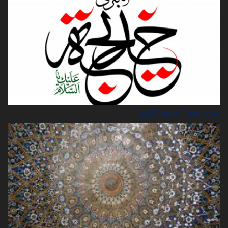
سيرة‌ جناب "خديجة‌ الكبرى"