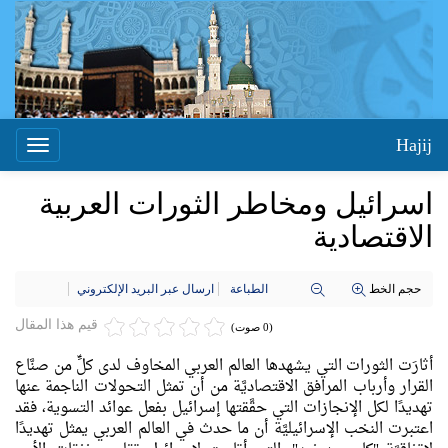
Hajij
Toggle
igation
اسرائيل ومخاطر الثورات العربية
الاقتصادية
حجم الخط
الطباعة
ارسال عبر البريد الإلكتروني
قيم هذا المقال
(0 صوت)
أثارَت الثورات التي يشهدها العالم العربي المخاوف لدى كلٍّ من صنَّاع
القرار وأرباب المرافق الاقتصاديَّة من أن تمثل التحولات الناجمة عنها
تهديدًا لكل الإنجازات التي حقَّقتها إسرائيل بفعل عوائد التسوية، فقد
اعتبرت النخب الإسرائيليَّة أن ما حدث في العالم العربي يمثل تهديدًا