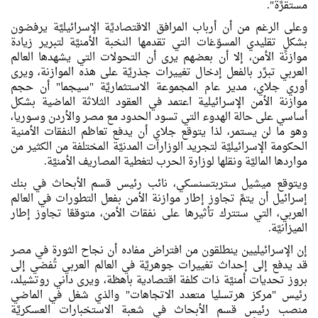
مستقرَّة".
وعلى الرغم من أن أرباب المرافق الاقتصاديَّة الإسرائيليَّة يرفضون
بشكلٍ تقليدي المسوّغات التي تقدمها النخبة الأمنيَّة لتبرير زيادة
موازنة الأمن، إلا أن بعضهم يرى أن التحولات التي يشهدها العالم
العربي تبرِّر بالفعل إدخال تغييرات جذريَّة على هذه الموازنة، ويرى
أوري جلاي، مدير عام المجموعة الاستثماريَّة "سيجما" أن حجم
موازنة الأمن الإسرائيلية اعتمد في العقود الثلاثة الماضية بشكل
أساسي على حالة الهدوء التي تسود الحدود مع مصر والأردن وسوريا،
وهو ما لن يستمر، لذا يتوقع جلاي أن يدفع تعاظم النفقات الأمنية
الحكومة الإسرائيليَّة لتجريد الوزارات المدنيَّة المختلفة من الكثير من
مواردها الماليَّة ونقلها لوزارة الحرب لتغطية المصاريف الأمنيَّة.
ويتوقع ميشيل ستربتسنسكي، نائب رئيس قسم الأبحاث في بنك
إسرائيل أن يتمَّ تجاوز إطار موازنة الأمن بفعل التطورات في العالم
العربي، التي ستترك تأثيرها على نفقات الأمن، متوقعًا تجاوز إطار
الميزانيَّة.
إن الإسرائيليين ينطلقون من افتراض مفاده أن نجاح الثورة في مصر
قد يدفع إلى إحداث تغييرات جوهريَّة في العالم العربي تُفضي إلى
بروز تحديات أمنيَّة ذات كلفة اقتصادية باهظة، ويرى داني روتشيلد،
رئيس "مركز هرتسليا متعدد الاتجاهات" والذي شغل في الماضي
منصب رئيس قسم الأبحاث في شعبة الاستخبارات العسكريَّة