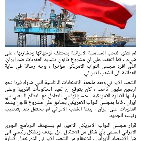
لم تتفق النخب السياسية الايرانية بمختلف توجهاتها ومشاربها ، على
شيء ، كما اتفقت على ان مشروع قانون تشديد العقوبات ضد ايران،
الذي اقره مجلس النواب الامريكي مؤخرا ، وجه رسالة في غاية
العدائية الى الشعب الايراني.
الشعب الايراني وبعد ملحمة الانتخابات الرئاسية التي شارك فيها نحو
اربعين مليون ناخب ، كان يتوقع ان تعيد الحكومات الغربية وعلى
راسها الادارة الامريكية ، حساباتها في التعامل مع النظام الشعبي في
ايران ، فاذا بمجلس النواب الامريكي يصادق على مشروع قانون يشدد
العقوبات على ايران ، بينما الشعب الايراني لم يحتفل بعد بتنصيب
رئيسه الجديد.
قرار مجلس النواب الامريكي الاخير، لم يستهدف البرنامج النووي
الايراني السلمي بأي شكل من الاشكال ، بل يهدف وبشكل رئيسي الى
شل الاقتصاد الايراني ، للانتقام من الشعب الايراني الذي خذل الادارة