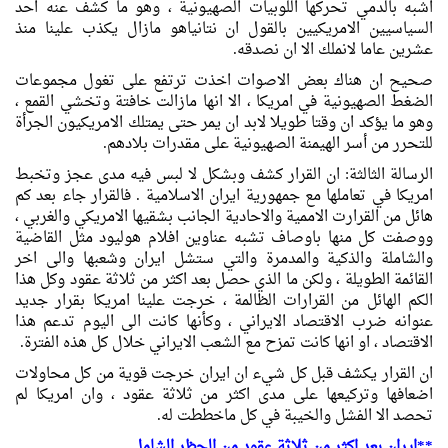
اشبه بالدمي تحركها اللوبيات الصهيونية ، وهو ما كشف عنه احد
السياسيين الامريكيين بالقول ان نتانياهو مازال يكذب علينا منذ
عشرين عاما لانملك الا ان نصدقه.
صحيح ان هناك بعض الاصوات اخذت ترتفع على تغول مجموعات
الضغط الصهيونية في امريكا ، الا انها مازالت خافتة وتخشي القمع ،
وهو ما يؤكد ان وقتا طويلا لابد ان يمر حتى يمتلك الامريكيون الجرأة
للتحرر من أسر الهيمنة الصهيونية على مقدرات بلادهم.
الرسالة الثالثة: ان القرار كشف وبشكل لا لبس فيه مدى عجز وتخبط
امريكا في تعاملها مع جمهورية ايران الاسلامية . فالقرار جاء بعد كم
هائل من القرارت الاممية والاحادية الجانب بشقيها الامريكي والغربي ،
ووصفت كل منها باوصاف تشبه عناوين افلام هوليود مثل القاضية
والشاملة والذكية والمدمرة والتي ستشل ايران وشعبها والى اخر
القائمة الطويلة ، ولكن ما الذي حصل بعد اكثر من ثلاثة عقود وكل هذا
الكم الهائل من القرارات الظالمة ، خرجت علينا امريكا بقرار جديد
عنوانه ضرب الاقتصاد الايراني ، وكأنها كانت الى اليوم تدعم هذا
الاقتصاد ، او انها كانت تمزح مع الشعب الايراني خلال كل هذه الفترة.
ان القرار يكشف قبل كل شيء ان ايران خرجت قوية من كل محاولات
اضعافها وتركيعها على مدى اكثر من ثلاثة عقود ، وان امريكا لم
تحصد الا الفشل والخيبة في كل ماخططت له.
**ايران بعد اكثر من ثلاثة عقود من الحظر الشامل