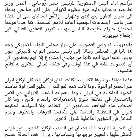
مراسم اداء اليمن الدستورية للرئيس حسن روحاني ، اتصل وزير
خارجية بريطانيا وليم هيغ بنظيره الايراني علي اكبر صالحي ودعاه
الى تعزيز التعاون بين لندن وطهران ، واتفق الجانبان على ان يلتقيا
على هامش اجتماعات الجمعية العامة للامم المتحدة ، كما حددا موعدا
لاجتماع خبراء خارجية البلدين بهدف تعزيز التعاون الثنائي قبل
اجتماع نيويورك.
والمعروف انه وقبل التصويت على قرار مجلس النواب الامريكي وجه
16 نائبا في المجلس رسالة إلى رئيس مجلس النواب الأميركي جون
بوينر، اعلنوا فيها انهم كانوا من مؤيدي المشروع إلا أنهم يعتقدون الان
أن التصويت عليه في هذا الوقت وفي شكله الحالي ستكون له نتائج
عكسية.
هذه المواقف وغيرها الكثير ، ما كانت لتُعلن لوكان بالامكان اركاع ايران
عبر الحظر او القوة ، وما كانت هذه المواقف ان تظهر للعلن لولا تماسك
الجبهة الداخلية في ايران ، وما ينعم به الشعب الايراني من الامن
والاستقرار في منطقة تموج بالاضطرابات وانعدام الامن ، وما كان
اصحاب هذه المواقف يتسابقون الى اتخاذها لولا السياسة الحكيمة
لايران في المنطقة والقائمة على مكافحة الارهاب والتطرف وعدم
التدخل في الشؤون الداخلية للدول الاخرى.
ان التجربة التاريخية اثبتت ان من الصعب اركاع الشعوب عبر فرض
الحظر عليها ، لتغيير توجهاتها وسياساتها ، بل ان هذه الحالة تصبح