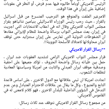
الرئيس الامريكي اوباما طالبوه فيها عدم فرض، أو النظر في عقوبات
إضافية على إيران في هذا الوقت.
الامرغير الملفت والمتوقع هو الترحيب المتسرع من قبل اسرائيل
بالقرار ، حيث رحب رئيس الوزراء الاسرائيلي بنيامين نتانياهو بقرار
مجلس النواب الامريكي وقال انه في اعقاب الانتخابات التي اجريت
في إيران، بعث مجلس النواب برسالة واضحة للنظام الإيراني مفادها
ان الضغوطات الدولية التي تمارس على إيران ستتزايد حتى توقف
ايران محاولاتها لامتلاك الأسلحة النووية!!.
**رسائل القرار الامريكي
قرار مجلس النواب الامريكي الرامي لتشديد العقوبات ضد ايران ،
حمل بين طياته رسائل واضحة الحروف ، تؤكد جميعها على احقية
وصدقية موقف ايران المبدئي والثابت من امريكا وسياستها المعادية
لتطلعات الشعوب.
اعتادت امريكا ان تبني علاقاتها مع الدول الاخرى ، على اساس قاعدة
التابع والمتبوع ، وكل ما يقال عن علاقات الاحترام المتبادل وعن عدم
التدخل في الشؤون الداخلية للبلدان الاخرى ، فهو كلام لامعنى له في
القاموس الامريكي.
من مجموع رسائل القرار الامريكي نتوقف عند ثلاث رسائل: