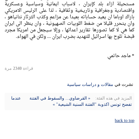
مستحيلة ازاء بلد كإيران ، لاسباب ايمانية وسياسية وعسكرية
واقتصادية وجغرافية وتاريخية وثقافية ، لذا على الرئيس الامريكي
باراك اوباما ان يعيد حساباته بعيدا عن مزاعم وكذب الثرثار نتانياهو ،
وان يتحرر قليلا من ضغط اللوبيات الصهيونية ، وان ينظر الى ايران
كما هي لا كما تصورها تقارير اعدائها ، وإلا سيجعل من امريكا مجرد
قبضة تلوح بها اسرائيل للتهديد بضرب ايران ... ولكن في الهواء.
* ماجد حاتمي
قراءة
2340
مرة
نشرت في
مقالات و دراسات سياسية
المزيد في هذه الفئة:
« القرضاوي... والسقوط في الفتنة
عندما
تفضح تونس اكذوبة "الفتنة السنية الشيعية" »
back to top