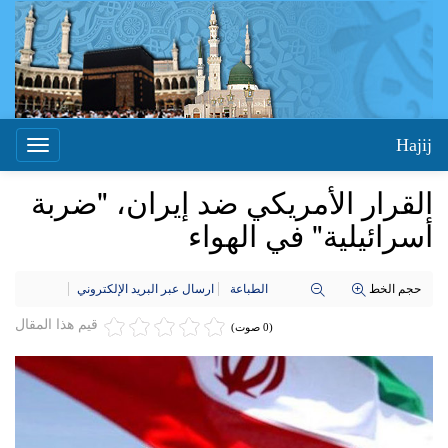
Hajij
Toggle
igation
القرار الأمريكي ضد إيران، "ضربة
أسرائيلية" في الهواء
حجم الخط
الطباعة
ارسال عبر البريد الإلكتروني
قيم هذا المقال
(0 صوت)