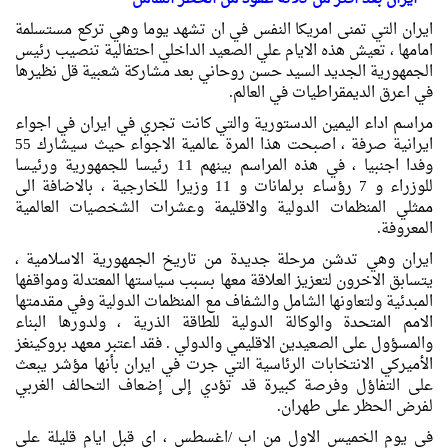
ايران التي تمنى امريكا النفس في ان تشهد يوما وهي تركع مستسلمة
امامها ، تعيش هذه الايام علي الصعيد الداخلي احتفالية تنصيب رئيس
الجمهورية الجديد السيد حسن روحاني بعد مشاركة شعبية قل نظيرها
في اعرق الديمقراطيات في العالم.
مراسم اداء اليمين الدستورية والتي كانت تجري في ايران في اجواء
ايرانية صرفة ، اصبحت هذا المرة عالمية الاجواء حيث سيشارك 55
وفدا اجنبيا ، في هذه المراسم بينهم 11 رئيسا للجمهورية ورئيسا
للوزراء و 7 رؤساء برلمانات و 11 وزيرا للخارجية ، بالاضافة الى
ممثلي المنظمات الدولية والاقليمة وعشرات الشخصيات العالمية
المعروفة.
ايران وهي تدشن مرحلة جديدة من تاريخ الجمهورية الاسلامية ،
يتسابق الاخرون لتعزيز العلاقة معها بسبب سياستها المعتدلة ومواقفها
المبدئية ولتعاونها الشامل والشفاف مع المنظمات الدولية وفي مقدمتها
الامم المتحدة والوكالة الدولية للطاقة الذرية ، ولدورها البناء
والمسؤول على الصعيدين الاقليمي والدولي . فقد اعتبر معهد بروكينغز
الأميركي الانتخابات الرئاسية التي جرت في ايران بأنها مؤشر يبعث
على التفاؤل وفرصة كبيرة قد تؤدي إلى إضعاف التحالف الغربي
لفرض الحظر على طهران.
في يوم الخميس الاول من اب /اغسطس ، اي قبل ايام قليلة على