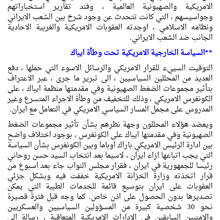
الامريكية والصهيونية العالمية ، وفند تقارير استخباراتهم
وجواسيسهم ، التي كانت تتحدث عن وجود شرخ بين الشعب الايراني
ونظامه الاسلامي ، اوجدته العقوبات الامريكية والغربية الاحادية
الجانب ضد الشعب الايراني.
**السياسة الخارجية الامريكية تحت وطأة ايباك
التوقيت السييء للقرار الامريكي والرسائل الاسوء التي حملها ، دفع
العديد من المحللين السياسيين ، الى تبرير ما جرى ، عبر الاعتراف
بتأثير مجموعات الضغط الصهيونية وفي مقدمتها منظمة ايباك ، على
الكونغرس الامريكي ، وذلك للتخفيف من وطأة الاجراء المتسرع وغير
المدروس على مجمل المسار السياسي الامريكي في التعامل مع ايران.
ويعضد هؤلاء المحللون وجهة نظرهم بشأن تأثير مجموعات الضغط
الصهيونية وفي مقدمتها ايباك على الكونغرس ، بوجود اختلاف واضح
بين ادارة الرئيس الامريكي باراك اوباما وبين الكونغرس بشأن السياسة
التي يجب اتباعها ازاء ايران ، لاسيما بعد انتخاب السيد حسن روحاني
رئيسا للجمهورية في ايران ، فقرار مجلس النواب جاء بعد اسبوع من
قرار اتخذته وزارة الخزانة الامريكية خففت فيه وبشكل جزئي
العقوبات على ايران بتوسيع قائمة للخدمات الطبية التي يمكن
تصديرها بدون الحصول على اذن خاص. كما وجه قبل فترة قصيرة
نحو 30 شخصية كبيرة من المسؤولين السياسيين والعسكريين
والامنيين السابقين في الادارات الامريكية المتعاقبة ، رسالة الى