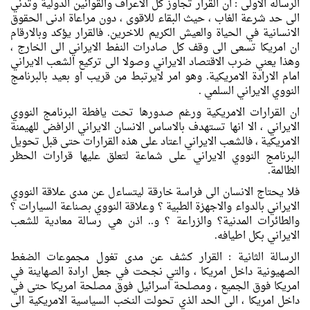
الرساله الاولى : ان القرار تجاوز كل الاعراف والقوانين الدولية وتدني
الى حد شرعة الغاب ، حيث البقاء للاقوى ، دون مراعاة ادنى الحقوق
الانسانية في الحياة والعيش الكريم للاخرين. فالقرار يؤكد وبالارقام
ان امريكا تسعى الى وقف كل صادرات النفط الايراني الى الخارج ،
وهذا يعني ضرب الاقتصاد الايراني وصولا الى تركيع الشعب الايراني
امام الارادة الامريكية. وهو امر لايرتبط من قريب او بعيد بالبرنامج
النووي الايراني السلمي .
ان القرارات الامريكية ورغم صدورها تحت يافطة البرنامج النووي
الايراني ، الا انها تستهدف بالاساس الانسان الايراني الرافض للهيمنة
الامريكية ، فالشعب الايراني اعتاد على هذه القرارات حتى قبل تحويل
البرنامج النووي الايراني على شماعة لتعلق عليها قرارات الحظر
الظالمة.
فلا يحتاج الانسان الى فراسة خارقة ليتساءل عن مدى علاقة النووي
الايراني بالدواء والاجهزة الطبية ؟ وعلاقة النووي بصناعة السيارات ؟
والطائرات المدنية؟ والزراعة ؟ و.. اذن هي رسالة معادية للشعب
الايراني بكل اطيافه.
الرسالة الثانية : القرار كشف عن مدى تغول مجموعات الضغط
الصهيونية داخل امريكا ، والتي نجحت في جعل ارادة الصهاينة في
امريكا فوق الجميع ، ومصلحة اسرائيل فوق مصلحة امريكا حتى في
داخل امريكا ، الى الحد الذي تحولت النخب السياسية الامريكية الى