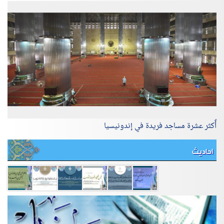
أٌكثر عشرة مساجد فريدة في إندونيسيا
احاديث