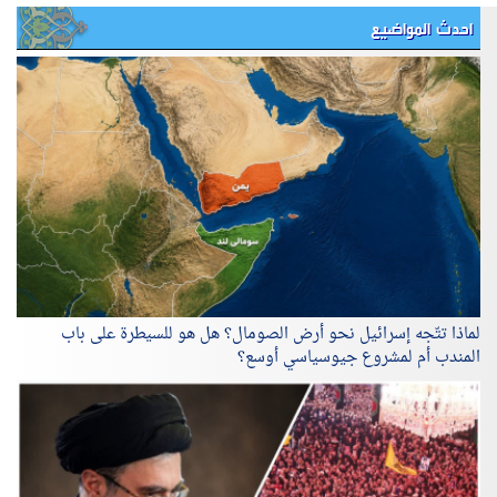
احدث المواضيع
لماذا تتّجه إسرائيل نحو أرض الصومال؟ هل هو للسيطرة على باب
المندب أم لمشروع جيوسياسي أوسع؟