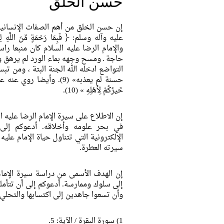
حسن الخلق
إن حسن الخلق من أهم الصفات الإنسانية 
عليه وآله وسلم:
﴿ فَبِمَا رَحْمَةٍ مِّنَ اللَّهِ
والإمام الرضا عليه السلام كان منبعا ر
حاجة ـ ومسح وجهه بماء الورد لم يرهق و
التواضع ادخله الله الجنة البتة ، ومن ت
حسنة لم يعذبه
» (9). وأيضا روي عنه عليه السلام:«
خَيرُکُمْ لِأَهْلِهِ
» (10).
إن الاطلاع على سيرة الإمام الرضا عليه 
في بحر علومه وأخلاقه. أدعوكم إلى
الإلكترونية التي تتناول حياة الإمام عل
سيرته العطرة.
إن الهدف الأسمى من دراسة سيرة الإمام 
إلى سلوك وممارسة. أدعوكم إلى أن تتأملو
وأن تسعوا جاهدين إلى اكتسابها والتحلي ب
1) سورة البقرة / الآية: 5.