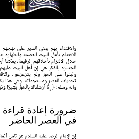
والاقتداء بهم يعني السير على نهجهم ا
الاقتداء بأهل البيت العصمة والطهارة ع
خلال الالتزام بأخلاقهم الرفيعة، يمكننا أ
الجديرة بالذكر هي إنّ أهل البيت عليه
وثبتوا على الحق ولم يتزعزعوا. والاق
تحديات العصر ومستجداته. وفي هذا يقول
وآله وسلم:
﴿ إِنَّا أَرْسَلْنَاكَ بِالْحَقِّ بَشِيرًا و
ضرورة إعادة قراءة س
في العصر الحاضر
إنّ الإمام الرضا عليه السلام هو ثامن أ