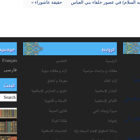
ليه السلام) في عصور خلفاء بني العباس
حقيقة عاشوراء »
الروابط
anguage
الرئيسية
التفاسیر
Français
فارسی
مقالات و دراسات سياسية
آراء و مقالات دينية
برى"
آراء القائد
معرفة و أخلاق
البحث
البلدان الإسلامية
الفرق و المدارس الإسلامية
إسلام في
الأماكن الإسلامية
الأسئلة و الأجوبة
سیرۀ زوجات النبي
فتاوی الحرمة
شعب أبي
إخواننا
مكانة‌ المرأة
رسالة الحقوق للإمام السجاد (ع)
المناسبات الاسلامیة
لشيعة