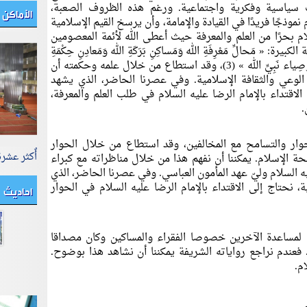
سياسية وفكرية واجتماعية. ورغم هذه الظروف الصعبة،
الأماكن 
نموذجًا فريدًا في القيادة والإمامة، وأن يرسخ القيم الإسلامية
ام بحرًا من العلم والمعرفة حيث أعطى الله لأئمة المعصومين
 الكبيرة: «
مَحالِّ مَعْرِفَةِ الله وَمَساكِنِ بَرَكَةِ الله وَمَعادِنِ حِكْمَةِ
وْصِياء نَبِيِّ الله
» (3)، وقد استطاع من خلال علمه وحكمته أن
الوعي والثقافة الإسلامية. وفي عصرنا الحاضر، الذي يشهد
لاقتداء بالإمام الرضا عليه السلام في طلب العلم والمعرفة،
.
لحوار والتسامح مع المخالفين، وقد استطاع من خلال الحوار
أٌكثر عشر
ة الإسلام. يمكننا أن نفهم هذا من خلال مناظراته مع كبراء
ه السلام وليّ عهد المأمون العباسي. وفي عصرنا الحاضر، الذي
احاديث
نحتاج إلى الاقتداء بالإمام الرضا عليه السلام في الحوار
رزا لمساعدة الآخرين خصوصا الفقراء والمساكين وكان مصداقا
. فعندم نراجع رواياته الشريفة يمكننا أن نشاهد هذا بوضوح.
م.