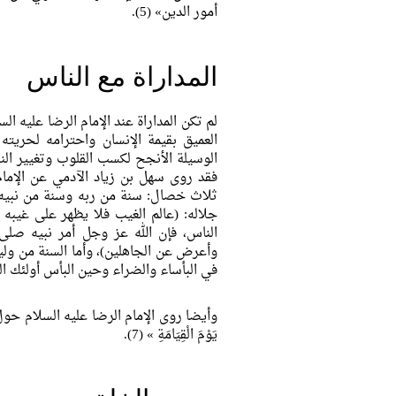
أمور الدين
» (5).
المداراة مع الناس
لم تكن المداراة عند الإمام الرضا عليه ا
العميق بقيمة الإنسان واحترامه لحريته 
الوسيلة الأنجح لكسب القلوب وتغيير النفو
فقد روى سهل بن زياد الآدمي عن الإمام
ثلاث خصال: سنة من ربه وسنة من نبيه وس
جلاله: (عالم الغيب فلا يظهر على غيبه 
الناس، فإن الله عز وجل أمر نبيه صلى ا
وأعرض عن الجاهلين)، وأما السنة من وليه
في البأساء والضراء وحين البأس أولئك ا
وأيضا روى الإمام الرضا عليه السلام حول
يَوْمَ الْقِيَامَةِ
» (7).