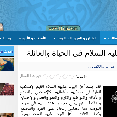
قالات
البلدان و الفرق الاسلامية
الأسئلة و الأجوبة
ميديا
احدث ال
يه السلام في الحياة والعائلة
عبر البريد الإلكتروني
قيم هذا المقال
(0 صوت)
لقد جسّد أهل البيت عليهم السلام القيم الإسلامية
العليا في سلوكهم وأفعالهم، كالإخلاص والصدق
والأمانة والتواضع والكرم والعفو والعدل والإحسان.
والاقتداء بهم يعني تجسيد هذه القيم في حياتنا
اليومية مما ينعكس إيجابًا على الفرد والمجتمع.
وكذلك الاقتداء بأهل البيت عليهم السلام يوجب