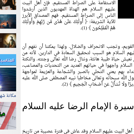
الاستقامة على الصراط المستقيم. فإنّ أهل البيت
عليهم السلام هم الهداة المهديون الذين أرشدوا
الناس إلى الصراط المستقيم. فهم المصداق الأبرز
للآية الشريفة:
﴿ أُولَٰئِكَ عَلَىٰ هُدًى مِّن رَّبِّهِمْ وَأُولَٰئِكَ
هُمُ الْمُفْلِحُونَ ﴾
(1).
لقويم، وتجنب الانحراف والضلال. ولهذا يمكننا أن نفهم أن
ليهم السلام هو السبب لتحقيق السعادة في الدارين. لأنه من
المناسب
ن نعيش حياة طيبة هانئة، وننال رضا الله تعالى وجنته. والنكتة
م السلام واجهوا في حياتهم العديد من التحديات والمصاعب،
تداء بهم يعني التحلي بالصبر والشجاعة والعزيمة لمواجهة
 الله سبحانه وتعالى مخاطبا نبيه المصطفى صلى الله عليه
َنَذِيرًا وَلَا تُسْأَلُ عَنْ أَصْحَابِ الْجَحِيمِ ﴾
(2).
مكانة شه
يرة الإمام الرضا عليه السلام
ئمة أهل البيت عليهم السلام وقد عاش في فترة عصيبة من تاريخ