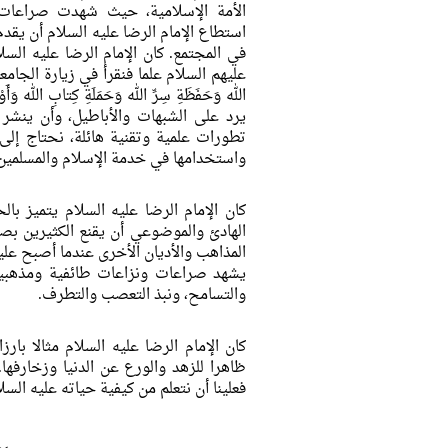
الأمة الإسلامية، حيث شهدت صراعات 
استطاع الإمام الرضا عليه السلام أن يقدم 
في المجتمع. كان الإمام الرضا عليه السل
عليهم السلام علما فنقرأ في زيارة الجامعة
الله وَحَفَظَةِ سِرِّ الله وَحَمَلَةِ كِتابِ الله وَأَ
يرد على الشبهات والأباطيل، وأن ينشر 
تطورات علمية وتقنية هائلة، نحتاج إلى ا
واستخدامها في خدمة الإسلام والمسلمين
كان الإمام الرضا عليه السلام يتميز با
الهادئ والموضوعي أن يقنع الكثيرين بصح
المذاهب والأديان الأخرى عندما أصبح علي
يشهد صراعات ونزاعات طائفية ومذهبية، 
والتسامح، ونبذ التعصب والتطرف.
كان الإمام الرضا عليه السلام مثالا با
ظاهرا للزهد والورع عن الدنيا وزخارفها
فعلينا أن نتعلم من كيفية حياته عليه السلا