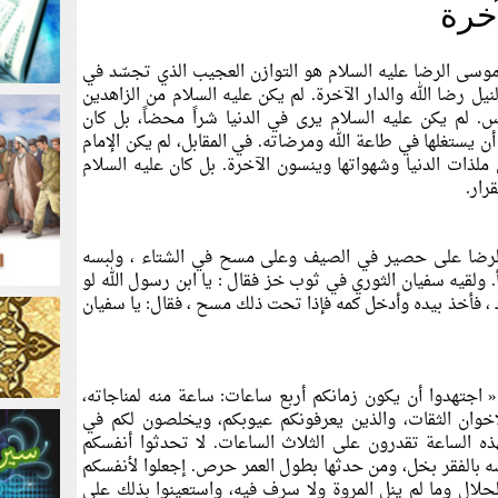
آخرة
ن موسى الرضا عليه السلام هو التوازن العجيب الذي تجسّد في
لنيل رضا الله والدار الآخرة. لم يكن عليه السلام من الزاهدين
س. لم يكن عليه السلام يرى في الدنيا شراً محضاً، بل كان
ن يستغلها في طاعة الله ومرضاته. في المقابل، لم يكن الإمام
ملذات الدنيا وشهواتها وينسون الآخرة. بل كان عليه السلام
رار.
رضا على حصير في الصيف وعلى مسح في الشتاء ، ولبسه
. ولقيه سفيان الثوري في ثوب خز فقال : يا ابن رسول الله لو
 ، فأخذ بيده وأدخل كمه فإذا تحت ذلك مسح ، فقال: يا سفيان
 «
اجتهدوا أن يكون زمانكم أربع ساعات: ساعة منه لمناجاته،
إخوان الثقات، والذين يعرفونكم عيوبكم، ويخلصون لكم في
هذه الساعة تقدرون على الثلاث الساعات. لا تحدثوا أنفسكم
سه بالفقر بخل، ومن حدثها بطول العمر حرص. إجعلوا لأنفسكم
لحلال وما لم ينل المروة ولا سرف فيه، واستعينوا بذلك على