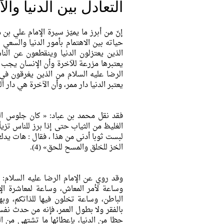
التعادل بين الدنيا وال
إنّ من أبرز ما يميّز سيرة الإمام علي ب
حياته بين الاهتمام بأمور الدنيا والسعي 
الذين يعتزلون الدنيا وينقطعون عن النا
يعتبرها مزرعة للآخرة وأن الإنسان يجب أ
الرضا عليه السلام من الذين يغرقون في 
يعتبر الدنيا دار ممر، وأن الآخرة هي دار الق
فقد نقل محمد بن عباد: «
كان جلوس ال
الغليظ من الثياب حتى إذا برز للناس تزيأ
لبست ثوبا أدنى من هذا ، فقال : هات يدك
الخز للخلق والمسح للحق
» (4).
وقد روي عن الإمام الرضا عليه السلام:
وساعة لأمر المعاش، وساعة لمعاشرة ال
الباطن، وساعة تخلون فيها للذاتكم، وب
بالفقر ولا بطول العمر، فإنه من حدث نف
حظا من الدنيا، بإعطائها ما تشتهي من ا