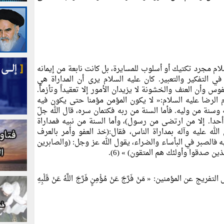
لسلام مجرد تكتيك أو أسلوب للمسايرة، بل كانت نابعة من إيمانه
في التفكير والتعبير. كان عليه السلام يرى أن المداراة هي
س وأن العنف والخشونة لا يزيدان الأمور إلا تعقيداً وتأزماً.
 الرضا عليه السلام:«
لا يكون المؤمن مؤمنا حتى يكون فيه
نة من وليه. فأما السنة من ربه فكتمان سره، قال الله جلّ
أحدا. إلا من ارتضى من رسول)، وأما السنة من نبيه فمداراة
لله عليه وآله بمداراة الناس، فقال:(خذ العفو وأمر بالعرف
 فالصبر في البأساء والضراء، يقول الله عز وجل: (والصابرين
لذين صدقوا وأولئك هم المتقون)
» (6).
 التفريج عن المؤمنين: «
مَنْ فَرَّجَ عَنْ مُؤْمِنٍ فَرَّجَ اللَّهُ عَنْ قَلْبِهِ