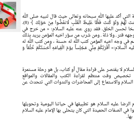
التي أكد عليها الله سبحانه وتعالى حيث قال لنبيه صلى الله
 لِنتَ لَهُمْ وَلَوْ كُنتَ فَظًّا غَلِيظَ الْقَلْبِ لَانفَضُّوا مِنْ حَوْلِكَ ﴾
(8).
اسخا لحسن الخلق. فقد روي عنه عليه السلام: «
من خرج في
جهه قتر ـ ولا ذلة ـ ومن شرب من سؤر اخيه المؤمن يريد بذلك
بسم في وجه اخيه المؤمن كتب الله له حسنة ، ومن كتب الله له
أَقْرَبُکُمْ مِنِّي مَجْلِساً يوْمَ الْقِيامَهِ أَحْسَنُکُمْ خُلُقاً وَ
السلام لا يقتصر على قراءة مقال أو كتاب، بل هو رحلة مستمرة
 تخصيص وقت منتظم لقراءة الكتب والمقالات والمواقع
يه السلام والاستماع إلى المحاضرات والندوات التي تتحدث عن
الرضا عليه السلام هو تطبيقها في حياتنا اليومية وتحويلها
ا في الصفات الحميدة التي كان يتحلى بها الإمام عليه السلام
ها.