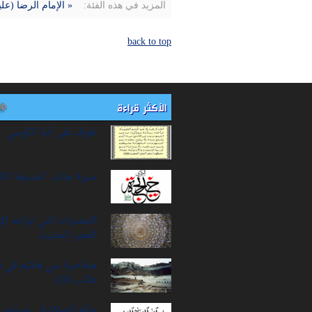
المزيد في هذه الفئة:
« الإمام الرضا (ع
back to top
الأكثر قراءة
تعرف على آية الكرسي
سيرة‌ جناب "خديجة‌ الك
التحديات التي تواجه ال
العصر الحديث
محاصرة بني هاشم في 
طالب (20)
حكم الصلاة في مساجد ا