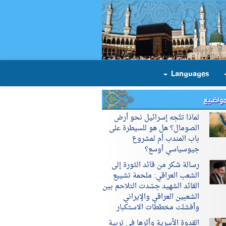
Languages
مواضيع
لماذا تتّجه إسرائيل نحو أرض
الصومال؟ هل هو للسيطرة على
باب المندب أم لمشروع
جيوسياسي أوسع؟
رسالة شكر من قائد الثورة إلى
الشعب العراقي: ملحمة تشييع
القائد الشهيد جسّدت التلاحم بين
الشعبين العراقي والإيراني
وأفشلت مخططات الاستكبار
القدوة الأسرية وأثرها في تربية