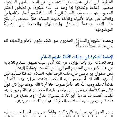
المبكّرة التي تولّى فيها بعض الأئمّة من أهل البيت عليهم السلام ،
منصب الإمامة وتصدّوا لها وهم في سنّ مبكّرة، لم تتجاوز العشر
السنين، وهو عمر صغير بالنسبة إلى ما ألفته الأمّة من أعمار حكامها بل
والغالب من حياة الأنبياء والأئمّة عليهم السلام، ممّا استدعى أن يقع
هذا الأمر موضعاً للتساؤل والاستفهام والحاجة إلى الإجابة
الموضوعيّة.
وعمدة الشبهة والتساؤل المطروح هو: كيف يكون الإمام والحجّة لله
على خلقه صبيّاً صغيراً؟!
الإمامة المبكرة في روايات الأئمّة عليهم السلام:
وقد تصدّت الروايات الواردة عن أئمّة أهل البيت عليهم السلام للإجابة
عن هذا الأمر ضمن المفهوم القرآنيّ الذي تقدّمت الإشارة إليه:
فعن صفوان بن يحيى قال: قلت للرضا عليه السلام: قد كنّا نسألك قبل
أن يهب الله لك أبا جعفر عليه السلام ، فكنت تقول: "يهب الله لي
غلاماً"، فقد وهبه الله لك، فأقرّ عيوننا، فلا أرانا الله يومك فإن كان كون
فإلى من؟ فأشار بيده إلى أبي جعفر عليه السلام ، وهو قائم بين يديه،
فقلت: جُعلت فداك، هذا ابن ثلاث سنين؟! فقال: "وما يضرّه من ذلك؟
فقد قام عيسى عليه السلام ، بالحجّة وهو ابن ثلاث سنين"[8].
وعن الخيرانيّ، عن أبيه قال: كنت واقفاً بين يدي أبي الحسن عليه