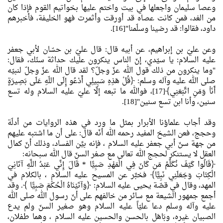
وعصا سليمان واجعلها في بيت واختم عليها بخواتيم القوم فإذا كان
من الغد، فمن كانت عصاه قد أورقت وأثمرت فهو الخليفة، فأخبرهم
داود، فقالوا: قد رضينا وسلّمنا"[16].
وعن عليّ بن إبراهيم، عن أبيه قال: قال عليّ بن حسّان لأبي جعفر
عليه السلام: يا سيّدي، إنّ الناس ينكرون عليك حداثة سنّك، فقال:
"وما ينكرون من ذلك قول الله عزّ وجلّ؟ لقد قال الله عزّ وجلّ لنبيّه
صلى الله عليه وآله وسلم: ﴿قُلْ هَذِهِ سَبِيلِي أَدْعُو إِلَى اللّهِ عَلَى بَصِيرَةٍ
أَنَاْ وَمَنِ اتَّبَعَنِي﴾[17]، فوالله ما تبعه إلّا عليّ عليه السلام وله تسع
سنين، وأنا ابن تسع سنين"[18].
وقد أجاب علماؤنا الأبرار بمثل ما ورد في هذه الروايات من أدلّة
وحجج، فعن الشيخ المفيد رحمه الله أنّه قال: على أن ما اشتبه عليهم
من جهة سنّ أبي جعفر عليه السلام ، فإنه بيِّن الفساد، وذلك أنّ كمال
العقل لا يستنكر لحجج الله تعالى مع صغر السنّ قال الله سبحانه:
﴿قَالُوا كَيْفَ نُكَلِّمُ مَن كَانَ فِي الْمَهْدِ صَبِيًّا * قَالَ إِنِّي عَبْدُ اللَّهِ آتَانِيَ
الْكِتَابَ وَجَعَلَنِي نَبِيًّا﴾ فخبَّر عن المسيح عليه السلام ، بالكلام في
المهد، وقال في قصّة يحيى عليه السلام: ﴿وَآتَيْنَاهُ الْحُكْمَ صَبِيًّا ﴾. وقد
أجمع جمهور الشيعة مع سائر من خالفهم على أنّ رسول الله صلى الله
عليه وآله وسلم دعا عليّاً عليه السلام وهو صغير السنّ ولم يدع
الصبيان غيره، وبَاهَل بالحسن والحسين عليه السلام ، وهما طفلان،