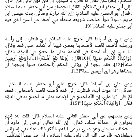
السلام ، بخراسان فقال له قائل: يا سيّدي، إن كان كون فإلى من؟ قال:
"إلى أبي جعفر ابني"، فكأنّ القائل استصغر سنّ أبي جعفر عليه السلام
، فقال أبو الحسن عليه السلام: "إنّ الله تبارك وتعالى، بعث عيسى ابن
مريم رسولاً نبيّاً، صاحب شريعة مبتدأة في أصغر من السنّ الذي فيه
أبو جعفر عليه السلام"[9].
وعن عليّ بن أسباط قال: خرج عليه السلام عليّ فنظرت إلى رأسه
ورجليه لأصف قامته لأصحابنا بمصر، فبينا أنا كذلك حتّى قعد وقال:
"يا عليّ إنّ الله احتجّ في الإمامة بمثل ما احتجّ في النبوّة، فقال:
﴿وَآتَيْنَاهُ الْحُكْمَ صَبِيًّا ﴾[10]قال: ﴿وَلَمَّا بَلَغَ أَشُدَّهُ﴾[11]،﴿وَبَلَغَ أَرْبَعِينَ
سَنَةً﴾[12]، فقد يجوز أن يؤتى الحكم (الحكمة) صبيّاً ويجوز أن
يعطاها وهو ابن أربعين سنة"[13].
وعن عليّ بن أسباط قال: خرج عليّ أبو جعفر عليه السلام ،
حدثان[14] موت أبيه، فنظرت إلى قدّه لأصف قامته لأصحابي، فقعد
ثمّ قال: "يا عليّ، إنّ الله احتجّ في الإمامة بمثل ما احتجّ به في النبوّة
فقال: ﴿وَآتَيْنَاهُ الْحُكْمَ صَبِيًّا﴾"[15].
وعن بعضهم، عن أبي جعفر الثاني عليه السلام قال: قلت له: إنّهم
يقولون في حداثة سنّك، فقال: "إنّ الله تعالى أوحى إلى داود أن
يستخلف سليمان وهو صبيّ يرعى الغنم، فأنكر ذلك عبّاد بني إسرائيل
وعلماؤهم، فأوحى الله إلى داود عليه السلام ، أن خذ عصا المتكلّمين