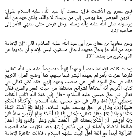
فعن عمرو بن الأشعث قال: سمعت أبا عبد الله، عليه السلام يقول:
"أترون الموصي منّا يوصي إلى من يريد؟! لا والله، ولكن عهد من الله
ورسوله صلى الله عليه وآله وسلم لرجل فرجل حتّى ينتهي الأمر إلى
صاحبه"[2].
وعن معاوية بن عمّار، عن أبي عبد الله، عليه السلام ، قال: "إنّ الإمامة
عهد من الله عزّ وجلّ معهود لرجال مسمّين، ليس للإمام أن يزويها عن
الذي يكون من بعده.."[3].
وحيث كانت الإمامة منصباً وعهداً إلهيّاً منصوصاً عليه من الله تعالى،
فلربّما تفرّدت بأمر لم يعهده البشر فيما بينهم، كما أوضح القرآن الكريم
ذلك في حقّ النبوّة التي هي منصب وعهد إلهيّ، فقد نصّ تعالى في
كتابه الكريم أنّه أعطاها لشرائح مختلفة من حيث العمر والسنّ، فقال
تعالى في حقّ عيسى عليه السلام: ﴿قَالَ إِنِّي عَبْدُ اللَّهِ آتَانِيَ الْكِتَابَ
وَجَعَلَنِي نَبِيًّا﴾[4]، وقال في حقّ يحيى، عليه السلام: ﴿وَآتَيْنَاهُ الْحُكْمَ
صَبِيًّا﴾[5]، وقال في حقّ يوسف، عليه السلام: ﴿وَلَمَّا بَلَغَ أَشُدَّهُ آتَيْنَاهُ
حُكْمًا وَعِلْمًا﴾[6]، وقال تعالى: ﴿حَتَّى إِذَا بَلَغَ أَشُدَّهُ وَبَلَغَ أَرْبَعِينَ سَنَةً قَالَ
رَبِّ أَوْزِعْنِي أَنْ أَشْكُرَ نِعْمَتَكَ الَّتِي أَنْعَمْتَ عَلَيَّ وَعَلَى وَالِدَيَّ وَأَنْ أَعْمَلَ
صَالِحًا تَرْضَاهُ وَأَصْلِحْ لِي فِي ذُرِّيَّتِي﴾[7]، وقد تكرّرت هذه الصورة
القرآنيّة أيضاً مع أئمّة أهل البيت عليهم السلام ، فكانت ظاهرة الإمامة