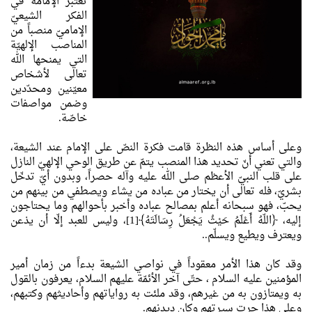
تعتبر الإمامة في
الفكر الشيعيّ
الإماميّ منصباً من
المناصب الإلهيّة
التي يمنحها الله
تعالى لأشخاص
معيّنين ومحدّدين
وضمن مواصفات
خاصّة.
وعلى أساس هذه النظرة قامت فكرة النصّ على الإمام عند الشيعة،
والتي تعني أنّ تحديد هذا المنصب يتمّ عن طريق الوحي الإلهيّ النازل
على قلب النبيّ الأعظم صلى الله عليه وآله حصراً، وبدون أيّ تدخّل
بشريّ، فله تعالى أن يختار من عباده من يشاء ويصطفي من بينهم من
يحبّ، فهو سبحانه أعلم بمصالح عباده وأخبر بأحوالهم وما يحتاجون
إليه، ﴿اللّهُ أَعْلَمُ حَيْثُ يَجْعَلُ رِسَالَتَهُ﴾[1]، وليس للعبد إلّا أن يذعن
ويعترف ويطيع ويسلّم..
وقد كان هذا الأمر معقوداً في نواصي الشيعة بدءاً من زمان أمير
المؤمنين عليه السلام ، حتّى آخر الأئمّة عليهم السلام، يعرفون بالقول
به ويمتازون به من غيرهم، وقد ملئت به رواياتهم وأحاديثهم وكتبهم،
وعلى هذا جرت سيرتهم وكان ديدنهم.