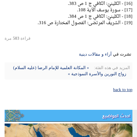
[16] - الكلينيّ: الكافي ج 1 ص 383.
[17] - سورة يوسف الآية 108.
[18] - الكلينيّ: الكافي ج 1 ص 384.
[19] - الشريف المرتضى: الفصول المختارة ص 316.
قراءة
503
مرة
نشرت في
آراء و مقالات دينية
المزيد في هذه الفئة:
« المكانة العلمية للإمام الرضا (عليه السلام)
زواج النورين والأسرة النموذجية »
back to top
احدث المواضيع