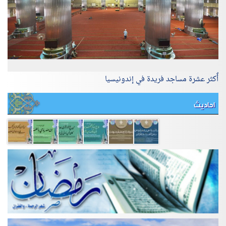
أٌكثر عشرة مساجد فريدة في إندونيسيا
احاديث