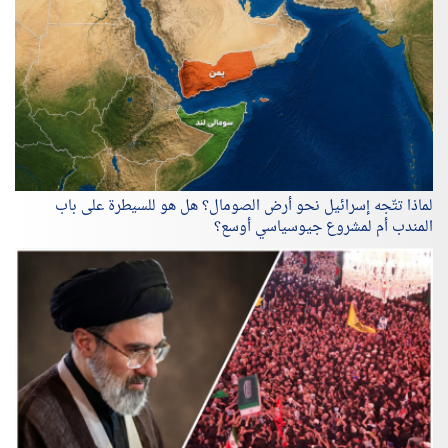
لماذا تتّجه إسرائيل نحو أرض الصومال؟ هل هو للسيطرة على باب
المندب أم لمشروع جيوسياسي أوسع؟