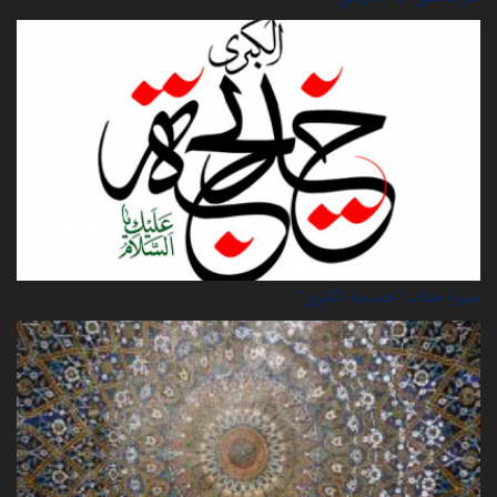
سيرة‌ جناب "خديجة‌ الكبرى"