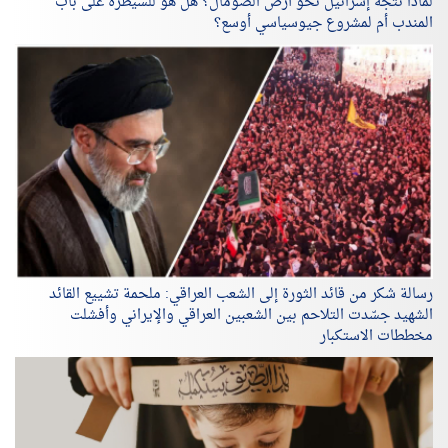
لماذا تتّجه إسرائيل نحو أرض الصومال؟ هل هو للسيطرة على باب
المندب أم لمشروع جيوسياسي أوسع؟
رسالة شكر من قائد الثورة إلى الشعب العراقي: ملحمة تشييع القائد
الشهيد جسّدت التلاحم بين الشعبين العراقي والإيراني وأفشلت
مخططات الاستكبار