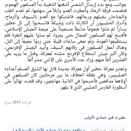
جوانب، ومع بدء إرسال الشمس أشعّتها الذهبية بدأ المسلمون الهجوم،
فتقدمت فرقة الرماة، وأمطرت العدو وابلاً من سهامها، ثم تقدم القلب
والجناحان بخيلهم ورجالهم، فاشتبكوا مع العدو بالسيوف والرماح،
وأدرك الصليبيون أن الكارثة باتت وشيكة فانسحبوا إلى تل حطين
يساراً ثم شنّوا هجوماً صاعقاً مستميتاً على ميمنة الجيش الإسلامي،
فأفسح لهم المسلمون المجال حتى يمروا، ثم سدّوا عليهم الثغرة فلم
يستطيعوا العودة، ولم تمض ساعات قليلة حتى ردوا جميعاً إلى التل،
وهناك أعمل المسلمون في رقابهم السيف، وأبيد الجيش الإفرنجي،
وكان أكبر جيش استطاع الإفرنج حشده لمعركة، وقتل ما يزيد على
العشرين ألفاً منهم، وزاد عدد الأسرى على الإثني عشر ألفاً.
وتعتبر معركة حطين أول معركة جديدة قابل بها الشرق المسلم أعداءه
الصليبيين، وهي نقطة انعطاف ما بين مرحلتين كان المسلمون في
أولاهما مدافعين فأصبحوا في الثانية مهاجمين، وقد قضت نهائياً على
أسطورة الفارس الصليبي الذي لا يقهر.
قراءة
2843
مرة
نشرت في
جمادي الاولی
المزيد في هذه الفئة:
« واقعة مؤتة (1/ جمادى الأولى/ السنة 8 هـ)