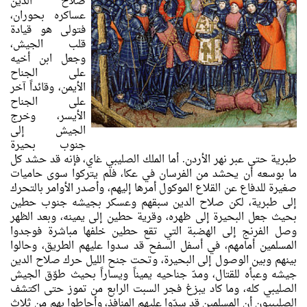
صلاح الدين
عساكره بحوران،
فتولى هو قيادة
قلب الجيش،
وجعل ابن أخيه
على الجناح
الأيمن، وقائداً آخر
على الجناح
الأيسر، وخرج
الجيش إلى
جنوب بحيرة
طبرية حتى عبر نهر الأردن. أما الملك الصليبي غاي، فإنه قد حشد كل
ما بوسعه أن يحشد من الفرسان في عكا، فلم يتركوا سوى حاميات
صغيرة للدفاع عن القلاع الموكول أمرها إليهم، وأصدر الأوامر بالتحرك
إلى طبرية، لكن صلاح الدين سبقهم وعسكر بجيشه جنوب حطين
بحيث جعل البحيرة إلى ظهره، وقرية حطين إلى يمينه، وبعد الظهر
وصل الفرنج إلى الهضبة التي تقع حطين خلفها مباشرة فوجدوا
المسلمين أمامهم، في أسفل السفح قد سدوا عليهم الطريق، وحالوا
بينهم وبين الوصول إلى البحيرة، وتحت جنح الليل حرك صلاح الدين
جيشه وعبأه للقتال، ومدّ جناحيه يميناً ويساراً بحيث طوّق الجيش
الصليبي كله، وما كاد يبزغ فجر السبت الرابع من تموز حتى اكتشف
الصليبيون أن المسلمين قد سدّوا عليهم المنافذ، وأحاطوا بهم من ثلاث