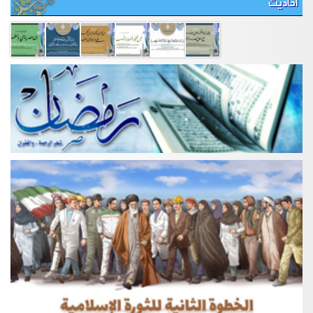
احاديث