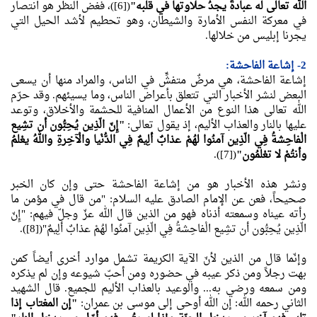
الله تعالى له عبادةً يجدُ حلاوتها في قلبه"
([6])، فغض النظر هو انتصار
في معركة النفس الأمارة والشيطان، وهو تحطيم لأشد الحيل التي
يجرنا إبليس من خلالها.
2- إشاعة الفاحشة:
إشاعة الفاحشة، هي مرضٌ متفشٍّ في الناس، والمراد منها أن يسعى
البعض لنشر الأخبار التي تتعلق بأعراض الناس، وما يسيئهم. وقد حرّم
الله تعالى هذا النوع من الأعمال المنافية للحشمة والأخلاق، وتوعد
عليها بالنار والعذاب الأليم، إذ يقول تعالى:
"إِنّ الّذِين يُحِبُّون أن تشِيع
الْفاحِشةُ فِي الّذِين آمنُوا لهُمْ عذابٌ ألِيمٌ فِي الدُّنْيا والْآخِرةِ واللهُ يعْلمُ
وأنتُمْ لا تعْلمُون"
([7]).
ونشر هذه الأخبار هو من إشاعة الفاحشة حتى وإن كان الخبر
صحيحاً، فعن عن الإمام الصادق عليه السلام: "من قال في مؤمن ما
رأته عيناه وسمعته أذناه فهو من الذين قال الله عزّ وجلّ فيهم: "إِنّ
الّذِين يُحِبُّون أن تشِيع الْفاحِشةُ فِي الّذِين آمنُوا لهُمْ عذابٌ ألِيمٌ"([8]).
وإنّما قال من الذين لأنّ الآية الكريمة تشمل موارد أخرى أيضاً كمن
بهت رجلاً ومن ذكر عيبه في حضوره ومن أحبّ شيوعه وإن لم يذكره
ومن سمعه ورضي به... والوعيد بالعذاب الأليم للجميع. قال الشهيد
الثاني رحمه الله: إن الله أوحى إلى موسى بن عمران:
"إن المغتاب إذا