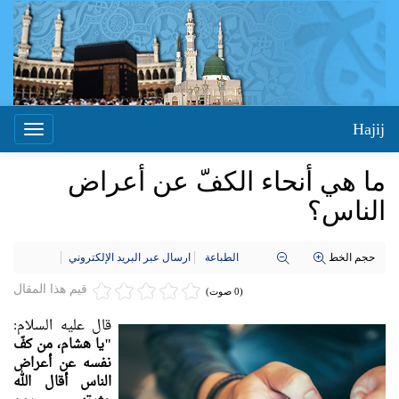
Hajij
Toggle
igation
ما هي أنحاء الكفّ عن أعراض
الناس؟
حجم الخط
الطباعة
ارسال عبر البريد الإلكتروني
قيم هذا المقال
(0 صوت)
قال عليه السلام:
"يا هشام، من كفّ
نفسه عن أعراض
الناس أقال الله