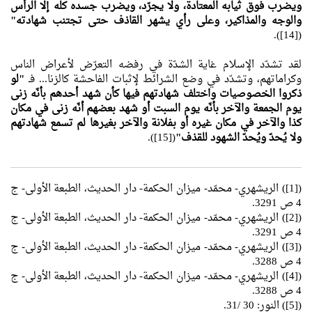
ويضرب فوق ثيابه المعتادة، ولا يجرّد، ويضرب جسده كله إلا الرأس
والوجه والمذاكير، وعلى رأي يشهر القاذف حتى تجتنب شهادته"
([14]).
لقد تشدّد الإسلام غاية الشدّة في رفضه التعرّض لأعراض الناس
وكراماتهم، وتشدّد في وضع الشرائط لإثبات الفاحشة كالزنا... فـ
"لو
ذكروا الخصوصيات واختلف شهادتهم فيها كأن شهد أحدهم بأنّه زنى
يوم الجمعة والآخر بأنّه يوم السبت أو شهد بعضهم أنّه زنى في مكان
كذا والآخر في مكان غيره أو بفلانة والآخر بغيرها لم تسمع شهادتهم
ولا يُحدّ ويُحدّ الشهود للقذف"
([15]).
([1]) الريشهري- محمّد- ميزان الحكمة- دار الحديث، الطبعة الأولى- ج
4 ص 3291.
([2]) الريشهري- محمّد- ميزان الحكمة- دار الحديث، الطبعة الأولى- ج
4 ص 3291.
([3]) الريشهري- محمّد- ميزان الحكمة- دار الحديث، الطبعة الأولى- ج
4 ص 3288.
([4]) الريشهري- محمّد- ميزان الحكمة- دار الحديث، الطبعة الأولى- ج
4 ص 3288.
([5]) النور: 30 /31.