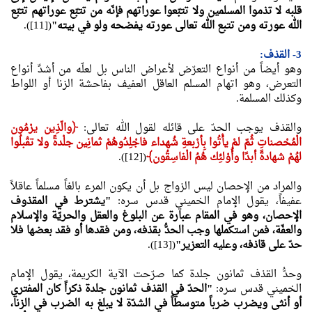
قلبه لا تذموا المسلمين ولا تتبّعوا عوراتهم فإنّه من تتبّع عوراتهم تتبّع
الله عورته ومن تتبع الله تعالى عورته يفضحه ولو في بيته"
([11]).
3- القذف:
وهو أيضاً من أنواع التعرّض لأعراض الناس بل لعلّه من أشدِّ أنواع
التعرض، وهو اتهام المسلم العاقل العفيف بفاحشة الزنا أو اللواط
وكذلك المسلمة.
والقذف يوجب الحدّ على قائله لقول الله تعالى:
﴿
والّذِين يرْمُون
الْمُحْصناتِ ثُمّ لمْ يأْتُوا بِأرْبعةِ شُهداء فاجْلِدُوهُمْ ثمانِين جلْدةً ولا تقْبلُوا
لهُمْ شهادةً أبدًا وأُوْلئِك هُمُ الْفاسِقُون﴾
([12]).
والمراد من الإحصان ليس الزواج بل أن يكون المرء بالغاً مسلماً عاقلاً
عفيفاً، يقول الإمام الخميني قدس سره:
"يشترط في المقذوف
الإحصان، وهو في المقام عبارة عن البلوغ والعقل والحريّة والإسلام
والعفّة، فمن استكملها وجب الحدُّ بقذفه، ومن فقدها أو فقد بعضها فلا
حدّ على قاذفه، وعليه التعزير"
([13]).
وحدُّ القذف ثمانون جلدة كما صرّحت الآية الكريمة، يقول الإمام
الخميني قدس سره:
"الحدّ في القذف ثمانون جلدة ذكراً كان المفتري
أو أنثى ويضرب ضرباً متوسطاً في الشدّة لا يبلغ به الضرب في الزنا،