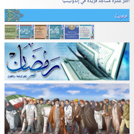
أٌكثر عشرة مساجد فريدة في إندونيسيا
احاديث