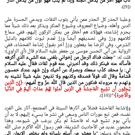
تاب فهو آخر من يدخل الجنّة وإذا لم يتُب فهو أوّل من يدخل النار"
([9]).
وعلينا الحذر كل الحذر ممن يأتي بثوب الثقات، ويدعي الحسرة على
الدين وأهله، وضياع المعروف وشيوع المنكر ويذكر بعد ذلك شيئاً مما
يحرم إشاعته، فهؤلاء هم أخطر من يمكن الركون إليهم، ففي سماع
كلامهم وزرٌ وفي تصديقهم أيضاً وزرٌ لعدم ثبوت كلامهم بالدليل
الشرعي، وفي الرضا بما يفعلون وزرٌ آخر بقبول إشاعة الفحشاء، ففي
الرواية عن أبي الحسن موسى بن جعفر عليه السلام قال (أي الراوي):
قلت له:
"جعلت فداك الرجل من إخواني بلغني عنه الشيء الذي أكرهه
فأسأله عنه فينكر ذلك وقد أخبرني عنه قوم ثقات فقال عليه السلام
لي: يا محمّد كذّب سمعك وبصرك عن أخيك وإنْ شهِد عندك خمسون
قسّامةً وقال لك قولاً فصدقه وكذبهم ولا تذيعنّ عليه شيئاً تشينه به
وتهدم به مروءته فتكون من الذين قال الله عزّ وج لّفيهم:
﴿
إِنّ الّذِين
يُحِبُّون أن تشِيع الْفاحِشةُ فِي الّذِين آمنُوا لهُمْ عذابٌ ألِيمٌ فِي الدُّنْيا
والْآخِرة﴾
"
([10]).
ولإشاعة الفاحشة فضلاً عن آثارها السيئة في المجتمع، آثار على الفرد
نفسه، فمن تبع عورات الناس وسعى في نشر ما يسيء إليهم، لا بد أن
يأتي يوم تشيع فيه له فاحشةٌ لم يكن يرغب في شيوعه، وهذا
مضمون عديد من الأحاديث الشريفة، فعن رسول الله الأكرم صلى الله
عليه وآله وسلم:
"يا معشر من أسلم بلسانه ولم يخلص الإيمان إلى