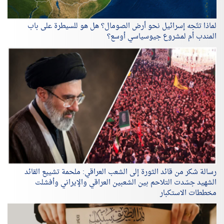
لماذا تتّجه إسرائيل نحو أرض الصومال؟ هل هو للسيطرة على باب
المندب أم لمشروع جيوسياسي أوسع؟
رسالة شكر من قائد الثورة إلى الشعب العراقي: ملحمة تشييع القائد
الشهيد جسّدت التلاحم بين الشعبين العراقي والإيراني وأفشلت
مخططات الاستكبار