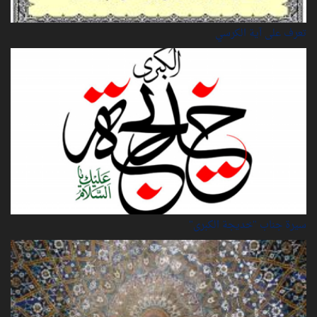
تعرف على آية الكرسي
سيرة‌ جناب "خديجة‌ الكبرى"