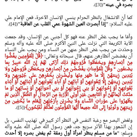
بصره في عينه"
([3]).
كما أنّ الانشغال بالنظر الحرام ينسي الإنسان الآخرة، فعن الإمام علي
عليه السلام:
"إذا أبصرت العين الشهوة عمي القلب عن العاقبة"
([4]).
وأمّا ما يجب غضّ النظر عنه فهو كل أجنبي عن الإنسان، وقد جمعت
الآية الكريمة التي نزلت على النبيّ الأكرم صلى الله عليه وآله وسلم
وحدّدت من يجب غض النظر عنهن من النساء ومن يجب على النساء
أن يغضضن أنظارهن عنهم، قال سبحانه وتعالى:
﴿
قُلْ لِلْمُؤْمِنِين يغُضُّوا
مِنْ أبْصارِهِمْ ويحْفظُوا فُرُوجهُمْ ذلِك أزْكى لهُمْ إِنّ الله خبِيرٌ بِما
يصْنعُون * وقُلْ لِلْمُؤْمِناتِ يغْضُضْن مِنْ أبْصارِهِنّ ويحْفظْن فُرُوجهُنّ ولا
يُبْدِين زِينتهُنّ إِلّا ما ظهر مِنْها ولْيضْرِبْن بِخُمُرِهِنّ على جُيُوبِهِنّ ولا
يُبْدِين زِينتهُنّ إِلّا لِبُعُولتِهِنّ أوْ آبائِهِنّ أوْ آباءِ بُعُولتِهِنّ أوْ أبْنائِهِنّ أوْ أبْناءِ
بُعُولتِهِنّ أوْ إِخْوانِهِنّ أوْ بنِي إِخْوانِهِنّ أوْ بنِي أخواتِهِنّ أوْ نِسائِهِنّ أوْ ما
ملكتْ أيْمانُهُنّ أوِ التّابِعِين غيْرِ أُولِي الْأِرْبةِ مِن الرِّجالِ أوِ الطِّفْلِ الّذِين لمْ
يظْهرُوا على عوْراتِ النِّساءِ ولا يضْرِبْن بِأرْجُلِهِنّ لِيُعْلم ما يُخْفِين مِنْ
زِينتِهِنّ وتُوبُوا إِلى الله جمِيعاً أيُّها الْمُؤْمِنُون لعلّكُمْ تُفْلِحُون﴾
([5]).
ولغض البصر مع رغبة النفس في النظر أثر كبير في تهذيب النفس، بل
إن الشعور بهذا الأثر سريع جد، فعن رسول الله صلى الله عليه وآله
وسلم:
"ما من مسلم ينظر امرأة أول رمقة ثم يغض بصره إلا أحدث