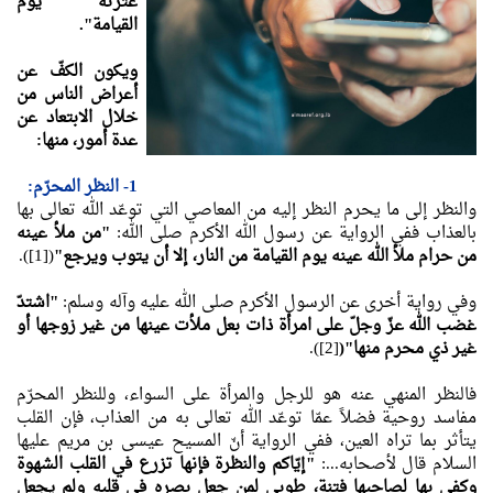
عثرته يوم
القيامة".
ويكون الكفّ عن
أعراض الناس من
خلال الابتعاد عن
عدة أمور، منها:
1- النظر المحرّم:
والنظر إلى ما يحرم النظر إليه من المعاصي التي توعّد الله تعالى بها
بالعذاب ففي الرواية عن رسول الله الأكرم صلى الله:
"من ملأ عينه
من حرام ملأ الله عينه يوم القيامة من النار، إلا أن يتوب ويرجع"
([1]).
وفي رواية أخرى عن الرسول الأكرم صلى الله عليه وآله وسلم:
"اشتدّ
غضب الله عزّ وجلّ على امرأة ذات بعل ملأت عينها من غير زوجها أو
غير ذي محرم منها"(
[2]).
فالنظر المنهي عنه هو للرجل والمرأة على السواء، وللنظر المحرّم
مفاسد روحية فضلاً عمّا توعّد الله تعالى به من العذاب، فإن القلب
يتأثر بما تراه العين، ففي الرواية أنّ المسيح عيسى بن مريم عليها
السلام قال لأصحابه...:
"إيّاكم والنظرة فإنها تزرع في القلب الشهوة
وكفى بها لصاحبها فتنة، طوبى لمن جعل بصره في قلبه ولم يجعل