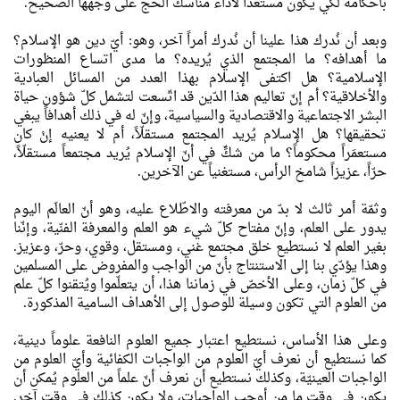
بأحكامه لكي يكون مستعدّاً لأداء مناسك الحج على وجهها الصحيح.
وبعد أن نُدرك هذا علينا أن نُدرك أمراً آخر، وهو: أيّ دين هو الإسلام؟
ما أهدافه؟ ما المجتمع الذي يُريده؟ ما مدى اتساع المنظورات
الإسلامية؟ هل اكتفى الإسلام بهذا العدد من المسائل العبادية
والأخلاقية؟ أم إنّ تعاليم هذا الدّين قد اتّسعت لتشمل كلّ شؤون حياة
البشر الاجتماعية والاقتصادية والسياسية، وإنّ له في ذلك أهدافاً يبغي
تحقيقها؟ هل الإسلام يُريد المجتمع مستقلّاً، أم لا يعنيه إنْ كان
مستعمَراً محكوماً؟ ما من شكٍّ في أنّ الإسلام يُريد مجتمعاً مستقلّاً،
حرّاً، عزيزاً شامخ الرأس، مستغنياً عن الآخرين.
وثمّة أمر ثالث لا بدّ من معرفته والاطّلاع عليه، وهو أنّ العالَم اليوم
يدور على العلم، وإنّ مفتاح كلّ شيء هو العلم والمعرفة الفنّية، وإنّنا
بغير العلم لا نستطيع خلق مجتمع غني، ومستقل، وقوي، وحرّ، وعزيز.
وهذا يؤدّي بنا إلى الاستنتاج بأنّ من الواجب والمفروض على المسلمين
في كلّ زمان، وعلى الأخصّ في زماننا هذا، أن يتعلّموا ويُتقنوا كلّ علم
من العلوم التي تكون وسيلة للوصول إلى الأهداف السامية المذكورة.
وعلى هذا الأساس، نستطيع اعتبار جميع العلوم النافعة علوماً دينية،
كما نستطيع أن نعرف أيّ العلوم من الواجبات الكفائية وأيّ العلوم من
الواجبات العينيّة، وكذلك نستطيع أن نعرف أنّ علماً من العلوم يُمكن أن
يكون في وقت ما من أوجب الواجبات، ولا يكون كذلك في وقت آخر.