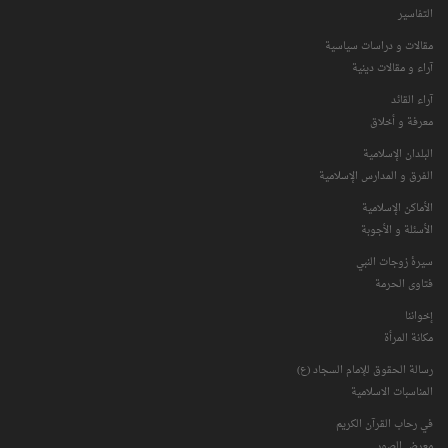
التفاسیر
مقالات و دراسات سياسية
آراء و مقالات دينية
آراء القائد
معرفة و أخلاق
البلدان الإسلامية
الفرق و المدارس الإسلامية
الأماكن الإسلامية
الأسئلة و الأجوبة
سیرۀ زوجات النبي
فتاوی الحرمة
إخواننا
مكانة‌ المرأة
رسالة الحقوق للإمام السجاد (ع)
المناسبات الاسلامیة
في رحاب القرآن الکریم
معرض الصور