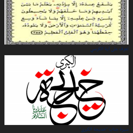
تعرف على آية الكرسي
سيرة‌ جناب "خديجة‌ الكبرى"