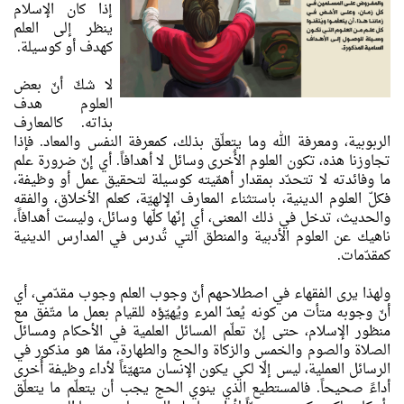
إذا كان الإسلام
ينظر إلى العلم
كهدف أو كوسيلة.
لا شكّ أنّ بعض
العلوم هدف
بذاته. كالمعارف
الربوبية، ومعرفة الله وما يتعلّق بذلك، كمعرفة النفس والمعاد. فإذا
تجاوزنا هذه، تكون العلوم الأُخرى وسائل لا أهدافاً. أي إنّ ضرورة علم
ما وفائدته لا تتحدّد بمقدار أهمّيته كوسيلة لتحقيق عمل أو وظيفة،
فكلّ العلوم الدينية، باستثناء المعارف الإلهيّة، كعلم الأخلاق، والفقه
والحديث، تدخل في ذلك المعنى، أي إنّها كلّها وسائل، وليست أهدافاً،
ناهيك عن العلوم الأدبية والمنطق التي تُدرس في المدارس الدينية
كمقدّمات.
ولهذا يرى الفقهاء في اصطلاحهم أنّ وجوب العلم وجوب مقدّمي، أي
أنّ وجوبه متأت من كونه يُعدّ المرء ويُهيّؤه للقيام بعمل ما متّفق مع
منظور الإسلام، حتى إنّ تعلّم المسائل العلمية في الأحكام ومسائل
الصلاة والصوم والخمس والزكاة والحج والطهارة، ممّا هو مذكور في
الرسائل العملية، ليس إلّا لكي يكون الإنسان متهيّئاً لأداء وظيفة أُخرى
أداءً صحيحاً. فالمستطيع الذي ينوي الحج يجب أن يتعلّم ما يتعلّق