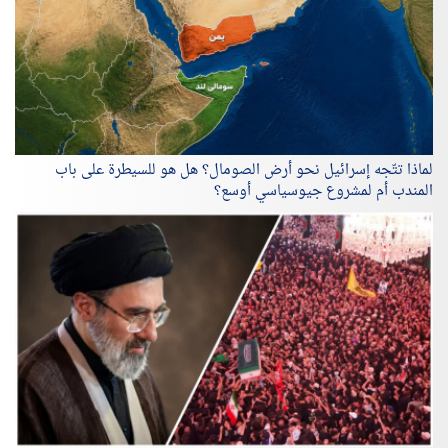
لماذا تتّجه إسرائيل نحو أرض الصومال؟ هل هو للسيطرة على باب
المندب أم لمشروع جيوسياسي أوسع؟