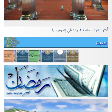
أٌكثر عشرة مساجد فريدة في إندونيسيا
احاديث