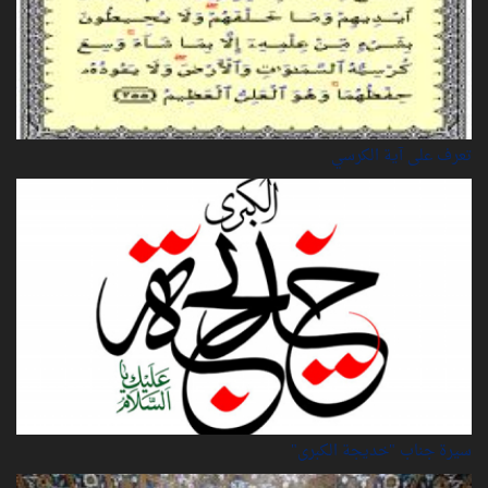
تعرف على آية الكرسي
سيرة‌ جناب "خديجة‌ الكبرى"