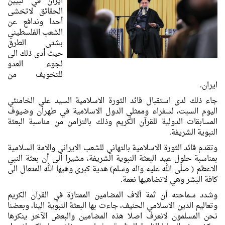
ايران في تبيين
الحقائق لاتخشى
أحدا وندافع عن
الشعب الفلسطيني
بشتى الطرق
حيث أدى ذلك الى
لجوء العدو
للتخويف من
ايران.
جاء ذلك لدى استقبال قائد الثورة الاسلامية السيد علي الخامنئي
اليوم السبت، لسفراء وممثلي الدول الاسلامية في طهران وضيوف
المسابقات الدولية للقرآن الكريم وذلك بالتزامن من مناسبة البعثة
النبوية الشريفة.
وتقدم قائد الثورة الاسلامية بالتهاني للشعب الايراني والامة السلامية
بمناسبة حلول عيد البعثة النبوية الشريفة، مشيرا الى أن بعثة النبي
الاعظم ( صلّى الله عليه وآله وسلم) هدية كبرى وهبها الله المتعال الى
كافة البشر وهي لاتضاهيها نعمة.
وشدد سماحته أن ثمة ألاف المضامين الممتازة في القرآن الكريم
وتعاليم الدين الاسلامي الحنيف، جاءت بها البعثة النبوية الينا، وبعضنا
نحن المسلمون لانعرف اصلا هذه المضامين والبعض الآخر ينكرها