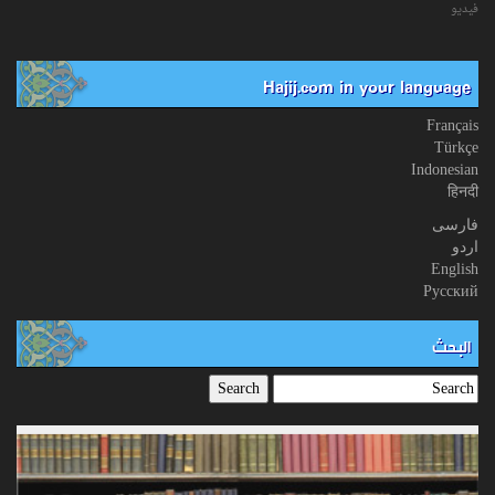
فیدیو
Hajij.com in your language
Français
Türkçe
Indonesian
हिनदी
فارسی
اردو
English
Русский
البحث