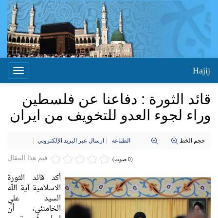
Hajij
Toggle
igation
قائد الثورة : دفاعنا عن فلسطين
وراء لجوء العدو للتخويف من ايران
حجم الخط
الطباعة
ارسال عبر البريد الإلكتروني
قيم هذا المقال
(0 صوت)
أكد قائد الثورة
الاسلامية آية الله
السيد علي
الخامنئي، أن