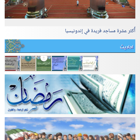
أٌكثر عشرة مساجد فريدة في إندونيسيا
احاديث