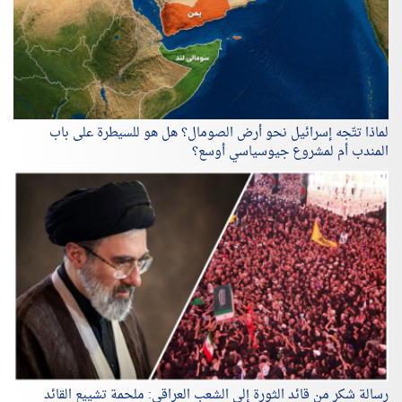
لماذا تتّجه إسرائيل نحو أرض الصومال؟ هل هو للسيطرة على باب
المندب أم لمشروع جيوسياسي أوسع؟
رسالة شكر من قائد الثورة إلى الشعب العراقي: ملحمة تشييع القائد