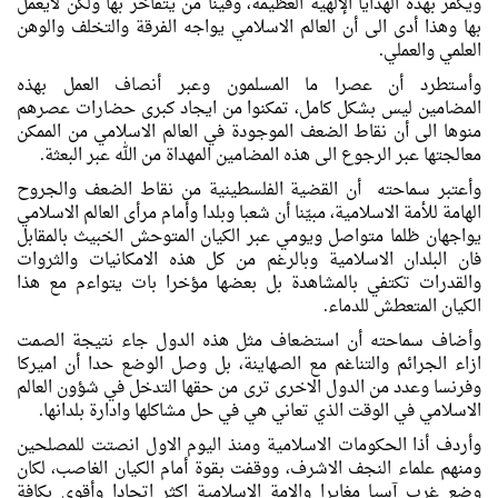
ويكفر بهذه الهدايا الإلهية العظيمة، وفينا من يتفاخر بها ولكن لايعمل
بها وهذا أدى الى أن العالم الاسلامي يواجه الفرقة والتخلف والوهن
العلمي والعملي.
وأستطرد أن عصرا ما المسلمون وعبر أنصاف العمل بهذه
المضامين ليس بشكل كامل، تمكنوا من ايجاد كبرى حضارات عصرهم
منوها الى أن نقاط الضعف الموجودة في العالم الاسلامي من الممكن
معالجتها عبر الرجوع الى هذه المضامين المهداة من الله عبر البعثة.
وأعتبر سماحته أن القضية الفلسطينية من نقاط الضعف والجروح
الهامة للأمة الاسلامية، مبيّنا أن شعبا وبلدا وأمام مرأى العالم الاسلامي
يواجهان ظلما متواصل ويومي عبر الكيان المتوحش الخبيث بالمقابل
فان البلدان الاسلامية وبالرغم من كل هذه الامكانيات والثروات
والقدرات تكتفي بالمشاهدة بل بعضها مؤخرا بات يتواءم مع هذا
الكيان المتعطش للدماء.
وأضاف سماحته أن استضعاف مثل هذه الدول جاء نتيجة الصمت
ازاء الجرائم والتناغم مع الصهاينة، بل وصل الوضع حدا أن اميركا
وفرنسا وعدد من الدول الاخرى ترى من حقها التدخل في شؤون العالم
الاسلامي في الوقت الذي تعاني هي في حل مشاكلها وادارة بلدانها.
وأردف أذا الحكومات الاسلامية ومنذ اليوم الاول انصتت للمصلحين
ومنهم علماء النجف الاشرف، ووقفت بقوة أمام الكيان الغاصب، لكان
وضع غرب آسيا مغايرا والامة الاسلامية اكثر اتحادا وأقوى بكافة