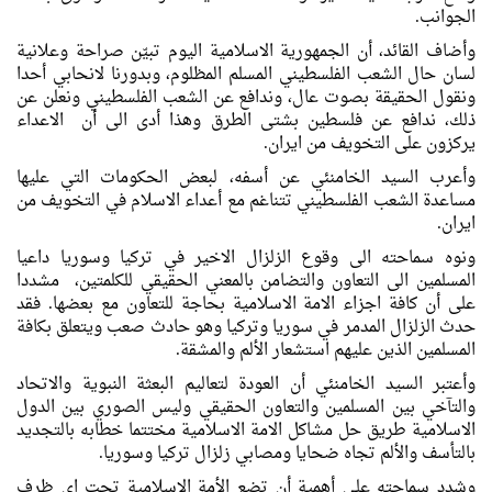
الجوانب.
وأضاف القائد، أن الجمهورية الاسلامية اليوم تبيّن صراحة وعلانية
لسان حال الشعب الفلسطيني المسلم المظلوم، وبدورنا لانحابي أحدا
ونقول الحقيقة بصوت عال، وندافع عن الشعب الفلسطيني ونعلن عن
ذلك، ندافع عن فلسطين بشتى الطرق وهذا أدى الى أن الاعداء
يركزون على التخويف من ايران.
وأعرب السيد الخامنئي عن أسفه، لبعض الحكومات التي عليها
مساعدة الشعب الفلسطيني تتناغم مع أعداء الاسلام في التخويف من
ايران.
ونوه سماحته الى وقوع الزلزال الاخير في تركيا وسوريا داعيا
المسلمين الى التعاون والتضامن بالمعني الحقيقي للكلمتين، مشددا
على أن كافة اجزاء الامة الاسلامية بحاجة للتعاون مع بعضها. فقد
حدث الزلزال المدمر في سوريا وتركيا وهو حادث صعب ويتعلق بكافة
المسلمين الذين عليهم استشعار الألم والمشقة.
وأعتبر السيد الخامنئي أن العودة لتعاليم البعثة النبوية والاتحاد
والتآخي بين المسلمين والتعاون الحقيقي وليس الصوري بين الدول
الاسلامية طريق حل مشاكل الامة الاسلامية مختتما خطابه بالتجديد
بالتأسف والألم تجاه ضحايا ومصابي زلزال تركيا وسوريا.
وشدد سماحته على أهمية أن تضع الأمة الاسلامية تحت اي ظرف