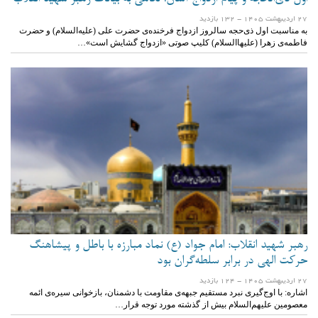
27 ارديبهشت 1405
- 132 بازدید
به مناسبت اول ذی‌حجه سالروز ازدواج فرخنده‌ی حضرت علی (علیه‌السلام) و حضرت
فاطمه‌ی زهرا (علیهاالسلام) کلیپ صوتی «ازدواج گشایش است»…
رهبر شهید انقلاب: امام جواد (ع) نماد مبارزه با باطل و پیشاهنگ
حرکت الهی در برابر سلطه‌گران بود
27 ارديبهشت 1405
- 124 بازدید
اشاره: با اوج‌گیری نبرد مستقیم جبهه‌ی مقاومت با دشمنان، بازخوانی سیره‌ی ائمه
معصومین علیهم‌السلام بیش از گذشته مورد توجه قرار…