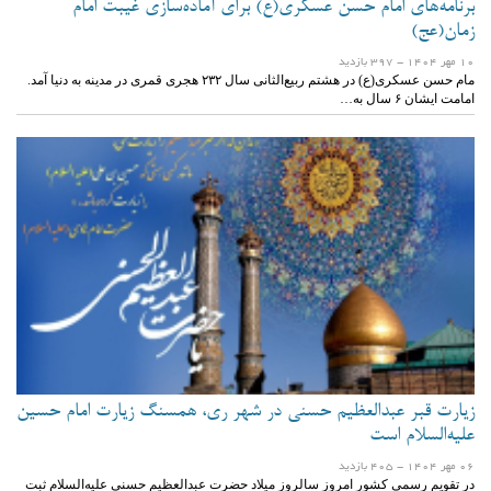
برنامه‌های امام حسن عسکری(ع) برای آماده‌سازی غیبت امام
زمان(عج)
10 مهر 1404
- 397 بازدید
مام حسن عسکری(ع) در هشتم ربیع‌الثانی سال ۲۳۲ هجری قمری در مدینه به دنیا آمد.
امامت ایشان ۶ سال به…
زیارت قبر عبدالعظیم حسنی در شهر ری، همسنگ زیارت امام حسین
علیه‌السلام است
06 مهر 1404
- 405 بازدید
در تقویم رسمی کشور امروز سالروز میلاد حضرت عبدالعظیم حسنی علیه‌السلام ثبت