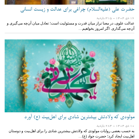
حضرت علی (علیه‌السلام) چراغی برای عدالت و زیست انسانی
16 دی 1404
- 315 بازدید
عدالت علوی، در معنا تراز میان قدرت و مسئولیت است؛ تعادل میان آن‌چه می‌گیری و
آن‌چه می‌گذاری. اگر امروز بخواهیم…
مولودی که ولادتش بیشترین شادی برای اهل‌بیت (ع) آورد
10 دی 1404
- 284 بازدید
به حسب بعضی روایات مولودی که ولادتش بیشترین شادی را برای اهل‌بیت و دوستان
اهل‌بیت ایجاد کرد؛ حضرت جواد (ع)…