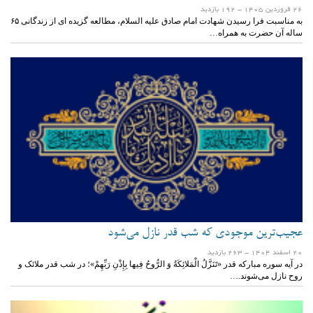
26 فروردين 1405
- 192 بازدید
به مناسبت فرا رسیدن شهادت امام صادق علیه السلام، مطالعه گزیده ای از زندگانی ۶۵
ساله آن حضرت به همراه…
عجیب‌ترین موجودی که شب قدر نازل می‌شود
20 اسفند 1404
- 263 بازدید
در آیه سوره مبارکه قدر «تَنَزَّلُ‌ الْمَلائِکَةُ وَ الرُّوحُ‌ فِیها بِإِذْنِ رَبِّهِمْ»؛ در شب قدر ملائک و
روح نازل می‌شوند.…