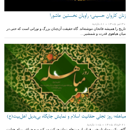
زنان کاروان حسینی؛ راویان نخستین عاشورا
30 تیر 1405
- 81 بازدید
تاریخ را همیشه فاتحان ننوشته‌اند. گاه حقیقت آن‌چنان بزرگ و نورانی است که حتی در
میان هیاهوی قدرت و شمشیر…
مباهله؛ روز تجلی حقانیت اسلام و نمایش جایگاه بی‌بدیل اهل‌بیت(ع)
21 خرداد 1405
- 105 بازدید
گاهی یک رویداد تاریخی، فراتر از مرزهای زمان حرکت می‌کند و به چراغی برای هدایت