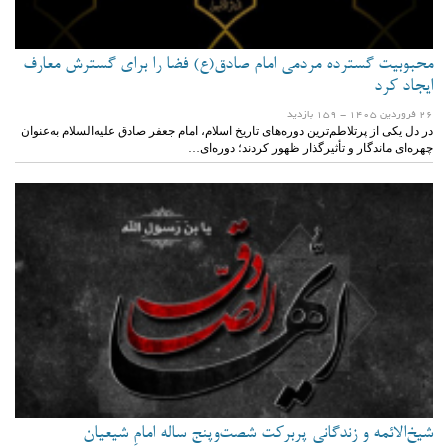
محبوبیت گسترده مردمی امام صادق(ع) فضا را برای گسترش معارف
ایجاد کرد
26 فروردين 1405
- 159 بازدید
در دل یکی از پرتلاطم‌ترین دوره‌های تاریخ اسلام، امام جعفر صادق‌ علیه‌السلام به‌عنوان
چهره‌ای ماندگار و تأثیرگذار ظهور کردند؛ دوره‌ای…
شیخ‌الائمه و زندگانی پربرکت شصت‌وپنج ساله امامِ شیعیان