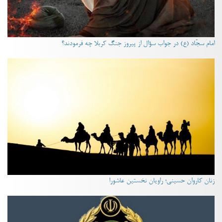
امام سجّاد (ع) در جواب سؤال از پیروز جنگ کربلا چه فرمودند؟
زنان کاروان حسینی؛ راویان نخستین عاشورا