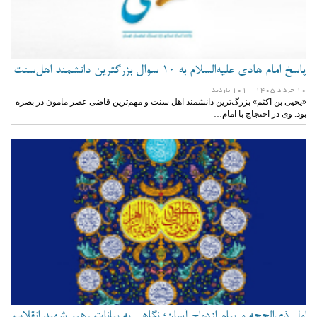
پاسخ امام هادی علیه‌السلام به ۱۰ سوال بزرگترین دانشمند اهل‌سنت
10 خرداد 1405
- 101 بازدید
«یحیی بن اکثم» بزرگ‌ترین دانشمند‎ اهل سنت و مهم‌ترین قاضی عصر مامون در بصره
بود. وی در احتجاج با امام…
اول ذی‌الحجه و پیام ازدواج آسان؛ نگاهی به بیانات رهبر شهید انقلاب