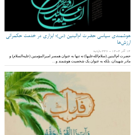
هوشمندی سیاسی حضرت ام‌البنین (س)؛ ابزاری در خدمت حکمرانی
ارزش‌ها
14 آذر 1404
- 346 بازدید
حضرت ام‌البنین (سلام‌الله‌علیها) نه تنها به عنوان همسر امیرالمؤمنین (علیه‌السلام) و
مادر شهیدان، بلکه به عنوان یک شخصیت هوشمند و…