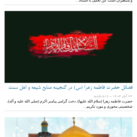
و منتظران است. این تحلیل با استناد…
فضائل حضرت فاطمه زهرا (س) در گنجینه منابع شیعه و اهل سنت
23 آبان 1404
- 516 بازدید
حضرت فاطمه زهرا (سلام الله علیها)، دخت گرامی پیامبر اکرم (صلی الله علیه و آله)،
شخصیتی محوری و مورد تکریم…