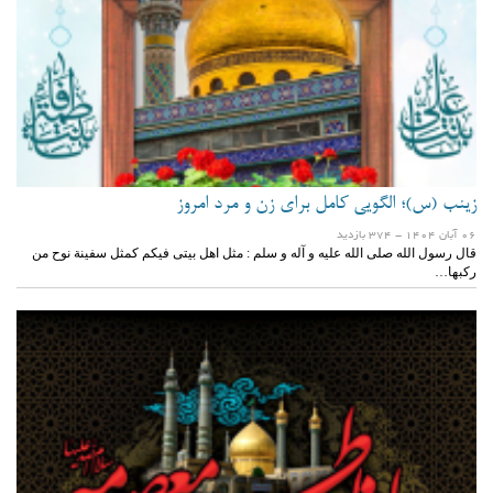
زینب (س)؛ الگویی کامل برای زن و مرد امروز
06 آبان 1404
- 374 بازدید
قال رسول الله صلی الله علیه و آله و سلم : مثل اهل بیتی فیکم کمثل سفینة نوح من
رکبها…