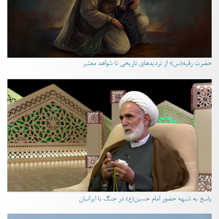
حضرت رقیه(س)؛ از تردیدهای تاریخی تا شواهد معتبر
پاسخ به شبهه حضور امام حسین(ع) در جنگ با ایرانیان