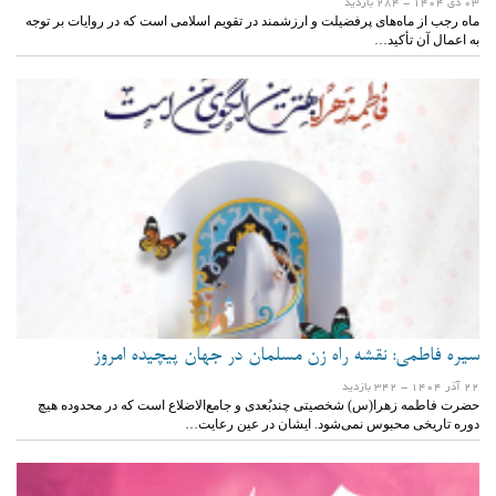
03 دی 1404
- 284 بازدید
ماه رجب از ماه‌های پرفضیلت و ارزشمند در تقویم اسلامی است که در روایات بر توجه
به اعمال آن تأکید…
سیره فاطمی: نقشه راه زن مسلمان در جهان پیچیده امروز
22 آذر 1404
- 342 بازدید
حضرت فاطمه زهرا(س) شخصیتی چندبُعدی و جامع‌الاضلاع است که در محدوده هیچ
دوره تاریخی محبوس نمی‌شود. ایشان در عین رعایت…