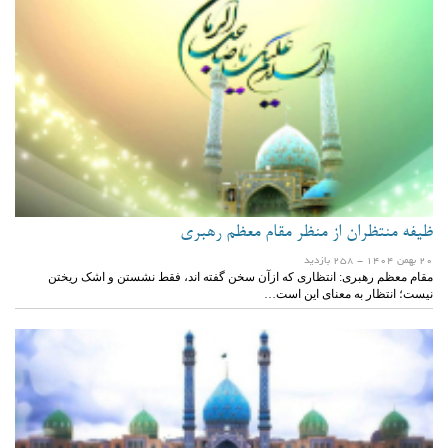
ظیفه منتظران از منظر مقام معظم رهبری
20 بهمن 1404
- 258 بازدید
مقام معظم رهبری: انتظاری که ازآن سخن گفته اند، فقط نشستن و اشک ریختن
نیست؛ انتظار به معنای این است…