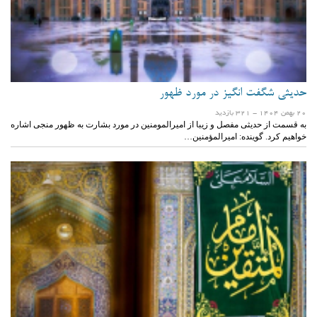
حدیثی شگفت انگیز در مورد ظهور
20 بهمن 1404
- 321 بازدید
به قسمت از حدیثی مفصل و زیبا از امیرالمومنین در مورد بشارت به ظهور منجی اشاره
خواهیم کرد. گوینده: امیرالمؤمنین…