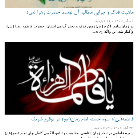
ماهیت فدک و چرایی مطالبه آن توسط حضرت زهرا (س)
01 آذر 1404
- 361 بازدید
در زمان پیامبر اکرم (ص) زمین فدک به دختر گرامی ایشان، حضرت فاطمه زهرا (س)،
واگذار شد. این واگذاری نه…
فاطمه(س)؛ اسوه حسنه امام زمان(عج) در توقیع شریف
23 آبان 1404
- 373 بازدید
سیره فاطمی در ابعاد زمان‌شناسی، مقاومت و تبلیغ، الگویی کامل برای امام عصر(عج)