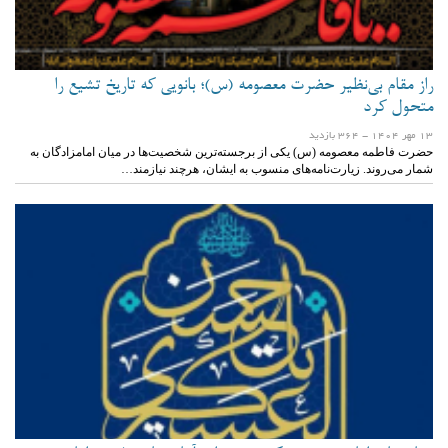
راز مقام بی‌نظیر حضرت معصومه (س)؛ بانویی که تاریخ تشیع را
متحول کرد
13 مهر 1404
- 364 بازدید
حضرت فاطمه معصومه (س) یکی از برجسته‌ترین شخصیت‌ها در میان امامزادگان به
شمار می‌روند. زیارت‌نامه‌های منسوب به ایشان، هرچند نیازمند…