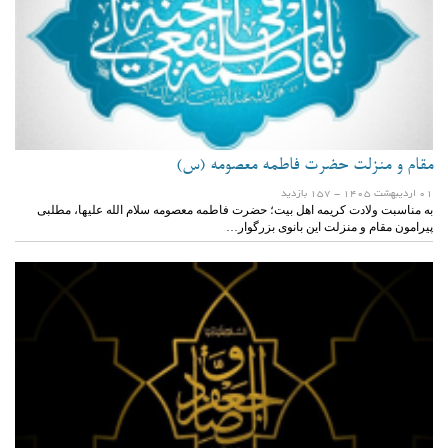
مقام و منزلت حضرت فاطمه معصومه (س)
01 ارديبهشت 1405
- 157 بازدید
به مناسبت ولادت کریمه اهل بیت؛ حضرت فاطمه معصومه سلام الله علیها، مطلبی
پیرامون مقام و منزلت این بانوی بزرگوار…