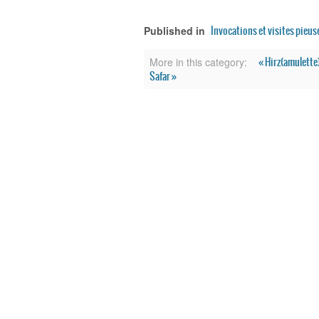
Invocations et visites pieus
Published in
« Hirz(amulette
More in this category:
Safar »