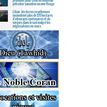
prennent pour cible un nouveau
pétrolier saoudien en mer Rouge
Liban : les forces israéliennes
incendient plus de 120 hectares
d'oliveraies centenaires et de
vergers dans le sud malgré les
négociations en cours