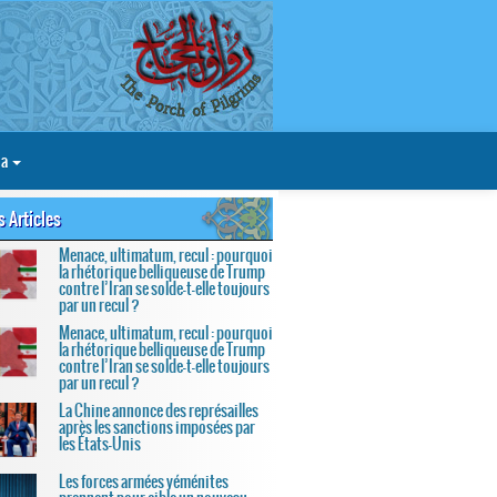
ia
s Articles
Menace, ultimatum, recul : pourquoi
la rhétorique belliqueuse de Trump
contre l’Iran se solde-t-elle toujours
par un recul ?
Menace, ultimatum, recul : pourquoi
la rhétorique belliqueuse de Trump
contre l’Iran se solde-t-elle toujours
par un recul ?
La Chine annonce des représailles
après les sanctions imposées par
les États-Unis
Les forces armées yéménites