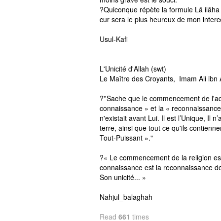
?Quiconque répète la formule Lâ ilâha il
cur sera le plus heureux de mon interc
Usul-Kafi
L'Unicité d'Allah (swt)
Le Maître des Croyants, Imam Ali ibn A
?''Sache que le commencement de l'ado
connaissance » et la « reconnaissance ».
n'existait avant Lui. Il est l’Unique, Il n
terre, ainsi que tout ce qu'ils contienn
Tout-Puissant »."
?« Le commencement de la religion est 
connaissance est la reconnaissance de 
Son unicité... »
Nahjul_balaghah
Read
661
times