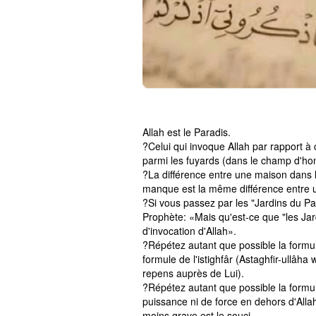
Allah est le Paradis.
?Celui qui invoque Allah par rapport à 
parmi les fuyards (dans le champ d'hon
?La différence entre une maison dans l
manque est la même différence entre u
?Si vous passez par les "Jardins du P
Prophète: «Mais qu'est-ce que "les Jard
d'invocation d'Allah».
?Répétez autant que possible la formule L
formule de l'istighfâr (Astaghfir-ullâh
repens auprès de Lui).
?Répétez autant que possible la formule
puissance ni de force en dehors d'Allah
moins grave est le souci.