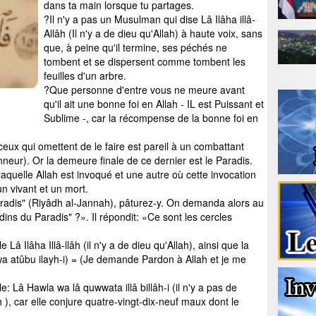
dans ta main lorsque tu partages.
?Il n'y a pas un Musulman qui dise Lâ Ilâha illâ-
Allâh (Il n'y a de dieu qu'Allah) à haute voix, sans
que, à peine qu'il termine, ses péchés ne
tombent et se dispersent comme tombent les
feuilles d'un arbre.
?Que personne d'entre vous ne meure avant
qu'il ait une bonne foi en Allah - IL est Puissant et
Sublime -, car la récompense de la bonne foi en
ceux qui omettent de le faire est pareil à un combattant
neur). Or la demeure finale de ce dernier est le Paradis.
aquelle Allah est invoqué et une autre où cette invocation
n vivant et un mort.
aradis" (Riyâdh al-Jannah), pâturez-y. On demanda alors au
ins du Paradis" ?». Il répondit: «Ce sont les cercles
â Ilâha Illâ-llâh (il n'y a de dieu qu'Allah), ainsi que la
a wa atûbu ilayh-i) = (Je demande Pardon à Allah et je me
: Lâ Hawla wa lâ quwwata illâ billâh-i (il n'y a pas de
 ), car elle conjure quatre-vingt-dix-neuf maux dont le