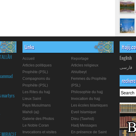
Links
Hajij.c
d'ALLÂH
English
Accueil
Reportage
Articles politiques
Articles religieux
فارسی
Prophète (PSL)
Ahlulbeyt
Muhammad
Compagnons du
Femmes du Prophète
recher
Prophète (PSL)
(PSL)
Les Rites du hajj
Philosophie du hajj
s martyrs
Lieux Saint
Invocation du hajj
Pays Musulmans
Les écoles Islamiques
Mahdi (aj)
Eveil Islamique
r
Galerie des Photos
Dieu (Tawhid)
Le Noble Coran
Hadj Messages
Invocations et visites
En présence de Saint
E MIRACLE