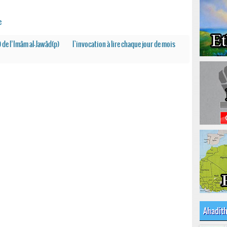
e
) de l’Imâm al-Jawâd(p)
l`invocation à lire chaque jour de mois
Ahadit