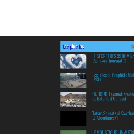
Les plus lus
LE SECRET DES 99 NOMS 
(Asma-oul housna) !!!!
Les Filles du Prophète 
(PSL)
OUHOUD: Le cimetière de
de Bataille d`Ouhoud
Tafsir: Sourate al-Kawtha
(L’Abondance) 1
LE MOUSTIQUE :UN AUTR