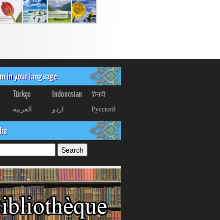
om in your language
Türkçe
Indonesian
हिनदी
العربیة
اردو
Русский
che