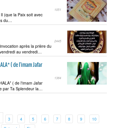
1051
Il (que la Paix soit avec
ons du…
2445
invocation après la prière du
e vendredi au vendredi…
A* ( de l'imam Jafar
1384
A* ( de l'imam Jafar
e par Ta Splendeur la…
nt)
(current)
(current)
(current)
(current)
(current)
(current)
(current)
(current)
3
4
5
6
7
8
9
10