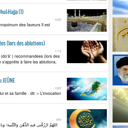
hul-Hajja (1)
1050
u maximum des faveurs Il est
es (lors des ablutions)
1112
 (do'â' ) recommandées (lors des
 s'apprête à faire les ablutions,
du JEÛNE
1385
i et sa famille - dit :« L’invocation
984