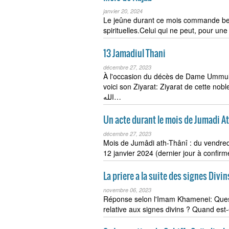
janvier 20, 2024
Le jeûne durant ce mois commande b
spirituelles.Celui qui ne peut, pour un
13 Jamadiul Thani
décembre 27, 2023
À l'occasion du décès de Dame Ummul
voici son Ziyarat: Ziyarat de cette no
الله…
Un acte durant le mois de Jumadi A
décembre 27, 2023
Mois de Jumâdi ath-Thânî : du vendre
12 janvier 2024 (dernier jour à confir
La priere a la suite des signes Divin
novembre 06, 2023
Réponse selon l'Imam Khamenei: Questi
relative aux signes divins ? Quand est