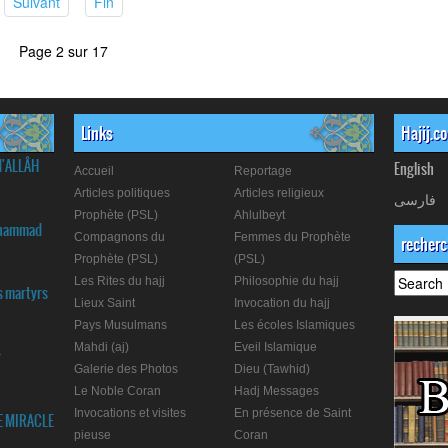
(current)
(current)
Suivant
Fin
Page 2 sur 17
Links
Hajij.c
d'ALLÂH
English
Accueil
Reportage
Articles politiques
Articles religieux
فارسی
Prophète (PSL)
Ahlulbeyt
Muhammad
Compagnons du
Femmes du Prophète
recher
Prophète (PSL)
(PSL)
Les Rites du hajj
Philosophie du hajj
s martyrs
Lieux Saint
Invocation du hajj
Pays Musulmans
Les écoles Islamiques
Mahdi (aj)
Eveil Islamique
r
Galerie des Photos
Dieu (Tawhid)
Le Noble Coran
Hadj Messages
Invocations et visites
En présence de Saint
E MIRACLE
pieuse
Coran