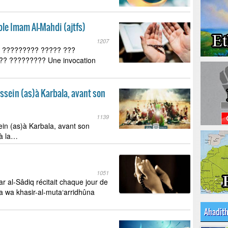
le Imam Al-Mahdi (ajtfs)
1207
 ????????? ????? ???
? ????????? Une invocation
ssein (as)à Karbala, avant son
1139
ein (as)à Karbala, avant son
 à la…
1051
ar al-Sâdiq récitait chaque jour de
a wa khasir-al-muta‘arridhûna
Ahadit