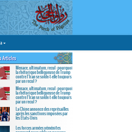
ia
s Articles
Menace, ultimatum, recul : pourquoi
la rhétorique belliqueuse de Trump
contre l’Iran se solde-t-elle toujours
par un recul ?
Menace, ultimatum, recul : pourquoi
la rhétorique belliqueuse de Trump
contre l’Iran se solde-t-elle toujours
par un recul ?
La Chine annonce des représailles
après les sanctions imposées par
les États-Unis
Les forces armées yéménites