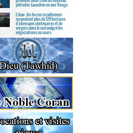
prennent pour cible un nouveau
pétrolier saoudien en mer Rouge
Liban : les forces israéliennes
incendient plus de 120 hectares
d'oliveraies centenaires et de
vergers dans le sud malgré les
négociations en cours