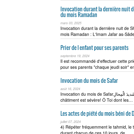
Invocation durant la dernière nuit 
du mois Ramadan
mars 03, 2025
Invocation durant la dernière nuit de S
mois Ramadan : L'Imam Jafar as-Sâde
Prier de l enfant pour ses parents
septembre 19, 2024
Il est recommandé d'effectuer cette prièr
pour ses parents *chaque jeudi soir* e
Invocation du mois de Safar
août 16, 2024
Invocation du mois de Safarيا شَديدَ الْقُوى وَيا شَديدَ الْمِحالِÔ Toi dont le
châtiment est sévère! Ô Toi dont les…
Les actes de piété du mois béni de D
juillet 07, 2024
4) Répéter fréquemment le tahmid, le tah
durant chacun de ces 10 jours, de…