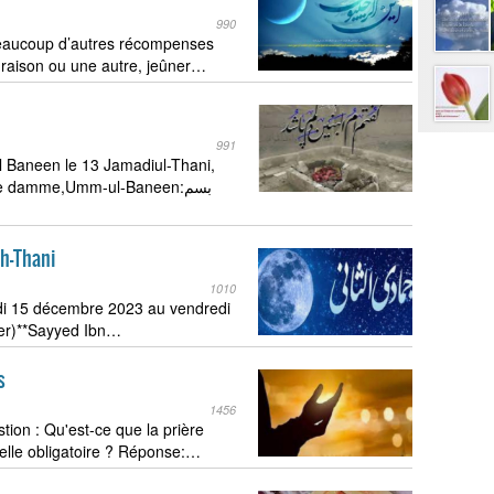
990
eaucoup d’autres récompenses
e raison ou une autre, jeûner…
991
 Baneen le 13 Jamadiul-Thani,
ble damme,Umm-ul-Baneen:بسم
th-Thani
1010
di 15 décembre 2023 au vendredi
mer)**Sayyed Ibn…
s
1456
on : Qu'est-ce que la prière
-elle obligatoire ? Réponse:…