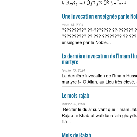
نَصيباً مِنْ كُلِّ خَيْرٍ تُنْزِلُ فيهِ، بِجُودِكَ يا…
Une invocation enseignée par le Nob
mars 13, 2024
?????????? ??-??????? ??-?????? ?
?????????? ?? ??? ???????? ?? ????
enseignée par le Noble…
La dernière invocation de l'Imam Hu
martyre
février 13, 2024
La dernière invocation de l'Imam Huss
martyre !« O Allah, au Lieu très élevé,
Le mois rajab
janvier 20, 2024
Réciter le du‘â’ suivant que l’Imam Jaf
Rajab :« Khâb-al-wâfidûna ‘alâ ghayrik
illâ…
Mois de Rajab