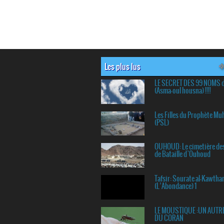
Les plus lus
LE SECRET DES 99 NOMS 
(Asma-oul housna) !!!!
Les Filles du Prophète 
(PSL)
OUHOUD: Le cimetière de
de Bataille d`Ouhoud
Tafsir: Sourate al-Kawtha
(L’Abondance) 1
LE MOUSTIQUE :UN AUTR
DU CORAN