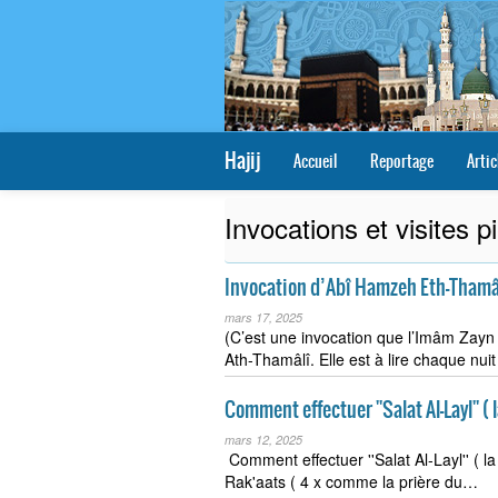
Hajij
Accueil
Reportage
Artic
Invocations et visites p
Invocation d’Abî Hamzeh Eth-Thamâ
mars 17, 2025
(C’est une invocation que l’Imâm Zayn
Ath-Thamâlî. Elle est à lire chaque nu
Comment effectuer ''Salat Al-Layl'' ( 
mars 12, 2025
Comment effectuer ''Salat Al-Layl'' ( la
Rak'aats ( 4 x comme la prière du…