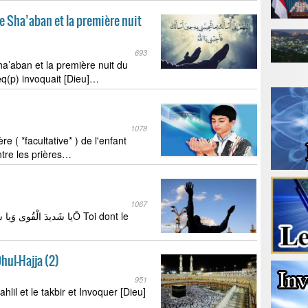
de Sha’aban et la première nuit
693
ha’aban et la première nuit du
q(p) invoquait [Dieu]…
1078
e ( *facultative* ) de l'enfant
ntre les prières…
1067
hul-Hajja (2)
951
lil et le takbir et Invoquer [Dieu]