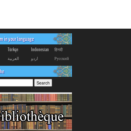
om in your language
Türkçe
Indonesian
हिनदी
العربیة
اردو
Русский
che