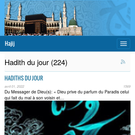
Hajij
Toggl
naviga
Hadith du jour (224)
HADITHS DU JOUR
avril 01, 2022
1569
Du Messager de Dieu(s): « Dieu prive du parfum du Paradis celui
qui fait du mal à son voisin et…