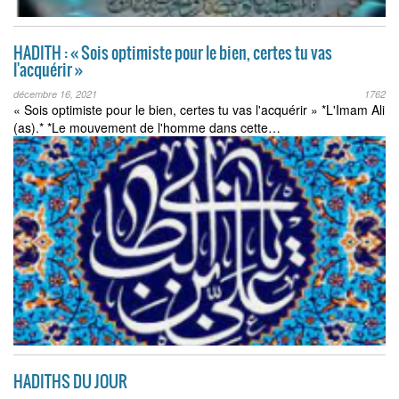
HADITH : « Sois optimiste pour le bien, certes tu vas
l'acquérir »
décembre 16, 2021
1762
« Sois optimiste pour le bien, certes tu vas l'acquérir » *L'Imam Ali
(as).* *Le mouvement de l'homme dans cette…
HADITHS DU JOUR