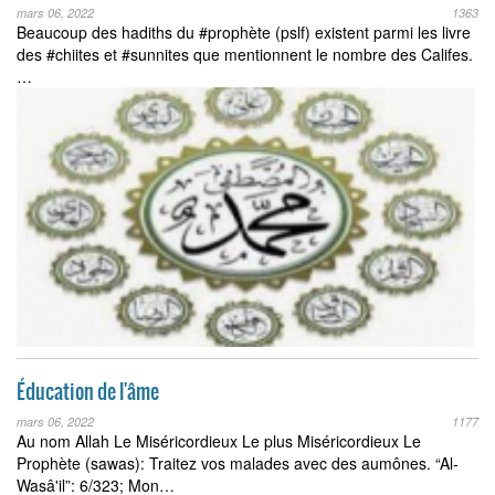
mars 06, 2022
1363
Beaucoup des hadiths du #prophète (pslf) existent parmi les livre
des #chiites et #sunnites que mentionnent le nombre des Califes.
…
Éducation de l'âme
mars 06, 2022
1177
Au nom Allah Le Miséricordieux Le plus Miséricordieux Le
Prophète (sawas): Traitez vos malades avec des aumônes. “Al-
Wasâ'il”: 6/323; Mon…