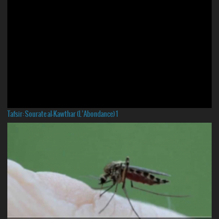
Tafsir: Sourate al-Kawthar (L’Abondance) 1