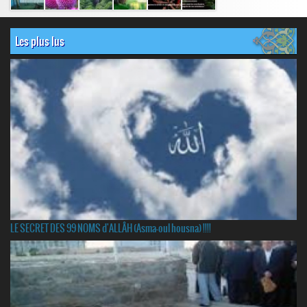
Les plus lus
LE SECRET DES 99 NOMS d'ALLÂH (Asma-oul housna) !!!!