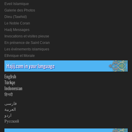
Eveil Islamique
Galerie des Photos
Dieu (Tawhid)
Le Noble Coran
Hadj Messages
Invocations et visites pieuse
En présence de Saint Coran
Les événements islamiques
Ethnique et Morale
Hajij.com in your language
English
Türkçe
Indonesian
हिनदी
فارسی
العربیة
اردو
Русский