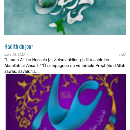
Hadith du jour
mars 06, 2022
1123
*L’Imam Ali ibn Hussain [al-Zeinulabidine ع] dit à Jabir ibn
Abdallah al-Ansari :**Ô compagnon du vénérable Prophète d’Allah
sawas, savais-tu…