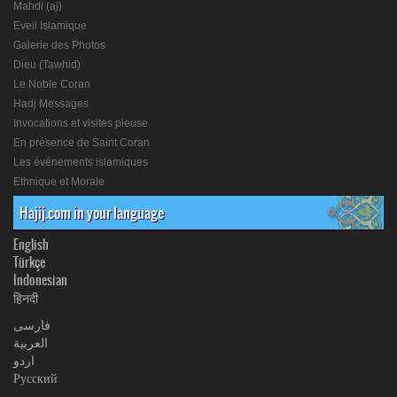
Mahdi (aj)
Eveil Islamique
Galerie des Photos
Dieu (Tawhid)
Le Noble Coran
Hadj Messages
Invocations et visites pieuse
En présence de Saint Coran
Les événements islamiques
Ethnique et Morale
Hajij.com in your language
English
Türkçe
Indonesian
हिनदी
فارسی
العربیة
اردو
Русский