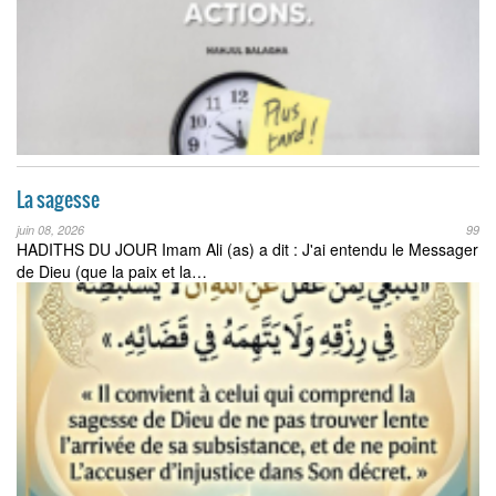
La sagesse
juin 08, 2026
99
HADITHS DU JOUR Imam Ali (as) a dit : J'ai entendu le Messager
de Dieu (que la paix et la…