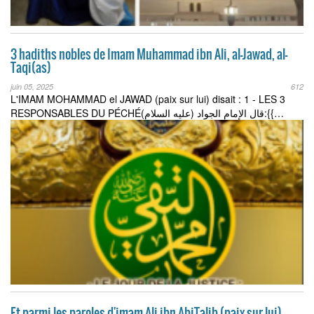
3 hadiths nobles de Imam Muhammad ibn Ali, al-Jawad, al-
Taqi(as)
juin 05, 2025
612
L'IMAM MOHAMMAD el JAWAD (paix sur lui) disait : 1 - LES 3
RESPONSABLES DU PÉCHÉقال الإمام الجواد (عليه السلام):{{…
Et parmi les paroles d'imam Ali ibn AbiTalib (paix sur lui)