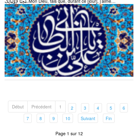
مُحِبَّاً لاِوْلِیائِکَ،Mon Dieu, fais que, durant ce [jour], j’aime…
Début
Précédent
1
(current)
(current)
(current)
(current)
(curren
2
3
4
5
6
(current)
(current)
(current)
(current)
(current)
(current)
7
8
9
10
Suivant
Fin
Page 1 sur 12