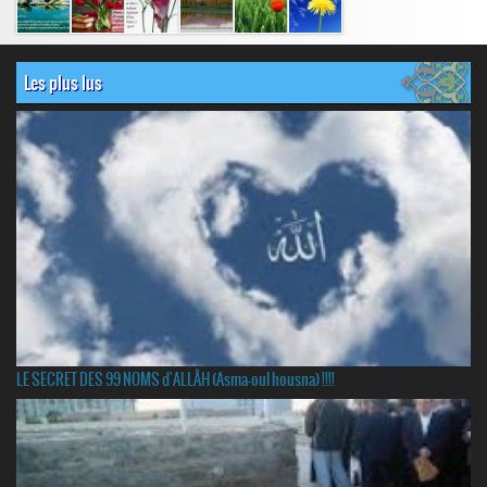
Les plus lus
LE SECRET DES 99 NOMS d'ALLÂH (Asma-oul housna) !!!!