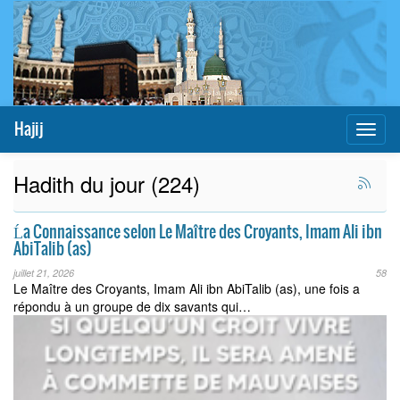
Hajij
Toggl
naviga
Hadith du jour (224)
Ĺa Connaissance selon Le Maître des Croyants, Imam Ali ibn
AbiTalib (as)
juillet 21, 2026
58
Le Maître des Croyants, Imam Ali ibn AbiTalib (as), une fois a
répondu à un groupe de dix savants qui…