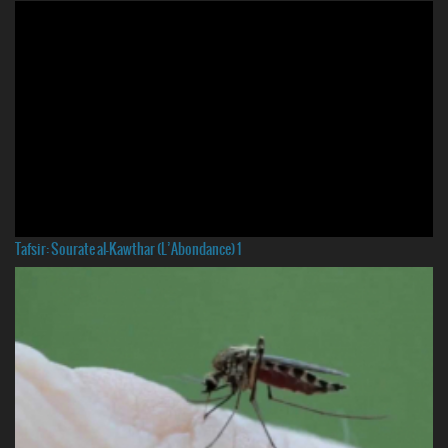
Tafsir: Sourate al-Kawthar (L’Abondance) 1