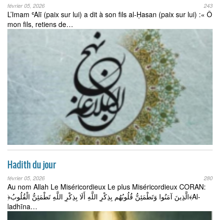
février 05, 2026
243
L’Imam ʿAlī (paix sur lui) a dit à son fils al-Ḥasan (paix sur lui) :« Ô
mon fils, retiens de…
Hadith du jour
février 05, 2026
280
Au nom Allah Le Miséricordieux Le plus Miséricordieux CORAN:
﴿الَّذِينَ آمَنُوا وَتَطْمَئِنُّ قُلُوبُهُم بِذِكْرِ اللَّهِ أَلَا بِذِكْرِ اللَّهِ تَطْمَئِنُّ الْقُلُوبُ﴾Al-
ladhīna…