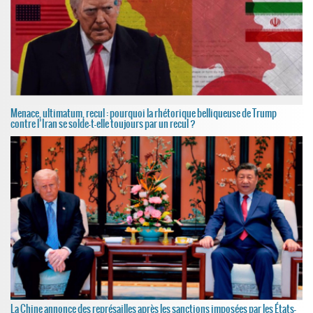
Menace, ultimatum, recul : pourquoi la rhétorique belliqueuse de Trump
contre l’Iran se solde-t-elle toujours par un recul ?
La Chine annonce des représailles après les sanctions imposées par les États-