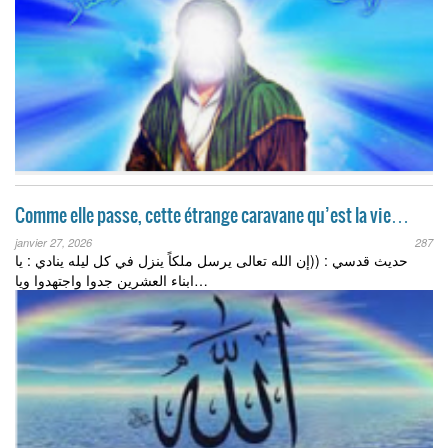
Comme elle passe, cette étrange caravane qu’est la vie…
janvier 27, 2026
287
حديث قدسي : ((إن الله تعالى يرسل ملكاً ينزل في كل ليله ينادي : يا
ابناء العشرين جدوا واجتهدوا ويا…