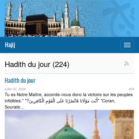
Hajij
Toggl
naviga
Hadith du jour (224)
Hadith du jour
juillet 02, 2024
834
Tu es Notre Maître, accorde-nous donc la victoire sur les peuples
infidèles.* *?أَنْتَ مَوْلَانَا فَانْصُرْنَا عَلَى الْقَوْمِ الْكَافِرِينَ* *Coran,
Sourate…