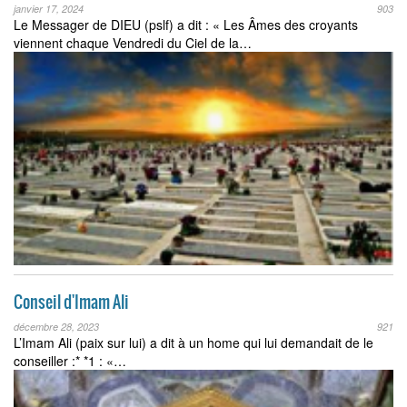
janvier 17, 2024
903
Le Messager de DIEU (pslf) a dit : « Les Âmes des croyants
viennent chaque Vendredi du Ciel de la…
Conseil d'Imam Ali
décembre 28, 2023
921
L’Imam Ali (paix sur lui) a dit à un home qui lui demandait de le
conseiller :* *1 : «…