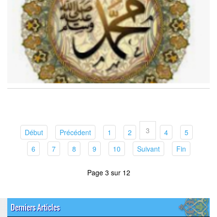
3
(current)
(current)
(current)
(current)
(current)
(current)
Début
Précédent
1
2
4
5
(current)
(current)
(current)
(current)
(current)
(current)
(current)
6
7
8
9
10
Suivant
Fin
Page 3 sur 12
Derniers Articles