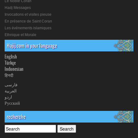
Le Noble Coran
Hadj Messages
Invocations et visites pieuse
En présence de Saint Coran
Les événements islamiques
Ethnique et Morale
Hajij.com in your language
English
Türkçe
Indonesian
हिनदी
فارسی
العربیة
اردو
Русский
recherche