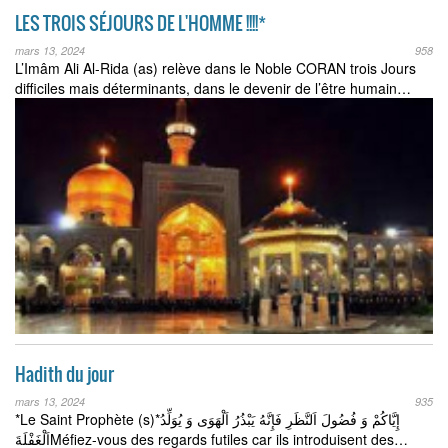
LES TROIS SÉJOURS DE L'HOMME !!!!*
mars 13, 2024
958
L’Imâm Ali Al-Rida (as) relève dans le Noble CORAN trois Jours
difficiles mais déterminants, dans le devenir de l’être humain…
Hadith du jour
mars 13, 2024
935
*Le Saint Prophète (s)*إِيَّاكُمْ وَ فُضُولَ اَلنَّظَرِ فَإِنَّهُ يَبْذُرُ اَلْهَوَى وَ يُوَلِّدُ
اَلْغَفْلَةَMéfiez-vous des regards futiles car ils introduisent des…