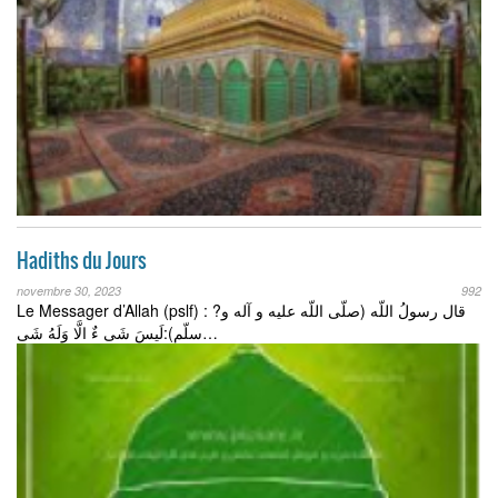
Hadiths du Jours
novembre 30, 2023
992
Le Messager d’Allah (pslf) : ?قال رسولُ اللّه (صلّی اللّه علیه و آله و
سلّم):لَیسَ شَی ءٌ الَّا وَلَهُ شَی…