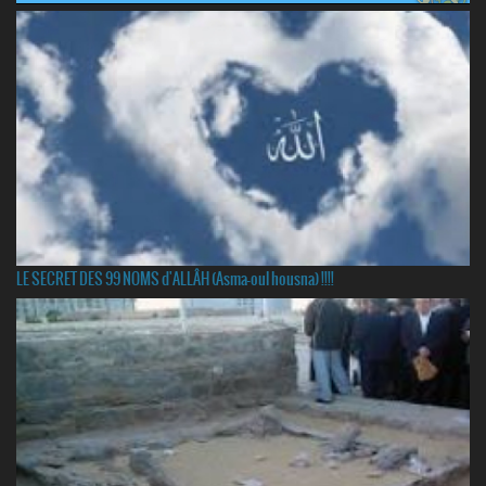
LE SECRET DES 99 NOMS d'ALLÂH (Asma-oul housna) !!!!