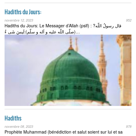
Hadiths du Jours:
novembre 12, 2023
952
Hadiths du Jours: Le Messager d’Allah (pslf) : ?قال رسولُ اللّه
(صلّی اللّه علیه و آله و سلّم):لَیسَ شَی ءٌ…
Hadiths
novembre 08, 2023
978
Prophète Muhammad (bénédiction et salut soient sur lui et sa