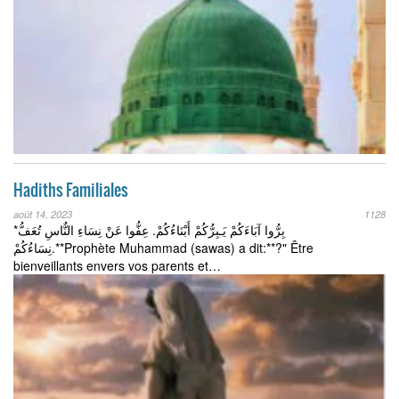
Hadiths Familiales
août 14, 2023
1128
*بِرُّوا آبَاءَكُمْ يَـبِرُّكُمْ أَبْنَاءُكُمْ. عِفُّوا عَنْ نِسَاءِ النٌّاسِ تُعَفُّ
نِسَاءُكُمْ.**Prophète Muhammad (sawas) a dit:**?️" Être
bienveillants envers vos parents et…