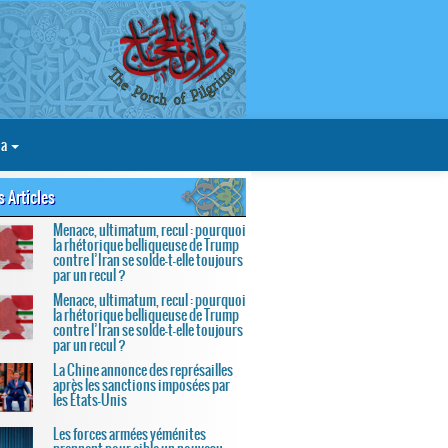
ia
s Articles
Menace, ultimatum, recul : pourquoi
la rhétorique belliqueuse de Trump
contre l’Iran se solde-t-elle toujours
par un recul ?
Menace, ultimatum, recul : pourquoi
la rhétorique belliqueuse de Trump
contre l’Iran se solde-t-elle toujours
par un recul ?
La Chine annonce des représailles
après les sanctions imposées par
les États-Unis
Les forces armées yéménites