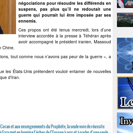
négociations pour résoudre les différends en
suspens, pas plus qu’il ne redoutait une
guerre qui pourrait lui être imposée par ses
ennemis.
Ces propos ont été tenus mercredi, lors d’une
interview accordée à la presse à Téhéran après
avoir accompagné le président iranien, Massoud
en Chine.
ions, tout comme nous n’avons pas peur de la guerre », a
que les États-Unis prétendent vouloir entamer de nouvelles
que d'Iran.
 Coran et aux enseignements du Prophète, la seule voie de réussite
 Gaza met en lumière l’échec de l’Europe à agir et à parler d’une seule