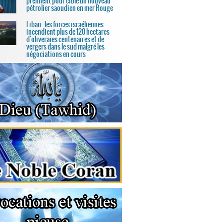
prennent pour cible un nouveau
pétrolier saoudien en mer Rouge
Liban : les forces israéliennes
incendient plus de 120 hectares
d'oliveraies centenaires et de
vergers dans le sud malgré les
négociations en cours