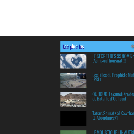
Les plus lus
LE SECRET DES 99 NOMS 
(Asma-oul housna) !!!!
Les Filles du Prophète 
(PSL)
OUHOUD: Le cimetière de
de Bataille d`Ouhoud
Tafsir: Sourate al-Kawtha
(L’Abondance) 1
LE MOUSTIQUE :UN AUTR