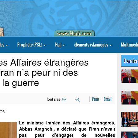
les
Prophète (PSL)
Hajj
éléments islamiques
Multimed
des Affaires étrangères
Dernier
ran n’a peur ni des
 la guerre
font size
Print
Email
tes)
Le ministre iranien des Affaires étrangères,
Abbas Araghchi, a déclaré que l’Iran n’avait
pas peur d’engager de nouvelles