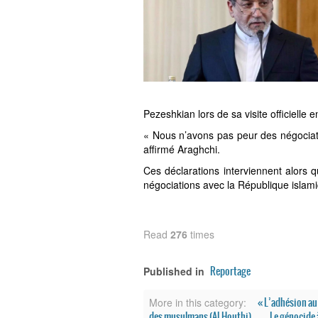
Pezeshkian lors de sa visite officielle 
« Nous n’avons pas peur des négociat
affirmé Araghchi.
Ces déclarations interviennent alors 
négociations avec la République islami
Read
276
times
Reportage
Published in
« L’adhésion au
More in this category:
des musulmans (Al-Houthi)
Le génocide à