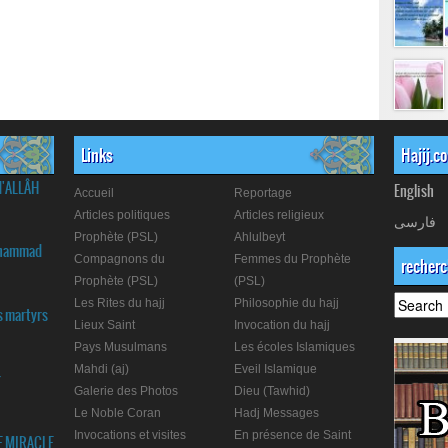
Links
Hajij.c
d'ALLÂH
English
Accueil
Reportage
Articles politiques
Articles religieux
فارسی
Prophète (PSL)
Ahlulbeyt
Muhammad
Compagnons du
Femmes du Prophète
recher
Prophète (PSL)
(PSL)
Les Rites du hajj
Philosophie du hajj
s martyrs
Lieux Saint
Invocation du hajj
Pays Musulmans
Les écoles Islamiques
Mahdi (aj)
Eveil Islamique
r
Galerie des Photos
Dieu (Tawhid)
Le Noble Coran
Hadj Messages
Invocations et visites
En présence de Saint
E MIRACLE