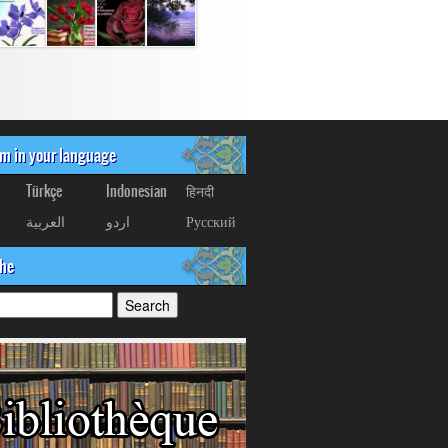
om in your language
Türkçe
Indonesian
हिनदी
العربیة
اردو
Русский
che