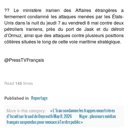
?? Le ministère iranien des Affaires étrangères a
fermement condamné les attaques menées par les États-
Unis dans la nuit du jeudi 7 au vendredi 8 mai contre deux
pétroliers iraniens, près du port de Jask et du détroit
d’Ormuz, ainsi que des attaques contre plusieurs positions
côtières situées le long de cette voie maritime stratégique.
@PressTVFrançais
Read
145
times
Reportage
Published in
« L’Iran condamne les frappes meurtrières
More in this category:
d’Israël sur le sud de Beyrouth May 8, 2026
Niger : plusieurs médias
français suspendus pour menace à l'ordre public »