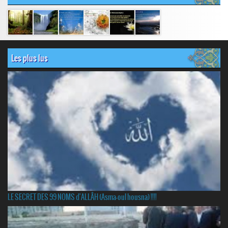
Les plus lus
LE SECRET DES 99 NOMS d'ALLÂH (Asma-oul housna) !!!!