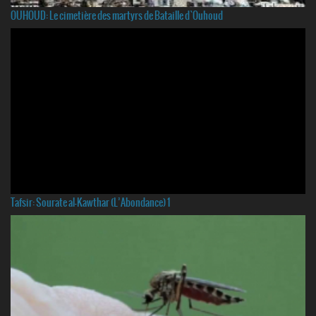
OUHOUD: Le cimetière des martyrs de Bataille d`Ouhoud
Tafsir: Sourate al-Kawthar (L’Abondance) 1