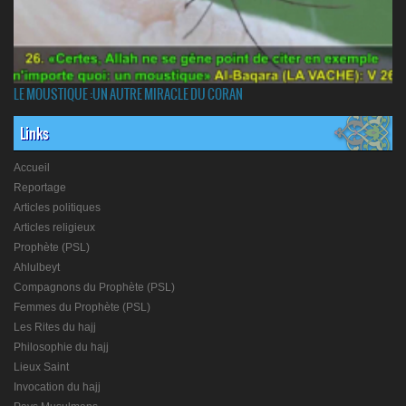
LE MOUSTIQUE :UN AUTRE MIRACLE DU CORAN
Links
Accueil
Reportage
Articles politiques
Articles religieux
Prophète (PSL)
Ahlulbeyt
Compagnons du Prophète (PSL)
Femmes du Prophète (PSL)
Les Rites du hajj
Philosophie du hajj
Lieux Saint
Invocation du hajj