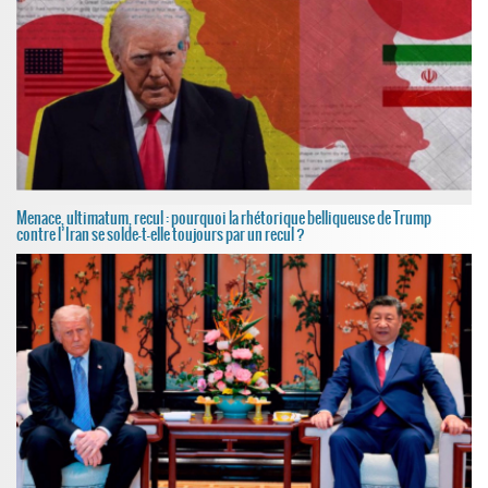
Menace, ultimatum, recul : pourquoi la rhétorique belliqueuse de Trump
contre l’Iran se solde-t-elle toujours par un recul ?