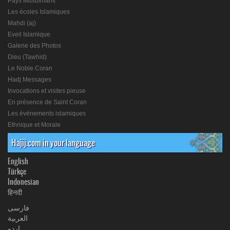
Pays Musulmans
Les écoles Islamiques
Mahdi (aj)
Eveil Islamique
Galerie des Photos
Dieu (Tawhid)
Le Noble Coran
Hadj Messages
Invocations et visites pieuse
En présence de Saint Coran
Les événements islamiques
Ethnique et Morale
Hajij.com in your language
English
Türkçe
Indonesian
हिनदी
فارسی
العربیة
اردو