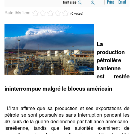
font size
Print
Email
Rate this item
(0 votes)
La
production
pétrolière
iranienne
est restée
ininterrompue malgré le blocus américain
L’Iran affirme que sa production et ses exportations de
pétrole se sont poursuivies sans interruption pendant les
40 jours de la guerre déclenchée par l’alliance américano-
israélienne, tandis que les autorités examinent de