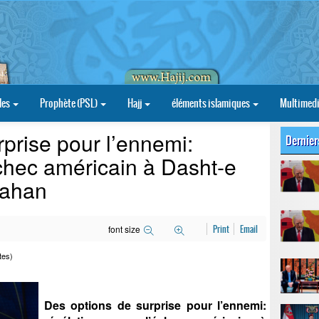
les
Prophète (PSL)
Hajj
éléments islamiques
Multimed
prise pour l’ennemi:
Dernier
échec américain à Dasht‑e
pahan
font size
Print
Email
tes)
Des options de surprise pour l’ennemi: