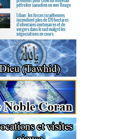
prennent pour cible un nouveau
pétrolier saoudien en mer Rouge
Liban : les forces israéliennes
incendient plus de 120 hectares
d'oliveraies centenaires et de
vergers dans le sud malgré les
négociations en cours