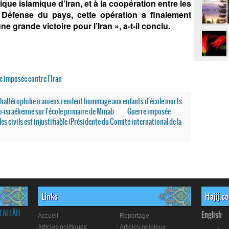
ue islamique d’Iran, et à la coopération entre les
 Défense du pays, cette opération a finalement
e grande victoire pour l’Iran », a‑t‑il conclu.
e imposée contre l'Iran
d'haltérophilie iraniens rendent hommage aux enfants d'école morts
-israélienne sur l'école primaire de Minab
Guerre imposée
es civils est injustifiable (Présidente du Comité international de la
Links
Hajij.c
d'ALLÂH
English
Accueil
Reportage
Articles politiques
Articles religieux