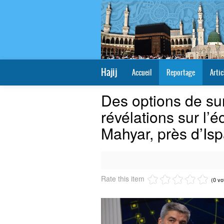
Hajij
Accueil
Reportage
Artic
Des options de sur
révélations sur l’
Mahyar, près d’Is
Rate this item
(0 vo