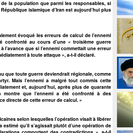
n de la population que parmi les responsables, si
la République islamique d’Iran est aujourd’hui plus
alement évoqué les erreurs de calcul de l’ennemi
 été confronté au cours d'une « troisième guerre
 à l’avance que si l’ennemi commettait une erreur
diatement à toute attaque », a‑t‑il déclaré.
u que toute guerre deviendrait régionale, comme
artyr. Mais l’ennemi a malgré tout commis cette
iatement et, aujourd’hui, après plus de quarante
ion montre que l’ennemi a été confronté à des
e directe de cette erreur de calcul. »
aines selon lesquelles l’opération visait à libérer
a estimé qu’il s’agissait plutôt d’une opération de
arations comportent des contradictions », a‑t‑il