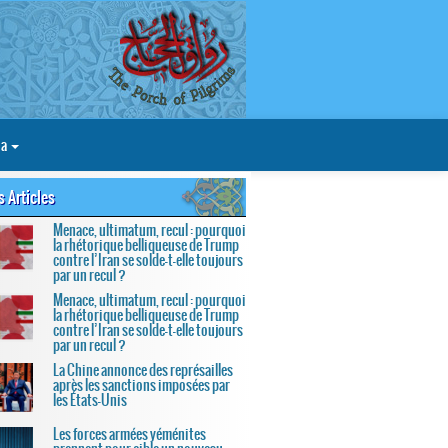
ia
s Articles
Menace, ultimatum, recul : pourquoi
la rhétorique belliqueuse de Trump
contre l’Iran se solde-t-elle toujours
par un recul ?
Menace, ultimatum, recul : pourquoi
la rhétorique belliqueuse de Trump
contre l’Iran se solde-t-elle toujours
par un recul ?
La Chine annonce des représailles
après les sanctions imposées par
les États-Unis
Les forces armées yéménites