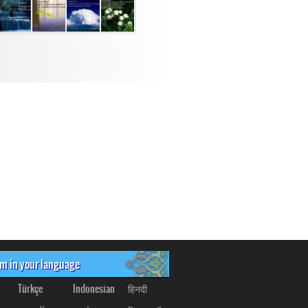
om in your language
Türkçe
Indonesian
हिनदी