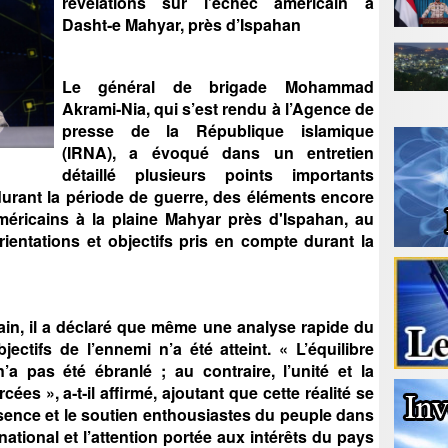
révélations sur l’échec américain à
Dasht‑e Mahyar, près d’Ispahan
Le général de brigade Mohammad
Akrami‑Nia, qui s’est rendu à l’Agence de
presse de la République islamique
(IRNA), a évoqué dans un entretien
détaillé plusieurs points importants
durant la période de guerre, des éléments encore
éricains à la plaine Mahyar près d'Ispahan, au
orientations et objectifs pris en compte durant la
rain, il a déclaré que même une analyse rapide du
ectifs de l’ennemi n’a été atteint. « L’équilibre
n’a pas été ébranlé ; au contraire, l’unité et la
ées », a‑t‑il affirmé, ajoutant que cette réalité se
sence et le soutien enthousiastes du peuple dans
 national et l’attention portée aux intérêts du pays