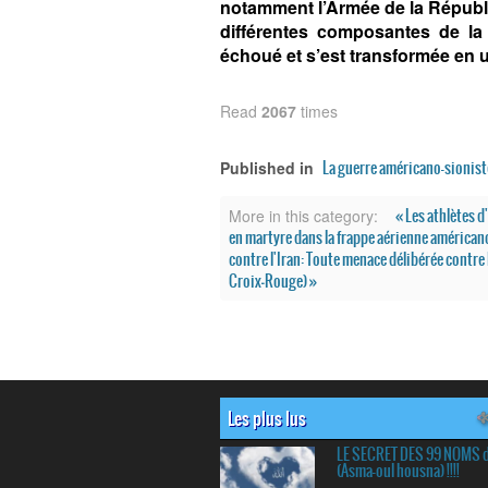
notamment l’Armée de la Républiq
différentes composantes de la
échoué et s’est transformée en un
Read
2067
times
La guerre américano-sionist
Published in
« Les athlètes 
More in this category:
en martyre dans la frappe aérienne américano
contre l'Iran: Toute menace délibérée contre l
Croix‑Rouge) »
Les plus lus
LE SECRET DES 99 NOMS 
(Asma-oul housna) !!!!