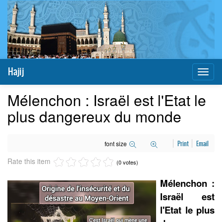
Hajij
Toggl
naviga
Mélenchon : Israël est l'Etat le
plus dangereux du monde
font size
Print
Email
Rate this item
(0 votes)
Mélenchon :
Israël est
l'Etat le plus