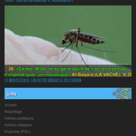
Tafsir: Sourate al-Kawthar (L’Abondance) 1
LE MOUSTIQUE :UN AUTRE MIRACLE DU CORAN
Links
Accueil
Reportage
Articles politiques
Articles religieux
Prophète (PSL)