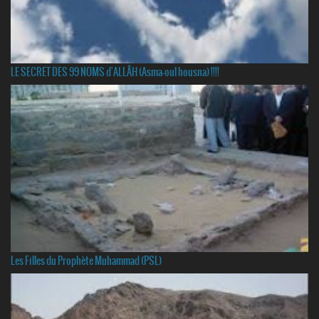
LE SECRET DES 99 NOMS d'ALLÂH (Asma-oul housna) !!!!
Les Filles du Prophète Muhammad (PSL)