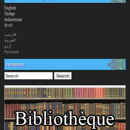
English
Türkçe
Indonesian
हिनदी
فارسی
العربیة
اردو
Русский
recherche