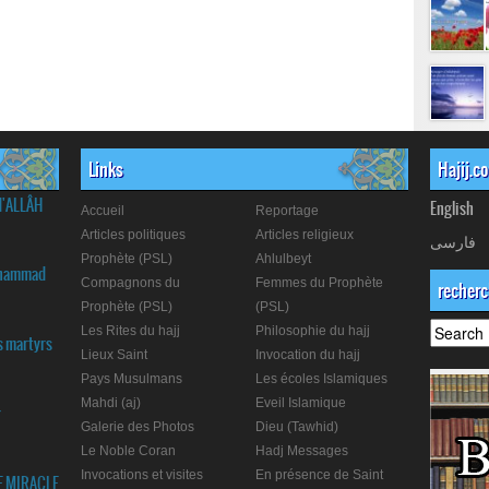
Links
Hajij.c
d'ALLÂH
English
Accueil
Reportage
Articles politiques
Articles religieux
فارسی
Prophète (PSL)
Ahlulbeyt
Muhammad
Compagnons du
Femmes du Prophète
recher
Prophète (PSL)
(PSL)
Les Rites du hajj
Philosophie du hajj
s martyrs
Lieux Saint
Invocation du hajj
Pays Musulmans
Les écoles Islamiques
Mahdi (aj)
Eveil Islamique
r
Galerie des Photos
Dieu (Tawhid)
Le Noble Coran
Hadj Messages
Invocations et visites
En présence de Saint
E MIRACLE