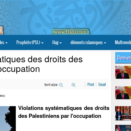
les
Prophète (PSL)
Hajj
éléments islamiques
Multimed
tiques des droits des
Dernier
'occupation
font size
Print
Email
tes)
Violations systématiques des droits
des Palestiniens par l'occupation