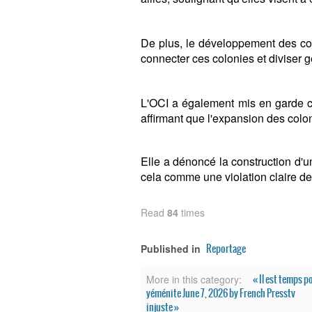
De plus, le développement des co
connecter ces colonies et diviser 
L'OCI a également mis en garde c
affirmant que l'expansion des colon
Elle a dénoncé la construction d'u
cela comme une violation claire de 
Read
84
times
Reportage
Published in
« Il est temps p
More in this category:
yéménite June 7, 2026 by French Presstv
injuste »