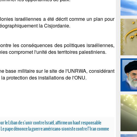
lonies israéliennes a été décrit comme un plan pour
géographiquement la Cisjordanie.
ontre les conséquences des politiques israéliennes,
ies compromet l'unité des territoires palestiniens.
ne base militaire sur le site de l'UNRWA, considérant
la protection des installations de l'ONU.
our le Liban de s'unir contre Israël, affirme un haut responsable
Le pape dénonce la guerre américano-sioniste contre l’Iran comme