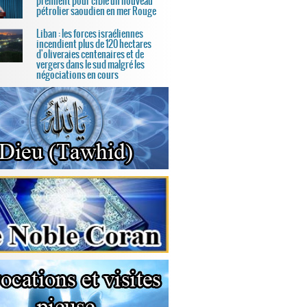
prennent pour cible un nouveau
pétrolier saoudien en mer Rouge
Liban : les forces israéliennes
incendient plus de 120 hectares
d'oliveraies centenaires et de
vergers dans le sud malgré les
négociations en cours