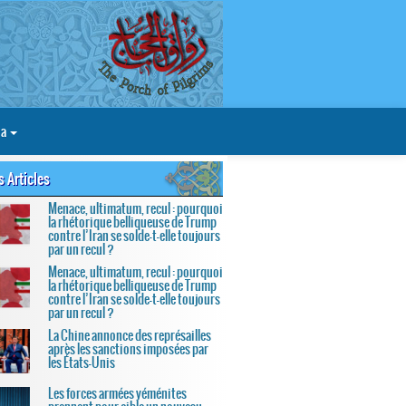
ia
s Articles
Menace, ultimatum, recul : pourquoi
la rhétorique belliqueuse de Trump
contre l’Iran se solde-t-elle toujours
par un recul ?
Menace, ultimatum, recul : pourquoi
la rhétorique belliqueuse de Trump
contre l’Iran se solde-t-elle toujours
par un recul ?
La Chine annonce des représailles
après les sanctions imposées par
les États-Unis
Les forces armées yéménites