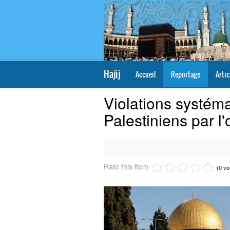
Hajij
Accueil
Reportage
Artic
Violations systéma
Palestiniens par l
Rate this item
(0 vo