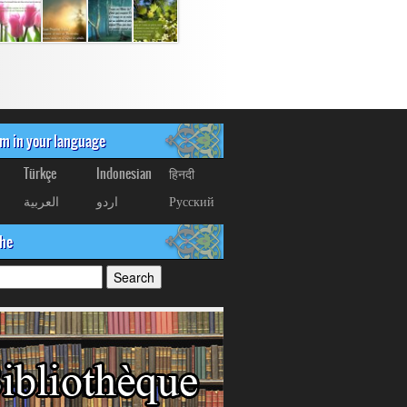
om in your language
Türkçe
Indonesian
हिनदी
العربیة
اردو
Русский
che