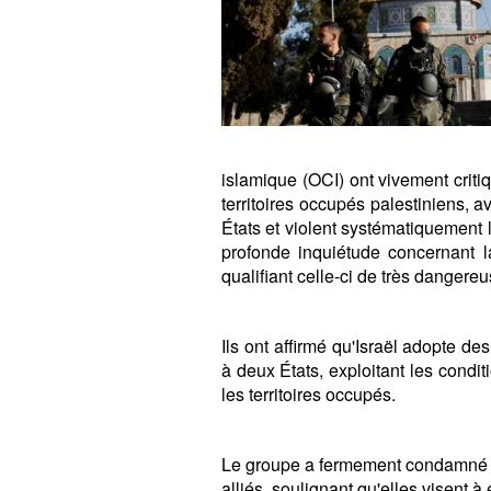
islamique (OCI) ont vivement criti
territoires occupés palestiniens, 
États et violent systématiquement 
profonde inquiétude concernant l
qualifiant celle-ci de très dangereu
Ils ont affirmé qu'Israël adopte de
à deux États, exploitant les cond
les territoires occupés.
Le groupe a fermement condamné l
alliés, soulignant qu'elles visent à