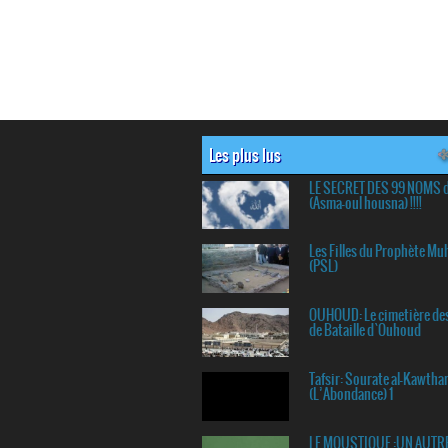
Les plus lus
LE SECRET DES 99 NOMS 
(Asma-oul housna) !!!!
Les Filles du Prophète 
(PSL)
OUHOUD: Le cimetière de
de Bataille d`Ouhoud
Tafsir: Sourate al-Kawtha
(L’Abondance) 1
LE MOUSTIQUE :UN AUTR