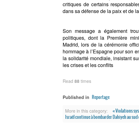
critiques de certains responsables
dans sa défense de la paix et de la 
Son message a également trouvé
politiques, dont la Première min
Madrid, lors de la cérémonie offi
hommage à l’Espagne pour son enga
la solidarité mondiale, insistant 
les crises et les conflits
Read
88
times
Reportage
Published in
« Violations sy
More in this category:
Israël continue à bombarder Dahiyeh au sud