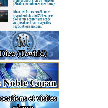
prennent pour cible un nouveau
pétrolier saoudien en mer Rouge
Liban : les forces israéliennes
incendient plus de 120 hectares
d'oliveraies centenaires et de
vergers dans le sud malgré les
négociations en cours