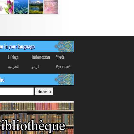
om in your language
Türkçe
Indonesian
हिनदी
العربیة
اردو
Русский
che