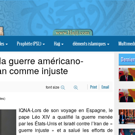
les
Prophète (PSL)
Hajj
éléments islamiques
Multimed
la guerre américano-
Dernier
Iran comme injuste
font size
Print
Email
tes)
IQNA-Lors de son voyage en Espagne, le
pape Léo XIV a qualifié la guerre menée
par les États-Unis et Israël contre l’Iran de «
guerre injuste » et a salué les efforts de