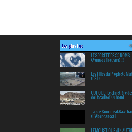
Les plus lus
LE SECRET DES 99 NOMS 
(Asma-oul housna) !!!!
Les Filles du Prophète 
(PSL)
OUHOUD: Le cimetière de
de Bataille d`Ouhoud
Tafsir: Sourate al-Kawtha
(L’Abondance) 1
LE MOUSTIQUE :UN AUTR