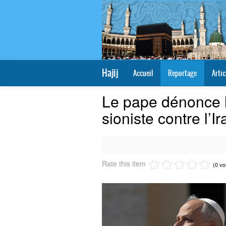
Hajij
Accueil
Reportage
Artic
Le pape dénonce 
sioniste contre l’
Rate this item
(0 vo