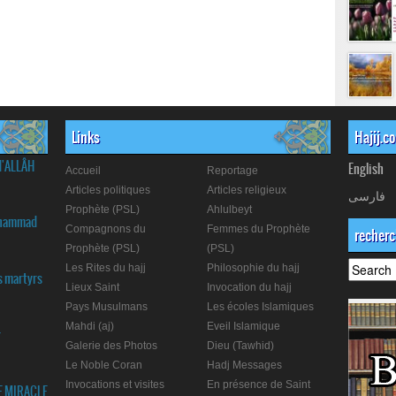
Links
Hajij.c
d'ALLÂH
English
Accueil
Reportage
Articles politiques
Articles religieux
فارسی
Prophète (PSL)
Ahlulbeyt
Muhammad
Compagnons du
Femmes du Prophète
recher
Prophète (PSL)
(PSL)
Les Rites du hajj
Philosophie du hajj
s martyrs
Lieux Saint
Invocation du hajj
Pays Musulmans
Les écoles Islamiques
Mahdi (aj)
Eveil Islamique
r
Galerie des Photos
Dieu (Tawhid)
Le Noble Coran
Hadj Messages
Invocations et visites
En présence de Saint
E MIRACLE