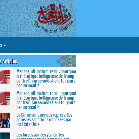
ia
s Articles
Menace, ultimatum, recul : pourquoi
la rhétorique belliqueuse de Trump
contre l’Iran se solde-t-elle toujours
par un recul ?
Menace, ultimatum, recul : pourquoi
la rhétorique belliqueuse de Trump
contre l’Iran se solde-t-elle toujours
par un recul ?
La Chine annonce des représailles
après les sanctions imposées par
les États-Unis
Les forces armées yéménites