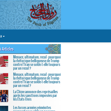
ia
s Articles
Menace, ultimatum, recul : pourquoi
la rhétorique belliqueuse de Trump
contre l’Iran se solde-t-elle toujours
par un recul ?
Menace, ultimatum, recul : pourquoi
la rhétorique belliqueuse de Trump
contre l’Iran se solde-t-elle toujours
par un recul ?
La Chine annonce des représailles
après les sanctions imposées par
les États-Unis
Les forces armées yéménites