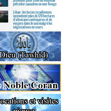
prennent pour cible un nouveau
pétrolier saoudien en mer Rouge
Liban : les forces israéliennes
incendient plus de 120 hectares
d'oliveraies centenaires et de
vergers dans le sud malgré les
négociations en cours