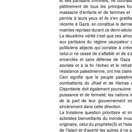
et ses partisans criminels, ne connaiss
piétinement de tous les principes hu
massacre d'enfants et de femmes et de
permis à leurs yeux et ils s'en grati
récente à Gaza, en constitue le dernie
maintes reprises durant ce demi-siècle
La deuxième vérité c'est que ces atroc
aux partisans du régime usurpateur d
politiciens abjects qui consiste à cré
celui-ci ne cesse de s'affaiblir et de 
encerclée et sans défense de Gaza du
sioniste et à la fin l'échec et le retr
résistance palestinienne, ont mis clai
Ceci signifie que le peuple palestin
combattants du Jihad et de Hamas doi
Cisjordanie doit également poursuivre
puissance et de fermeté; les nations 
de la part de leur gouvernement vis-
sincèrement dans cette direction.
La troisième question prioritaire et im
activistes bienveillants du monde musu
originaire, celui du prophète(S) et l'is
de l'Islam et d'avertir les autres à n