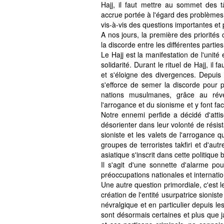
Hajj, il faut mettre au sommet des t
accrue portée à l'égard des problème
vis-à-vis des questions importantes et 
A nos jours, la première des priorités
la discorde entre les différentes parti
Le Hajj est la manifestation de l'unité 
solidarité. Durant le rituel de Hajj, i
et s'éloigne des divergences. Depuis d
s'efforce de semer la discorde pour p
nations musulmanes, grâce au révei
l'arrogance et du sionisme et y font f
Notre ennemi perfide a décidé d'attis
désorienter dans leur volonté de résista
sioniste et les valets de l'arrogance 
groupes de terroristes takfiri et d'au
asiatique s'inscrit dans cette politique 
Il s'agit d'une sonnette d'alarme 
préoccupations nationales et internati
Une autre question primordiale, c'est 
création de l'entité usurpatrice sionist
névralgique et en particulier depuis 
sont désormais certaines et plus que j