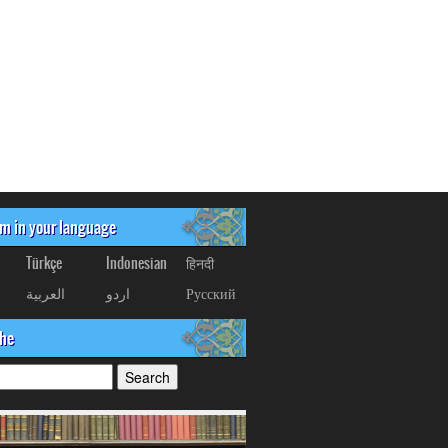
om in your language
Türkçe
Indonesian
हिनदी
العربیة
اردو
Русский
che