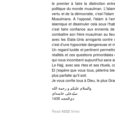
le premier à faire la distinction ent
politique du monde musulman. L'Islam pu
vertu et de la démocratie, c'est l'Isl
Musulmans. A l'opposé, l'islam à l'a
islamique et dissimuler cela sous l'ha
c'est faire confiance aux ennemis de
combattre son frère musulman au lieu d
avec les Etats-Unis arrogants contre 
c'est d'une hypocrisie dangereuse et 
Un regard lucide et pertinent permett
réalités et ces questions primordiale
qui nous incombent aujourd'hui sans 
Le Hajj, avec ses rites et ses rituels, 
Et j'espère que vous tous, pèlerins bi
plus parfaite qu'il soit.
Je vous confie tous à Dieu, le plus Gra
والسلام علیکم و رحمة الله
سیّدعلی خامنه‌ای
ذي‌الحجه 1435
Read
4332
times