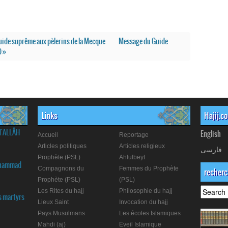
ide suprême aux pèlerins de la Mecque
Message du Guide
) »
Links
Hajij.c
d'ALLÂH
English
Accueil
Reportage
Articles politiques
Articles religieux
فارسی
Prophète (PSL)
Ahlulbeyt
Muhammad
Compagnons du
Femmes du Prophète
recher
Prophète (PSL)
(PSL)
Les Rites du hajj
Philosophie du hajj
s martyrs
Lieux Saint
Invocation du hajj
Pays Musulmans
Les écoles Islamiques
Mahdi (aj)
Eveil Islamique