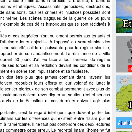
ent aucune limite dans la férocité, la brutalité, et dans le
mains et éthiques. Assassinats, génocides, destructions,
 sans abris, tous les crimes et injustices possibles sont
fient même. Les scènes tragiques de la guerre de 50 jours
r exemple de ces délits historiques qui se sont récidivés à
.
ités et ces tragédies n'ont nullement permis aux tenants et
'atteindre leurs objectifs. A l'opposé du vœu stupide des
er une sécurité solide et puissante pour le régime sioniste,
s'approcher de son anéantissement. La résistance de la ville
rant 50 jours d'affilée face à tout l'arsenal du régime
ait de ses forces et sa reddition devant les conditions de la
rement en scène son impuissance et sa faiblesse.
ien doit être plus que jamais confiant dans l'avenir, les
vent redoubler leurs efforts et leur volonté de lutte; la
 le sentier glorieux de son combat permanent avec plus de
musulmanes doivent revendiquer un soutien réel et sérieux
à-vis de la Palestine et ces derniers doivent agir plus
portante, c'est le regard intelligent que doivent porter les
lmans sur les différences qui existent entre l'Islam pur et
Ahadit
lam à l'américaine. Il ne faut pas confondre ces deux lectures
e pas commettre cette erreur. Le regretté Imam Khomeiny fut