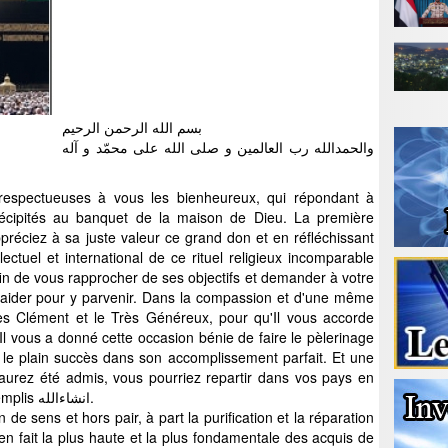
بسم الله الرحمن الرحیم
والحمدالله رب العالمین و صلی الله علی محمّد و آله
t respectueuses à vous les bienheureux, qui répondant à
récipités au banquet de la maison de Dieu. La première
préciez à sa juste valeur ce grand don et en réfléchissant
llectuel et international de ce rituel religieux incomparable
in de vous rapprocher de ses objectifs et demander à votre
 aider pour y parvenir. Dans la compassion et d'une même
Très Clément et le Très Généreux, pour qu'Il vous accorde
Il vous a donné cette occasion bénie de faire le pèlerinage
 le plain succès dans son accomplissement parfait. Et une
 aurez été admis, vous pourriez repartir dans vos pays en
ayant les mains pleines et les cœurs remplis انشاءالله.
de sens et hors pair, à part la purification et la réparation
t en fait la plus haute et la plus fondamentale des acquis de