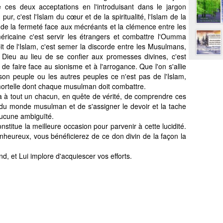
re ces deux acceptations en l'introduisant dans le jargon
r, c'est l'Islam du cœur et de la spiritualité, l'Islam de la
am de la fermeté face aux mécréants et la clémence entre les
méricaine c'est servir les étrangers et combattre l'Oumma
bit de l'Islam, c'est semer la discorde entre les Musulmans,
 Dieu au lieu de se confier aux promesses divines, c'est
e faire face au sionisme et à l'arrogance. Que l'on s'allie
son peuple ou les autres peuples ce n'est pas de l'Islam,
mortelle dont chaque musulman doit combattre.
ra à tout un chacun, en quête de vérité, de comprendre ces
s du monde musulman et de s'assigner le devoir et la tache
aucune ambiguïté.
constitue la meilleure occasion pour parvenir à cette lucidité.
enheureux, vous bénéficierez de ce don divin de la façon la
nd, et Lui implore d'acquiescer vos efforts.