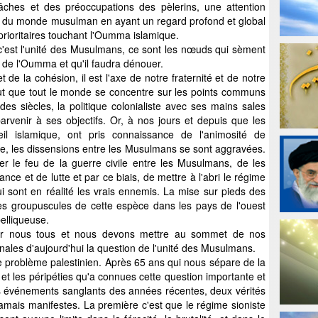
âches et des préoccupations des pèlerins, une attention
s du monde musulman en ayant un regard profond et global
prioritaires touchant l'Oumma islamique.
 c'est l'unité des Musulmans, ce sont les nœuds qui sèment
es de l'Oumma et qu'il faudra dénouer.
et de la cohésion, il est l'axe de notre fraternité et de notre
l faut que tout le monde se concentre sur les points communs
es siècles, la politique colonialiste avec ses mains sales
arvenir à ses objectifs. Or, à nos jours et depuis que les
l islamique, ont pris connaissance de l'animosité de
ace, les dissensions entre les Musulmans se sont aggravées.
er le feu de la guerre civile entre les Musulmans, de les
nce et de lutte et par ce biais, de mettre à l'abri le régime
qui sont en réalité les vrais ennemis. La mise sur pieds des
tres groupuscules de cette espèce dans les pays de l'ouest
belliqueuse.
pour nous tous et nous devons mettre au sommet de nos
onales d'aujourd'hui la question de l'unité des Musulmans.
le problème palestinien. Après 65 ans qui nous sépare de la
e et les péripéties qu'a connues cette question importante et
les événements sanglants des années récentes, deux vérités
amais manifestes. La première c'est que le régime sioniste