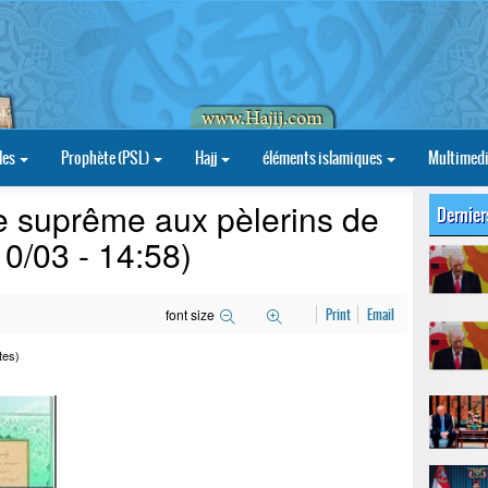
les
Prophète (PSL)
Hajj
éléments islamiques
Multimed
 suprême aux pèlerins de
Dernier
0/03 - 14:58)
font size
Print
Email
tes)