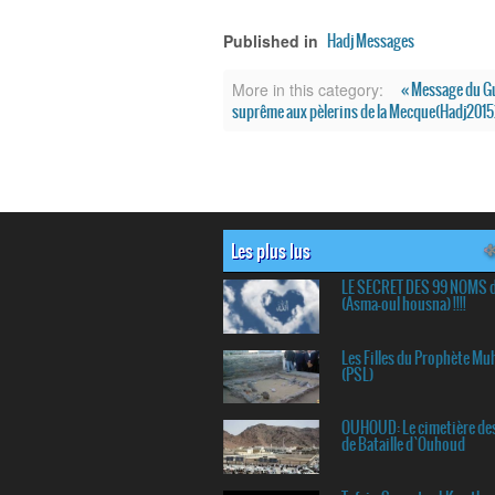
Hadj Messages
Published in
« Message du Gu
More in this category:
suprême aux pèlerins de la Mecque(Hadj2015
Les plus lus
LE SECRET DES 99 NOMS 
(Asma-oul housna) !!!!
Les Filles du Prophète 
(PSL)
OUHOUD: Le cimetière de
de Bataille d`Ouhoud