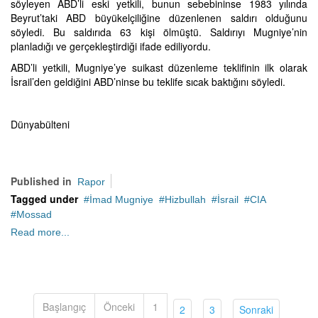
söyleyen ABD’li eski yetkili, bunun sebebininse 1983 yılında
Beyrut’taki ABD büyükelçiliğine düzenlenen saldırı olduğunu
söyledi. Bu saldırıda 63 kişi ölmüştü. Saldırıyı Mugniye’nin
planladığı ve gerçekleştirdiği ifade ediliyordu.
ABD’li yetkili, Mugniye’ye suikast düzenleme teklifinin ilk olarak
İsrail’den geldiğini ABD’ninse bu teklife sıcak baktığını söyledi.
Dünyabülteni
Published in
Rapor
Tagged under
İmad Mugniye
Hizbullah
İsrail
CIA
Mossad
Read more...
Başlangıç
Önceki
1
(current)
(current)
(current)
2
3
Sonraki