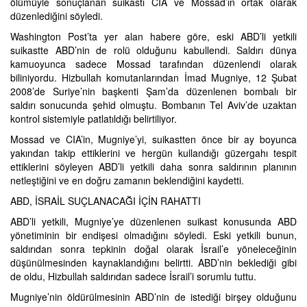
ölümüyle sonuçlanan suikastı CIA ve Mossad’ın ortak olarak
düzenlediğini söyledi.
Washington Post’ta yer alan habere göre, eski ABD’li yetkili
suikastte ABD’nin de rolü olduğunu kabullendi. Saldırı dünya
kamuoyunca sadece Mossad tarafından düzenlendi olarak
biliniyordu. Hizbullah komutanlarından İmad Mugniye, 12 Şubat
2008’de Suriye’nin başkenti Şam’da düzenlenen bombalı bir
saldırı sonucunda şehid olmuştu. Bombanın Tel Aviv’de uzaktan
kontrol sistemiyle patlatıldığı belirtiliyor.
Mossad ve CIA’in, Mugniye’yi, suikastten önce bir ay boyunca
yakından takip ettiklerini ve hergün kullandığı güzergahı tespit
ettiklerini söyleyen ABD’li yetkili daha sonra saldırının planının
netleştiğini ve en doğru zamanın beklendiğini kaydetti.
ABD, İSRAİL SUÇLANACAĞI İÇİN RAHATTI
ABD’li yetkili, Mugniye’ye düzenlenen suikast konusunda ABD
yönetiminin bir endişesi olmadığını söyledi. Eski yetkili bunun,
saldırıdan sonra tepkinin doğal olarak İsrail’e yöneleceğinin
düşünülmesinden kaynaklandığını belirtti. ABD’nin beklediği gibi
de oldu, Hizbullah saldırıdan sadece İsrail’i sorumlu tuttu.
Mugniye’nin öldürülmesinin ABD’nin de istediği birşey olduğunu