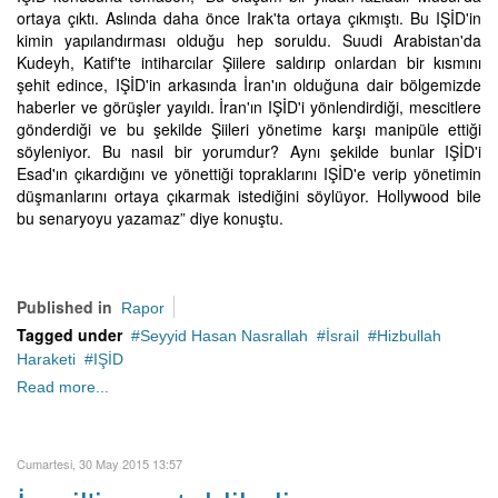
ortaya çıktı. Aslında daha önce Irak'ta ortaya çıkmıştı. Bu IŞİD'in
kimin yapılandırması olduğu hep soruldu. Suudi Arabistan'da
Kudeyh, Katif'te intiharcılar Şiilere saldırıp onlardan bir kısmını
şehit edince, IŞİD'in arkasında İran'ın olduğuna dair bölgemizde
haberler ve görüşler yayıldı. İran'ın IŞİD'i yönlendirdiği, mescitlere
gönderdiği ve bu şekilde Şiileri yönetime karşı manipüle ettiği
söyleniyor. Bu nasıl bir yorumdur? Aynı şekilde bunlar IŞİD'i
Esad'ın çıkardığını ve yönettiği topraklarını IŞİD'e verip yönetimin
düşmanlarını ortaya çıkarmak istediğini söylüyor. Hollywood bile
bu senaryoyu yazamaz” diye konuştu.
Published in
Rapor
Tagged under
Seyyid Hasan Nasrallah
İsrail
Hizbullah
Haraketi
IŞİD
Read more...
Cumartesi, 30 May 2015 13:57