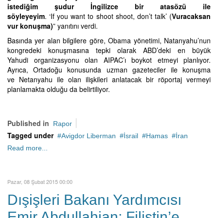
istediğim şudur İngilizce bir atasözü ile
söyleyeyim
. ‘If you want to shoot shoot, don’t talk’ (
Vuracaksan
vur konuşma)
” yanıtını verdi.
Basında yer alan bilgilere göre, Obama yönetimi, Natanyahu’nun
kongredeki konuşmasına tepki olarak ABD’deki en büyük
Yahudi organizasyonu olan AIPAC’ı boykot etmeyi planlıyor.
Ayrıca, Ortadoğu konusunda uzman gazeteciler ile konuşma
ve Netanyahu ile olan ilişkileri anlatacak bir röportaj vermeyi
planlamakta olduğu da belirtiliyor.
Published in
Rapor
Tagged under
Avigdor Liberman
İsrail
Hamas
İran
Read more...
Pazar, 08 Şubat 2015 00:00
Dışişleri Bakanı Yardımcısı
Emir Abdullahian: Filistin’e