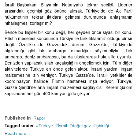
İsrail Başbakanı Binyamin Netanyahu tekrar seçildi. Liderler
arasındaki geçmişi göz önüne alırsak, Türkiye’de de Ak Parti
hükümetinin tekrar iktidara gelmesi durumunda anlaşmanın
nihaileşmesi zorlaşır mı?
Bence bu kişisel bir konu değil, her şeyden önce siyasi bir konu.
Filistin meselesi konusunda Türkiye ile farklılıklarımız olduğu bir sır
değil. Özellikle de Gazze’deki durum. Gazze’de, Türkiye’de
algılandığı gibi bir ambargo olmadığını söylemeliyim. Tek
ambargo, deniz ambargosu, bu da uluslararası hukuk ile uyumlu.
Denizden yapılacak silah kaçakçılığını engellemek için. Tüm diğer
aktivitelerde Türkiye en önde gelen aktör. İnsani yardım, inşaat
malzemesine izin veriliyor. Türkiye Gazze’de, İsrailli yetkililer ile
koordinasyon halinde Filistin hastanesi inşa ediyor. Türkiye,
Gazze Şeridi’ne ana inşaat malzemesi sağlayıcısı. Kerem Şalom
kapısından her gün 400 kamyon girip çıkıyor.
Published in
Rapor
Tagged under
Türkiye
İsrail
doğal gaz
işbirliği
Read more...