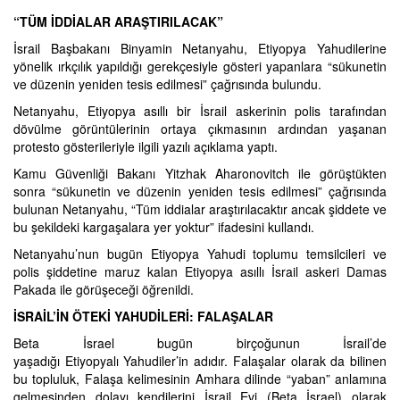
“TÜM İDDİALAR ARAŞTIRILACAK”
İsrail Başbakanı Binyamin Netanyahu, Etiyopya Yahudilerine
yönelik ırkçılık yapıldığı gerekçesiyle gösteri yapanlara “sükunetin
ve düzenin yeniden tesis edilmesi” çağrısında bulundu.
Netanyahu, Etiyopya asıllı bir İsrail askerinin polis tarafından
dövülme görüntülerinin ortaya çıkmasının ardından yaşanan
protesto gösterileriyle ilgili yazılı açıklama yaptı.
Kamu Güvenliği Bakanı Yitzhak Aharonovitch ile görüştükten
sonra “sükunetin ve düzenin yeniden tesis edilmesi” çağrısında
bulunan Netanyahu, “Tüm iddialar araştırılacaktır ancak şiddete ve
bu şekildeki kargaşalara yer yoktur” ifadesini kullandı.
Netanyahu’nun bugün Etiyopya Yahudi toplumu temsilcileri ve
polis şiddetine maruz kalan Etiyopya asıllı İsrail askeri Damas
Pakada ile görüşeceği öğrenildi.
İSRAİL’İN ÖTEKİ YAHUDİLERİ: FALAŞALAR
Beta İsrael bugün birçoğunun İsrail’de
yaşadığı Etiyopyalı Yahudiler’in adıdır. Falaşalar olarak da bilinen
bu topluluk, Falaşa kelimesinin Amhara dilinde “yaban” anlamına
gelmesinden dolayı kendilerini İsrail Evi (Beta İsrael) olarak