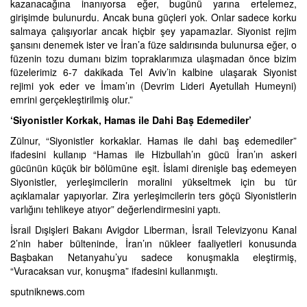
kazanacağına inanıyorsa eğer, bugünü yarına ertelemez,
girişimde bulunurdu. Ancak buna güçleri yok. Onlar sadece korku
salmaya çalışıyorlar ancak hiçbir şey yapamazlar. Siyonist rejim
şansını denemek ister ve İran’a füze saldırısında bulunursa eğer, o
füzenin tozu dumanı bizim topraklarımıza ulaşmadan önce bizim
füzelerimiz 6-7 dakikada Tel Aviv’in kalbine ulaşarak Siyonist
rejimi yok eder ve İmam’ın (Devrim Lideri Ayetullah Humeyni)
emrini gerçekleştirilmiş olur.”
‘Siyonistler Korkak, Hamas ile Dahi Baş Edemediler’
Zülnur, “Siyonistler korkaklar. Hamas ile dahi baş edemediler”
ifadesini kullanıp “Hamas ile Hizbullah’ın gücü İran’ın askeri
gücünün küçük bir bölümüne eşit. İslami direnişle baş edemeyen
Siyonistler, yerleşimcilerin moralini yükseltmek için bu tür
açıklamalar yapıyorlar. Zira yerleşimcilerin ters göçü Siyonistlerin
varlığını tehlikeye atıyor” değerlendirmesini yaptı.
İsrail Dışişleri Bakanı Avigdor Liberman, İsrail Televizyonu Kanal
2’nin haber bülteninde, İran’ın nükleer faaliyetleri konusunda
Başbakan Netanyahu’yu sadece konuşmakla eleştirmiş,
“Vuracaksan vur, konuşma” ifadesini kullanmıştı.
sputniknews.com