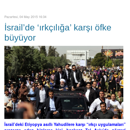
Pazartesi, 04 May 2015 16:34
İsrail’de ‘ırkçılığa’ karşı öfke
büyüyor
İsrail’deki Etiyopya asıllı Yahudilere karşı “ırkçı uygulamaları”
protesto eden binlerce kişi, başkent Tel Aviv’de gösteri