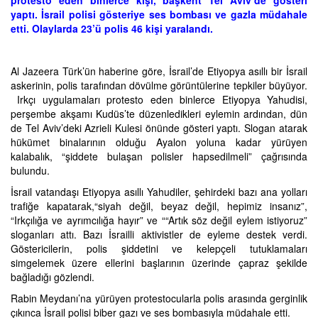
yaptı. İsrail polisi gösteriye ses bombası ve gazla müdahale
etti. Olaylarda 23’ü polis 46 kişi yaralandı.
Al Jazeera Türk’ün haberine göre, İsrail’de Etiyopya asıllı bir İsrail
askerinin, polis tarafından dövülme görüntülerine tepkiler büyüyor.
Irkçı uygulamaları protesto eden binlerce Etiyopya Yahudisi,
perşembe akşamı Kudüs’te düzenledikleri eylemin ardından, dün
de Tel Aviv’deki Azrieli Kulesi önünde gösteri yaptı. Slogan atarak
hükümet binalarının olduğu Ayalon yoluna kadar yürüyen
kalabalık, “şiddete bulaşan polisler hapsedilmeli” çağrısında
bulundu.
İsrail vatandaşı Etiyopya asıllı Yahudiler, şehirdeki bazı ana yolları
trafiğe kapatarak,“siyah değil, beyaz değil, hepimiz insanız”,
“Irkçılığa ve ayrımcılığa hayır” ve ““Artık söz değil eylem istiyoruz”
sloganları attı. Bazı İsrailli aktivistler de eyleme destek verdi.
Göstericilerin, polis şiddetini ve kelepçeli tutuklamaları
simgelemek üzere ellerini başlarının üzerinde çapraz şekilde
bağladığı gözlendi.
Rabin Meydanı’na yürüyen protestocularla polis arasında gerginlik
çıkınca İsrail polisi biber gazı ve ses bombasıyla müdahale etti.