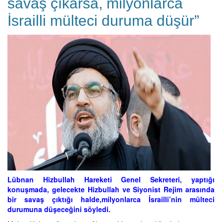
savaş çıkarsa, milyonlarca
İsrailli mülteci duruma düşür”
Lübnan Hizbullah Hareketi Genel Sekreteri, yaptığı
konuşmada, gelecekte Hizbullah ve Siyonist Rejim arasında
bir savaş çıktığı halde,milyonlarca İsrailli’nin mülteci
durumuna düşeceğini söyledi.