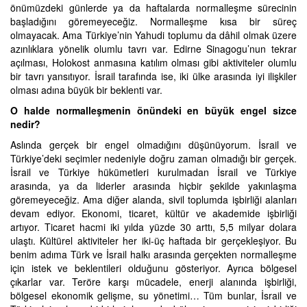
önümüzdeki günlerde ya da haftalarda normalleşme sürecinin
başladığını göremeyeceğiz. Normalleşme kısa bir süreç
olmayacak. Ama Türkiye’nin Yahudi toplumu da dâhil olmak üzere
azınlıklara yönelik olumlu tavrı var. Edirne Sinagogu’nun tekrar
açılması, Holokost anmasına katılım olması gibi aktiviteler olumlu
bir tavrı yansıtıyor. İsrail tarafında ise, iki ülke arasında iyi ilişkiler
olması adına büyük bir beklenti var.
O halde normalleşmenin önündeki en büyük engel sizce
nedir?
Aslında gerçek bir engel olmadığını düşünüyorum. İsrail ve
Türkiye’deki seçimler nedeniyle doğru zaman olmadığı bir gerçek.
İsrail ve Türkiye hükümetleri kurulmadan İsrail ve Türkiye
arasında, ya da liderler arasında hiçbir şekilde yakınlaşma
göremeyeceğiz. Ama diğer alanda, sivil toplumda işbirliği alanları
devam ediyor. Ekonomi, ticaret, kültür ve akademide işbirliği
artıyor. Ticaret hacmi iki yılda yüzde 30 arttı, 5,5 milyar dolara
ulaştı. Kültürel aktiviteler her iki-üç haftada bir gerçekleşiyor. Bu
benim adıma Türk ve İsrail halkı arasında gerçekten normalleşme
için istek ve beklentileri olduğunu gösteriyor. Ayrıca bölgesel
çıkarlar var. Teröre karşı mücadele, enerji alanında işbirliği,
bölgesel ekonomik gelişme, su yönetimi… Tüm bunlar, İsrail ve