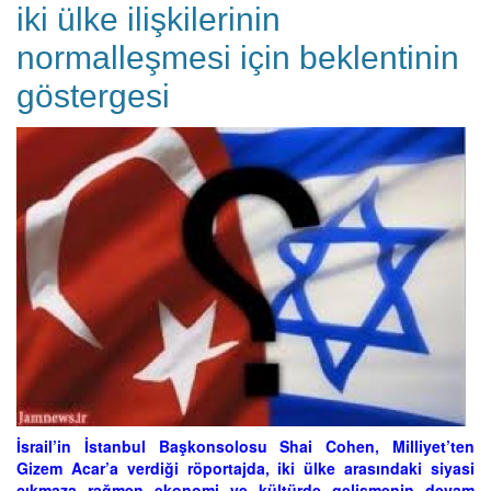
iki ülke ilişkilerinin
normalleşmesi için beklentinin
göstergesi
İsrail’in İstanbul Başkonsolosu Shai Cohen, Milliyet’ten
Gizem Acar’a verdiği röportajda, iki ülke arasındaki siyasi
çıkmaza rağmen ekonomi ve kültürde gelişmenin devam