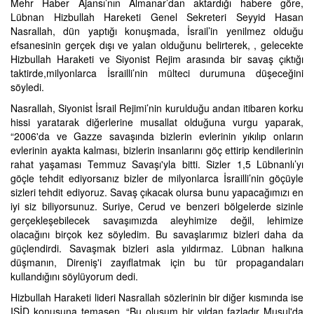
Mehr Haber Ajansı’nın Almanar’dan aktardığı habere göre,
Lübnan Hizbullah Hareketi Genel Sekreteri Seyyid Hasan
Nasrallah, dün yaptığı konuşmada, İsrail’in yenilmez olduğu
efsanesinin gerçek dışı ve yalan olduğunu belirterek, , gelecekte
Hizbullah Haraketi ve Siyonist Rejim arasında bir savaş çıktığı
taktirde,milyonlarca İsrailli’nin mülteci durumuna düşeceğini
söyledi.
Nasrallah, Siyonist İsrail Rejimi’nin kurulduğu andan itibaren korku
hissi yaratarak diğerlerine musallat olduğuna vurgu yaparak,
“2006'da ve Gazze savaşında bizlerin evlerinin yıkılıp onların
evlerinin ayakta kalması, bizlerin insanlarını göç ettirip kendilerinin
rahat yaşaması Temmuz Savaşı'yla bitti. Sizler 1,5 Lübnanlı’yı
göçle tehdit ediyorsanız bizler de milyonlarca İsrailli’nin göçüyle
sizleri tehdit ediyoruz. Savaş çıkacak olursa bunu yapacağımızı en
iyi siz biliyorsunuz. Suriye, Cerud ve benzeri bölgelerde sizinle
gerçekleşebilecek savaşımızda aleyhimize değil, lehimize
olacağını birçok kez söyledim. Bu savaşlarımız bizleri daha da
güçlendirdi. Savaşmak bizleri asla yıldırmaz. Lübnan halkına
düşmanın, Direniş'i zayıflatmak için bu tür propagandaları
kullandığını söylüyorum dedi.
Hizbullah Haraketi lideri Nasrallah sözlerinin bir diğer kısmında ise
IŞİD konusuna temasen, “Bu oluşum bir yıldan fazladır Musul'da