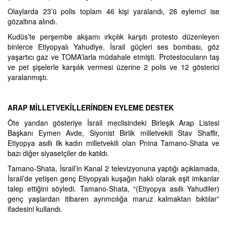
Olaylarda 23’ü polis toplam 46 kişi yaralandı, 26 eylemci ise
gözaltına alındı.
Kudüs’te perşembe akşamı ırkçılık karşıtı protesto düzenleyen
binlerce Etiyopyalı Yahudiye, İsrail güçleri ses bombası, göz
yaşartıcı gaz ve TOMA’larla müdahale etmişti. Protestocuların taş
ve pet şişelerle karşılık vermesi üzerine 2 polis ve 12 gösterici
yaralanmıştı.
ARAP MİLLETVEKİLLERİNDEN EYLEME DESTEK
Öte yandan gösteriye İsrail meclisindeki Birleşik Arap Listesi
Başkanı Eymen Avde, Siyonist Birlik milletvekili Stav Shaffir,
Etiyopya asıllı ilk kadın milletvekili olan Pnina Tamano-Shata ve
bazı diğer siyasetçiler de katıldı.
Tamano-Shata, İsrail’in Kanal 2 televizyonuna yaptığı açıklamada,
İsrail’de yetişen genç Etiyopyalı kuşağın haklı olarak eşit imkanlar
talep ettiğini söyledi. Tamano-Shata, “(Etiyopya asıllı Yahudiler)
genç yaşlardan itibaren ayrımcılığa maruz kalmaktan bıktılar”
ifadesini kullandı.