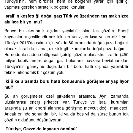
Türkiye’nin, hem birbirleri hem de bölgenin yararı için işbirliği
yapması gereken stratejik bölgesel konular.
İsrail’in keşfettiği doğal gazı Türkiye üzerinden taşımak sizce
akıllıca bir yol mu?
Bence bu ekonomik açıdan yapılabilir olan tek çözüm. Enerji
kaynaklarını çeşitlendirmek için en ucuz, en kısa ve en etkili yol.
Türkiye 2016’da ısıtma için yüzde 80 oranında doğal gaza bağımlı
olacak. İsrail de ısıtma, elektrik gibi konularda doğal gaza bağımlı.
Bu nedenle sadece bölgesel işbirliği çözüm olacaktır. İsrail’in (450
milyar kubik metre doğal gaz bulunan) havzası Leviathan’dan
Türkiye’nin güneyine doğrudan bir boru hattı dışında yapılabilir
teknik, ekonomik bir çözüm yok.
İki ülke arasında boru hattı konusunda görüşmeler yapılıyor
mu?
Şu an görüşmeler özel şirketlerin arasında. Aynı zamanda
uluslararası enerji şirketleri var. Türkiye ve İsrail kurumları
arasında şu an enerji alanında görüşme mevcut değil maalesef.
Ancak eninde sonunda; bir, iki ya da beş yıl da sürse bunun tek
çözüm olduğunu düşünüyorum.
‘Türkiye, Gazze’de inşaatın öncüsü’