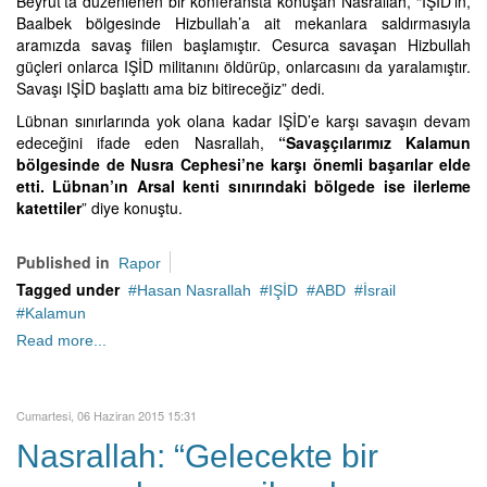
Beyrut’ta düzenlenen bir konferansta konuşan Nasrallah, “IŞİD’in,
Baalbek bölgesinde Hizbullah’a ait mekanlara saldırmasıyla
aramızda savaş fiilen başlamıştır. Cesurca savaşan Hizbullah
güçleri onlarca IŞİD militanını öldürüp, onlarcasını da yaralamıştır.
Savaşı IŞİD başlattı ama biz bitireceğiz” dedi.
Lübnan sınırlarında yok olana kadar IŞİD’e karşı savaşın devam
edeceğini ifade eden Nasrallah,
“Savaşçılarımız Kalamun
bölgesinde de Nusra Cephesi’ne karşı önemli başarılar elde
etti. Lübnan’ın Arsal kenti sınırındaki bölgede ise ilerleme
katettiler
” diye konuştu.
Published in
Rapor
Tagged under
Hasan Nasrallah
IŞİD
ABD
İsrail
Kalamun
Read more...
Cumartesi, 06 Haziran 2015 15:31
Nasrallah: “Gelecekte bir