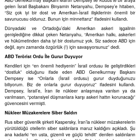
gelen İsrail Başbakanı Binyamin Netanyahu, Dempsey’e hitaben,
“Siz çok iyi bir dost ve Amerikan-İsrail ilişkilerinin önemli bir
savunucusu oldunuz. Bunun için minnettarız” ifadesini kullandı.
Dünyadaki ve Ortadoğu’daki Amerikan askeri işgalinin
genişlediğine dikkat çeken Netanyahu, “Amerikan halkı, askerleri
ve hükümetinden daha iyi bir dostumuz yok. Siz sadece ABD için
değil, aynı zamanda özgürlük (!) için savaşıyorsunuz” dedi.
ABD Terörist Ordu İle Gurur Duyuyor
Kendileri için “en önemli hediyenin” İsrail ordusu ile geliştirdikleri
“dostluk” olduğunu ifade eden ABD Genelkurmay Başkanı
Dempsey ise “Onlarla (İsrail ordusu) gurur duyduğunuzu
biliyorum. Biz de onlarla gurur duyuyoruz” ifadesini kullandı.
Dempsey, İsrail’e, İran ile nükleer anlaşmaya varılsın ya da
varılmasın, “potansiyel düşmanlara karşı askeri hattın korunacağı”
güvencesini vermişti.
Nükleer Müzakerelere Siber Saldırı
Rus siber güvenlik şirketi Kaspersky, İran’la nükleer müzakerelerin
yürütüldüğü otellerin siber saldırılara maruz kaldığını açıkladı. Şu
ana kadarki “en usta, gizemli ve güçlü tehdit” denilen saldırıların