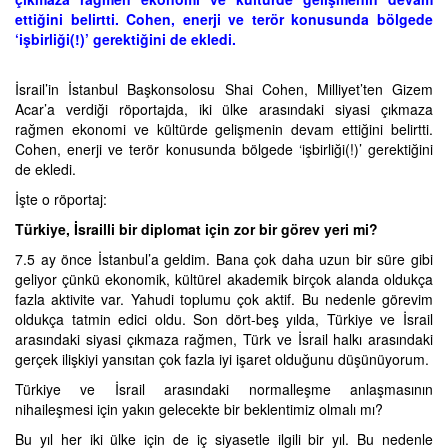
ettiğini belirtti. Cohen, enerji ve terör konusunda bölgede
‘işbirliği(!)’ gerektiğini de ekledi.
İsrail’in İstanbul Başkonsolosu Shai Cohen, Milliyet’ten Gizem
Acar’a verdiği röportajda, iki ülke arasındaki siyasi çıkmaza
rağmen ekonomi ve kültürde gelişmenin devam ettiğini belirtti.
Cohen, enerji ve terör konusunda bölgede ‘işbirliği(!)’ gerektiğini
de ekledi.
İşte o röportaj:
Türkiye, İsrailli bir diplomat için zor bir görev yeri mi?
7.5 ay önce İstanbul’a geldim. Bana çok daha uzun bir süre gibi
geliyor çünkü ekonomik, kültürel akademik birçok alanda oldukça
fazla aktivite var. Yahudi toplumu çok aktif. Bu nedenle görevim
oldukça tatmin edici oldu. Son dört-beş yılda, Türkiye ve İsrail
arasındaki siyasi çıkmaza rağmen, Türk ve İsrail halkı arasındaki
gerçek ilişkiyi yansıtan çok fazla iyi işaret olduğunu düşünüyorum.
Türkiye ve İsrail arasındaki normalleşme anlaşmasının
nihaileşmesi için yakın gelecekte bir beklentimiz olmalı mı?
Bu yıl her iki ülke için de iç siyasetle ilgili bir yıl. Bu nedenle