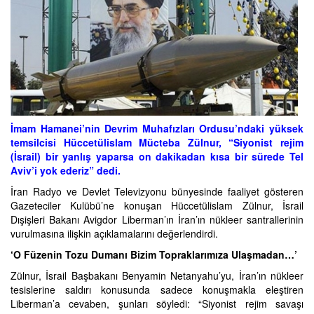
İmam Hamanei’nin Devrim Muhafızları Ordusu’ndaki yüksek
temsilcisi Hüccetülislam Mücteba Zülnur, “Siyonist rejim
(İsrail) bir yanlış yaparsa on dakikadan kısa bir sürede Tel
Aviv’i yok ederiz” dedi.
İran Radyo ve Devlet Televizyonu bünyesinde faaliyet gösteren
Gazeteciler Kulübü’ne konuşan Hüccetülislam Zülnur, İsrail
Dışişleri Bakanı Avigdor Liberman’ın İran’ın nükleer santrallerinin
vurulmasına ilişkin açıklamalarını değerlendirdi.
‘O Füzenin Tozu Dumanı Bizim Topraklarımıza Ulaşmadan…’
Zülnur, İsrail Başbakanı Benyamin Netanyahu’yu, İran’ın nükleer
tesislerine saldırı konusunda sadece konuşmakla eleştiren
Liberman’a cevaben, şunları söyledi: “Siyonist rejim savaşı