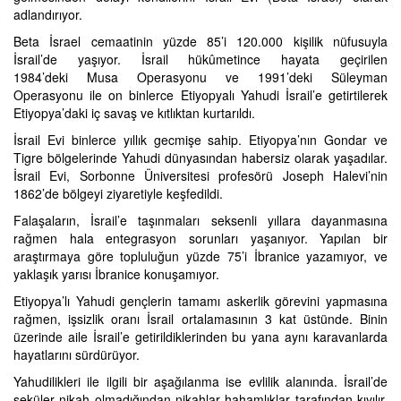
adlandırıyor.
Beta İsrael cemaatinin yüzde 85’i 120.000 kişilik nüfusuyla
İsrail’de yaşıyor. İsrail hükûmetince hayata geçirilen
1984’deki Musa Operasyonu ve 1991’deki Süleyman
Operasyonu ile on binlerce Etiyopyalı Yahudi İsrail’e getirtilerek
Etiyopya’daki iç savaş ve kıtlıktan kurtarıldı.
İsrail Evi binlerce yıllık gecmişe sahip. Etiyopya’nın Gondar ve
Tigre bölgelerinde Yahudi dünyasından habersiz olarak yaşadılar.
İsrail Evi, Sorbonne Üniversitesi profesörü Joseph Halevi’nin
1862’de bölgeyi ziyaretiyle keşfedildi.
Falaşaların, İsrail’e taşınmaları seksenli yıllara dayanmasına
rağmen hala entegrasyon sorunları yaşanıyor. Yapılan bir
araştırmaya göre topluluğun yüzde 75’i İbranice yazamıyor, ve
yaklaşık yarısı İbranice konuşamıyor.
Etiyopya’lı Yahudi gençlerin tamamı askerlik görevini yapmasına
rağmen, işsizlik oranı İsrail ortalamasının 3 kat üstünde. Binin
üzerinde aile İsrail’e getirildiklerinden bu yana aynı karavanlarda
hayatlarını sürdürüyor.
Yahudilikleri ile ilgili bir aşağılanma ise evlilik alanında. İsrail’de
seküler nikah olmadığından nikahlar hahamlıklar tarafından kıyılır.