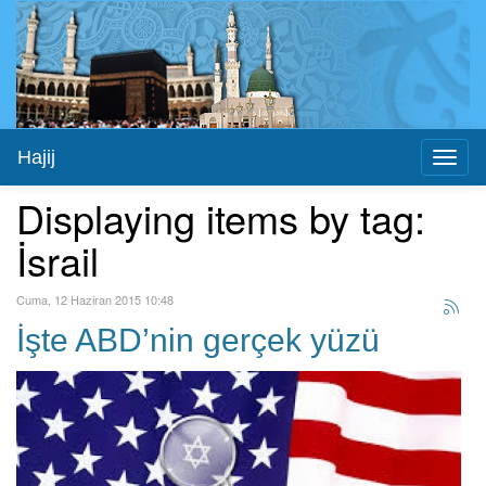
Hajij
Toggl
naviga
Displaying items by tag:
İsrail
Cuma, 12 Haziran 2015 10:48
İşte ABD’nin gerçek yüzü