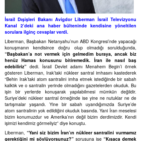
İsrail Dışişleri Bakanı Avigdor Liberman İsrail Televizyonu
Kanal 2’deki ana haber bülteninde kendisine yöneltilen
sorulara ilginç cevaplar verdi.
Liberman, Başbakan Netanyahu’nun ABD Kongresi’nde yapacağı
konuşmanın kendisince doğru olup olmadığı sorulduğunda,
“Başbakan’a not vermek için gelmedim buraya, ancak biz
henüz Hamas konusunu bitiremedik. İran ile nasıl baş
edebiliriz”
dedi. İsrail Devlet adamı Menahem Begin’i örnek
gösteren Liberman, Irak’taki nükleer santral imhasını kastederek
“Behin Irak’taki atom santralini imha etmek istediğinde bir sabah
kalktık ve o santralin yerinde olmadığını gazetelerden okuduk. Bu
işin bir yerlerde konuşarak yapılabilmesi mümkün değildir.
Suriye’deki nükleer santral örneğinde ise yine ne nutuklar ne de
tartışmalar yaşandı. Yine bir sabah uyandığımızda Suriye’de
atom santralinin yok edildiğini okuduk basında. Yani İran meselesi
bizim konumuzdur ve Amerika’nın değil bizim derdimizdir. Kendi
işimizi kendimiz görmeliyiz” diye konuştu.
Liberman,
“Yani siz bizim İran’ın nükleer santralini vurmamız
gerektiğini mi söylüyorsunuz?”
sorusuna ise
“Kısaca demek