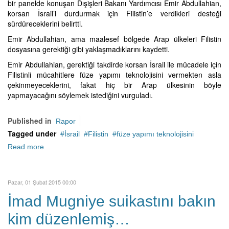
bir panelde konuşan Dışişleri Bakanı Yardımcısı Emir Abdullahian,
korsan İsrail’i durdurmak için Filistin’e verdikleri desteği
sürdüreceklerini belirtti.
Emir Abdullahian, ama maalesef bölgede Arap ülkeleri Filistin
dosyasına gerektiği gibi yaklaşmadıklarını kaydetti.
Emir Abdullahian, gerektiği takdirde korsan İsrail ile mücadele için
Filistinli mücahitlere füze yapımı teknolojisini vermekten asla
çekinmeyeceklerini, fakat hiç bir Arap ülkesinin böyle
yapmayacağını söylemek istediğini vurguladı.
Published in
Rapor
Tagged under
İsrail
Filistin
füze yapımı teknolojisini
Read more...
Pazar, 01 Şubat 2015 00:00
İmad Mugniye suikastını bakın
kim düzenlemiş…