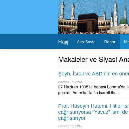
Hajij
Ana Sayfa
Rapor
Ma
Makaleler ve Siyasi Ana
Şeyh, İsrail ve ABD’nin en öne
Haziran 18, 2013
27 Haziran 1995’te babası Londra’da ike
geçirdi. Amerikalılar’ın işareti ile.…
Prof. Hüseyin Hatemi: Hitler i
çağrıştırıyorsa “Yavuz” ismi de 
çağrıştırıyor
Haziran 16, 2013