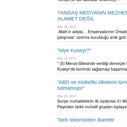
YANDAŞ MEDYANIN MEZHEP
ALAMET DEĞİL
May 26, 2013
Allah’ın adıyla… Emperyalizmin Ortadoğ
çatışması” üzerine kurulduğu artık giz
"Niye Kuseyr?"
May 25, 2013
" (El Menar)Sitesinde verdiği demeçte
Kuseyr'de kontrolü sağlamayı başarma
''ABD ve müttefiki ülkelerin tü
tutmamıştır''
May 25, 2013
Suriye muhalefetinin ilk toplantısı 31 M
Peşinden farklı muhalif grupları topla
Tarih tekerrürden ibarettir