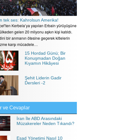
n tek ses: Kahrolsun Amerika!
ecef’ten Kerbela’ya yapılan Erbain yürüyüşüne
 ülkeden gelen 20 milyonu aşkın kişi katıldı.
ini bir anmanın ötesine geçerek kitlelerin
izme karşı mücadele…
15 Hordad Günü; Bir
Konuşmadan Doğan
Kıyamın Hikâyesi
Şehit Liderin Gadir
Dersleri -2
r ve Cevaplar
İran İle ABD Arasındaki
Müzakereler Neden Tıkandı?
Esad Yönetimi Nasıl 10