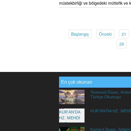
müstekbirliği ve bölgedeki müttefik ve 
(current)
(current)
(c
Başlangıç
Önceki
21
(cur
29
En çok okunan
Tevessül Duası, Anla
Türkçe Okunuşu
KUR'AN'DA HZ. MEHDİ
Kumeyl Duası, Anlamı