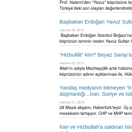
Prof. Hatemi’den “Yavuz” köprüsüne 
Türkiye’deki son olayları değerlendirebi
Başbakan Erdoğan Yavuz Sultan 
Haziran 08, 2013
Başbakan Erdoğan İstanbul Boğazı'na 
köprünün isminin neden Yavuz Sultan S
“Hizbullât” kim? Beyaz Saray’a
Haziran 03, 2013
Allah’ın adıyla Mezhepçilik artık hükümet
köprüsünün adının açıklanması ile, H
Yandaş medyanın bitmeyen ''İra
düşmanlığı...İran, Suriye ve İsl
Haziran 01, 2013
28 Mayıs akşamı, Habertürk’teyiz. Üç par
meselesini tartışıyor. CHP ve MHP temsi
İran ve Hizbullah'a saldıran İs