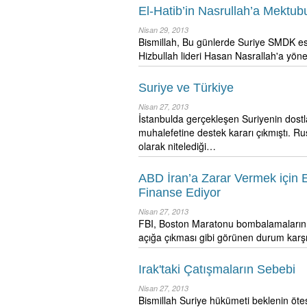
El-Hatib’in Nasrullah’a Mektu
Nisan 29, 2013
Bismillah, Bu günlerde Suriye SMDK es
Hizbullah lideri Hasan Nasrallah'a yön
Suriye ve Türkiye
Nisan 27, 2013
İstanbulda gerçekleşen Suriyenin dostl
muhalefetine destek kararı çıkmıştı. R
olarak nitelediği…
ABD İran’a Zarar Vermek için El
Finanse Ediyor
Nisan 27, 2013
FBI, Boston Maratonu bombalamaların
açığa çıkması gibi görünen durum karşı
Irak'taki Çatışmaların Sebebi
Nisan 27, 2013
Bismillah Suriye hükümeti beklenin öte