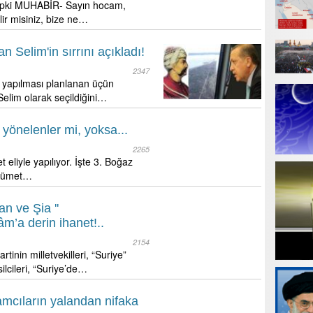
tepki MUHABİR- Sayın hocam,
lir misiniz, bize ne…
Selim'in sırrını açıkladı!
2347
yapılması planlanan üçün
elim olarak seçildiğini…
 yönelenler mi, yoksa...
2265
 eliyle yapılıyor. İşte 3. Boğaz
ükümet…
n ve Şia ''
âm’a derin ihanet!..
2154
tinin milletvekilleri, “Suriye”
lcileri, “Suriye’de…
lamcıların yalandan nifaka