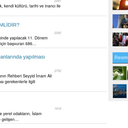
2081
ak, kendi kültürü, tarihi ve inancı ile
MLİDİR?
2242
ihinde yapılacak 11. Dönem
k için başvuran 686…
anlarında yapılması
Resim
2752
ının Rehberi Seyyid İmam Ali
 gerekenlerle ilgili
1916
ve yerel odakların, İslam
de gelişen…