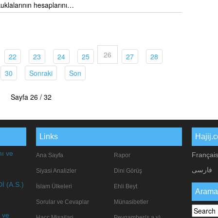
kuklalarının hesaplarını…
26
urrent)
(current)
(current)
(current)
(current)
(current)
(current)
22
23
24
25
27
28
rent)
(current)
(current)
(current)
30
Sonraki
Son
Sayfa 26 / 32
Links
Hajij.
mı ve
Françai
Ana Sayfa
Rapor
فارسی
Siyasi Analizler
Dini Görüş
 (A.S.)
İslam Ülkeleri
Ehli Beyt
Arama
Sorular ve Cevaplar
Münasibetler
 ve
Hacc Misajlari
Peygamber(s.a.v)