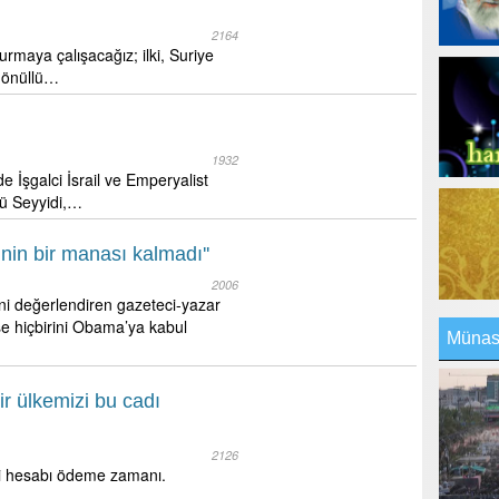
2164
urmaya çalışacağız; ilki, Suriye
gönüllü…
1932
 İşgalci İsrail ve Emperyalist
lü Seyyidi,…
nin bir manası kalmadı''
2006
i değerlendiren gazeteci-yazar
yse hiçbirini Obama’ya kabul
Münasi
ir ülkemizi bu cadı
2126
imdi hesabı ödeme zamanı.