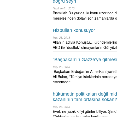
doğru seyri
Haziran 01, 2013
Bismillah Bu yazıda iki konu üzerinde d
meselesinden dolayı son zamanlarda 
Hizbullah konuşuyor
May 28, 2013
Allah’ın adıyla Konuştu… Gündemlerinde
ABD ile “dostluk” olmayanların Gül yüz
''Başbakan’ın Gazze’ye gitmesi
May 27, 2013
Başbakan Erdoğan’ın Amerika ziyaretin
Ali Bulaç, "Türkiye isteklerinin nerede
ettiremedi"…
hükümetin politikaları değil mid
kazanının tam ortasına sokan?
May 26, 2013
Evet, ne yazık ki iyi günler bitiyor. Ş
Türkiye’ye acı faturalar kesilmeye…