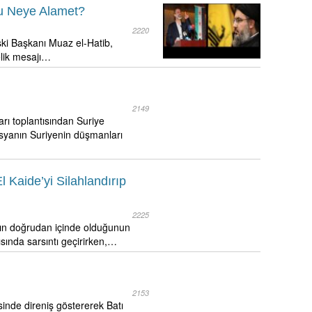
bu Neye Alamet?
2220
ki Başkanı Muaz el-Hatib,
elik mesajı…
2149
arı toplantısından Suriye
usyanın Suriyenin düşmanları
 Kaide’yi Silahlandırıp
2225
ın doğrudan içinde olduğunun
sında sarsıntı geçirirken,…
2153
sinde direniş göstererek Batı