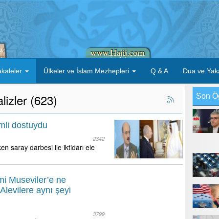
kaleler
Ülkeler ve İslam Mezhepleri
Q & A
Dua ve Yak
lizler (623)
Son Ö
mli dostuydu
2342
n saray darbesi ile iktidarı ele
smi Museviler’e ne
Alevilere aynı şeyi
3799