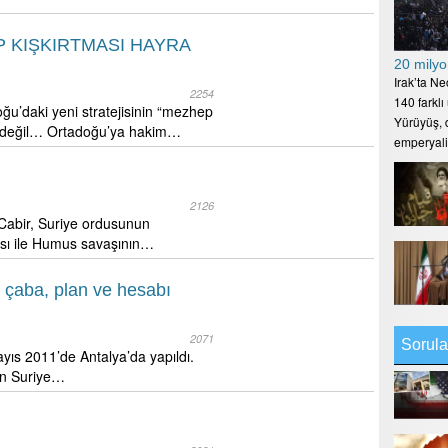
 KIŞKIRTMASI HAYRA
20 milyo
Irak’ta N
2254
140 farklı
u’daki yeni stratejisinin “mezhep
Yürüyüş, d
li değil… Ortadoğu’ya hakim…
emperyal
2126
 Cabir, Suriye ordusunun
sı ile Humus savaşının…
m çaba, plan ve hesabı
2071
Sorula
ayıs 2011’de Antalya’da yapıldı.
yan Suriye…