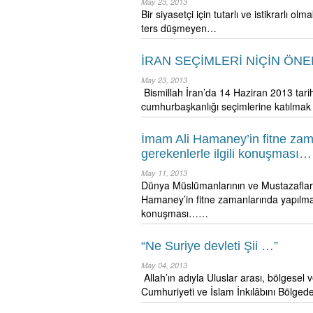
May 23, 2013
Bir siyasetçi için tutarlı ve istikrarlı olm
ters düşmeyen…
İRAN SEÇİMLERİ NİÇİN ÖNE
May 23, 2013
Bismillah İran’da 14 Haziran 2013 tar
cumhurbaşkanlığı seçimlerine katılma
İmam Ali Hamaney’in fitne zam
gerekenlerle ilgili konuşması…
May 11, 2013
Dünya Müslümanlarının ve Mustazaflar
Hamaney’in fitne zamanlarında yapılması
konuşması……
“Ne Suriye devleti Şii …”
May 04, 2013
Allah’ın adıyla Uluslar arası, bölgesel 
Cumhuriyeti ve İslam İnkılâbını Bölge