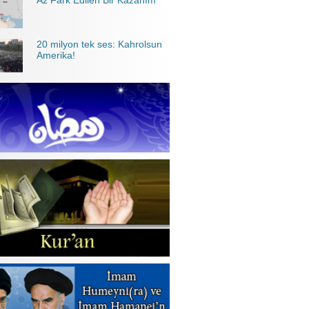
Az Fark Edilen Bir Kazanım
20 milyon tek ses: Kahrolsun
Amerika!