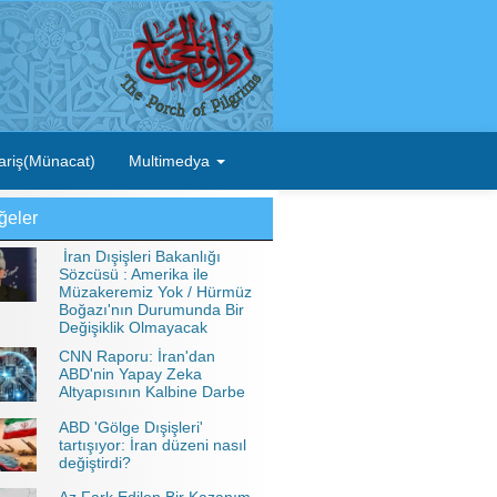
ariş(Münacat)
Multimedya
ğeler
İran Dışişleri Bakanlığı
Sözcüsü : Amerika ile
Müzakeremiz Yok / Hürmüz
Boğazı'nın Durumunda Bir
Değişiklik Olmayacak
CNN Raporu: İran'dan
ABD'nin Yapay Zeka
Altyapısının Kalbine Darbe
ABD 'Gölge Dışişleri'
tartışıyor: İran düzeni nasıl
değiştirdi?