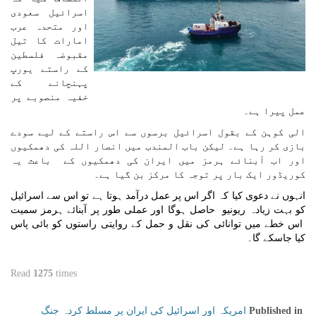
اسرائیل سعودی
اور متحدہ عرب
امارات کا تیل
مقبوضہ فلسطین
کے راستے یورپ
پہنچانے کے
خفیہ منصوبے پر
عمل پیرا ہے۔
الی کوہن کے بقول اسرائیل برسوں سے اس راستے کے لیے سودے
بازی کر رہا ہے۔ لیکن باب المندب میں انصار اللہ کی دھمکیوں
اور اب آبنائے ہرمز میں ایران کی دھمکیوں کے باعث یہ
کوریڈور ایک بار پر توجہ کا مرکز بن گيا ہے۔
انہوں نے دعوی کیا کہ اگر اس پر عمل درآمد ہوتا ہے تو اس سے اسرائیل
کو بہت زیادہ ریونیو حاصل ہوگا اور عملی طور پر آبنائے ہرمز سمیت
اس خطے میں توانائی کی نقل و حمل کے روایتی راستوں کو بائی پاس
کیا جاسکے گا۔
Read
1275
times
امریکہ اور اسرائیل کی ایران پر مسلط کردہ جنگ
Published in