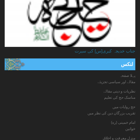
جناب خدیجہ کبری[س] کی سیرت
لنکس
پہلا صفحہ
مقالے اور سیاسی تجزیئے
نظریات و دینی مقالے
مناسک حج کی تعلیم
حج روایات میں
تقریب بزرگان دین کی نظر میں
امام خمینی (ره)
خواتين
منزل معرفت و اخلاق