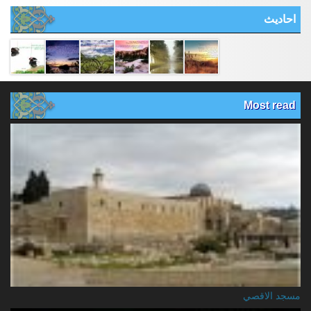
احادیث
Most read
مسجد الاقصي