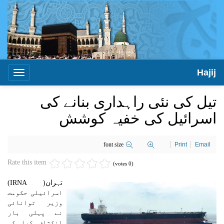
Hajij
Toggle
igation
تیل کی نئی راہداری بنانے کی
اسرائیل کی خفیہ کوشش
font size
Print
Email
Rate this item
(0 votes)
تہران( IRNA)
اسرائیلی حکومت
وزیر توانائی
نے پہلی بار
انکشاف کیا کہ