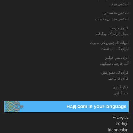
اسلامی فرقے
اسلامی مناسبتیں
اسلامی مقدس مقامات
فتاوي حرمت
حجاج کرام کے پیغامات
امهات المؤمنين كي سيرت
ایران کے اہل سنت
ایران میں خواتین
آئیے فارسی سیکھئے
قرآن کے حضورمیں
قرآن کا ترجمہ
فوٹو گيلری
فلم گیلری
Hajij.com in your language
Français
Türkçe
Indonesian