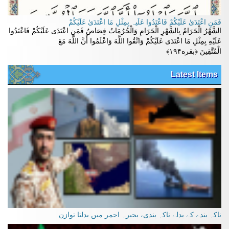
فَمَنِ اعْتَدَىٰ عَلَيْكُمْ فَاعْتَدُوا عَلَيہ بِمِثْلِ مَا اعْتَدَىٰ عَلَيْكُمْ
الشَّهْرُ الْحَرَامُ بِالشَّهْرِ الْحَرَامِ وَالْحُرُمَاتُ قِصَاصٌ فَمَنِ اعْتَدَى عَلَيْكُمْ فَاعْتَدُوا
عَلَيْهِ بِمِثْلِ مَا اعْتَدَى عَلَيْكُمْ وَاتَّقُوا اللَّهَ وَاعْلَمُوا أَنَّ اللَّهَ مَعَ
الْمُتَّقِينَ ﴿بقره۱۹۴﴾
Latest Items
ناکہ بندے کے بدلے ناکہ بندی، بحیرہ احمر میں بدلتا توازن