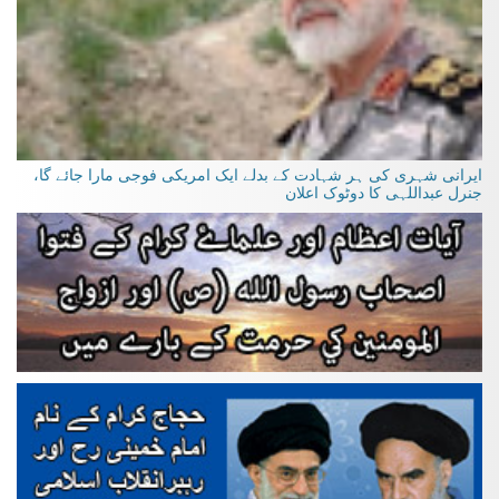
ایرانی شہری کی ہر شہادت کے بدلے ایک امریکی فوجی مارا جائے گا،
جنرل عبداللہی کا دوٹوک اعلان