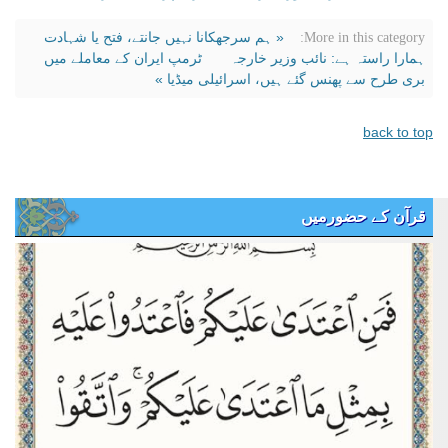
« ہم سرجھکانا نہیں جانتے، فتح یا شہادت
More in this category:
ہمارا راستہ ہے: نائب وزیر خارجہ
ٹرمپ ایران کے معاملے میں
بری طرح سے پھنس گئے ہیں، اسرائیلی میڈیا »
back to top
قرآن کے حضورمیں