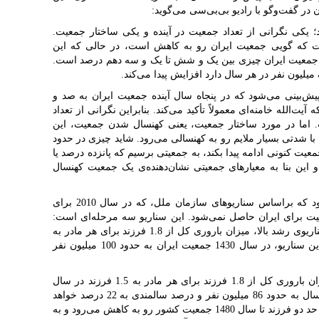
 در گفت‌وگو با رادیو بی‌بی‌سی می‌گوید:
یکی نگرانی از تعداد جمعیت در آینده و یکی ساختار جمعیت.
ست که گویی جمعیت ایران رو به کاهش است، در حالی که این
 جمعیت ایران چیزی بین یک و شش تا یک و سه دهم درصد است.
یلیون نفر در هر سال دارد افزایش پیدا می‌کند.
یش‌بینی می‌شود که در پنجاه سال آینده جمعیت ایران به صد و
یت‌الله خامنه‌ای معمولاً تأکید می‌کند. بنابراین نگرانی از تعداد
. اما در مورد ساختار جمعیت، یعنی کهنسال شدن جمعیت، این
ا شدتی بسیار ملایم رو به کهنسالی می‌رود. شاید چیزی در حدود
عیت کنونی ادامه پیدا بکند، به جمعیتی برسیم که پانزده درصد یا
 این بنا به معیارهای جمعیتی نشان‌دهنده‌ی یک جمعیت کهنسال
این تحلیل‌های آماری در حالی ارائه می‌شود که براساس سناریوهای سازمان ملل، که در سال 2010 برای
ت برای ایران حاصل نمی‌شود. این سناریو سه مرحله‌ای است:
رشد بالا، رشد متوسط و رشد پایین. در سناریوی رشد بالا، میزان باروری کل از 1.8 فرزند برای هر مادر به
2.5 فرزند در سال 1480 خواهد رسید. در این سناریو، در سال 1430 جمعیت ایران به حدود 100 میلیون نفر
در صورت وقوع سناریو رشد متوسط، میزان باروری کل از 1.8 فرزند برای هر مادر به 1.5 فرزند در سال
1420 کاهش یافته و جمعیت کشور در این سال به حدود 86 میلیون نفر و درصد سالمندی به 22 درصد خواهد
رسید. بعد از آن، با وجود افزایش باروری تا حد دو فرزند تا سال 1480 جمعیت کشور رو به کاهش می‌رود و به