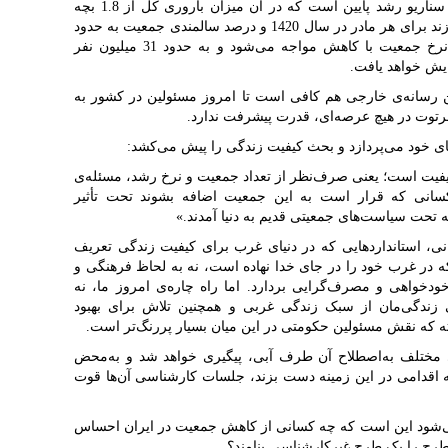
حدود 62 میلیون نفر خواهد رسید. سومین سناریو رشد پایین است که در آن میزان باروری کل از 1.8 بچه
برای هر مادر در سال 1390 به حدود یک فرزند برای هر مادر در سال 1420 و درصد سالمندی جمعیت به حدود
25 درصد خواهد رسید. بعد از سال 1420 نرخ جمعیت با کاهش مواجه می‌شود و به حدود 31 میلیون نفر
ین رسانه‌ی خارجی هم کافی است تا امروز مسئولین در کشور به
فرتوت در هیچ عرصه‌ای، قدرت پیشرفت ندارد.
های خود می‌پردازد و بحث کیفیت زندگی را پیش می‌کشد:
یفیت است؛ یعنی صرف‌نظر از تعداد جمعیت و نرخ رشد، مسئله‌ی
انی که قرار است به این جمعیت اضافه بشوند تحت تأثیر
تحت سیاست‌های جمعیتی قدیم به دنیا آمدند.»
انی، استانداردهایی که در دنیای غرب برای کیفیت زندگی تعریف
 در غرب خود را در جای خدا نهاده است، نه به لحاظ فرهنگی و
ودخواهی و مصرف‌گرایی بردارد. اما راه چاره‌ی امروز ما، نه
 زندگی‌مان از سبک زندگی غربی و همچنین تلاش برای بهبود
 که نقش مسئولین حکومتی در این میان بسیار پررنگ‌تر است.
 مختلف به‌اصطلاح آن طرف آبی، پیگیری خواهد شد و به‌محض
به اقدامی در این زمینه دست بزند، جلسات کارشناسی آن‌ها قوت
می‌شود این است که چه کسانی از کاهش جمعیت در ایران احساس
 طرح را یک طرح غیرکارشناسی بنامند؟