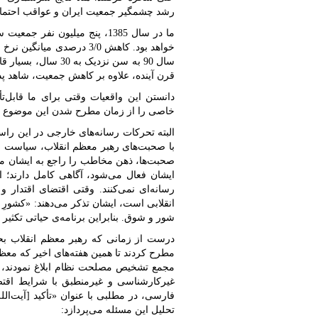
رشد چشمگیر جمعیت ایران و عواقب احتمالی
سال 90 به سن نزدیک 
قرن آینده، علاوه بر کاهش جمعیت، شاهد پد
دانستن این واقعیات وقتی برای ما قابل‌
خاصی را از زمان مطرح شدن این موضوع دنب
البته تحرکات رسانه‌های خارجی در این راس
با صحبت‌های رهبر معظم انقلاب، سیاست وا
صحبت‌ها، ذهن مخاطب را راجع به ایشان مخ
ایشان فعال می‌شود، آگاهی کامل دارند؛ 
رسانه‌ای نمی‌کنند. وقتی اقتضای اقتدار 
انقلابی است، ایشان تذکر می‌دهند: «کشورِ
شور و شوق. بنابراین برنامه‌ی حیاتی تکثیر 
درست از زمانی که رهبر معظم انقلاب ب
مطرح کردند تا همین هفته‌های اخیر که مع
مجمع تشخیص مصلحت نظام ابلاغ نمودند، رس
غیرکارشناسی و غیرمنطبق با شرایط اقتصاد
فارسی، در مطلبی با عنوان «تأکید [آیت‌الله
تحلیل این مسئله می‌پردازد: