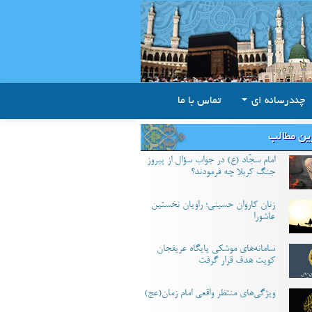
چندرسانه ای
تماس با ما
ین مطالب
امام سجّاد (ع) در جواب سؤال از پیروز
جنگ کربلا چه فرمودند؟
زنان کاروان حسینی؛ راویان نخستین
عاشورا
سامانه‌های موشکی پایگاه عریفجان
کویت هدف قرار گرفت
ویژگی‌های منتظر واقعی امام زمان(عج)