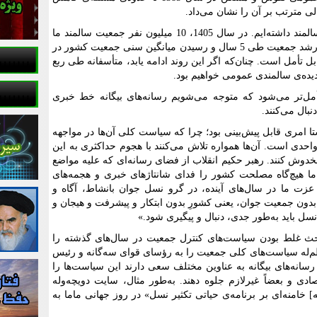
 مترتب بر آن را نشان می‌داد.
ما در سال 1385، پنج میلیون نفر جمعیت سالمند داشته‌ایم. در سال 1405، 10 میلیون نفر جمعیت سالمند ما
خواهد بود. کاهش 3/0 درصدی میانگین نرخ رشد جمعیت طی 5 سال و رسیدن میانگین سنی جمعیت کشور در
به 30 سال، بسیار قابل تأمل است. چنان‌که اگر این روند ادامه یابد، متأسفانه طی ربع
یده‌ی سالمندی عمومی خواهیم بود.
تأمل‌تر می‌شود که متوجه می‌شویم رسانه‌های بیگانه خط خبری
ال می‌کنند.
تا امری قابل پیش‌بینی بود؛ چرا که سیاست کلی آن‌ها در مواجهه
حدی است. آن‌ها همواره تلاش می‌کنند با هجوم حداکثری به این
دوش کنند. رهبر حکیم انقلاب از فضای رسانه‌ای که علیه مواضع
اما هیچ‌گاه مصلحت کشور را فدای شانتاژهای خبری و هجمه‌های
و عزت ما در سال‌های آینده، در گرو نسل جوان بانشاط، آگاه و
 بدون جمعیت جوان، یعنی کشورِ بدون ابتکار و پیشرفت و هیجان و
نسل باید به‌طور جدی، دنبال و پیگیری شود.»
حث غلط بودن سیاست‌های کنترل جمعیت در سال‌های گذشته را
ظم‌له سیاست‌های کلی جمعیت را به رؤسای قوای سه‌گانه و رئیس
انه‌های بیگانه به عناوین مختلف سعی دارند این سیاست‌ها را
ی و بعضاً غیرلازم جلوه دهند. به‌طور مثال، سایت دویچه‌وله
] خامنه‌ای بر برنامه‌ی حیاتی تکثیر نسل» در روز جهانی ماما به