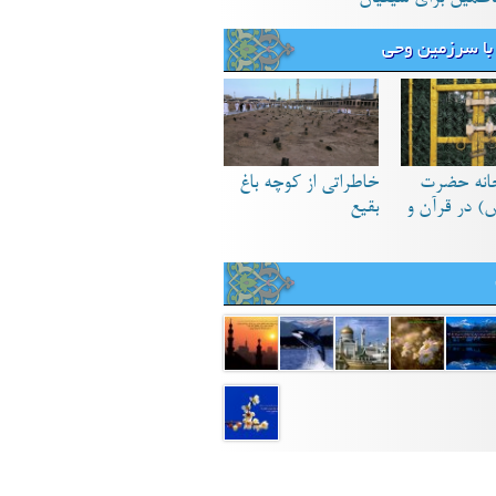
با سرزمین وحی
انه حضرت
خاطراتی از کوچه باغ
) در قرآن و
بقیع