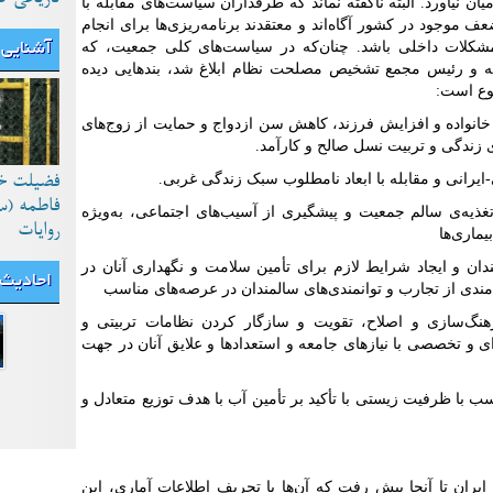
ن نیاورد. البته ناگفته نماند که طرفداران سیاست‌های مقابله با
 موجود در کشور آگاه‌اند و معتقدند برنامه‌ریزی‌ها برای انجام
مشکلات داخلی باشد. چنان‌که در سیاست‌های کلی جمعیت، که
آشنایی 
ه و رئیس مجمع تشخیص مصلحت نظام ابلاغ شد، بندهایی دیده
ضوع است:
 خانواده و افزایش فرزند، کاهش سن ازدواج و حمایت از زوج‌های
ای زندگی و تربیت نسل صالح و کارآمد.
ایرانی و مقابله با ابعاد نامطلوب سبک زندگی غربی.
فضیلت خ
فاطمه (س
تغذیه‌ی سالم جمعیت و پیشگیری از آسیب‌های اجتماعی، به‌ویژه
روایات
ماری‌ها
دان و ایجاد شرایط لازم برای تأمین سلامت و نگهداری آنان در
احادیث
ه‌مندی از تجارب و توانمندی‌های سالمندان در عرصه‌های مناسب
هنگ‌سازی و اصلاح، تقویت و سازگار کردن نظامات تربیتی و
 و تخصصی با نیازهای جامعه و استعدادها و علایق آنان در جهت
ب با ظرفیت زیستی با تأکید بر تأمین آب با هدف توزیع متعادل و
یران تا آنجا پیش رفت که آن‌ها با تحریف اطلاعات آماری، این