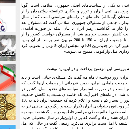
دن به یکی از سیاست‌های اصلی جمهوری اسلامی است. گویا
رونده‌ی اتمی ایران و تورم و بیکاری نتوانسته دولتمردان را از
نان [آیت‌الله] خامنه‌ای در راستای سیاستی است که از سال
در دیدار با جمعی از مسئولان جمهوری اسلامی گفت که مسئولان بعد
جمعیت را کنار می‌گذاشتند. رهبر ایران با بیان اینکه در صورت ادامه‌ی
هایت کاهش جمعیت خواهیم شد، از مسئولان خواست کشور را از
حالت هر خانواده یک یا دو بچه خارج کنند تا جمعیت ایران به 150 تا 200 میلیون نفر برسد. از آن پس،
ییر کرد. در جدیدترین اقدام، مجلس ایران قانونی را تصویب کرد
رداری مثل وازکتومی ممنوع می‌شوند.»
ه بررسی این موضوع پرداخت و در این‌باره نوشت:
«آیت‌الله خامنه‌ای، رهبر جمهوری اسلامی ایران، روز دوشنبه 8 ماه مه گفت یک مسئله‌ی حیاتی است و باید
با جمعیت مامایی ایران، ضمن قدردانی از زحمات آن‌ها گفت که
ور است و در صورت استمرار سیاست‌های تحدید نسل، کشور در
 شد...در ماه‌های اخیر آیت‌الله خامنه‌ای نسبت به کاهش جمعیت
ایران بارها هشدار داده و جمعیت کنونی کشور را بسیار کم دانسته و اعلام کرده که جمعیت ایران باید به 150
 روحانیون بلندپایه‌ی ایران تکرار شده و رنگ‌وبوی مذهبی نیز به
المصطفی العالمیه، طی مراسم فاطمیه در ماه گذشته، نسبت به
ران هشدار داد و گفت که برای اولین‌بار در سال تحصیلی جدید،
ن شیعه با اهل سنت برابری می‌کرد. رفیعی گفت در حالی که اهل