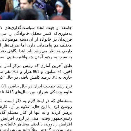
جامعه از جهت اتخاذ سیاست‌گذاری‌های لا
به‌طوری‌که کمتر محفل خانوادگی را می‌ت
فرزندان در خانواده از آن دسته موضوعاتی
مختلف هم پیامد‌هایی دارد. اما صرف‌نظر از
داریم، به نظر می‌رسد باید ابتدا نگاهی دقیق
به سبب به وجود آمدن چه واقعیت‌هایی اس
طبق آخرین آماری که رئیس مرکز آمار ا
اخیر، 74 م
جاری به 3‌/‌1 درصد کاهش یافته، در حالی که این نرخ در سال 85 حدود 6‌/‌1 درصد بود.»
نر
علوم پزشکی شیراز، بین سال‌های 1415 تا 1420، صفر خواهد شد و بعد از آن، رشد منفی را تجربه می‌کند.
مسئله‌ای که در اینجا لازم به ذکر است، 
روشن کرد. با این حال، علاوه بر آن، کارش
پرهیز کردند و نه تنها از کنار مسئله گ
رئیس‌جمهور وقت، مبنی بر لزوم افزایش 
افزایش زادوولد، با لحنی به‌ظاهر عالمانه و د