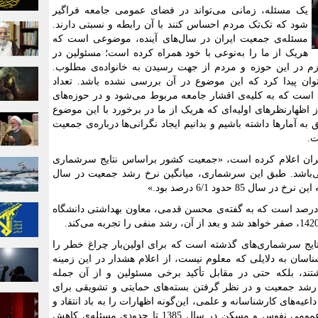
یک مسئله، زمانی می‌تواند در فضای عمومی جامعه فراگیر
شود که تک‌تک مردم احساس کنند با آن رابطه و نسبتی دارند.
مسئله‌ی جمعیت ایران در سال‌های آینده، موضوعی است که
هریک از ما را به‌نوعی با خود همراه کرده است؛ مسئولین در
زم در این حوزه و مردم از جهت رسیدن به خانواده‌‌ی مطلوب.
وان پیدا کرد که این موضوع در آن بررسی نشده باشد. تعداد
 است که به کلیه‌ی اقشار جامعه مربوط می‌شود و در حوزه‌های
 اظهارنظر‌های اولیه‌ای که هریک از ما در برخورد با این موضوع
 به آمارها داشته باشیم و بدانیم ایجاد نگرانی‌ها درباره‌ی جمعیت
ت.
یران اعلام کرده است، «جمعیت کشور براساس نتایج سرشماری
یلیون و 961 هزار و 702 نفر می‌باشد. طبق این سرشماری، میانگین نرخ رشد جمعیت در سال
خ رشد جمعیت ایران در حال حاضر، 6/1 درصد است که به گفته‌ی محسن قدمی، معاون بهداشتی دانشگاه
نتایج سرشماری‌های گذشته است که برای اولین‌بار چراغ خطر را
ناسان به دلایلی که معلوم نیست، از اعلام هشدار در این زمینه
ذشتند، بلکه حتی در مقابل تأکید برخی مسئولین و از آن جمله
رشد جمعیت و در نظر گرفتن بسته‌های حمایتی و تشویقی برای
اعیه‌های کارشناسانه و علمی، این‌گونه اظهارات را به باد انتقاد و
حتی سخره گرفتند. مثلاً نتایج سرشماری عمومی نفوس و مسکن در سال 1385 تا حدودی مسئله‌ی کاهش