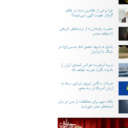
چرا برخی از ظالمین دنیا، در ظاهر
گرفتار عقوبت الهی نمی‌شوند؟
حضرت رقیه(س)؛ از تردیدهای تاریخی
تا شواهد معتبر
پاسخ به شبهه حضور امام حسین(ع) در
جنگ با ایرانیان
تنبیه ابرقدرت؛ هرکس امضای ایران را
نادیده بگیرد هزینه خواهد داد
ضربات سنگین نیروی دریایی سپاه به
ارتش آمریکا در سه محور
نکات مهم برای محافظت از بدن در برابر
اشعه‌های مضر خورشید