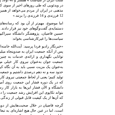
سنت ایران
در ویدئویی که طی روزهای اخیر از سوی ک
12 فرزندی و 14 فرزندی را بزنند.»
اما موضوع، مهم‌تر از آن بود که رسانه‌های
دستمایه‌ی گفت‌وگو‌های خود نیز قرار دادند. د
حسین قاضیان، پژوهشگر دانشگاه سیراکیوز
سیاست‌ها را غیرکارشناسی بخواند:
«خبرنگار رادیو فردا پرسید: آیت‌الله خام
پس از آنکه جمعیت ایران به صدوپنجاه میلیون
توانایی نگهداری و ارائه‌ی خدمات به چن
جمعیت جوان به‌عنوان نیروی کار خیلی م
به‌عنوان یک مزیت نسبی باید به آن نگاه کرد
حدود سه و نه دهم درصدی داشتیم و جمعیت ج
تولید کنیم؛ یعنی از لحاظ جمعیتی نیروی کار ت
که در یک دوره‌ فشار این جمعیت روی آموز
دانشگاه و الآن فشار این‌ها به بازار کار
بتواند تکاپوی این افزایش رشد جمعیت را 
که آن‌ها از یک کیفیت قابل قبولی از زندگی 
گرچه قاضیان در خلال صحبت‌هایش از دوره‌
است، اما در عین حال هیچ اشاره‌ای به تبع