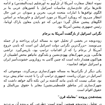
نمونه انتقال سفارت آمریکا از تل‌آویو به اورشلیم (بیت‌المقدس) و ادامه
تلاش‌ها برای عادی‌سازی مناسبات اسرائیل با کشورهای عربی بنا بر
الگوی توافق‌ها با امارات متحده عربی، بحرین و سودان. در عین حال
انتظار می‌رود که رویکرد آمریکا در مورد اسرائیل و خاورمیانه بر اساس
الگوهای پیشین شکل گیرد؛ دورانی که جو بایدن معاون باراک اوباما،
رئیس جمهوری پیشین آمریکا بود.
نگرانی اسرائیل از بازگشت آمریکا به برجام
زوددویچه در بخشی از تحلیل خود به مساله ایران پرداخته و از جمله
می‌نویسد: «بزرگ‌ترین نگرانی دولت اسرائیل این است که بایدن خروج
آمریکا از برجام را که از اقدامات ترامپ بود، بازپس‌گیرد. تزاشی
هانگبی، وزیر شهرک‌های یهودی‌نشین و بلندگوی نتانیاهو محض اطمینان از
هم‌اکنون هشدار داده است که چنین گامی به رویارویی خشونت‌آمیز ایران
و اسرائیل خواهد انجامید».
یکی دیگر از نگرانی‌ها به مساله شهرک‌سازی برمی‌گردد، موضوعی که
اسرائیل در دوران ریاست جمهوری ترامپ آن را با جدیت تمام پیش برده
بود. شکی نیست که بایدن مانند گذشته بر این نکته تأکید خواهد داشت که
شهرک‌سازی [در مناطق فلسطینی‌نشین] مغایر با حقوق بین‌الملل و
حقوق اقوام است.
بسته‌شدن پرونده "معامله قرن"
در تحلیل زوددویچه همچنین آمده است: «طرحی که پرونده آن بی‌تردید