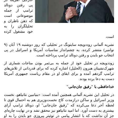
پی رفتن دونالد
ترامپ از جمله
موضوعاتی است
که ذهن ناظران و
تحلیلگران را به
خود مشغول کرده
است.
نشریه آلمانی زوددویچه سایتونگ در تحلیلی که روز دوشنبه ۱۹ آبان (۹
نوامبر) منتشر کرده، به چشم‌انداز مناسبات آمریکا و اسرائیل در پی
انتخاب جو بایدن و رفتن دونالد ترامپ پرداخته است.
زوددویچه در تحلیل خود از جمله به بی‌ثمر بودن مناجات شماری از
شهرک‌نشینان هبرون (الخلیل) اشاره کرده که برای قدردانی از تلاش‌های
ترامپ گردهم آمده و برای ابقای او در مقام ریاست جمهوری آمریکا
دست به دعا برده بودند.
خداحافظی با "رفیق جان‌جانی"
در تحلیل این نشریه آلمانی همچنین آمده است: «بنیامین نتانیاهو، نخست
وزیر اسرائیل و ساکن درازمدت کاخ نخست‌وزیری هم به احتمال قوی تا
لحظه آخر دعا می‌کرده که "رفیق جان‌جانی" او، دونالد ترامپ آرای
بیشتری به دست آورد. اما امید نتانیاهو نیز محقق نشد و در نهایت چاره‌ای
جز آن نداشت که با انتشار پیامی در توئیتر پیروزی جو بایدن را به او