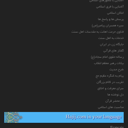
آشنایی با کشورهای اسلامی
آشنایی با فرق اسلامی
اماکن اسلامی
پرسش ها و پاسخ ها
سیره همسران پیامبر(ص)
فتاوی حرمت اهانت به مقدسات اهل سنت
خدمات به اهل سنت
جایگاه زن در ایران
گفتار های قرآنی
رساله حقوق امام سجاد(ع)
بیانات رهبر معظم انقلاب
شرح حدیث
پیام به کنگره عظیم حج
تقریب در کلام بزرگان
سرای معرفت و اخلاق
دل نوشته ها
در محضر قرآن
مناسبت های اسلامی
Hajij.com in your language
Français