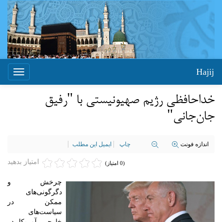
Hajij
Toggle
igation
خداحافظی رژیم صهیونیستی با "رفیق
جان‌جانی"
اندازه فونت
چاپ
ایمیل این مطلب
امتیاز بدهید
(0 امتیاز)
چرخش و
دگرگونی‌های
ممکن در
سیاست‌های
خارجی آمریکا در