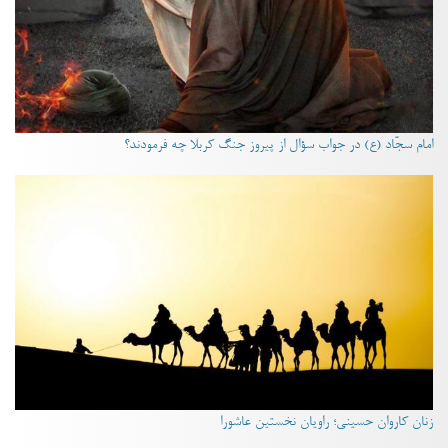
امام سجّاد (ع) در جواب سؤال از پیروز جنگ کربلا چه فرمودند؟
زنان کاروان حسینی؛ راویان نخستین عاشورا