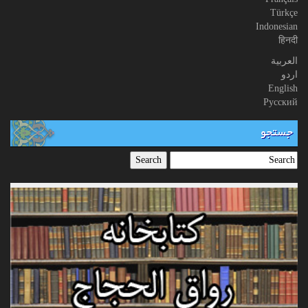
Türkçe
Indonesian
हिनदी
العربیة
اردو
English
Русский
جستجو