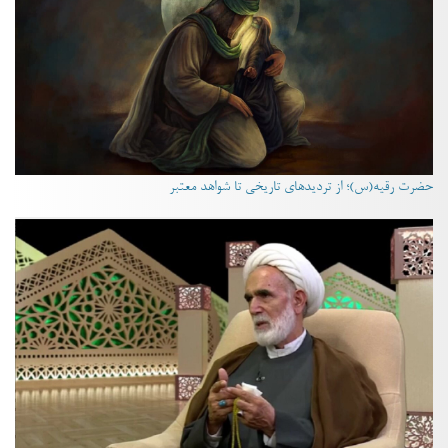
حضرت رقیه(س)؛ از تردیدهای تاریخی تا شواهد معتبر