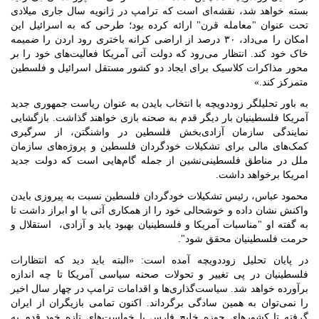
بسته خواهد شد، نقشه‌ای است که ترامپ در ژانویه سال جاری میلادی
تحت عنوان "معامله قرن" ارائه کرده بود؛ طرحی که به اسرائیل این
امکان را می‌داد، ۳۰ درصد از اراضی کرانه باختری رود اردن را ضمیمه
خاک خود کند. انتظار می‌رود که دولت آتی آمریکا فعالیت‌های خود را بر
محور مذاکرات کلاسیک برای ایجاد دو کشور مستقل اسرائیل و فلسطین
متمرکز کند.»
به باور تحلیلگر زوددویچه با انتخاب بایدن به عنوان ریاست جمهوری جدید
آمریکا فلسطینیان بار دیگر قدم به صحنه بازی خواهند گذاشت. بازگشایی
نمایندگی سازمان آزادی‌بخش فلسطین در واشنگتن، از سرگیری
کمک‌های مالی برای تشکیلات خودگردان فلسطین و پروژه‌های سازمان
ملل در مناطق فلسطینی‌نشین از جمله گام‌هایی است که دولت جدید
امریکا برخواهد داشت.
محمود عباس، رئیس‌ تشکیلات خودگردان فلسطین نسبت به پیروزی بایدن
واکنش نشان داده و خوشحالی خود را از همکاری آتی با او ابراز داشت تا
به گفته او "مناسبات آمریکا و فلسطینیان بهبود یابد و آزادی، استقلال و
حرمت فلسطینیان محقق شود".
در پایان تحلیل زوددویچه آمده است: «البته باید دید که انتظارات
فلسطینیان در پی تغییر و تحولات صحنه سیاسی آمریکا تا چه ‌اندازه
برآورده خواهد شد. سیاست‌گذاری‌ها و اقدامات ترامپ در چهار سال اخیر
را نمی‌توان به همین سادگی برگرداند. اکنون تمامی بازیگران از ایران
گرفته تا کشورهای حوزه خلیج فارس با خواست‌های تازه خود قدم به