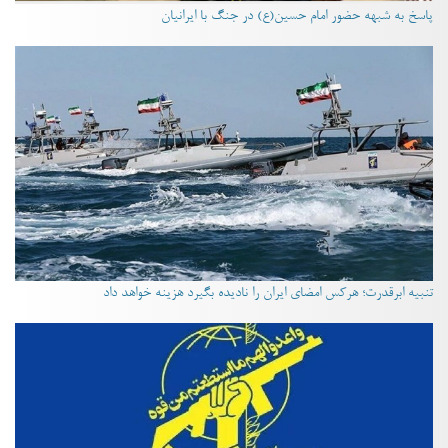
پاسخ به شبهه حضور امام حسین(ع) در جنگ با ایرانیان
تنبیه ابرقدرت؛ هرکس امضای ایران را نادیده بگیرد هزینه خواهد داد