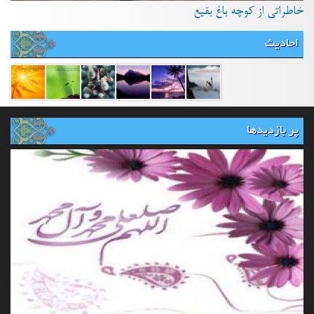
خاطراتی از کوچه باغ بقیع
احادیث
پر بازدیدها