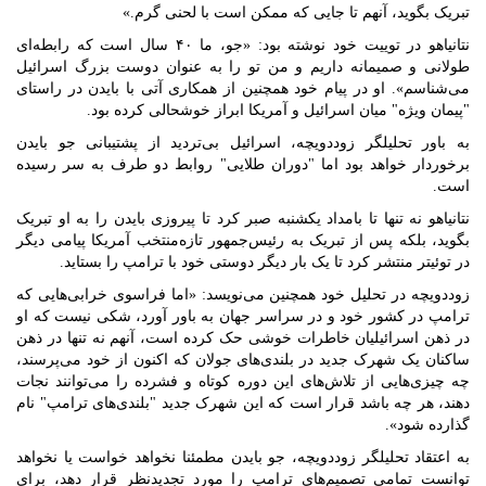
تبریک بگوید، آنهم تا جایی که ممکن است با لحنی گرم.»
نتانیاهو در توییت خود نوشته بود: «جو، ما ۴۰ سال است که رابطه‌ای
طولانی و صمیمانه داریم و من تو را به عنوان دوست بزرگ اسرائیل
می‌شناسم». او در پیام خود همچنین از همکاری آتی با بایدن در راستای
"پیمان ویژه" میان اسرائیل و آمریکا ابراز خوشحالی کرده بود.
به باور تحلیلگر زوددویچه، اسرائیل بی‌تردید از پشتیبانی جو بایدن
برخوردار خواهد بود اما "دوران طلایی" روابط دو طرف به سر رسیده
است.
نتانیاهو نه تنها تا بامداد یکشنبه صبر کرد تا پیروزی بایدن را به او تبریک
بگوید، بلکه پس از تبریک به رئیس‌جمهور تازه‌منتخب آمریکا پیامی دیگر
در توئیتر منتشر کرد تا یک بار دیگر دوستی خود با ترامپ را بستاید.
زوددویچه در تحلیل خود همچنین می‌نویسد: «اما فراسوی خرابی‌هایی که
ترامپ در کشور خود و در سراسر جهان به باور آورد، شکی نیست که او
در ذهن اسرائیلیان خاطرات خوشی حک کرده است، آنهم نه تنها در ذهن
ساکنان یک شهرک جدید در بلندی‌های جولان که اکنون از خود می‌پرسند،
چه چیزی‌هایی از تلاش‌های این دوره کوتاه و فشرده را می‌توانند نجات
دهند، هر چه باشد قرار است که این شهرک جدید "بلندی‌های ترامپ" نام
گذارده شود».
به اعتقاد تحلیلگر زوددویچه، جو بایدن مطمئنا نخواهد خواست یا نخواهد
توانست تمامی تصمیم‌های ترامپ را مورد تجدیدنظر قرار دهد، برای